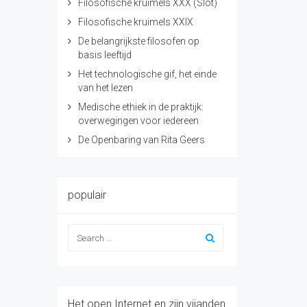
Filosofische kruimels XXX (Slot)
Filosofische kruimels XXIX
De belangrijkste filosofen op
basis leeftijd
Het technologische gif, het einde
van het lezen
Medische ethiek in de praktijk:
overwegingen voor iedereen
De Openbaring van Rita Geers
populair
Het open Internet en zijn vijanden