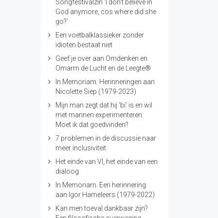
Songfestivalzin ‘I don’t believe in
God anymore, cos where did she
go?’
Een voetbalklassieker zonder
idioten bestaat niet
Geef je over aan Omdenken en
Omarm de Lucht en de Leegte®
In Memoriam. Herinneringen aan
Nicolette Siep (1979-2023)
Mijn man zegt dat hij ‘bi’ is en wil
met mannen experimenteren.
Moet ik dat goedvinden?
7 problemen in de discussie naar
meer inclusiviteit
Het einde van VI, het einde van een
dialoog
In Memoriam. Een herinnering
aan Igor Hameleers (1979-2022)
Kan men toeval dankbaar zijn?