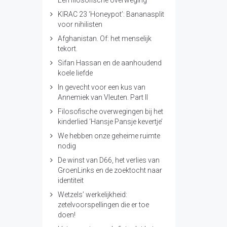
Een filosofische overweging
KIRAC 23 ‘Honeypot’: Bananasplit
voor nihilisten
Afghanistan. Of: het menselijk
tekort.
Sifan Hassan en de aanhoudend
koele liefde
In gevecht voor een kus van
Annemiek van Vleuten. Part II
Filosofische overwegingen bij het
kinderlied ‘Hansje Pansje kevertje’
We hebben onze geheime ruimte
nodig
De winst van D66, het verlies van
GroenLinks en de zoektocht naar
identiteit
Wetzels’ werkelijkheid:
zetelvoorspellingen die er toe
doen!