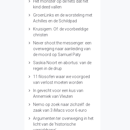
Het monster op de fiets dat het
kind deed vallen
GroenLinks en de worsteling met
Achilles en de Schildpad
Kruisigem. Of: de voorbeeldige
christen
Never shoot the messenger: een
overweging naar aanleiding van
de moord op Samuel Paty
Saskia Noort en abortus: van de
regen in de drup
11 filosofen waar we voorgoed
van verlost moeten worden
In gevecht voor een kus van
Annemiek van Vleuten
Nemo op zoek naar zichzelf: de
zaak van 3 iMacs voor 6 euro
Argumenten ter overweging in het
licht van de ‘historische