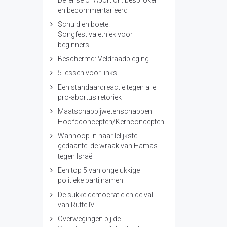
Defense of Abortion: besproken
en becommentarieerd
Schuld en boete.
Songfestivalethiek voor
beginners
Beschermd: Veldraadpleging
5 lessen voor links
Een standaardreactie tegen alle
pro-abortus retoriek
Maatschappijwetenschappen
Hoofdconcepten/Kernconcepten
Wanhoop in haar lelijkste
gedaante: de wraak van Hamas
tegen Israël
Een top 5 van ongelukkige
politieke partijnamen
De sukkeldemocratie en de val
van Rutte IV
Overwegingen bij de