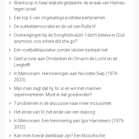
Wanhoop in haar lelijkste gedaante: de wraak van Hamas
tegen Israël
Een top 5 van ongelukkige politieke partijnamen
De sukkeldemocratie en de val van Rutte IV
Overwegingen bij de Songfestivalzin ‘I don’t believe in God
anymore, cos where did she go?’
Een voetbalklassieker zonder idioten bestaat niet
Geef je over aan Omdenken en Omarm de Lucht en de
Leegte®
In Memoriam. Herinneringen aan Nicolette Siep (1979-
2023)
Mijn man zegt dat hij ‘bi’ is en wil met mannen
experimenteren. Moet ik dat goedvinden?
7 problemen in de discussie naar meer inclusiviteit
Het einde van VI, het einde van een dialoog
In Memoriam. Een herinnering aan Igor Hameleers (1979-
2022)
Kan men toeval dankbaar zijn? Een filosofische