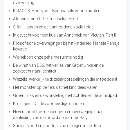
overweging
KIRAC 23 ‘Honeypot’: Bananasplit voor nihilisten
Afghanistan. Of: het menselijk tekort.
Sifan Hassan en de aanhoudend koele liefde
In gevecht voor een kus van Annemiek van Vleuten. Part II
Filosofische overwegingen bij het kinderlied ‘Hansje Pansje
kevertje’
We hebben onze geheime ruimte nodig
De winst van D66, het verlies van GroenLinks en de
zoektocht naar identiteit
Wetzels’ werkelijkheid: zetelvoorspellingen die er toe doen!
Het monster op de fiets dat het kind deed vallen
GroenLinks en de worsteling met Achilles en de Schildpad
Kruisigem. Of: de voorbeeldige christen
Never shoot the messenger: een overweging naar
aanleiding van de moord op Samuel Paty
Saskia Noort en abortus: van de regen in de drup