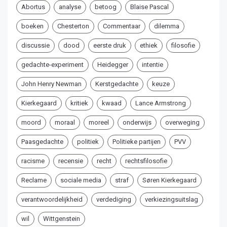
Abortus
analyse
betoog
Blaise Pascal
boeken
Chesterton
Commentaar
dilemma
discussie
dood
eerste druk
ethiek
filosofie
gedachte-experiment
Heidegger
intentie
John Henry Newman
Kerstgedachte
keuze
Kierkegaard
kritiek
kwaad
Lance Armstrong
moord
moraal
moreel
onderwijs
overweging
Paasgedachte
politiek
Politieke partijen
PVV
racisme
recensie
recht
rechtsfilosofie
Reclame
sociale media
straf
Søren Kierkegaard
verantwoordelijkheid
verdediging
verkiezingsuitslag
wil
Wittgenstein