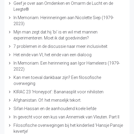
Geef je over aan Omdenken en Omarm de Lucht en de
Leegte®
In Memoriam. Herinneringen aan Nicolette Siep (1979-
2023)
Mijn man zegt dat hij ‘bi’ is en wil met mannen
experimenteren. Moet ik dat goedvinden?
7 problemen in de discussie naar meer inclusiviteit
Het einde van VI, het einde van een dialoog
In Memoriam. Een herinnering aan Igor Hameleers (1979-
2022)
Kan men toeval dankbaar zijn? Een filosofische
overweging
KIRAC 23 ‘Honeypot’: Bananasplit voor nihilisten
Afghanistan. Of: het menselijk tekort.
Sifan Hassan en de aanhoudend koele liefde
In gevecht voor een kus van Annemiek van Vleuten. Part II
Filosofische overwegingen bij het kinderlied ‘Hansje Pansje
kevertje’