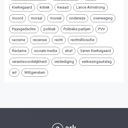
Kierkegaard
kritiek
kwaad
Lance Armstrong
moord
moraal
moreel
onderwijs
overweging
Paasgedachte
politiek
Politieke partijen
PVV
racisme
recensie
recht
rechtsfilosofie
Reclame
sociale media
straf
Søren Kierkegaard
verantwoordelijkheid
verdediging
verkiezingsuitslag
wil
Wittgenstein