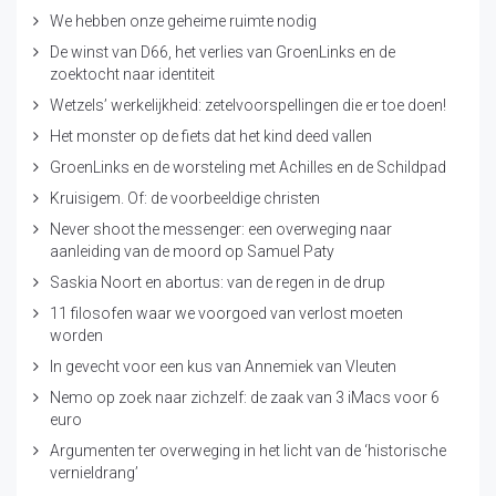
We hebben onze geheime ruimte nodig
De winst van D66, het verlies van GroenLinks en de
zoektocht naar identiteit
Wetzels’ werkelijkheid: zetelvoorspellingen die er toe doen!
Het monster op de fiets dat het kind deed vallen
GroenLinks en de worsteling met Achilles en de Schildpad
Kruisigem. Of: de voorbeeldige christen
Never shoot the messenger: een overweging naar
aanleiding van de moord op Samuel Paty
Saskia Noort en abortus: van de regen in de drup
11 filosofen waar we voorgoed van verlost moeten
worden
In gevecht voor een kus van Annemiek van Vleuten
Nemo op zoek naar zichzelf: de zaak van 3 iMacs voor 6
euro
Argumenten ter overweging in het licht van de ‘historische
vernieldrang’