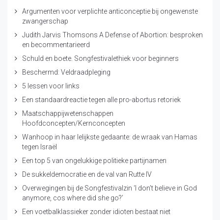
Argumenten voor verplichte anticonceptie bij ongewenste
zwangerschap
Judith Jarvis Thomsons A Defense of Abortion: besproken
en becommentarieerd
Schuld en boete. Songfestivalethiek voor beginners
Beschermd: Veldraadpleging
5 lessen voor links
Een standaardreactie tegen alle pro-abortus retoriek
Maatschappijwetenschappen
Hoofdconcepten/Kernconcepten
Wanhoop in haar lelijkste gedaante: de wraak van Hamas
tegen Israël
Een top 5 van ongelukkige politieke partijnamen
De sukkeldemocratie en de val van Rutte IV
Overwegingen bij de Songfestivalzin ‘I don’t believe in God
anymore, cos where did she go?’
Een voetbalklassieker zonder idioten bestaat niet