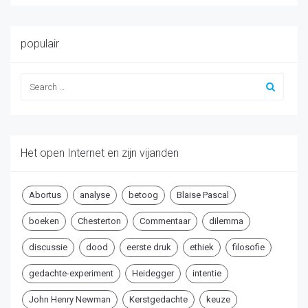
populair
Het open Internet en zijn vijanden
Abortus
analyse
betoog
Blaise Pascal
boeken
Chesterton
Commentaar
dilemma
discussie
dood
eerste druk
ethiek
filosofie
gedachte-experiment
Heidegger
intentie
John Henry Newman
Kerstgedachte
keuze