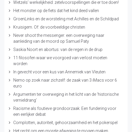
Wetzels’ werkelijkheid: zetelvoorspellingen die er toe doen!
Het monster op de fiets dat het kind deed vallen
GroenLinks en de worsteling met Achilles en de Schildpad
Kruisigem. Of: de voorbeeldige christen
Never shoot the messenger: een overweging naar
aanleiding van de moord op Samuel Paty
Saskia Noort en abortus: van de regen in de drup
11 filosofen waar we voorgoed van verlost moeten
worden
In gevecht voor een kus van Annemiek van Vleuten
Nemo op zoek naar zichzelf: de zaak van 3 iMacs voor 6
euro
Argumenten ter overweging in het licht van de ‘historische
vernieldrang’
Racisme als foutieve grondoorzaak: Een fundering voor
een eerlijker debat
Complotten, autoriteit, gehoorzaamheid en het pokerspel
Het recht om een morele afweging te mogen maken