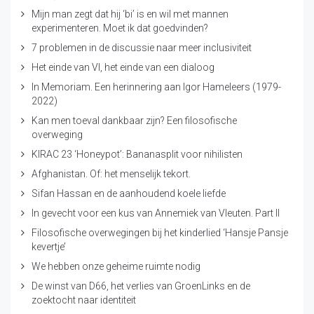
Mijn man zegt dat hij ‘bi’ is en wil met mannen
experimenteren. Moet ik dat goedvinden?
7 problemen in de discussie naar meer inclusiviteit
Het einde van VI, het einde van een dialoog
In Memoriam. Een herinnering aan Igor Hameleers (1979-
2022)
Kan men toeval dankbaar zijn? Een filosofische
overweging
KIRAC 23 ‘Honeypot’: Bananasplit voor nihilisten
Afghanistan. Of: het menselijk tekort.
Sifan Hassan en de aanhoudend koele liefde
In gevecht voor een kus van Annemiek van Vleuten. Part II
Filosofische overwegingen bij het kinderlied ‘Hansje Pansje
kevertje’
We hebben onze geheime ruimte nodig
De winst van D66, het verlies van GroenLinks en de
zoektocht naar identiteit