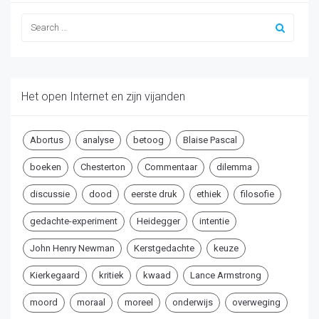
Het open Internet en zijn vijanden
Abortus
analyse
betoog
Blaise Pascal
boeken
Chesterton
Commentaar
dilemma
discussie
dood
eerste druk
ethiek
filosofie
gedachte-experiment
Heidegger
intentie
John Henry Newman
Kerstgedachte
keuze
Kierkegaard
kritiek
kwaad
Lance Armstrong
moord
moraal
moreel
onderwijs
overweging