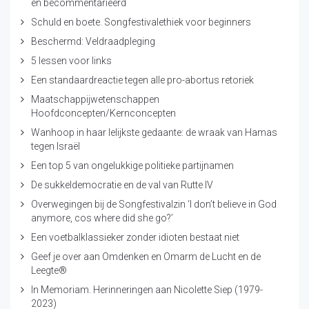
en becommentarieerd
Schuld en boete. Songfestivalethiek voor beginners
Beschermd: Veldraadpleging
5 lessen voor links
Een standaardreactie tegen alle pro-abortus retoriek
Maatschappijwetenschappen
Hoofdconcepten/Kernconcepten
Wanhoop in haar lelijkste gedaante: de wraak van Hamas
tegen Israël
Een top 5 van ongelukkige politieke partijnamen
De sukkeldemocratie en de val van Rutte IV
Overwegingen bij de Songfestivalzin ‘I don’t believe in God
anymore, cos where did she go?’
Een voetbalklassieker zonder idioten bestaat niet
Geef je over aan Omdenken en Omarm de Lucht en de
Leegte®
In Memoriam. Herinneringen aan Nicolette Siep (1979-
2023)