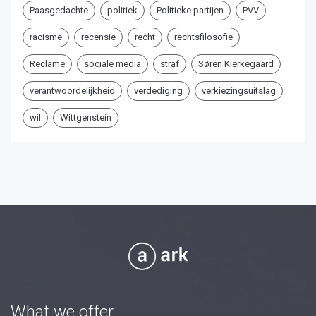
Paasgedachte
politiek
Politieke partijen
PVV
racisme
recensie
recht
rechtsfilosofie
Reclame
sociale media
straf
Søren Kierkegaard
verantwoordelijkheid
verdediging
verkiezingsuitslag
wil
Wittgenstein
What we offer