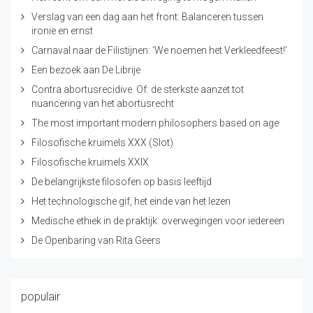
Verslag van een dag aan het front: Balanceren tussen
ironie en ernst
Carnaval naar de Filistijnen: ‘We noemen het Verkleedfeest!’
Een bezoek aan De Librije
Contra abortusrecidive. Of: de sterkste aanzet tot
nuancering van het abortusrecht
The most important modern philosophers based on age
Filosofische kruimels XXX (Slot)
Filosofische kruimels XXIX
De belangrijkste filosofen op basis leeftijd
Het technologische gif, het einde van het lezen
Medische ethiek in de praktijk: overwegingen voor iedereen
De Openbaring van Rita Geers
populair