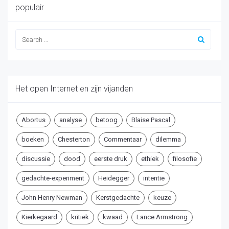
populair
Het open Internet en zijn vijanden
Abortus
analyse
betoog
Blaise Pascal
boeken
Chesterton
Commentaar
dilemma
discussie
dood
eerste druk
ethiek
filosofie
gedachte-experiment
Heidegger
intentie
John Henry Newman
Kerstgedachte
keuze
Kierkegaard
kritiek
kwaad
Lance Armstrong