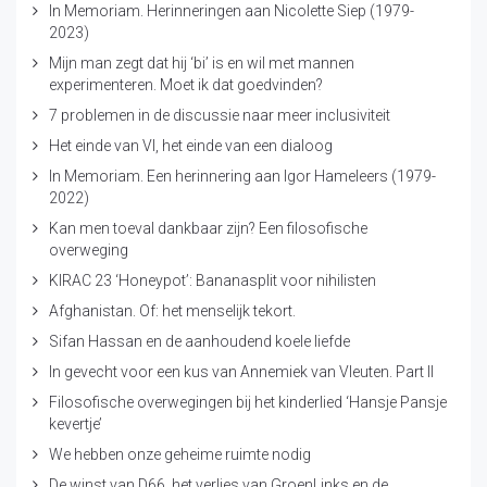
In Memoriam. Herinneringen aan Nicolette Siep (1979-
2023)
Mijn man zegt dat hij ‘bi’ is en wil met mannen
experimenteren. Moet ik dat goedvinden?
7 problemen in de discussie naar meer inclusiviteit
Het einde van VI, het einde van een dialoog
In Memoriam. Een herinnering aan Igor Hameleers (1979-
2022)
Kan men toeval dankbaar zijn? Een filosofische
overweging
KIRAC 23 ‘Honeypot’: Bananasplit voor nihilisten
Afghanistan. Of: het menselijk tekort.
Sifan Hassan en de aanhoudend koele liefde
In gevecht voor een kus van Annemiek van Vleuten. Part II
Filosofische overwegingen bij het kinderlied ‘Hansje Pansje
kevertje’
We hebben onze geheime ruimte nodig
De winst van D66, het verlies van GroenLinks en de