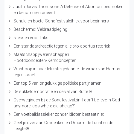
Judith Jarvis Thomsons A Defense of Abortion: besproken
en becommentarieerd
Schuld en boete. Songfestivalethiek voor beginners
Beschermd: Veldraadpleging
5 lessen voor links
Een standaardreactie tegen alle pro-abortus retoriek
Maatschappijwetenschappen
Hoofdconcepten/Kernconcepten
Wanhoop in haar lelijkste gedaante: de wraak van Hamas
tegen Israël
Een top 5 van ongelukkige politieke partijnamen
De sukkeldemocratie en de val van Rutte IV
Overwegingen bij de Songfestivalzin ‘I don’t believe in God
anymore, cos where did she go?’
Een voetbalklassieker zonder idioten bestaat niet
Geef je over aan Omdenken en Omarm de Lucht en de
Leegte®