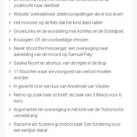
zoektocht naar identiteit
Wetzels’ werkelijkheid: zetelvoorspellingen die er toe doen!
Het monster op de fiets dat het kind deed vallen
GroenLinks en de worsteling met Achilles en de Schildpad
Kruisigem. Of: de voorbeeldige christen
Never shoot the messenger: een overweging naar
aanleiding van de moord op Samuel Paty
Saskia Noort en abortus: van de regen in de drup
11 filosofen waar we voorgoed van verlost moeten
worden
In gevecht voor een kus van Annemiek van Vleuten
Nemo op zoek naar zichzelf: de zaak van 3 iMacs voor 6
euro
Argumenten ter overweging in het licht van de ‘historische
vernieldrang’
Racisme als foutieve grondoorzaak: Een fundering voor
een eerlijker debat