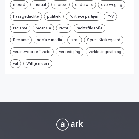
moord
moraal
moreel
onderwijs
overweging
Paasgedachte
politiek
Politieke partijen
PVV
racisme
recensie
recht
rechtsfilosofie
Reclame
sociale media
straf
Søren Kierkegaard
verantwoordelijkheid
verdediging
verkiezingsuitslag
wil
Wittgenstein