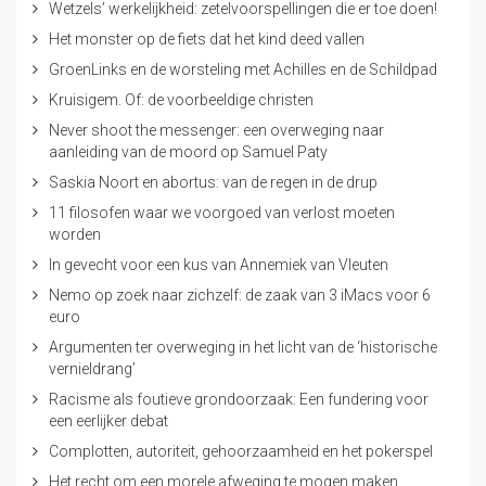
Wetzels’ werkelijkheid: zetelvoorspellingen die er toe doen!
Het monster op de fiets dat het kind deed vallen
GroenLinks en de worsteling met Achilles en de Schildpad
Kruisigem. Of: de voorbeeldige christen
Never shoot the messenger: een overweging naar
aanleiding van de moord op Samuel Paty
Saskia Noort en abortus: van de regen in de drup
11 filosofen waar we voorgoed van verlost moeten
worden
In gevecht voor een kus van Annemiek van Vleuten
Nemo op zoek naar zichzelf: de zaak van 3 iMacs voor 6
euro
Argumenten ter overweging in het licht van de ‘historische
vernieldrang’
Racisme als foutieve grondoorzaak: Een fundering voor
een eerlijker debat
Complotten, autoriteit, gehoorzaamheid en het pokerspel
Het recht om een morele afweging te mogen maken