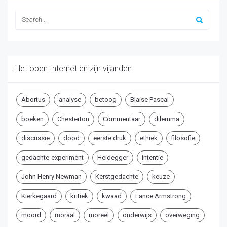
Het open Internet en zijn vijanden
Abortus
analyse
betoog
Blaise Pascal
boeken
Chesterton
Commentaar
dilemma
discussie
dood
eerste druk
ethiek
filosofie
gedachte-experiment
Heidegger
intentie
John Henry Newman
Kerstgedachte
keuze
Kierkegaard
kritiek
kwaad
Lance Armstrong
moord
moraal
moreel
onderwijs
overweging