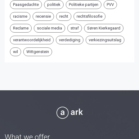
Paasgedachte
politiek
Politieke partijen
PVV
racisme
recensie
recht
rechtsfilosofie
Reclame
sociale media
straf
Søren Kierkegaard
verantwoordelijkheid
verdediging
verkiezingsuitslag
wil
Wittgenstein
What we offer