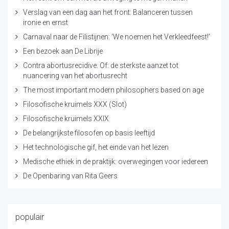
Verslag van een dag aan het front: Balanceren tussen
ironie en ernst
Carnaval naar de Filistijnen: ‘We noemen het Verkleedfeest!’
Een bezoek aan De Librije
Contra abortusrecidive. Of: de sterkste aanzet tot
nuancering van het abortusrecht
The most important modern philosophers based on age
Filosofische kruimels XXX (Slot)
Filosofische kruimels XXIX
De belangrijkste filosofen op basis leeftijd
Het technologische gif, het einde van het lezen
Medische ethiek in de praktijk: overwegingen voor iedereen
De Openbaring van Rita Geers
populair