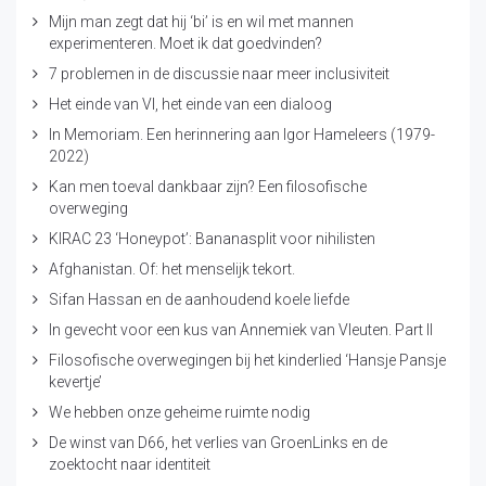
Mijn man zegt dat hij ‘bi’ is en wil met mannen
experimenteren. Moet ik dat goedvinden?
7 problemen in de discussie naar meer inclusiviteit
Het einde van VI, het einde van een dialoog
In Memoriam. Een herinnering aan Igor Hameleers (1979-
2022)
Kan men toeval dankbaar zijn? Een filosofische
overweging
KIRAC 23 ‘Honeypot’: Bananasplit voor nihilisten
Afghanistan. Of: het menselijk tekort.
Sifan Hassan en de aanhoudend koele liefde
In gevecht voor een kus van Annemiek van Vleuten. Part II
Filosofische overwegingen bij het kinderlied ‘Hansje Pansje
kevertje’
We hebben onze geheime ruimte nodig
De winst van D66, het verlies van GroenLinks en de
zoektocht naar identiteit