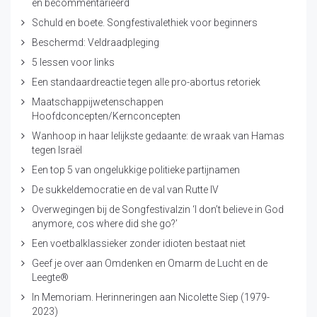
en becommentarieerd
Schuld en boete. Songfestivalethiek voor beginners
Beschermd: Veldraadpleging
5 lessen voor links
Een standaardreactie tegen alle pro-abortus retoriek
Maatschappijwetenschappen
Hoofdconcepten/Kernconcepten
Wanhoop in haar lelijkste gedaante: de wraak van Hamas
tegen Israël
Een top 5 van ongelukkige politieke partijnamen
De sukkeldemocratie en de val van Rutte IV
Overwegingen bij de Songfestivalzin ‘I don’t believe in God
anymore, cos where did she go?’
Een voetbalklassieker zonder idioten bestaat niet
Geef je over aan Omdenken en Omarm de Lucht en de
Leegte®
In Memoriam. Herinneringen aan Nicolette Siep (1979-
2023)