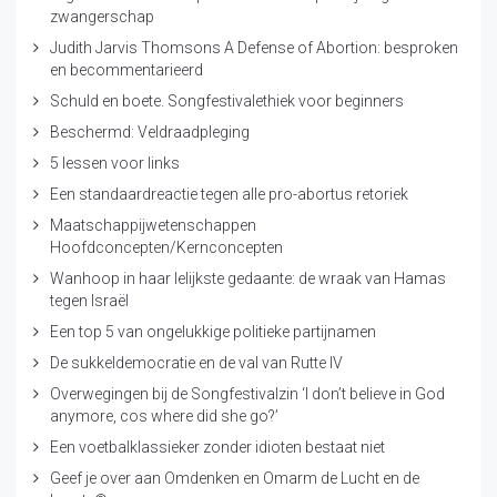
zwangerschap
Judith Jarvis Thomsons A Defense of Abortion: besproken
en becommentarieerd
Schuld en boete. Songfestivalethiek voor beginners
Beschermd: Veldraadpleging
5 lessen voor links
Een standaardreactie tegen alle pro-abortus retoriek
Maatschappijwetenschappen
Hoofdconcepten/Kernconcepten
Wanhoop in haar lelijkste gedaante: de wraak van Hamas
tegen Israël
Een top 5 van ongelukkige politieke partijnamen
De sukkeldemocratie en de val van Rutte IV
Overwegingen bij de Songfestivalzin ‘I don’t believe in God
anymore, cos where did she go?’
Een voetbalklassieker zonder idioten bestaat niet
Geef je over aan Omdenken en Omarm de Lucht en de