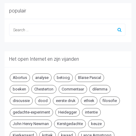
populair
Het open Internet en zijn vijanden
Abortus
analyse
betoog
Blaise Pascal
boeken
Chesterton
Commentaar
dilemma
discussie
dood
eerste druk
ethiek
filosofie
gedachte-experiment
Heidegger
intentie
John Henry Newman
Kerstgedachte
keuze
Kierkegaard
kritiek
kwaad
Lance Armstrong