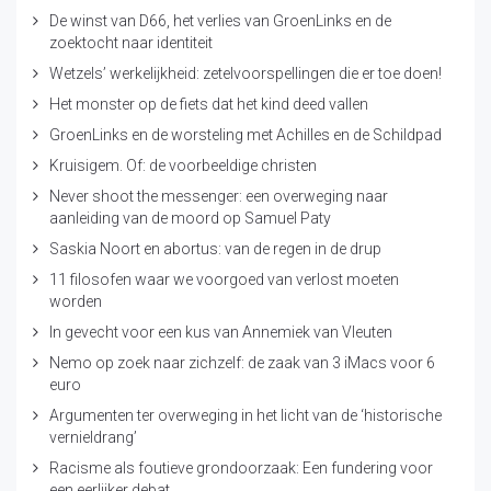
De winst van D66, het verlies van GroenLinks en de
zoektocht naar identiteit
Wetzels’ werkelijkheid: zetelvoorspellingen die er toe doen!
Het monster op de fiets dat het kind deed vallen
GroenLinks en de worsteling met Achilles en de Schildpad
Kruisigem. Of: de voorbeeldige christen
Never shoot the messenger: een overweging naar
aanleiding van de moord op Samuel Paty
Saskia Noort en abortus: van de regen in de drup
11 filosofen waar we voorgoed van verlost moeten
worden
In gevecht voor een kus van Annemiek van Vleuten
Nemo op zoek naar zichzelf: de zaak van 3 iMacs voor 6
euro
Argumenten ter overweging in het licht van de ‘historische
vernieldrang’
Racisme als foutieve grondoorzaak: Een fundering voor
een eerlijker debat