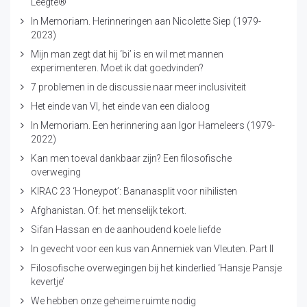
Leegte®
In Memoriam. Herinneringen aan Nicolette Siep (1979-
2023)
Mijn man zegt dat hij ‘bi’ is en wil met mannen
experimenteren. Moet ik dat goedvinden?
7 problemen in de discussie naar meer inclusiviteit
Het einde van VI, het einde van een dialoog
In Memoriam. Een herinnering aan Igor Hameleers (1979-
2022)
Kan men toeval dankbaar zijn? Een filosofische
overweging
KIRAC 23 ‘Honeypot’: Bananasplit voor nihilisten
Afghanistan. Of: het menselijk tekort.
Sifan Hassan en de aanhoudend koele liefde
In gevecht voor een kus van Annemiek van Vleuten. Part II
Filosofische overwegingen bij het kinderlied ‘Hansje Pansje
kevertje’
We hebben onze geheime ruimte nodig