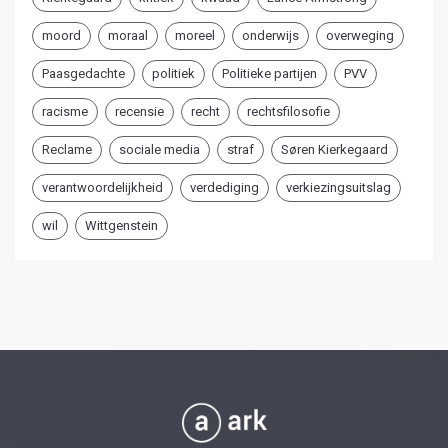
moord
moraal
moreel
onderwijs
overweging
Paasgedachte
politiek
Politieke partijen
PVV
racisme
recensie
recht
rechtsfilosofie
Reclame
sociale media
straf
Søren Kierkegaard
verantwoordelijkheid
verdediging
verkiezingsuitslag
wil
Wittgenstein