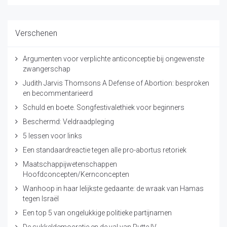
Verschenen
Argumenten voor verplichte anticonceptie bij ongewenste
zwangerschap
Judith Jarvis Thomsons A Defense of Abortion: besproken
en becommentarieerd
Schuld en boete. Songfestivalethiek voor beginners
Beschermd: Veldraadpleging
5 lessen voor links
Een standaardreactie tegen alle pro-abortus retoriek
Maatschappijwetenschappen
Hoofdconcepten/Kernconcepten
Wanhoop in haar lelijkste gedaante: de wraak van Hamas
tegen Israël
Een top 5 van ongelukkige politieke partijnamen
De sukkeldemocratie en de val van Rutte IV