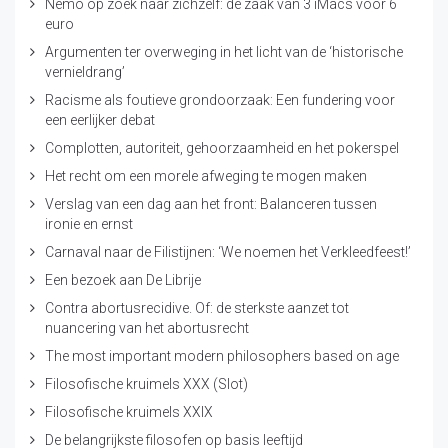
Nemo op zoek naar zichzelf: de zaak van 3 iMacs voor 6
euro
Argumenten ter overweging in het licht van de ‘historische
vernieldrang’
Racisme als foutieve grondoorzaak: Een fundering voor
een eerlijker debat
Complotten, autoriteit, gehoorzaamheid en het pokerspel
Het recht om een morele afweging te mogen maken
Verslag van een dag aan het front: Balanceren tussen
ironie en ernst
Carnaval naar de Filistijnen: ‘We noemen het Verkleedfeest!’
Een bezoek aan De Librije
Contra abortusrecidive. Of: de sterkste aanzet tot
nuancering van het abortusrecht
The most important modern philosophers based on age
Filosofische kruimels XXX (Slot)
Filosofische kruimels XXIX
De belangrijkste filosofen op basis leeftijd