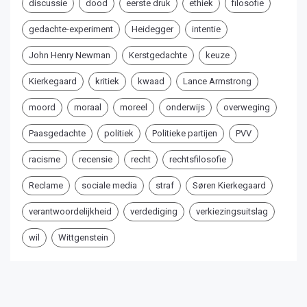
discussie
dood
eerste druk
ethiek
filosofie
gedachte-experiment
Heidegger
intentie
John Henry Newman
Kerstgedachte
keuze
Kierkegaard
kritiek
kwaad
Lance Armstrong
moord
moraal
moreel
onderwijs
overweging
Paasgedachte
politiek
Politieke partijen
PVV
racisme
recensie
recht
rechtsfilosofie
Reclame
sociale media
straf
Søren Kierkegaard
verantwoordelijkheid
verdediging
verkiezingsuitslag
wil
Wittgenstein