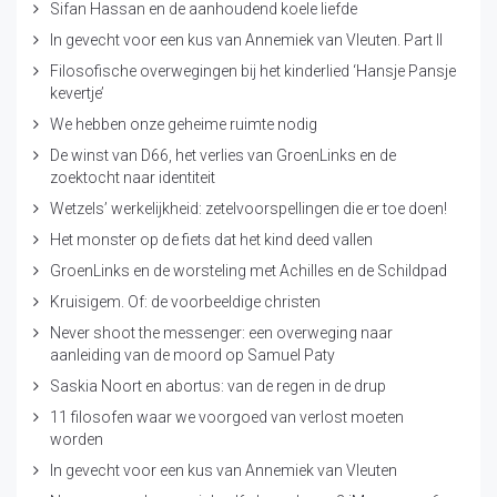
Sifan Hassan en de aanhoudend koele liefde
In gevecht voor een kus van Annemiek van Vleuten. Part II
Filosofische overwegingen bij het kinderlied ‘Hansje Pansje
kevertje’
We hebben onze geheime ruimte nodig
De winst van D66, het verlies van GroenLinks en de
zoektocht naar identiteit
Wetzels’ werkelijkheid: zetelvoorspellingen die er toe doen!
Het monster op de fiets dat het kind deed vallen
GroenLinks en de worsteling met Achilles en de Schildpad
Kruisigem. Of: de voorbeeldige christen
Never shoot the messenger: een overweging naar
aanleiding van de moord op Samuel Paty
Saskia Noort en abortus: van de regen in de drup
11 filosofen waar we voorgoed van verlost moeten
worden
In gevecht voor een kus van Annemiek van Vleuten