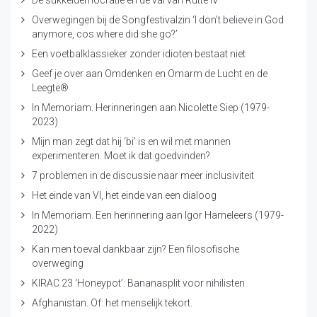
Overwegingen bij de Songfestivalzin ‘I don’t believe in God
anymore, cos where did she go?’
Een voetbalklassieker zonder idioten bestaat niet
Geef je over aan Omdenken en Omarm de Lucht en de
Leegte®
In Memoriam. Herinneringen aan Nicolette Siep (1979-
2023)
Mijn man zegt dat hij ‘bi’ is en wil met mannen
experimenteren. Moet ik dat goedvinden?
7 problemen in de discussie naar meer inclusiviteit
Het einde van VI, het einde van een dialoog
In Memoriam. Een herinnering aan Igor Hameleers (1979-
2022)
Kan men toeval dankbaar zijn? Een filosofische
overweging
KIRAC 23 ‘Honeypot’: Bananasplit voor nihilisten
Afghanistan. Of: het menselijk tekort.