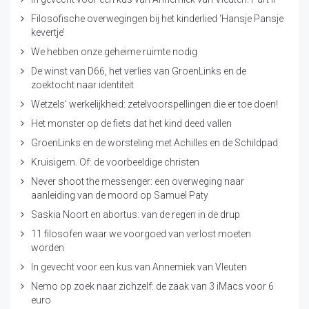
Filosofische overwegingen bij het kinderlied ‘Hansje Pansje
kevertje’
We hebben onze geheime ruimte nodig
De winst van D66, het verlies van GroenLinks en de
zoektocht naar identiteit
Wetzels’ werkelijkheid: zetelvoorspellingen die er toe doen!
Het monster op de fiets dat het kind deed vallen
GroenLinks en de worsteling met Achilles en de Schildpad
Kruisigem. Of: de voorbeeldige christen
Never shoot the messenger: een overweging naar
aanleiding van de moord op Samuel Paty
Saskia Noort en abortus: van de regen in de drup
11 filosofen waar we voorgoed van verlost moeten
worden
In gevecht voor een kus van Annemiek van Vleuten
Nemo op zoek naar zichzelf: de zaak van 3 iMacs voor 6
euro