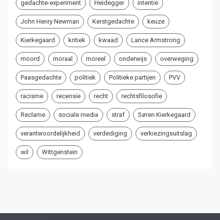
gedachte-experiment
Heidegger
intentie
John Henry Newman
Kerstgedachte
keuze
Kierkegaard
kritiek
kwaad
Lance Armstrong
moord
moraal
moreel
onderwijs
overweging
Paasgedachte
politiek
Politieke partijen
PVV
racisme
recensie
recht
rechtsfilosofie
Reclame
sociale media
straf
Søren Kierkegaard
verantwoordelijkheid
verdediging
verkiezingsuitslag
wil
Wittgenstein