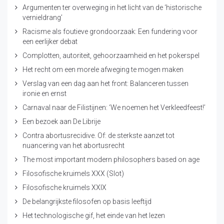
Argumenten ter overweging in het licht van de ‘historische
vernieldrang’
Racisme als foutieve grondoorzaak: Een fundering voor
een eerlijker debat
Complotten, autoriteit, gehoorzaamheid en het pokerspel
Het recht om een morele afweging te mogen maken
Verslag van een dag aan het front: Balanceren tussen
ironie en ernst
Carnaval naar de Filistijnen: ‘We noemen het Verkleedfeest!’
Een bezoek aan De Librije
Contra abortusrecidive. Of: de sterkste aanzet tot
nuancering van het abortusrecht
The most important modern philosophers based on age
Filosofische kruimels XXX (Slot)
Filosofische kruimels XXIX
De belangrijkste filosofen op basis leeftijd
Het technologische gif, het einde van het lezen