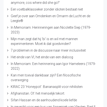
anymore, cos where did she go?’
Een voetbalklassieker zonder idioten bestaat niet
Geef je over aan Omdenken en Omarm de Lucht en de
Leegte®
In Memoriam. Herinneringen aan Nicolette Siep (1979-
2023)
Mijn man zegt dat hij ‘bi’ is en wil met mannen
experimenteren. Moet ik dat goedvinden?
7 problemen in de discussie naar meer inclusiviteit
Het einde van VI, het einde van een dialoog
In Memoriam. Een herinnering aan Igor Hameleers (1979-
2022)
Kan men toeval dankbaar zijn? Een filosofische
overweging
KIRAC 23 ‘Honeypot’: Bananasplit voor nihilisten
Afghanistan. Of: het menselijk tekort.
Sifan Hassan en de aanhoudend koele liefde
In gevecht voor een kus van Annemiek van Vleuten. Part II