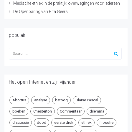
Medische ethiek in de praktijk: overwegingen voor iedereen
De Openbaring van Rita Geers
populair
Het open Internet en zijn vijanden
Abortus
analyse
betoog
Blaise Pascal
boeken
Chesterton
Commentaar
dilemma
discussie
dood
eerste druk
ethiek
filosofie