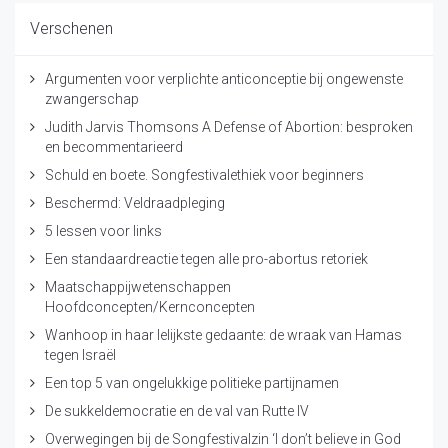
Verschenen
Argumenten voor verplichte anticonceptie bij ongewenste
zwangerschap
Judith Jarvis Thomsons A Defense of Abortion: besproken
en becommentarieerd
Schuld en boete. Songfestivalethiek voor beginners
Beschermd: Veldraadpleging
5 lessen voor links
Een standaardreactie tegen alle pro-abortus retoriek
Maatschappijwetenschappen
Hoofdconcepten/Kernconcepten
Wanhoop in haar lelijkste gedaante: de wraak van Hamas
tegen Israël
Een top 5 van ongelukkige politieke partijnamen
De sukkeldemocratie en de val van Rutte IV
Overwegingen bij de Songfestivalzin ‘I don’t believe in God