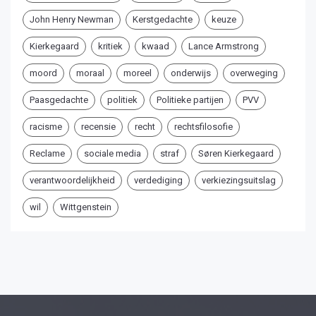
John Henry Newman
Kerstgedachte
keuze
Kierkegaard
kritiek
kwaad
Lance Armstrong
moord
moraal
moreel
onderwijs
overweging
Paasgedachte
politiek
Politieke partijen
PVV
racisme
recensie
recht
rechtsfilosofie
Reclame
sociale media
straf
Søren Kierkegaard
verantwoordelijkheid
verdediging
verkiezingsuitslag
wil
Wittgenstein