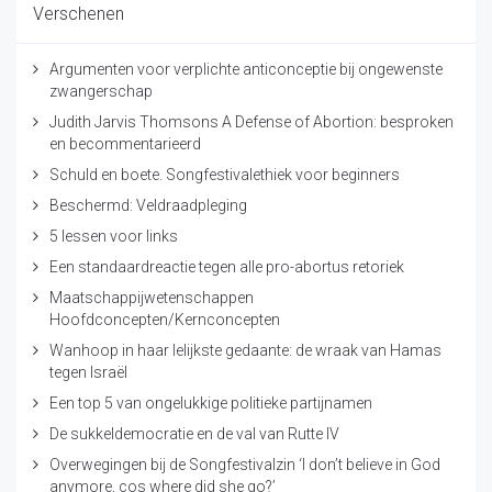
Verschenen
Argumenten voor verplichte anticonceptie bij ongewenste
zwangerschap
Judith Jarvis Thomsons A Defense of Abortion: besproken
en becommentarieerd
Schuld en boete. Songfestivalethiek voor beginners
Beschermd: Veldraadpleging
5 lessen voor links
Een standaardreactie tegen alle pro-abortus retoriek
Maatschappijwetenschappen
Hoofdconcepten/Kernconcepten
Wanhoop in haar lelijkste gedaante: de wraak van Hamas
tegen Israël
Een top 5 van ongelukkige politieke partijnamen
De sukkeldemocratie en de val van Rutte IV
Overwegingen bij de Songfestivalzin ‘I don’t believe in God
anymore, cos where did she go?’