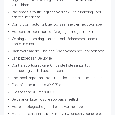
vernieldrang’
Racisme als foutieve grondoorzaak: Een fundering voor
een eerlijker debat
Complotten, autoriteit, gehoorzaamheid en het pokerspel
Het recht om een morele afweging te mogen maken
Verslag van een dag aan het front: Balanceren tussen
ironie en ernst
Carnaval naar de Filistijnen: ‘We noemen het Verkleedfeest!’
Een bezoek aan De Librije
Contra abortusrecidive. Of: de sterkste aanzet tot
nuancering van het abortusrecht
The most important modern philosophers based on age
Filosofische kruimels XXX (Slot)
Filosofische kruimels XXIX
De belangrijkste filosofen op basis leeftijd
Het technologische gif, het einde van het lezen
Medische ethiek in de praktijk: overwegingen voor iedereen