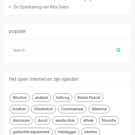
De Openbaring van Rita Geers
populair
Het open Internet en zijn vijanden
Abortus
analyse
betoog
Blaise Pascal
boeken
Chesterton
Commentaar
dilemma
discussie
dood
eerste druk
ethiek
filosofie
gedachte-experiment
Heidegger
intentie