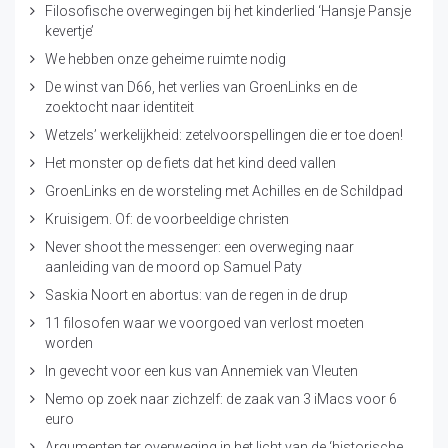
Filosofische overwegingen bij het kinderlied ‘Hansje Pansje
kevertje’
We hebben onze geheime ruimte nodig
De winst van D66, het verlies van GroenLinks en de
zoektocht naar identiteit
Wetzels’ werkelijkheid: zetelvoorspellingen die er toe doen!
Het monster op de fiets dat het kind deed vallen
GroenLinks en de worsteling met Achilles en de Schildpad
Kruisigem. Of: de voorbeeldige christen
Never shoot the messenger: een overweging naar
aanleiding van de moord op Samuel Paty
Saskia Noort en abortus: van de regen in de drup
11 filosofen waar we voorgoed van verlost moeten
worden
In gevecht voor een kus van Annemiek van Vleuten
Nemo op zoek naar zichzelf: de zaak van 3 iMacs voor 6
euro
Argumenten ter overweging in het licht van de ‘historische