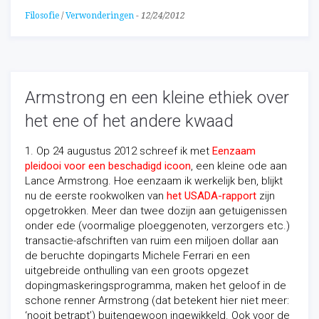
Filosofie
/
Verwonderingen
-
12/24/2012
Armstrong en een kleine ethiek over
het ene of het andere kwaad
1. Op 24 augustus 2012 schreef ik met
Eenzaam
pleidooi voor een beschadigd icoon
, een kleine ode aan
Lance Armstrong. Hoe eenzaam ik werkelijk ben, blijkt
nu de eerste rookwolken van
het USADA-rapport
zijn
opgetrokken. Meer dan twee dozijn aan getuigenissen
onder ede (voormalige ploeggenoten, verzorgers etc.)
transactie-afschriften van ruim een miljoen dollar aan
de beruchte dopingarts Michele Ferrari en een
uitgebreide onthulling van een groots opgezet
dopingmaskeringsprogramma, maken het geloof in de
schone renner Armstrong (dat betekent hier niet meer:
‘nooit betrapt’) buitengewoon ingewikkeld. Ook
voor de