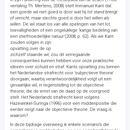
vertaling Th. Mertens, 2008) stelt Immanuel Kant dat
een goede wil niet goed is door wat hij
tot stand brengt
of verricht
, maar slechts goed is door het willen
als
willen
. De wil staat los van alle spelingen van het lot,
toevalligheden of een ongelukkige ‘karige bedeling van
een stiefmoederlijke natuur’(2008, p. 62). Als we Kant
zouden
volgen in zijn
opvatting over de op
zichzelf staande wil, zou dit verregaande
consequenties kunnen hebben voor onze praktische
ideeën over schuld en straf. Kants opvatting zou binnen
het Nederlandse strafrecht voor ‘subjectieve theorie’
doorgaan, waarbij verantwoordelijkheid volgt uit een
gevaarlijke wil, in tegenstelling tot de objectieve
theorie, die de ernst van de daad op de voorgrond
stelt. Het Nederlands strafrecht kiest volgens
Hazewinkel-Suringa (1996) voor een middenpositie die
eerder neigt naar de objectieve theorie. De vraag is:
waarom?
In deze bijdrage overweeg ik enkele scenario’s die