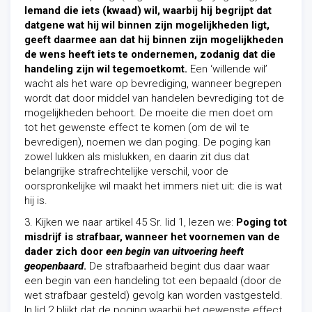
Iemand die iets (kwaad) wil, waarbij hij begrijpt dat
datgene wat hij wil binnen zijn mogelijkheden ligt,
geeft daarmee aan dat hij binnen zijn mogelijkheden
de wens heeft iets te ondernemen, zodanig dat die
handeling zijn wil tegemoetkomt.
Een ‘willende wil’
wacht als het ware op bevrediging, wanneer begrepen
wordt dat door middel van handelen bevrediging tot de
mogelijkheden behoort. De moeite die men doet om
tot het gewenste effect te komen (om de wil te
bevredigen), noemen we dan poging. De poging kan
zowel lukken als mislukken, en daarin zit dus dat
belangrijke strafrechtelijke verschil, voor de
oorspronkelijke wil maakt het immers niet uit: die is wat
hij is.
3. Kijken we naar artikel 45 Sr. lid 1, lezen we:
Poging tot
misdrijf is strafbaar, wanneer het voornemen van de
dader zich door
een begin van uitvoering heeft
geopenbaard
.
De strafbaarheid begint dus daar waar
een begin van een handeling tot een bepaald (door de
wet strafbaar gesteld) gevolg kan worden vastgesteld.
In lid 2 blijkt dat de poging waarbij het gewenste effect