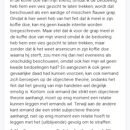
in de koffie doe van mijn vriend, omdat ik de bedoeling
heb hem een vies gezicht te laten trekken, wordt dat
beschouwd als een aardige of misschien flauwe grap.
Omdat ik hier weet heb van het feit dat ik meel in zijn
koffie doe, kan mij geen kwade intentie worden
toegeschreven. Maar stel dat ik voor de grap meel in
de koffie doe van mijn vriend omdat ik de bedoeling
heb hem een vies gezicht te laten trekken, maar
zonder dat ik het weet arsenicum in zijn koffie doe
waarna hij sterft, zou men mij dan niet eveneens als
onschuldig beschouwen, omdat ook hier mijn wil geen
kwade bedoelingen had? En aangezien ik ook geen
gevaarlijke daad had kunnen voorzien, kan ook niemand
zich beroepen op de objectieve theorie, ondanks het
feit dat het gevolg van mijn handelen wel degelijk
ernstig is. Kortom: ook iemand die strikt een objectieve
theorie aanhangt, moet op enig moment een relatie
kunnen leggen met iemands wil. Terwijl aan de andere
kant iemand die een strikt subjectieve theorie
aanhangt, niet op enig moment een relatie hoeft te
leggen met het (uitblijvende) gevolg om te straffen.