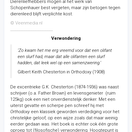
Dierenliefhebbers mogen al het werk van
Schopenhauer best vergeten, maar zijn betogen tegen
dierenleed blijft verplichte kost.
© Veenmedia.nl
________________________
Verwondering
‘Zo kwam het me erg vreemd voor dat een olifant
een slurf had, maar dat alle olifanten een slurf
hadden, dat
leek wel op een samenzwering.’
Gilbert Keith Chesterton in Orthodoxy (1908)
De excentrieke G.K. Chesterton (1874-1936) was naast
schrijver (o.a. Father Brown) en levensgenieter (ruim
125kg) ook een niet onverdienstelijk denker. Met een
uiterst gevatte en scherpe pen schreef hij met
Orthodoxy
een klassiek geworden verdediging voor het
christelijke geloof
,
op een wijze zoals dat maar weinig
eerder gedaan was. Het boek is echter ook één grote
oproep tot
(filosofische) verwondering. Hoogtepunt is