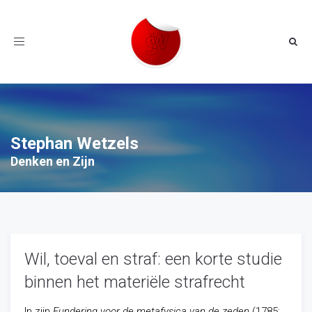
Toggle
navigation
Stephan Wetzels
Denken en Zijn
Wil, toeval en straf: een korte studie
binnen het materiële strafrecht
In zijn
Fundering voor de metafysica van de zeden
(1785;