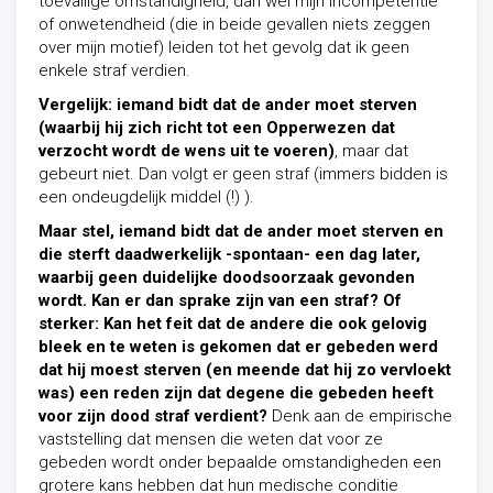
toevallige omstandigheid, dan wel mijn incompetentie
of onwetendheid (die in beide gevallen niets zeggen
over mijn motief) leiden tot het gevolg dat ik geen
enkele straf verdien.
Vergelijk: iemand bidt dat de ander moet sterven
(waarbij hij zich
richt tot een Opperwezen dat
verzocht wordt de wens uit te voeren)
, maar dat
gebeurt niet. Dan volgt er geen straf (immers bidden is
een ondeugdelijk middel (!) ).
Maar stel, iemand bidt dat de ander moet sterven en
die sterft daadwerkelijk -spontaan- een dag later,
waarbij geen duidelijke doodsoorzaak gevonden
wordt. Kan er dan sprake zijn van een straf? Of
sterker: Kan het feit dat de andere die ook gelovig
bleek en te weten is gekomen dat er gebeden werd
dat hij moest sterven (en meende dat hij zo vervloekt
was) een reden zijn dat degene die gebeden heeft
voor zijn dood straf verdient?
Denk aan de empirische
vaststelling dat mensen die weten dat voor ze
gebeden wordt onder bepaalde omstandigheden een
grotere kans hebben dat hun medische conditie