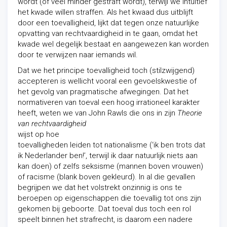
wordt (of veel minder gestraft wordt), terwijl we intuïtief
het kwade willen straffen. Als het kwaad dus uitblijft
door een toevalligheid, lijkt dat tegen onze natuurlijke
opvatting van rechtvaardigheid in te gaan, omdat het
kwade wel degelijk bestaat en aangewezen kan worden
door te verwijzen naar iemands wil.
Dat we het principe toevalligheid toch (stilzwijgend)
accepteren is wellicht vooral een gevoelskwestie of
het gevolg van pragmatische afwegingen. Dat het
normativeren van toeval een hoog irrationeel karakter
heeft, weten we van John
Rawls die ons in zijn
Theorie
van rechtvaardigheid
wijst op hoe
toevalligheden leiden tot nationalisme (‘ik ben trots dat
ik Nederlander ben!’, terwijl ik daar natuurlijk niets aan
kan doen) of zelfs seksisme (mannen boven vrouwen)
of racisme (blank boven gekleurd). In al die gevallen
begrijpen we dat het volstrekt onzinnig is ons te
beroepen op eigenschappen die toevallig tot ons zijn
gekomen bij geboorte. Dat toeval dus toch een rol
speelt binnen het strafrecht, is daarom een nadere