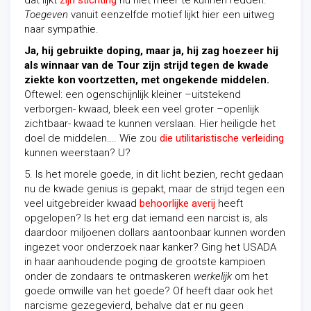
dat lijkt
zijn stichting
nu niet meer te kunnen redden.
Toegeven
vanuit eenzelfde motief lijkt hier een uitweg
naar sympathie.
Ja, hij gebruikte doping, maar ja, hij zag hoezeer hij
als winnaar van de Tour zijn strijd tegen de kwade
ziekte kon voortzetten, met ongekende middelen.
Oftewel: een ogenschijnlijk kleiner –uitstekend
verborgen- kwaad, bleek een veel groter –openlijk
zichtbaar- kwaad te kunnen verslaan. Hier heiligde het
doel de middelen…. Wie zou
die utilitaristische verleiding
kunnen weerstaan? U?
5. Is het morele goede, in dit licht bezien, recht gedaan
nu de kwade genius is gepakt, maar de strijd tegen een
veel uitgebreider kwaad
behoorlijke averij
heeft
opgelopen? Is het erg dat iemand een narcist is, als
daardoor miljoenen dollars aantoonbaar kunnen worden
ingezet voor onderzoek naar kanker? Ging het USADA
in haar aanhoudende poging de grootste kampioen
onder de zondaars te ontmaskeren
werkelijk
om het
goede omwille van het goede? Of heeft daar ook het
narcisme gezegevierd, behalve dat er nu geen