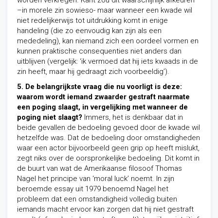
worden verkregen. Kant zou dit waarschijnlijk afkeuren
–in morele zin sowieso- maar wanneer een kwade wil
niet redelijkerwijs tot uitdrukking komt in enige
handeling (die zo eenvoudig kan zijn als een
mededeling), kan niemand zich een oordeel vormen en
kunnen praktische consequenties niet anders dan
uitblijven (vergelijk: ‘ik vermoed dat hij iets kwaads in de
zin heeft, maar hij gedraagt zich voorbeeldig’).
5. De belangrijkste vraag die nu voorligt is deze:
waarom wordt iemand zwaarder gestraft naarmate
een poging slaagt, in vergelijking met wanneer de
poging niet slaagt?
Immers, het is denkbaar dat in
beide gevallen de bedoeling gevoed door de kwade wil
hetzelfde was. Dat de bedoeling door omstandigheden
waar een actor bijvoorbeeld geen grip op heeft mislukt,
zegt niks over de oorspronkelijke bedoeling. Dit komt in
de buurt van wat de Amerikaanse filosoof Thomas
Nagel het principe van ‘moral luck’ noemt. In zijn
beroemde essay uit 1979 benoemd Nagel het
probleem dat een omstandigheid volledig buiten
iemands macht ervoor kan zorgen dat hij niet gestraft