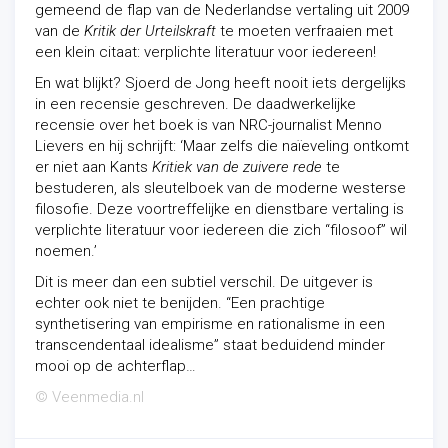
gemeend de flap van de Nederlandse vertaling uit 2009
van de
Kritik der Urteilskraft
te moeten verfraaien met
een klein citaat: verplichte literatuur voor iedereen!
En wat blijkt? Sjoerd de Jong heeft nooit iets dergelijks
in een recensie geschreven. De daadwerkelijke
recensie over het boek is van NRC-journalist Menno
Lievers en hij schrijft: ‘Maar zelfs die naïeveling ontkomt
er niet aan Kants
Kritiek van de zuivere
rede
te
bestuderen, als sleutelboek van de moderne westerse
filosofie. Deze voortreffelijke en dienstbare vertaling is
verplichte literatuur voor iedereen die zich “filosoof” wil
noemen.’
Dit is meer dan een subtiel verschil. De uitgever is
echter ook niet te benijden. “Een prachtige
synthetisering van empirisme en rationalisme in een
transcendentaal idealisme” staat beduidend minder
mooi op de achterflap…
© Veenmedia.nl