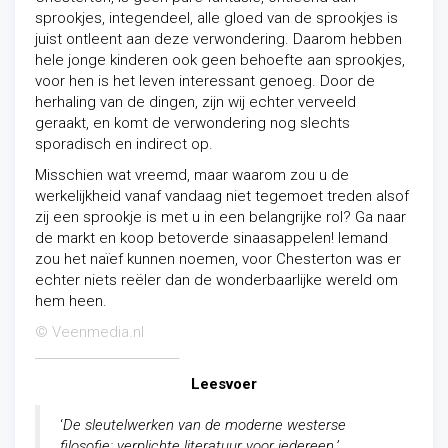
sprookjes, integendeel, alle gloed van de sprookjes is
juist ontleent aan deze verwondering. Daarom hebben
hele jonge kinderen ook geen behoefte aan sprookjes,
voor hen is het leven interessant genoeg. Door de
herhaling van de dingen, zijn wij echter verveeld
geraakt, en komt de verwondering nog slechts
sporadisch en indirect op.
Misschien wat vreemd, maar waarom zou u de
werkelijkheid vanaf vandaag niet tegemoet treden alsof
zij een sprookje is met u in een belangrijke rol? Ga naar
de markt en koop betoverde sinaasappelen! Iemand
zou het naïef kunnen noemen, voor Chesterton was er
echter niets reëler dan de wonderbaarlijke wereld om
hem heen.
© Veenmedia.nl
________________________
Leesvoer
‘
De sleutelwerken van de moderne westerse
filosofie: verplichte literatuur voor iedereen.’