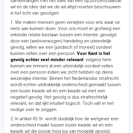
samenhangen met het idee van een opzichzelfstaande
wil en de idee dat we de wil altijd moeten beschouwen
in het licht van gevolgen.
1. We maken mensen geen verwijten voor iets waar ze
niets aan kunnen doen. Voor ons moet er grofweg een
erkende relatie bestaan tussen een intentie, gevolgd
door een (weloverwogen) handeling en uiteindelijk
gevolg, willen we een (juridisch of moreel) oordeel
kunnen vellen over een persoon.
Voor Kant is het
gevolg echter veel minder relevant
: volgens hem
kunnen we immers al een uiteindelijk oordeel vellen
over een persoon indien we zicht hebben op diens
wezenlijke intentie. Binnen het Nederlandse strafrecht
wordt echter uitdrukkelijk onderscheid gemaakt tussen
een louter kwade wil en een kwade wil met een
negatief gevolg. Het gevolg is dus strafrechtelijk
relevant, en dat lijkt intuïtief logisch. Toch valt er het
nodige over te zeggen.
2. In artikel 45 Sr. wordt duidelijk hoe de wetgever een
onderscheid maakt tussen louter kwade wil en een
kwade wil die poogt (nog los van mogelijk gevolg).