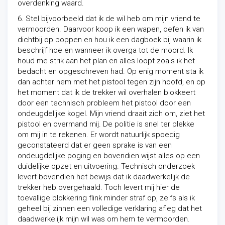
overdenking waard.
6. Stel bijvoorbeeld dat ik de wil heb om mijn vriend te
vermoorden. Daarvoor koop ik een wapen, oefen ik van
dichtbij op poppen en hou ik een dagboek bij waarin ik
beschrijf hoe en wanneer ik overga tot de moord. Ik
houd me strik aan het plan en alles loopt zoals ik het
bedacht en opgeschreven had. Op enig moment sta ik
dan achter hem met het pistool tegen zijn hoofd, en op
het moment dat ik de trekker wil overhalen blokkeert
door een technisch probleem het pistool door een
ondeugdelijke kogel. Mijn vriend draait zich om, ziet het
pistool en overmand mij. De politie is snel ter plekke
om mij in te rekenen. Er wordt natuurlijk spoedig
geconstateerd dat er geen sprake is van een
ondeugdelijke poging en bovendien wijst alles op een
duidelijke opzet en uitvoering. Technisch onderzoek
levert bovendien het bewijs dat ik daadwerkelijk de
trekker heb overgehaald. Toch levert mij hier de
toevallige blokkering flink minder straf op, zelfs als ik
geheel bij zinnen een volledige verklaring afleg dat het
daadwerkelijk mijn wil was om hem te vermoorden.