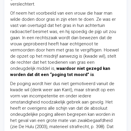
verslechtert.
Of neem het voorbeeld van een vrouw die haar man
wilde doden door gras in zijn eten te doen. Ze was er
vast van overtuigd dat het gras in hun achtertuin
radioactief besmet was, en hij spoedig de pijp uit zou
gaan. In een rechtszaak wordt dan bewezen dat de
vrouw geprobeerd heeft haar echtgenoot te
vermoorden door hem met gras te vergiftigen. Hoewel
de opzet op het misdrijf aanwezig is (kwade wil), stelt
de rechter dat het toedienen van gras een
ondeugdelijk middel is,
waardoor niet gezegd kan
worden dat dit een “poging tot moord” is
.
De poging wordt hier dus niet gemotiveerd vanuit de
kwade wil (denk weer aan Kant), maar strandt op een
vorm van incompetentie en onder iedere
omstandigheid noodzakelijk gebrek aan gevolg. Het
heeft er overigens alle schijn van dat de absoluut
ondeugdelijke poging alleen begrepen kan worden in
het geval van een grote mate van zwakbegaafdheid
(zie De Hulu (2003), materieel strafrecht, p. 398). Dat