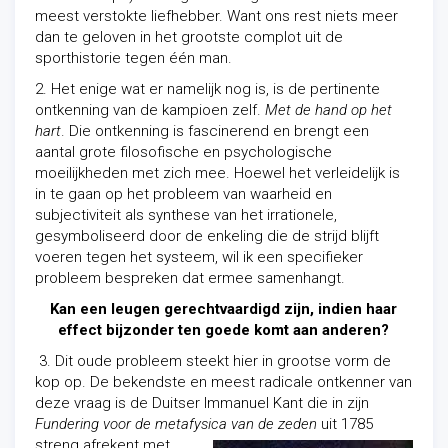
meest verstokte liefhebber. Want ons rest niets meer
dan te geloven in
het grootste com
plot uit de
sporthistorie tegen één man.
2. Het enige wat er namelijk nog is, is de pertinente
ontkenning van de kampioen zelf.
Met de hand op het
hart
. Die ontkenning is fascinerend en brengt een
aantal grote filosofische en psychologische
moeilijkheden met zich mee. Hoewel het verleidelijk is
in te gaan op het probleem van waarheid en
subjectiviteit als synthese van het irrationele,
gesymboliseerd door de enkeling die de strijd blijft
voeren tegen het systeem, wil ik een specifieker
probleem bespreken dat ermee samenhangt.
Kan een leugen gerechtvaardigd zijn, indien haar
effect bijzonder ten goede komt aan anderen?
3. Dit oude probleem steekt hier in grootse vorm de
kop op. De bekendste en meest radicale ontkenner van
deze vraag is de Duitser Immanuel Kant die in zijn
F
undering voor de metafysica van de zeden
uit 1785
streng afrekent met