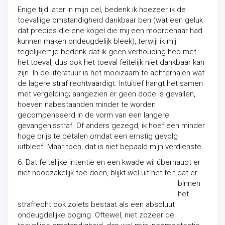
Enige tijd later in mijn cel, bedenk ik hoezeer ik de
toevallige omstandigheid dankbaar ben (wat een geluk
dat precies die ene kogel die mij een moordenaar had
kunnen maken ondeugdelijk bleek), terwijl ik mij
tegelijkertijd bedenk dat ik geen verhouding heb met
het toeval, dus ook het toeval feitelijk niet dankbaar kan
zijn. In de literatuur is het moeizaam te achterhalen wat
de lagere straf rechtvaardigt. Intuïtief hangt het samen
met vergelding; aangezien er geen dode is gevallen,
hoeven nabestaanden minder te worden
gecompenseerd in de vorm van een langere
gevangenisstraf. Of anders gezegd, ik hoef een minder
hoge prijs te betalen omdat een ernstig gevolg
uitbleef. Maar toch, dat is niet bepaald mijn verdienste.
6. Dat feitelijke intentie en een kwade wil überhaupt er
niet noodzakelijk toe
doen, blijkt wel uit het feit dat er
binnen
het
strafrecht ook zoiets bestaat als een absoluut
ondeugdelijke poging. Oftewel, niet zozeer de