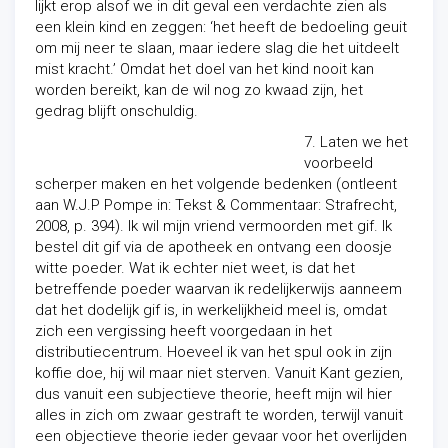
lijkt erop alsof we in dit geval een verdachte zien als
een klein kind en zeggen: ‘het heeft de bedoeling geuit
om mij neer te slaan, maar iedere slag die het uitdeelt
mist kracht.’ Omdat het doel van het kind nooit kan
worden bereikt, kan de wil nog zo kwaad zijn, het
gedrag blijft onschuldig.
7. Laten we het
voorbeeld
scherper maken en het volgende bedenken (ontleent
aan W.J.P Pompe in: Tekst & Commentaar: Strafrecht,
2008, p. 394). Ik wil mijn vriend vermoorden met gif. Ik
bestel dit gif via de apotheek en ontvang een doosje
witte poeder. Wat ik echter niet weet, is dat het
betreffende poeder waarvan ik redelijkerwijs aanneem
dat het dodelijk gif is, in werkelijkheid meel is, omdat
zich een vergissing heeft voorgedaan in het
distributiecentrum. Hoeveel ik van het spul ook in zijn
koffie doe, hij wil maar niet sterven. Vanuit Kant gezien,
dus vanuit een subjectieve theorie, heeft mijn wil hier
alles in zich om zwaar gestraft te worden, terwijl vanuit
een objectieve theorie ieder gevaar voor het overlijden