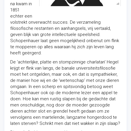
na
kwam in
1851
echter een
volstrekt onverwacht succes. De verzameling
filosofische restanten en aanhangsels, vrij vertaald,
geven blijk van grote intellectuele speelsheid.
Schopenhauer laat geen mogelijkheid onbenut om flink
te mopperen op alles waaraan hij zich zijn leven lang
heeft geërgerd.
De ‘achterlijke, platte en stompzinnige charlatan’ Hegel
krijgt er flink van langs, de banale universiteitsfilosofie
moet het ontgelden, maar ook, en dat is sympathieker,
de manier hoe wij en de ‘wetenschap’ met onze dieren
omgaan. In een scherp en spitsvondig betoog weet
Schopenhauer ook op de moderne lezer een appel te
doen. Hoe kan men rustig slapen bij de gedachte dat
men onschuldige, nog door de moeder gezoogde
dieren achter slot en grendel heeft gedaan om ze
vervolgens een martelende, langzame hongerdood te
laten sterven? Schrikt men dat niet wakker in zijn slaap?