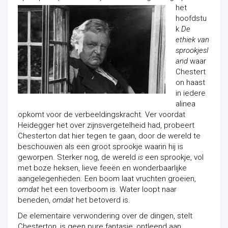
het
hoofdstu
k
De
ethiek van
sprookjesl
and
waar
Chestert
on haast
in iedere
alinea
opkomt voor de verbeeldingskracht. Ver voordat
Heidegger het over zijnsvergetelheid had, probeert
Chesterton dat hier tegen te gaan, door de wereld te
beschouwen als een groot sprookje waarin hij is
geworpen. Sterker nog, de wereld
is
een sprookje, vol
met boze heksen, lieve feeën en wonderbaarlijke
aangelegenheden. Een boom laat vruchten groeien,
omdat
het een toverboom is. Water loopt naar
beneden,
omdat
het betoverd is.
De elementaire verwondering over de dingen, stelt
Chesterton, is geen pure fantasie, ontleend aan