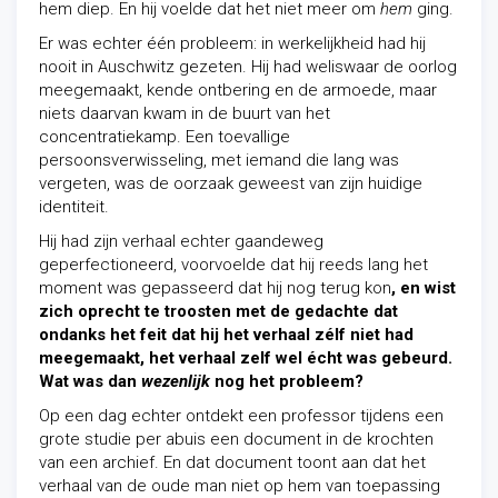
hem diep. En hij voelde dat het niet meer om
hem
ging.
Er was echter één probleem: in werkelijkheid had hij
nooit in Auschwitz gezeten. Hij had weliswaar de oorlog
meegemaakt, kende ontbering en de armoede, maar
niets daarvan kwam in de buurt van het
concentratiekamp. Een toevallige
persoonsverwisseling, met iemand die lang was
vergeten, was de oorzaak geweest van zijn huidige
identiteit.
Hij had zijn verhaal echter gaandeweg
geperfectioneerd, voorvoelde dat hij reeds lang het
moment was gepasseerd dat hij nog terug kon
, en wist
zich oprecht te troosten met de gedachte dat
ondanks het feit dat hij het verhaal zélf niet had
meegemaakt, het verhaal zelf wel écht was gebeurd.
Wat was dan
wezenlijk
nog het probleem?
Op een dag echter ontdekt een professor tijdens een
grote studie per abuis een document in de krochten
van een archief. En dat document toont aan dat het
verhaal van de oude man niet op hem van toepassing