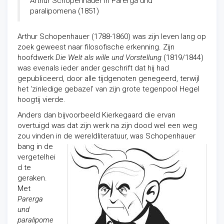
Arthur Schopenhauer in Parerga und
paralipomena (1851)
Arthur Schopenhauer (1788-1860) was zijn leven lang op
zoek geweest naar filosofische erkenning. Zijn
hoofdwerk
Die Welt als wille und Vorstellung
(1819/1844)
was evenals ieder ander geschrift dat hij had
gepubliceerd, door alle tijdgenoten genegeerd, terwijl
het ‘zinledige gebazel’ van zijn grote tegenpool Hegel
hoogtij vierde.
Anders dan bijvoorbeeld Kierkegaard die ervan
overtuigd was dat zijn werk na zijn dood wel een weg
zou vinden in de wereldliteratuur, was Schopenhauer
bang in de
vergetelhei
d te
geraken.
Met
Parerga
und
paralipome