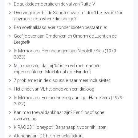
De sukkeldemocratie en de val van Rutte IV
Overwegingen bij de Songfestivalzin ‘I don’t believe in God
anymore, cos where did she go?’
Een voetbalklassieker zonder idioten bestaat niet
Geef je over aan Omdenken en Omarm de Lucht en de
Leegte®
In Memoriam. Herinneringen aan Nicolette Siep (1979-
2023)
Mijn man zegt dat hij ‘bi’ is en wil met mannen
experimenteren. Moet ik dat goedvinden?
7 problemen in de discussie naar meer inclusiviteit
Het einde van VI, het einde van een dialoog
In Memoriam. Een herinnering aan Igor Hameleers (1979-
2022)
Kan men toeval dankbaar zijn? Een filosofische
overweging
KIRAC 23 ‘Honeypot’: Bananasplit voor nihilisten
Afghanistan. Of: het menselijk tekort.