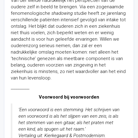
Van der Meide nadrukkelijk het perspectief van de
oudere zelf in beeld te brengen. Via een zogenaamde
fenomenologische
shadowing
studie heeft ze jarenlang
verschillende patiënten intensief gevolgd van intake tot
ontslag. Het blijkt dat ouderen zich in een ziekenhuis
niet thuis voelen, zich beperkt weten en er weinig
aandacht is voor hun geleefde ervaringen. Willen we
ouderenzorg serieus nemen, dan zal er een
nadrukkelijke omslag moeten komen: niet alleen het
‘technische’ genezen als meetbare component is van
belang, ouderen voorzien van zingeving in het
ziekenhuis is minstens, zo niet waardvoller aan het eind
van hun levensloop.
__________
Voorwoord bij voorwoorden
‘Een voorwoord is een stemming. Het schrijven van
een voorwoord is als het slijpen van een zeis, is als
het stemmen van een gitaar, als het praten met
een kind, als spugen uit het raam.’
Vertaling uit: Kierkegaard & Postmodernism.