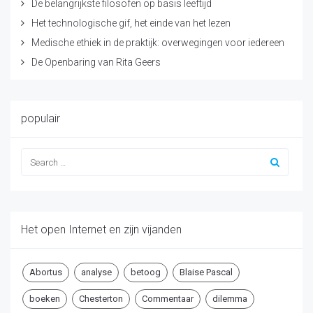
De belangrijkste filosofen op basis leeftijd
Het technologische gif, het einde van het lezen
Medische ethiek in de praktijk: overwegingen voor iedereen
De Openbaring van Rita Geers
populair
Het open Internet en zijn vijanden
Abortus
analyse
betoog
Blaise Pascal
boeken
Chesterton
Commentaar
dilemma