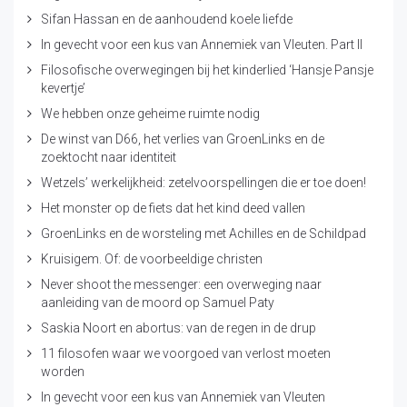
Sifan Hassan en de aanhoudend koele liefde
In gevecht voor een kus van Annemiek van Vleuten. Part II
Filosofische overwegingen bij het kinderlied ‘Hansje Pansje
kevertje’
We hebben onze geheime ruimte nodig
De winst van D66, het verlies van GroenLinks en de
zoektocht naar identiteit
Wetzels’ werkelijkheid: zetelvoorspellingen die er toe doen!
Het monster op de fiets dat het kind deed vallen
GroenLinks en de worsteling met Achilles en de Schildpad
Kruisigem. Of: de voorbeeldige christen
Never shoot the messenger: een overweging naar
aanleiding van de moord op Samuel Paty
Saskia Noort en abortus: van de regen in de drup
11 filosofen waar we voorgoed van verlost moeten
worden
In gevecht voor een kus van Annemiek van Vleuten