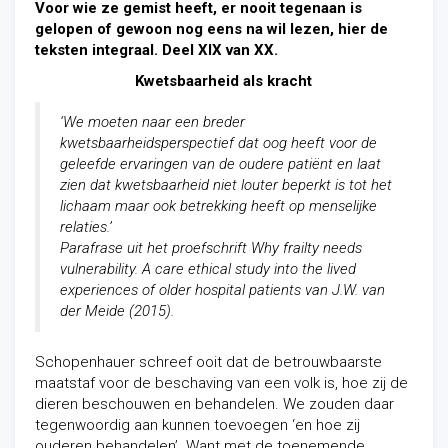
Voor wie ze gemist heeft, er nooit tegenaan is
gelopen of gewoon nog eens na wil lezen, hier de
teksten integraal. Deel XIX van XX.
Kwetsbaarheid als kracht
‘We moeten naar een breder
kwetsbaarheidsperspectief dat oog heeft voor de
geleefde ervaringen van de oudere patiënt en laat
zien dat kwetsbaarheid niet louter beperkt is tot het
lichaam maar ook betrekking heeft op menselijke
relaties.’
Parafrase uit het proefschrift Why frailty needs
vulnerability. A care ethical study into the lived
experiences of older hospital patients van J.W. van
der Meide (2015).
Schopenhauer schreef ooit dat de betrouwbaarste
maatstaf voor de beschaving van een volk is, hoe zij de
dieren beschouwen en behandelen. We zouden daar
tegenwoordig aan kunnen toevoegen ‘en hoe zij
ouderen behandelen’. Want met de toenemende