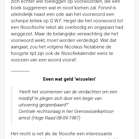
zich echter wel toeleggen op voorwoorden, die een
boek suggereren wat er nooit komen zal.
Forord
is
uiteindelijk naast een ode aan het voorwoord een
scherpe kritiek op G.W.F. Hegel die het voorwoord tot
een filosofische tekst als overbodig en ongepast had
weggezet. Maar de belangrijke verwachting die het
voorwoord wekt, moet worden verdedigd. Wat dat
aangaat, zou het volgens Nicolaus Notabene de
hoogste tijd zijn ook de filosofiekalender eens te
voorzien van een woord vooraf…
__________
Even wat geld ‘wisselen’
‘Heeft het voornemen van de verdachten om een
misdrijf te plegen zich door een begin van
uitvoering geopenbaard?’
Centrale rechtsvraag in het Grenswisselkantoor-
arrest (Hoge Raad 08-09-1987)
Het recht is net als de filosofie een interessante