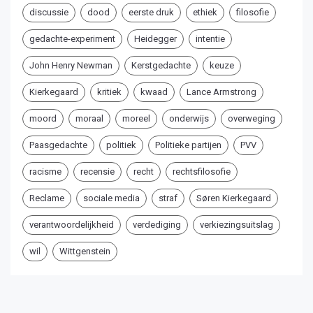
discussie
dood
eerste druk
ethiek
filosofie
gedachte-experiment
Heidegger
intentie
John Henry Newman
Kerstgedachte
keuze
Kierkegaard
kritiek
kwaad
Lance Armstrong
moord
moraal
moreel
onderwijs
overweging
Paasgedachte
politiek
Politieke partijen
PVV
racisme
recensie
recht
rechtsfilosofie
Reclame
sociale media
straf
Søren Kierkegaard
verantwoordelijkheid
verdediging
verkiezingsuitslag
wil
Wittgenstein