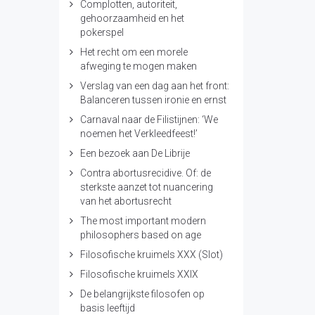
Complotten, autoriteit,
gehoorzaamheid en het
pokerspel
Het recht om een morele
afweging te mogen maken
Verslag van een dag aan het front:
Balanceren tussen ironie en ernst
Carnaval naar de Filistijnen: ‘We
noemen het Verkleedfeest!’
Een bezoek aan De Librije
Contra abortusrecidive. Of: de
sterkste aanzet tot nuancering
van het abortusrecht
The most important modern
philosophers based on age
Filosofische kruimels XXX (Slot)
Filosofische kruimels XXIX
De belangrijkste filosofen op
basis leeftijd