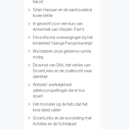
tekort.
Sifan Hassan en de aanhoudend
koele liefde
In gevecht voor een kus van
Annemiek van Vleuten. Part II
Filosofische overwegingen bij het
kinderlied ‘Hansje Pansje kevertje’
We hebben onze geheime ruimte
nodig
De winst van D66, het verlies van
GroenLinks en de zoektocht naar
identiteit
Wetzels’ werkelijkheid:
zetelvoorspellingen die er toe
doen!
Het monster op de fiets dat het
kind deed vallen
GroenLinks en de worsteling met
Achilles en de Schildpad