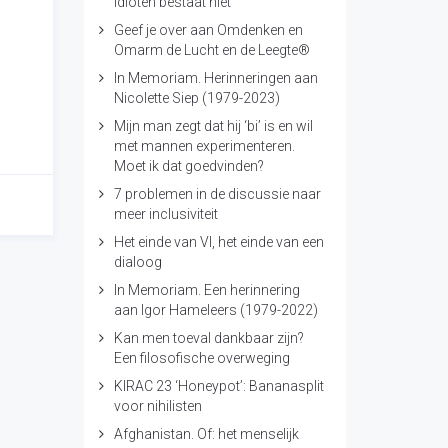
idioten bestaat niet
Geef je over aan Omdenken en
Omarm de Lucht en de Leegte®
In Memoriam. Herinneringen aan
Nicolette Siep (1979-2023)
Mijn man zegt dat hij ‘bi’ is en wil
met mannen experimenteren.
Moet ik dat goedvinden?
7 problemen in de discussie naar
meer inclusiviteit
Het einde van VI, het einde van een
dialoog
In Memoriam. Een herinnering
aan Igor Hameleers (1979-2022)
Kan men toeval dankbaar zijn?
Een filosofische overweging
KIRAC 23 ‘Honeypot’: Bananasplit
voor nihilisten
Afghanistan. Of: het menselijk