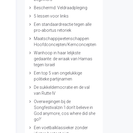
Beschermd: Veldraadpleging
5 lessen voor links
Een standaardreactie tegen alle
pro-abortus retoriek
Maatschappijwetenschappen
Hoofdconcepten/Kernconcepten
Wanhoop in haar lelijkste
gedaante: de wraak van Hamas
tegen Israël
Een top 5 van ongelukkige
politieke partijnamen
De sukkeldemocratie en de val
van Rutte IV
Overwegingen bij de
Songfestivalzin ‘I don’t believe in
God anymore, cos where did she
go?’
Een voetbalklassieker zonder