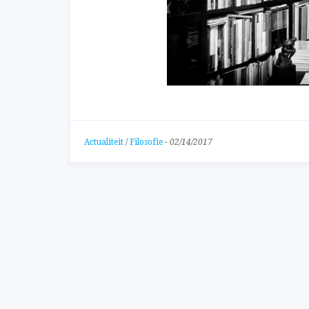
Actualiteit
/
Filosofie
-
02/14/2017