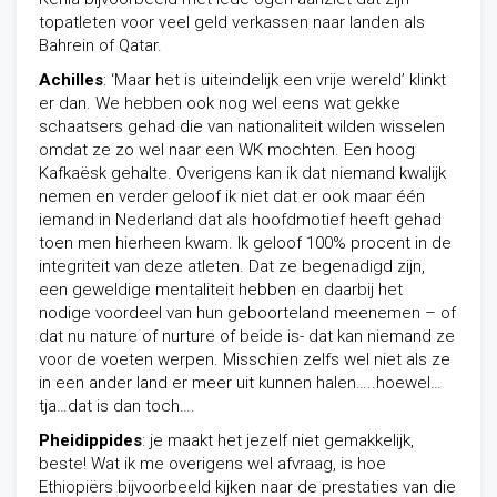
topatleten voor veel geld verkassen naar landen als
Bahrein of Qatar.
Achilles
: ‘Maar het is uiteindelijk een vrije wereld’ klinkt
er dan. We hebben ook nog wel eens wat gekke
schaatsers gehad die van nationaliteit wilden wisselen
omdat ze zo wel naar een WK mochten. Een hoog
Kafkaësk gehalte. Overigens kan ik dat niemand kwalijk
nemen en verder geloof ik niet dat er ook maar één
iemand in Nederland dat als hoofdmotief heeft gehad
toen men hierheen kwam. Ik geloof 100% procent in de
integriteit van deze atleten. Dat ze begenadigd zijn,
een geweldige mentaliteit hebben en daarbij het
nodige voordeel van hun geboorteland meenemen – of
dat nu nature of nurture of beide is- dat kan niemand ze
voor de voeten werpen. Misschien zelfs wel niet als ze
in een ander land er meer uit kunnen halen…..hoewel…
tja…dat is dan toch….
Pheidippides
: je maakt het jezelf niet gemakkelijk,
beste! Wat ik me overigens wel afvraag, is hoe
Ethiopiërs bijvoorbeeld kijken naar de prestaties van die