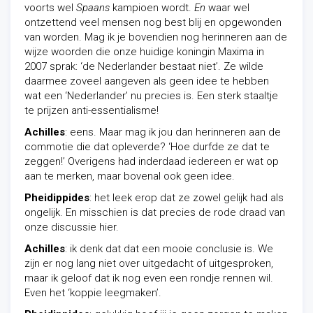
voorts wel
Spaans
kampioen wordt.
En
waar wel
ontzettend veel mensen nog best blij en opgewonden
van worden. Mag ik je bovendien nog herinneren aan de
wijze woorden die onze huidige koningin Maxima in
2007 sprak: ‘de Nederlander bestaat niet’. Ze wilde
daarmee zoveel aangeven als geen idee te hebben
wat een ‘Nederlander’ nu precies is. Een sterk staaltje
te prijzen anti-essentialisme!
Achilles
: eens. Maar mag ik jou dan herinneren aan de
commotie die dat opleverde? ‘Hoe durfde ze dat te
zeggen!’ Overigens had inderdaad iedereen er wat op
aan te merken, maar bovenal ook geen idee.
Pheidippides
: het leek erop dat ze zowel gelijk had als
ongelijk. En misschien is dat precies de rode draad van
onze discussie hier.
Achilles
: ik denk dat dat een mooie conclusie is. We
zijn er nog lang niet over uitgedacht of uitgesproken,
maar ik geloof dat ik nog even een rondje rennen wil.
Even het ‘koppie leegmaken’.