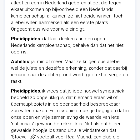
atleet en een in Nederland geboren atleet die tegen
elkaar uitkomen op bijvoorbeeld een Nederlands
kampioenschap, al kunnen ze niet beide winnen, toch
allebei willen aanmerken als een eerste plaats.
Ongeacht dus wie voor wie eindigt.
Pheidippides
: dat laat denken aan een open
Nederlands kampioenschap, behalve dan dat het niet
open is.
Achilles
: ja, min of meer. Maar ze krijgen dus allebei
wel de juiste en dezelfde erkenning, zonder dat daarbij
iemand naar de achtergrond wordt gedrukt of vergeten
raakt.
Pheidippides
: ik vrees dat je idee hoewel sympathiek
bedoeld zo ongelukkig is, dat niemand eraan wil of
überhaupt zoiets in de openbaarheid bespreekbaar
zou willen maken. En misschien moet je begrijpen dat in
onze open en vrije samenleving de waarde van iets
‘nationaals’ gewoon betrekkelijk is. Net als dat bijeen
gewaaide hoopje los zand uit alle windstreken dat
‘$toevallig$’ voetbalt voor Real Madrid. Een club die