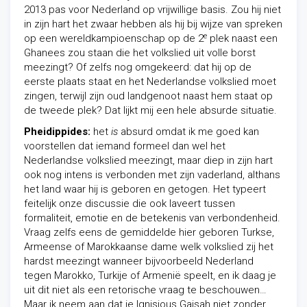
2013 pas voor Nederland op vrijwillige basis. Zou hij niet
in zijn hart het zwaar hebben als hij bij wijze van spreken
e
op een wereldkampioenschap op de 2
plek naast een
Ghanees zou staan die het volkslied uit volle borst
meezingt? Of zelfs nog omgekeerd: dat hij op de
eerste plaats staat en het Nederlandse volkslied moet
zingen, terwijl zijn oud landgenoot naast hem staat op
de tweede plek? Dat lijkt mij een hele absurde situatie.
Pheidippides:
het
is
absurd omdat ik me goed kan
voorstellen dat iemand formeel dan wel het
Nederlandse volkslied meezingt, maar diep in zijn hart
ook nog intens is verbonden met zijn vaderland, althans
het land waar hij is geboren en getogen. Het typeert
feitelijk onze discussie die ook laveert tussen
formaliteit, emotie en de betekenis van verbondenheid.
Vraag zelfs eens de gemiddelde hier geboren Turkse,
Armeense of Marokkaanse dame welk volkslied zij het
hardst meezingt wanneer bijvoorbeeld Nederland
tegen Marokko, Turkije of Armenië speelt, en ik daag je
uit dit niet als een retorische vraag te beschouwen…
Maar ik neem aan dat je Ignisious Gaisah niet zonder