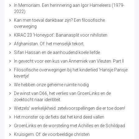
In Memoriam. Een herinnering aan Igor Hameleers (1979-
2022)
Kan men toeval dankbaar zijn? Een filosofische
overweging
KIRAC 23 ‘Honeypot’: Bananasplit voor nihilisten
Afghanistan. Of: het menselijk tekort.
Sifan Hassan en de aanhoudend koele liefde
In gevecht voor een kus van Annemiek van Vleuten. Part II
Filosofische overwegingen bij het kinderlied ‘Hansje Pansje
kevertje’
We hebben onze geheime ruimte nodig
De winst van D66, het verlies van GroenLinks en de
zoektocht naar identiteit
Wetzels’ werkelijkheid: zetelvoorspellingen die er toe doen!
Het monster op de fiets dat het kind deed vallen
GroenLinks en de worsteling met Achilles en de Schildpad
Kruisigem. Of: de voorbeeldige christen