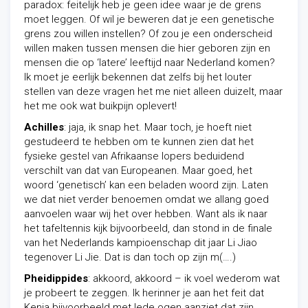
paradox: feitelijk heb je geen idee waar je de grens
moet leggen. Of wil je beweren dat je een genetische
grens zou willen instellen? Of zou je een onderscheid
willen maken tussen mensen die hier geboren zijn en
mensen die op ‘latere’ leeftijd naar Nederland komen?
Ik moet je eerlijk bekennen dat zelfs bij het louter
stellen van deze vragen het me niet alleen duizelt, maar
het me ook wat buikpijn oplevert!
Achilles
: jaja, ik snap het. Maar toch, je hoeft niet
gestudeerd te hebben om te kunnen zien dat het
fysieke gestel van Afrikaanse lopers beduidend
verschilt van dat van Europeanen. Maar goed, het
woord ‘genetisch’ kan een beladen woord zijn. Laten
we dat niet verder benoemen omdat we allang goed
aanvoelen waar wij het over hebben. Want als ik naar
het tafeltennis kijk bijvoorbeeld, dan stond in de finale
van het Nederlands kampioenschap dit jaar Li Jiao
tegenover Li Jie. Dat is dan toch op zijn m(….)
Pheidippides
: akkoord, akkoord – ik voel wederom wat
je probeert te zeggen. Ik herinner je aan het feit dat
Kenia bijvoorbeeld met lede ogen aanziet dat zijn