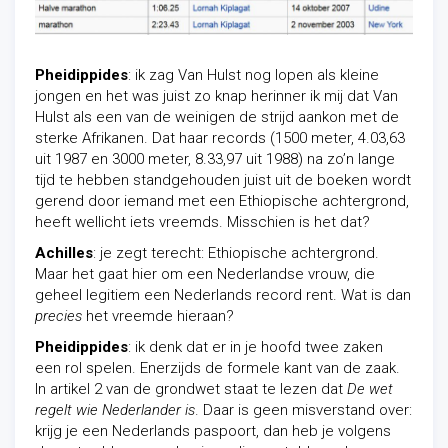
Pheidippides
: ik zag Van Hulst nog lopen als kleine
jongen en het was juist zo knap herinner ik mij dat Van
Hulst als een van de weinigen de strijd aankon met de
sterke Afrikanen. Dat haar records (1500 meter, 4.03,63
uit 1987 en 3000 meter, 8.33,97 uit 1988) na zo’n lange
tijd te hebben standgehouden juist uit de boeken wordt
gerend door iemand met een Ethiopische achtergrond,
heeft wellicht iets vreemds. Misschien is het dat?
Achilles
: je zegt terecht: Ethiopische achtergrond.
Maar het gaat hier om een Nederlandse vrouw, die
geheel legitiem een Nederlands record rent. Wat is dan
precies
het vreemde hieraan?
Pheidippides
: ik denk dat er in je hoofd twee zaken
een rol spelen. Enerzijds de formele kant van de zaak.
In artikel 2 van de grondwet staat te lezen dat
De wet
regelt wie Nederlander is
. Daar is geen misverstand over:
krijg je een Nederlands paspoort, dan heb je volgens