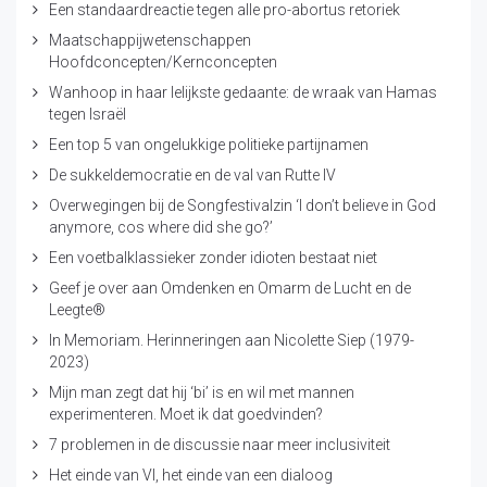
Een standaardreactie tegen alle pro-abortus retoriek
Maatschappijwetenschappen
Hoofdconcepten/Kernconcepten
Wanhoop in haar lelijkste gedaante: de wraak van Hamas
tegen Israël
Een top 5 van ongelukkige politieke partijnamen
De sukkeldemocratie en de val van Rutte IV
Overwegingen bij de Songfestivalzin ‘I don’t believe in God
anymore, cos where did she go?’
Een voetbalklassieker zonder idioten bestaat niet
Geef je over aan Omdenken en Omarm de Lucht en de
Leegte®
In Memoriam. Herinneringen aan Nicolette Siep (1979-
2023)
Mijn man zegt dat hij ‘bi’ is en wil met mannen
experimenteren. Moet ik dat goedvinden?
7 problemen in de discussie naar meer inclusiviteit
Het einde van VI, het einde van een dialoog