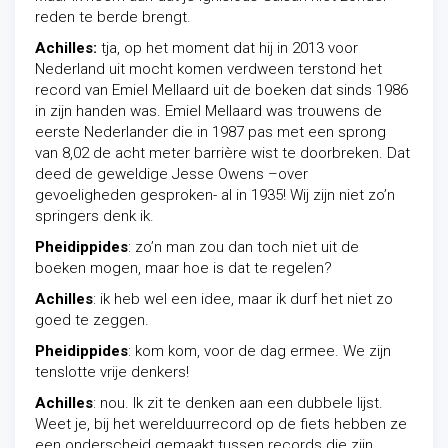
reden te berde brengt.
Achilles:
tja, op het moment dat hij in 2013 voor
Nederland uit mocht komen verdween terstond het
record van Emiel Mellaard uit de boeken dat sinds 1986
in zijn handen was. Emiel Mellaard was trouwens de
eerste Nederlander die in 1987 pas met een sprong
van 8,02 de acht meter barrière wist te doorbreken. Dat
deed de geweldige Jesse Owens –over
gevoeligheden gesproken- al in 1935! Wij zijn niet zo’n
springers denk ik.
Pheidippides
: zo’n man zou dan toch niet uit de
boeken mogen, maar hoe is dat te regelen?
Achilles
: ik heb wel een idee, maar ik durf het niet zo
goed te zeggen.
Pheidippides
: kom kom, voor de dag ermee. We zijn
tenslotte vrije denkers!
Achilles
: nou. Ik zit te denken aan een dubbele lijst.
Weet je, bij het werelduurrecord op de fiets hebben ze
een onderscheid gemaakt tussen records die zijn