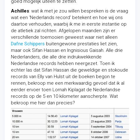
goed mogelijk uiteen te zetten.
Achilles
: wat ik met je zou willen bespreken is de vraag
wat een ‘Nederlands record’ betekent en hoe wij ons
daartoe verhouden, waarbij ik me in eerste instantie op
de atletiek zal richten. Afgelopen maanden zijn er
verschillende toernooien geweest waar niet alleen
Dafne Schippers
buitengewone prestaties liet zien,
maar ook Sifan Hassan en Ingnisious Gaisah. Alle drie
Nederlanders, die alle drie indrukwekkende
Nederlandse records hebben neergezet. Toen ik
echter las dat Sifan Hassan die geweldige en stokoude
records van Elly van Hulst uit de boeken begon te
rennen, bekroop me een merkwaardig gevoel dat ik al
eerder ervoer toen Lornah Kiplagat de Nederlandse
records op de 5 en 10 kilometer aanscherpte. Wat
bekroop me hier dan precies?