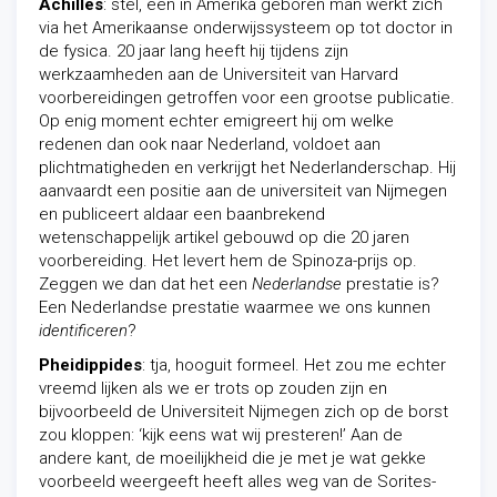
Achilles
: stel, een in Amerika geboren man werkt zich
via het Amerikaanse onderwijssysteem op tot doctor in
de fysica. 20 jaar lang heeft hij tijdens zijn
werkzaamheden aan de Universiteit van Harvard
voorbereidingen getroffen voor een grootse publicatie.
Op enig moment echter emigreert hij om welke
redenen dan ook naar Nederland, voldoet aan
plichtmatigheden en verkrijgt het Nederlanderschap. Hij
aanvaardt een positie aan de universiteit van Nijmegen
en publiceert aldaar een baanbrekend
wetenschappelijk artikel gebouwd op die 20 jaren
voorbereiding. Het levert hem de Spinoza-prijs op.
Zeggen we dan dat het een
Nederlandse
prestatie is?
Een Nederlandse prestatie waarmee we ons kunnen
identificeren
?
Pheidippides
: tja, hooguit formeel. Het zou me echter
vreemd lijken als we er trots op zouden zijn en
bijvoorbeeld de Universiteit Nijmegen zich op de borst
zou kloppen: ‘kijk eens wat wij presteren!’ Aan de
andere kant, de moeilijkheid die je met je wat gekke
voorbeeld weergeeft heeft alles weg van de Sorites-