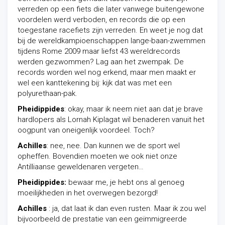
verreden op een fiets die later vanwege buitengewone
voordelen werd verboden, en records die op een
toegestane racefiets zijn verreden. En weet je nog dat
bij de wereldkampioenschappen lange-baan-zwemmen
tijdens Rome 2009 maar liefst 43 wereldrecords
werden gezwommen? Lag aan het zwempak. De
records worden wel nog erkend, maar men maakt er
wel een kanttekening bij: kijk dat was met een
polyurethaan-pak.
Pheidippides
: okay, maar ik neem niet aan dat je brave
hardlopers als Lornah Kiplagat wil benaderen vanuit het
oogpunt van oneigenlijk voordeel. Toch?
Achilles
: nee, nee. Dan kunnen we de sport wel
opheffen. Bovendien moeten we ook niet onze
Antilliaanse geweldenaren vergeten…
Pheidippides:
bewaar me, je hebt ons al genoeg
moeilijkheden in het overwegen bezorgd!
Achilles
: ja, dat laat ik dan even rusten. Maar ik zou wel
bijvoorbeeld de prestatie van een geïmmigreerde