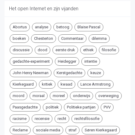
Het open Internet en zijn vijanden
Abortus
analyse
betoog
Blaise Pascal
boeken
Chesterton
Commentaar
dilemma
discussie
dood
eerste druk
ethiek
filosofie
gedachte-experiment
Heidegger
intentie
John Henry Newman
Kerstgedachte
keuze
Kierkegaard
kritiek
kwaad
Lance Armstrong
moord
moraal
moreel
onderwijs
overweging
Paasgedachte
politiek
Politieke partijen
PVV
racisme
recensie
recht
rechtsfilosofie
Reclame
sociale media
straf
Søren Kierkegaard