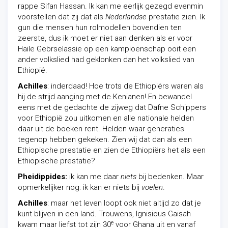
rappe Sifan Hassan. Ik kan me eerlijk gezegd evenmin
voorstellen dat zij dat als
Nederlandse
prestatie zien. Ik
gun die mensen hun rolmodellen bovendien ten
zeerste, dus ik moet er niet aan denken als er voor
Haile Gebrselassie op een kampioenschap ooit een
ander volkslied had geklonken dan het volkslied van
Ethiopië.
Achilles
: inderdaad! Hoe trots de Ethiopiërs waren als
hij de strijd aanging met de Kenianen! En bewandel
eens met de gedachte de zijweg dat Dafne Schippers
voor Ethiopië zou uitkomen en alle nationale helden
daar uit de boeken rent. Helden waar generaties
tegenop hebben gekeken. Zien wij dat dan als een
Ethiopische prestatie en zien de Ethiopiërs het als een
Ethiopische prestatie?
Pheidippides:
ik kan me daar
niets
bij bedenken. Maar
opmerkelijker nog: ik kan er niets bij
voelen
.
Achilles
: maar het leven loopt ook niet altijd zo dat je
kunt blijven in een land. Trouwens, Ignisious Gaisah
e
kwam maar liefst tot zijn 30
voor Ghana uit en vanaf