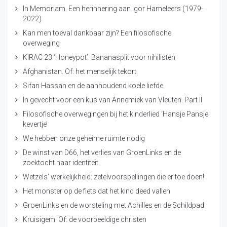
In Memoriam. Een herinnering aan Igor Hameleers (1979-
2022)
Kan men toeval dankbaar zijn? Een filosofische
overweging
KIRAC 23 ‘Honeypot’: Bananasplit voor nihilisten
Afghanistan. Of: het menselijk tekort.
Sifan Hassan en de aanhoudend koele liefde
In gevecht voor een kus van Annemiek van Vleuten. Part II
Filosofische overwegingen bij het kinderlied ‘Hansje Pansje
kevertje’
We hebben onze geheime ruimte nodig
De winst van D66, het verlies van GroenLinks en de
zoektocht naar identiteit
Wetzels’ werkelijkheid: zetelvoorspellingen die er toe doen!
Het monster op de fiets dat het kind deed vallen
GroenLinks en de worsteling met Achilles en de Schildpad
Kruisigem. Of: de voorbeeldige christen