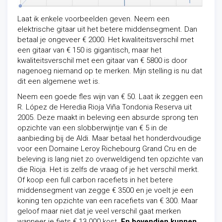
Laat ik enkele voorbeelden geven. Neem een
elektrische gitaar uit het betere middensegment. Dan
betaal je ongeveer € 2000. Het kwaliteitsverschil met
een gitaar van € 150 is gigantisch, maar het
kwaliteitsverschil met een gitaar van € 5800 is door
nagenoeg niemand op te merken. Mijn stelling is nu dat
dit een algemene wet is.
Neem een goede fles wijn van € 50. Laat ik zeggen een
R. López de Heredia Rioja Viña Tondonia Reserva uit
2005. Deze maakt in beleving een absurde sprong ten
opzichte van een slobberwijntje van € 5 in de
aanbieding bij de Aldi. Maar betaal het honderdvoudige
voor een Domaine Leroy Richebourg Grand Cru en de
beleving is lang niet zo overweldigend ten opzichte van
die Rioja. Het is zelfs de vraag of je het verschil merkt.
Of koop een full carbon racefiets in het betere
middensegment van zegge € 3500 en je voelt je een
koning ten opzichte van een racefiets van € 300. Maar
geloof maar niet dat je veel verschil gaat merken
wanneer je fiets € 13.000 kost.
En bovendien kunnen