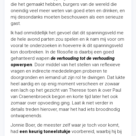
die het gemaakt hebben, burgers van de wereld die
oneindig veel meer weten van goed eten en drinken, en
mij desondanks moeten beschouwen als een serieuze
gast.
Ik had onmiddellijk het gevoel dat dit spanningsveld me
de hele avond parten zou spelen en ik nam mij voor om
vooral te onderzoeken in hoeverre ik dit spanningsveld
kon doorbreken. In de filosofie is daarbij een goed
gehanteerd wapen
de verhouding tot de verhouding
opwerpen
. Door middel van het stellen van reflexieve
vragen en indirecte mededelingen proberen te
doorgronden en iemand uit zijn rol te dwingen. Dat lukte
heel aardig en op enig moment verscheen er zowaar
een lach op het gezicht van Therese toen ik over Paul
van Craenenbroeck begon en korte tijd later het ook
zomaar over opvoeding ging. Laat ik niet verder in
details treden hierover, maar het had iets broodnodig
ontwapenends.
Jonnie Boer, de meester zelf waar je toch voor komt,
had
een keurig toneelstukje
voorbereid, waarbij hij bij