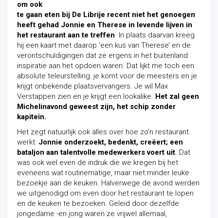
om ook
te gaan eten bij De Librije recent niet het genoegen
heeft gehad Jonnie en Therese in levende lijven in
het restaurant aan te treffen
. In plaats daarvan kreeg
hij een kaart met daarop ‘een kus van Therese’ en de
verontschuldigingen dat ze ergens in het buitenland
inspiratie aan het opdoen waren. Dat lijkt me toch een
absolute teleurstelling: je komt voor de meesters en je
krijgt onbekende plaatsvervangers. Je wil Max
Verstappen zien en je krijgt een lookalike.
Het zal geen
Michelinavond geweest zijn, het schip zonder
kapitein.
Het zegt natuurlijk ook alles over hoe zo’n restaurant
werkt:
Jonnie onderzoekt, bedenkt, creëert; een
bataljon aan talentvolle medewerkers voert uit
. Dat
was ook wel even de indruk die we kregen bij het
eveneens wat routinematige, maar niet minder leuke
bezoekje aan de keuken. Halverwege de avond werden
we uitgenodigd om even door het restaurant te lopen
en de keuken te bezoeken. Geleid door dezelfde
jongedame -en jong waren ze vrijwel allemaal,