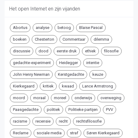
Het open Internet en zijn vijanden
Abortus
analyse
betoog
Blaise Pascal
boeken
Chesterton
Commentaar
dilemma
discussie
dood
eerste druk
ethiek
filosofie
gedachte-experiment
Heidegger
intentie
John Henry Newman
Kerstgedachte
keuze
Kierkegaard
kritiek
kwaad
Lance Armstrong
moord
moraal
moreel
onderwijs
overweging
Paasgedachte
politiek
Politieke partijen
PVV
racisme
recensie
recht
rechtsfilosofie
Reclame
sociale media
straf
Søren Kierkegaard