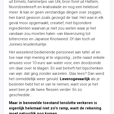
uit Ermelo, hammetjes van Urk, bron forel uit Hattem,
Noordzeekreeft en krabsalade en nog een heleboel
meer. Ik kan er geen verstandige dingen over zeggen,
hier barst gewoon zoals gezegd de taal. Het was in elk
geval mooi opgemaakt, creatief, met bijzondere
ingrediënten waarvan je niet zou weten waar je het
vandaan zou moeten halen -van klaverzuring tot
bittercress en Japanse Knotweed. Of dan toch uit
Jonnies kruidentuintje.
Het wisselend bedienende personeel aan tafel
-af en
toe naar mijn mening al te vrijpostig-,
zette naast enkele
amuses voor 10 euro aan water voor, een doodzonde
om daar over te klagen. En wat betreft het bijschenken
van wijn: dat ging zonder aarzelen. Glas lees? Dan werd
het onmiddellijk weer gevuld.
Levensgevaarlijk
als je
besloten hebt het er van te nemen, want voor je het
weet ben je dik twee flessen verder. En zo
geschiedde…
Maar in benevelde toestand tenslotte verkeren is
eigenlijk helemaal niet zo’n ramp, want de rekening
moet natuurlijk nog komen
.