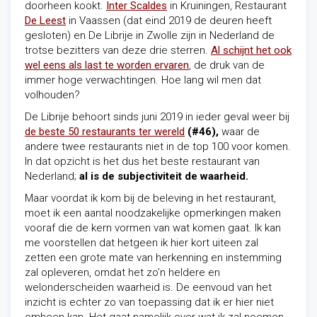
doorheen kookt.
Inter Scaldes
in Kruiningen, Restaurant
De Leest
in Vaassen (dat eind 2019 de deuren heeft
gesloten) en De Librije in Zwolle zijn in Nederland de
trotse bezitters van deze drie sterren.
Al schijnt het ook
wel eens als last te worden ervaren
, de druk van de
immer hoge verwachtingen. Hoe lang wil men dat
volhouden?
De Librije behoort sinds juni 2019 in ieder geval weer bij
de beste 50 restaurants ter wereld
(#46),
waar de
andere twee restaurants niet in de top 100 voor komen.
In dat opzicht is het dus het beste restaurant van
Nederland;
al is de subjectiviteit de waarheid.
Maar voordat ik kom bij de beleving in het restaurant,
moet ik een aantal noodzakelijke opmerkingen maken
vooraf die de kern vormen van wat komen gaat. Ik kan
me voorstellen dat hetgeen ik hier kort uiteen zal
zetten een grote mate van herkenning en instemming
zal opleveren, omdat het zo’n heldere en
welonderscheiden waarheid is. De eenvoud van het
inzicht is echter zo van toepassing dat ik er hier niet