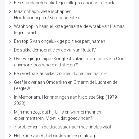
Een standaardreactie tegen alle pro-abortus retoriek
Maatschappijwetenschappen
Hoofdconcepten/Kernconcepten
Wanhoop in haar lelijkste gedaante: de wraak van Hamas
tegen Israël
Een top 5 van ongelukkige politieke partijnamen
De sukkeldemocratie en de val van Rutte IV
Overwegingen bij de Songfestivalzin ‘I don’t believe in God
anymore, cos where did she go?’
Een voetbalklassieker zonder idioten bestaat niet
Geef je over aan Omdenken en Omarm de Lucht en de
Leegte®
In Memoriam. Herinneringen aan Nicolette Siep (1979-
2023)
Mijn man zegt dat hij ‘bi’ is en wil met mannen
experimenteren. Moet ik dat goedvinden?
7 problemen in de discussie naar meer inclusiviteit
Het einde van VI, het einde van een dialoog