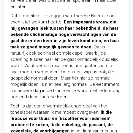
serveerde en was ontspannen spontaan in haar doen
en laten.
Dat is moeilijker te zeggen van Therese Boer die ons
even later welkom heette.
Een imposante vrouw die
mij gevangen leek tussen haar bekendheid, de haar
bekende clichématige hoge verwachtingen van de
gast die er één keer in zijn leven komt eten, en haar
taak zo goed mogelijk gewoon te doen
. Dat is
natuurlijk ook een heel complex spel, waarbij de
spanning tussen haar en de gast onmiddellijk duidelijk
wordt. Want bedenk maar eens hoe gasten zich tot
haar moeten verhouden. De gasten, wij dus ook, die
gespeeld normaal doen. Maar het hier zo normaal
mogelijk doen, is niet heel erg normaal. Je eet immers
niet iedere dag in de Librije en je wordt niet iedere dag
bediend door Therese Boer.
Toch is dat een onvermijdelijk onderdeel van het
toneelspel waaraan ik me moest overgeven.
Ik die
‘Bocuse voor thuis’ en ‘Escoffier voor iedereen’
probeert te koken, ik de enkeling, de passant, de
zoveelste, de voorbijganger
; in het licht van mensen