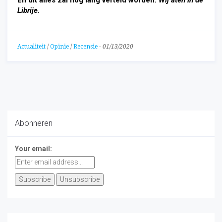
En dit alles zal nog lang verteld worden.
Wij aten in de
Librije.
Actualiteit
/
Opinie
/
Recensie
-
01/13/2020
Abonneren
Your email: