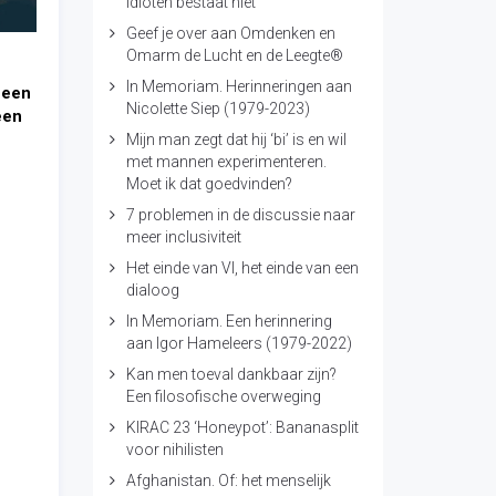
idioten bestaat niet
Geef je over aan Omdenken en
Omarm de Lucht en de Leegte®
In Memoriam. Herinneringen aan
 een
Nicolette Siep (1979-2023)
een
Mijn man zegt dat hij ‘bi’ is en wil
met mannen experimenteren.
Moet ik dat goedvinden?
7 problemen in de discussie naar
meer inclusiviteit
Het einde van VI, het einde van een
dialoog
In Memoriam. Een herinnering
aan Igor Hameleers (1979-2022)
Kan men toeval dankbaar zijn?
Een filosofische overweging
KIRAC 23 ‘Honeypot’: Bananasplit
voor nihilisten
Afghanistan. Of: het menselijk