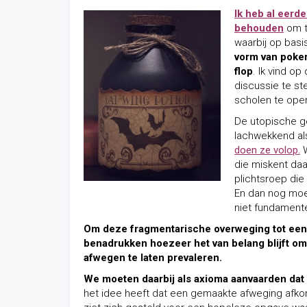
Ik heb al eerd
behouden
om t
waarbij op bas
vorm van poker
flop
. Ik vind o
discussie te s
scholen te ope
De utopische ge
lachwekkend als
doen ze volop.
W
die miskent daar
plichtsroep die
En dan nog moe
niet fundament
Om deze fragmentarische overweging tot een 
benadrukken hoezeer het van belang blijft om
afwegen te laten prevaleren.
We moeten daarbij als axioma aanvaarden dat 
het idee heeft dat een gemaakte afweging afko