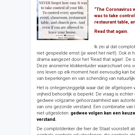
“The Coronavirus w
was to take control
restaurant table, 
Read that again.
Ik zei al dat complo
niet gespeelde ernst (je weet het niet!). Ook in
drama aangezet door het ‘Read that again’. De s
Deze anonieme klokkenluider waarschuwt ons vo
ons leven op elk moment heel eenvoudig kan bepe
van beperkingen en van schending van natuurlijk
Het is ontegenzeggelijk waar dat de afgelopen
vrijheid behoorlijk is beperkt. De vraag is echte
gedwee volgzame gehoorzaamheid aan autoritei
van ons gezonde verstand. Een combinatie van b
niet uitgesloten:
gedwee volgen kan een keuze
verstand.
De complotdenker die hier de Staat voorstelt a