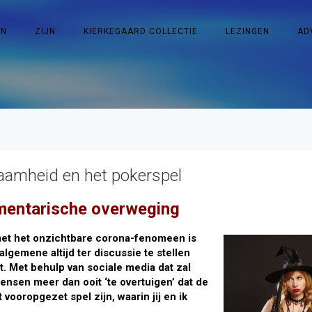
EN
ZIJN
KIERKEGAARD COLLECTIE
LEZINGEN
AD
zaamheid en het pokerspel
mentarische overweging
met het onzichtbare corona-fenomeen is
gemene altijd ter discussie te stellen
t. Met behulp van sociale media dat zal
ensen meer dan ooit ‘te overtuigen’ dat de
ooropgezet spel zijn, waarin jij en ik