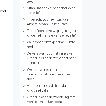
tekort.
Sifan Hassan en de aanhoudend
voor
koele liefde
In gevecht voor een kus van
Annemiek van Vleuten. Part II
Filosofische overwegingen bij het
kinderlied ‘Hansje Pansje kevertje’
We hebben onze geheime ruimte
nodig
De winst van D66, het verlies van
GroenLinks en de zoektocht naar
identiteit
Wetzels’ werkelijkheid:
zetelvoorspellingen die er toe
doen!
n.
Het monster op de fiets dat het
kind deed vallen
GroenLinks en de worsteling met
Achilles en de Schildpad