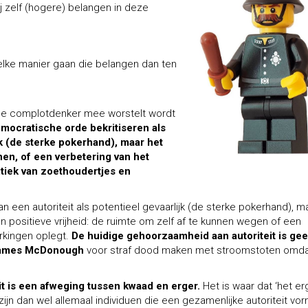
ij zelf (hogere) belangen in deze
 welke manier gaan die belangen dan ten
de complotdenker mee worstelt wordt
emocratische orde bekritiseren als
 (de sterke pokerhand), maar het
nen, of een verbetering van het
itiek van zoethoudertjes en
 een autoriteit als potentieel gevaarlijk (de sterke pokerhand), m
n positieve vrijheid: de ruimte om zelf af te kunnen wegen of een
rkingen oplegt.
De huidige gehoorzaamheid aan autoriteit is ge
 James McDonough
voor straf dood maken met stroomstoten omdat
t is een afweging tussen kwaad en erger.
Het is waar dat ‘het er
zijn dan wel allemaal individuen die een gezamenlijke autoriteit vo