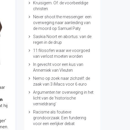
Kruisigem. Of: de voorbeeldige
christen
Never shoot the messenger: een
overweging naar aanleiding van
de moord op Samuel Paty
Saskia Noort en abortus: van de
regen in de drup
11 filosofen waar we voorgoed
van verlost moeten worden
In gevecht voor een kus van
Annemiek van Vleuten
Nemo op zoek naar zichzelf: de
zaak van 3 iMacs voor 6 euro
aar
Argumenten ter overweging in het
licht van de ‘historische
en
vernieldrang’
 hij
Racisme als foutieve
grondoorzaak: Een fundering
ger’
voor een eerlijker debat
rmen.