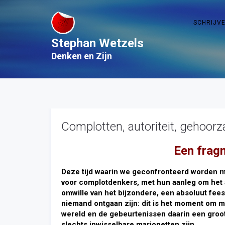
SCHRIJV
Stephan Wetzels
Denken en Zijn
Complotten, autoriteit, gehoor
Een frag
Deze tijd waarin we geconfronteerd worden 
voor complotdenkers, met hun aanleg om het al
omwille van het bijzondere, een absoluut fees
niemand ontgaan zijn: dit is het moment om m
wereld en de gebeurtenissen daarin een groot v
slechts inwisselbare marionetten zijn.