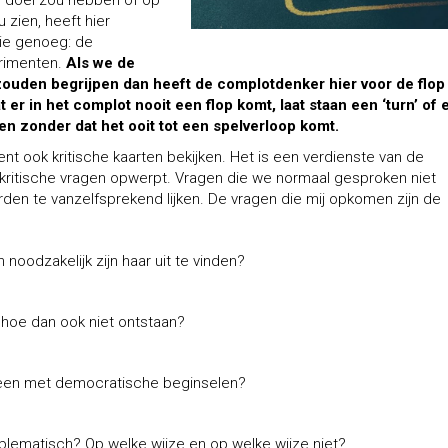
ls doel zou hebben of op
 zien, heeft hier
tie genoeg: de
erimenten.
Als we de
 zouden begrijpen dan heeft de complotdenker hier voor de flop
t er in het complot nooit een flop komt, laat staan een ‘turn’ of 
len zonder dat het ooit tot een spelverloop komt.
ent ook kritische kaarten bekijken. Het is een verdienste van de
 kritische vragen opwerpt. Vragen die we normaal gesproken niet
en te vanzelfsprekend lijken. De vragen die mij opkomen zijn de
 noodzakelijk zijn haar uit te vinden?
hoe dan ook niet ontstaan?
jd een met democratische beginselen?
blematisch? Op welke wijze en op welke wijze niet?