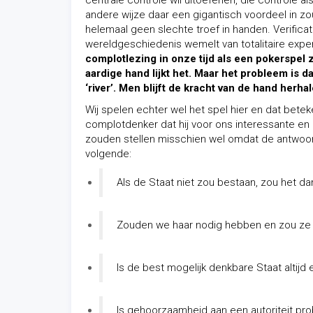
centrale controle wil uitoefenen, die controle a
andere wijze daar een gigantisch voordeel in zou
helemaal geen slechte troef in handen. Verifica
wereldgeschiedenis wemelt van totalitaire exp
complotlezing in onze tijd als een pokerspel
aardige hand lijkt het. Maar het probleem is da
‘river’. Men blijft de kracht van de hand herha
Wij spelen echter wel het spel hier en dat betek
complotdenker dat hij voor ons interessante en
zouden stellen misschien wel omdat de antwoord
volgende:
Als de Staat niet zou bestaan, zou het dan
Zouden we haar nodig hebben en zou ze 
Is de best mogelijk denkbare Staat alti
Is gehoorzaamheid aan een autoriteit pro