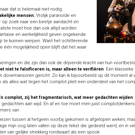
ar dat is helemaal niet nodig.
akelijke mensen.
Vrolijk paranoïde en
der op zoek naar een beetje aandacht en
laatste moet hoe dan ook altijd worden
, fantasie en werkelijkheid geven ongekende
p te kunnen werpen. Want het schitterende
te één mogelijkheid open blijft dat het waar
eringen en die zijn dan ook de drijvende kracht van hun voortbest
 niet te falsificeren is, maar alleen te verifiëren
. Een klassieke
aan dovemansoren gericht. Zo kan ik bijvoorbeeld op dit moment al
 als alles wat tegen het complot pleit een onderdeel van het com
o’n complot, zij het fragmentarisch, wat meer gedachten wijden
.
t gedachten aan wijd. En af en toe moet men juist complotdenkers
mmers van.
 kiezen tussen al hetgeen voorbij gekomen is afgelopen weken, maa
age mijn oog laten vallen op deze tekst die gedeeld werd, en in ve
ten van gelijke strekking rondwaart als een spook: