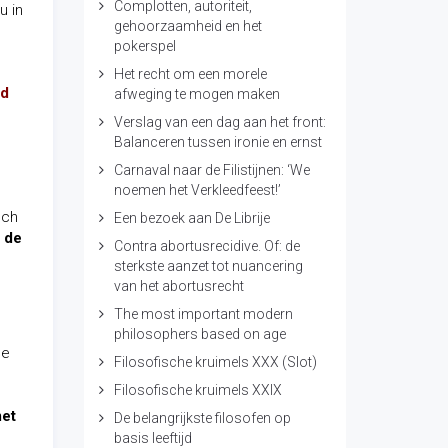
Complotten, autoriteit,
u in
gehoorzaamheid en het
pokerspel
Het recht om een morele
nd
afweging te mogen maken
Verslag van een dag aan het front:
Balanceren tussen ironie en ernst
Carnaval naar de Filistijnen: ‘We
noemen het Verkleedfeest!’
sch
Een bezoek aan De Librije
m de
Contra abortusrecidive. Of: de
sterkste aanzet tot nuancering
van het abortusrecht
e
The most important modern
philosophers based on age
he
Filosofische kruimels XXX (Slot)
Filosofische kruimels XXIX
met
De belangrijkste filosofen op
basis leeftijd