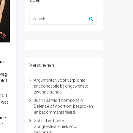
Zoek!
aan.
Verschenen
 weg
plot
Argumenten voor verplichte
anticonceptie bij ongewenste
zwangerschap
 Dat
Judith Jarvis Thomsons A
 wat
Defense of Abortion: besproken
en becommentarieerd
r ik
Schuld en boete.
le
Songfestivalethiek voor
beginners