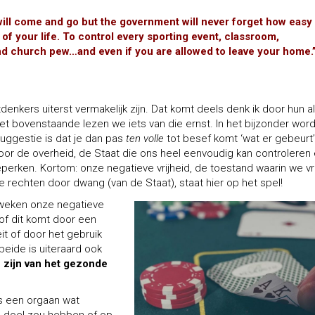
ill come and go but the government will never forget how easy 
 of your life. To control every sporting event, classroom,
and church pew…and even if you are allowed to leave your home.
tdenkers uiterst vermakelijk zijn. Dat komt deels denk ik door hun a
 het bovenstaande lezen we iets van die ernst. In het bijzonder word
uggestie is dat je dan pas
ten volle
tot besef komt ‘wat er gebeurt’
or de overheid, de Staat die ons heel eenvoudig kan controleren
rken. Kortom: onze negatieve vrijheid, de toestand waarin we vrij
e rechten door dwang (van de Staat), staat hier op het spel!
 weken onze negatieve
r of dit komt door een
t of door het gebruik
eide is uiteraard ook
 zijn van het gezonde
ls een orgaan wat