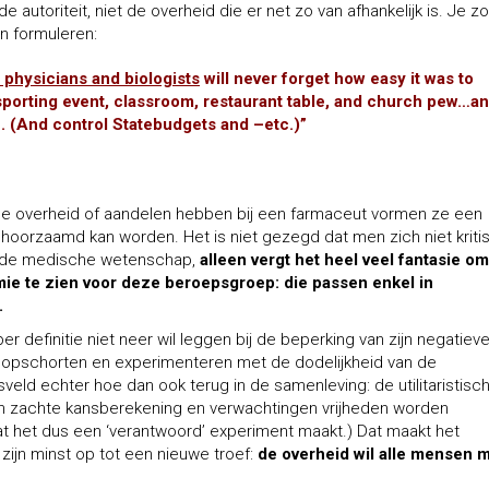
 autoriteit, niet de overheid die er net zo van afhankelijk is. Je zo
en formuleren:
 physicians and biologists
will never forget how easy it was to
y sporting event, classroom, restaurant table, and church pew…a
e. (And control Statebudgets and –etc.)”
de overheid of aandelen hebben bij een farmaceut vormen ze een
ehoorzaamd kan worden. Het is niet gezegd dat men zich niet kriti
n de medische wetenschap,
alleen vergt het heel veel fantasie o
mie te zien voor deze beroepsgroep: die passen enkel in
.
r definitie niet neer wil leggen bij de beperking van zijn negatiev
id opschorten en experimenteren met de dodelijkheid van de
eld echter hoe dan ook terug in de samenleving: de utilitaristisc
n zachte kansberekening en verwachtingen vrijheden worden
t het dus een ‘verantwoord’ experiment maakt.) Dat maakt het
zijn minst op tot een nieuwe troef:
de overheid wil alle mensen 