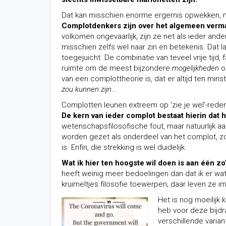
Dat kan misschien enorme ergernis opwekken, ma
Complotdenkers zijn over het algemeen verm
volkomen ongevaarlijk, zijn ze net als ieder an
misschien zelfs wel naar zin en betekenis. Dat 
toegejuicht. De combinatie van teveel vrije tijd
ruimte om de meest bijzondere
mogelijkheden
o
van een complottheorie is, dat er altijd ten mins
zou kunnen zijn
…
Complotten leunen extreem op ‘zie je wel’-reden
De kern van ieder complot bestaat hierin dat het
wetenschapsfilosofische fout, maar natuurlijk 
worden gezet als onderdeel van het complot, zo
is. Enfin, die strekking is wel duidelijk.
Wat ik hier ten hoogste wil doen is aan één z
heeft weinig meer bedoelingen dan dat ik er wa
kruimeltjes filosofie toewerpen; daar leven ze i
Het is nog moeilijk
heb voor deze bijdr
verschillende varian