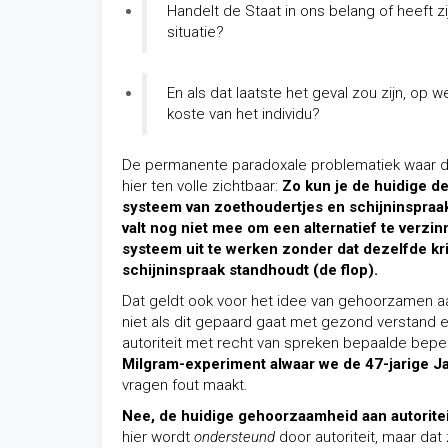
Handelt de Staat in ons belang of heeft z
situatie?
En als dat laatste het geval zou zijn, op
koste van het individu?
De permanente paradoxale problematiek waar 
hier ten volle zichtbaar:
Zo kun je de huidige d
systeem van zoethoudertjes en schijninspraak
valt nog niet mee om een alternatief te verzin
systeem uit te werken zonder dat dezelfde kr
schijninspraak standhoudt (de flop).
Dat geldt ook voor het idee van gehoorzamen aan
niet als dit gepaard gaat met gezond verstand e
autoriteit met recht van spreken bepaalde bepe
Milgram-experiment alwaar we de 47-jarige
vragen fout maakt.
Nee, de huidige gehoorzaamheid aan autoritei
hier wordt
ondersteund
door autoriteit, maar dat 