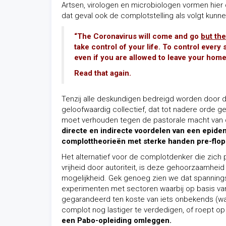
Artsen, virologen en microbiologen vormen hier de
dat geval ook de complotstelling als volgt kunn
“The Coronavirus will come and go
but the
take control of your life. To control ever
even if you are allowed to leave your hom
Read that again.
Tenzij alle deskundigen bedreigd worden door 
geloofwaardig collectief, dat tot nadere orde g
moet verhouden tegen de pastorale macht va
directe en indirecte voordelen van een epide
complottheorieën met sterke handen pre-flop
Het alternatief voor de complotdenker die zich pe
vrijheid door autoriteit, is deze gehoorzaamhe
mogelijkheid. Gek genoeg zien we dat spanningsv
experimenten met sectoren waarbij op basis va
gegarandeerd ten koste van iets onbekends (wa
complot nog lastiger te verdedigen, of roept op 
een Pabo-opleiding omleggen.