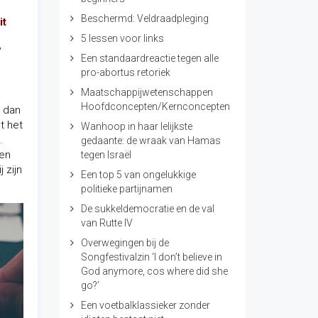
Beschermd: Veldraadpleging
it
5 lessen voor links
”
Een standaardreactie tegen alle
pro-abortus retoriek
Maatschappijwetenschappen
Hoofdconcepten/Kernconcepten
l dan
t het
Wanhoop in haar lelijkste
.
gedaante: de wraak van Hamas
 en
tegen Israël
 zijn
Een top 5 van ongelukkige
politieke partijnamen
De sukkeldemocratie en de val
van Rutte IV
Overwegingen bij de
Songfestivalzin ‘I don’t believe in
God anymore, cos where did she
go?’
Een voetbalklassieker zonder