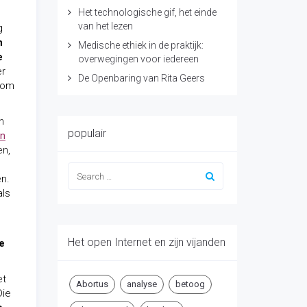
Het technologische gif, het einde
van het lezen
g
n
Medische ethiek in de praktijk:
e
overwegingen voor iedereen
er
De Openbaring van Rita Geers
 om
n
populair
en
en,
en.
als
Het open Internet en zijn vijanden
e
et
Abortus
analyse
betoog
Die