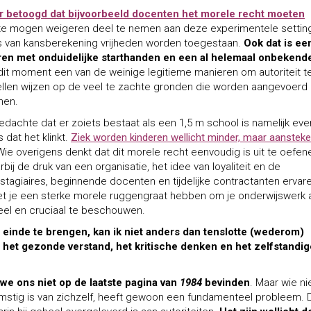
er betoogd dat bijvoorbeeld docenten het morele recht moeten
e mogen weigeren deel te nemen aan deze experimentele settin
is van kansberekening vrijheden worden toegestaan.
Ook dat is ee
en met onduidelijke starthanden en een al helemaal onbekend
p dit moment een van de weinige legitieme manieren om autoriteit t
tellen wijzen op de veel te zachte gronden die worden aangevoerd
nen.
dachte dat er zoiets bestaat als een 1,5 m school is namelijk eve
 dat het klinkt.
Ziek worden kinderen wellicht minder, maar aanstek
ie overigens denkt dat dit morele recht eenvoudig is uit te oefen
bij de druk van een organisatie, het idee van loyaliteit en de
 stagiaires, beginnende docenten en tijdelijke contractanten ervar
t je een sterke morele ruggengraat hebben om je onderwijswerk 
eel en cruciaal te beschouwen.
einde te brengen, kan ik niet anders dan tenslotte (wederom)
 het gezonde verstand, het kritische denken en het zelfstandig
we ons niet op de laatste pagina van
1984
bevinden
. Maar wie ni
mstig is van zichzelf, heeft gewoon een fundamenteel probleem. 