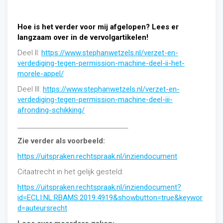
Hoe is het verder voor mij afgelopen? Lees er
langzaam over in de vervolgartikelen!
Deel II:
https://www.stephanwetzels.nl/verzet-en-
verdediging-tegen-permission-machine-deel-ii-het-
morele-appel/
Deel III:
https://www.stephanwetzels.nl/verzet-en-
verdediging-tegen-permission-machine-deel-iii-
afronding-schikking/
_____________________________________
Zie verder als voorbeeld:
https://uitspraken.rechtspraak.nl/inziendocument
Citaatrecht in het gelijk gesteld:
https://uitspraken.rechtspraak.nl/inziendocument?
id=ECLI:NL:RBAMS:2019:4919&showbutton=true&keywor
d=auteursrecht