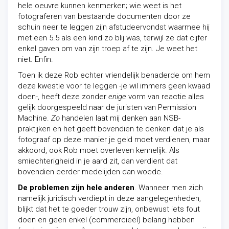
hele oeuvre kunnen kenmerken; wie weet is het
fotograferen van bestaande documenten door ze
schuin neer te leggen zijn afstudeervondst waarmee hij
met een 5.5 als een kind zo blij was, terwijl ze dat cijfer
enkel gaven om van zijn troep af te zijn. Je weet het
niet. Enfin.
Toen ik deze Rob echter vriendelijk benaderde om hem
deze kwestie voor te leggen -je wil immers geen kwaad
doen-, heeft deze zonder
enige
vorm van reactie alles
gelijk doorgespeeld naar de juristen van Permission
Machine.
Zo
handelen laat mij denken aan NSB-
praktijken en het geeft bovendien te denken dat je als
fotograaf op deze manier je geld moet verdienen, maar
akkoord, ook Rob moet overleven kennelijk. Als
smiechterigheid in je aard zit, dan verdient dat
bovendien eerder medelijden dan woede.
De problemen zijn hele anderen
. Wanneer men zich
namelijk juridisch verdiept in deze aangelegenheden,
blijkt dat het te goeder trouw zijn, onbewust iets fout
doen en geen enkel (commercieel) belang hebben