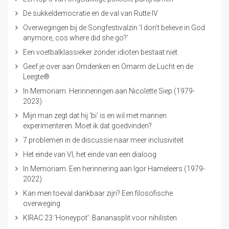
De sukkeldemocratie en de val van Rutte IV
Overwegingen bij de Songfestivalzin ‘I don’t believe in God
anymore, cos where did she go?’
Een voetbalklassieker zonder idioten bestaat niet
Geef je over aan Omdenken en Omarm de Lucht en de
Leegte®
In Memoriam. Herinneringen aan Nicolette Siep (1979-
2023)
Mijn man zegt dat hij ‘bi’ is en wil met mannen
experimenteren. Moet ik dat goedvinden?
7 problemen in de discussie naar meer inclusiviteit
Het einde van VI, het einde van een dialoog
In Memoriam. Een herinnering aan Igor Hameleers (1979-
2022)
Kan men toeval dankbaar zijn? Een filosofische
overweging
KIRAC 23 ‘Honeypot’: Bananasplit voor nihilisten