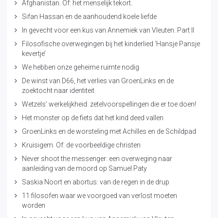
Afghanistan. Of: het menselijk tekort.
Sifan Hassan en de aanhoudend koele liefde
In gevecht voor een kus van Annemiek van Vleuten. Part II
Filosofische overwegingen bij het kinderlied ‘Hansje Pansje
kevertje’
We hebben onze geheime ruimte nodig
De winst van D66, het verlies van GroenLinks en de
zoektocht naar identiteit
Wetzels’ werkelijkheid: zetelvoorspellingen die er toe doen!
Het monster op de fiets dat het kind deed vallen
GroenLinks en de worsteling met Achilles en de Schildpad
Kruisigem. Of: de voorbeeldige christen
Never shoot the messenger: een overweging naar
aanleiding van de moord op Samuel Paty
Saskia Noort en abortus: van de regen in de drup
11 filosofen waar we voorgoed van verlost moeten
worden