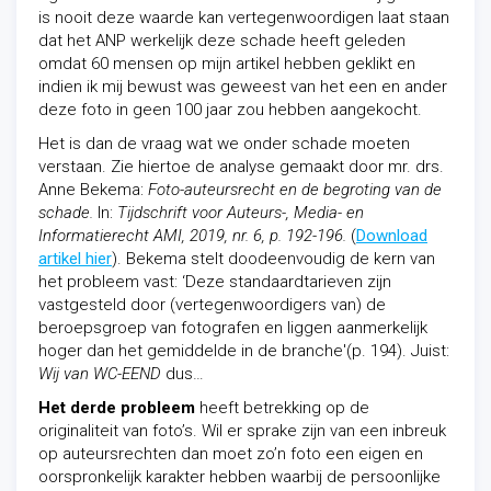
is nooit deze waarde kan vertegenwoordigen laat staan
dat het ANP werkelijk deze schade heeft geleden
omdat 60 mensen op mijn artikel hebben geklikt en
indien ik mij bewust was geweest van het een en ander
deze foto in geen 100 jaar zou hebben aangekocht.
Het is dan de vraag wat we onder schade moeten
verstaan. Zie hiertoe de analyse gemaakt door mr. drs.
Anne Bekema:
Foto-auteursrecht en de begroting van de
schade.
In:
Tijdschrift voor Auteurs-, Media- en
Informatierecht AMI, 2019, nr. 6, p. 192-196.
(
Download
artikel hier
). Bekema stelt doodeenvoudig de kern van
het probleem vast: ‘Deze standaardtarieven zijn
vastgesteld door (vertegenwoordigers van) de
beroepsgroep van fotografen en liggen aanmerkelijk
hoger dan het gemiddelde in de branche'(p. 194). Juist:
Wij van WC-EEND
dus…
Het derde probleem
heeft betrekking op de
originaliteit van foto’s. Wil er sprake zijn van een inbreuk
op auteursrechten dan moet zo’n foto een eigen en
oorspronkelijk karakter hebben waarbij de persoonlijke