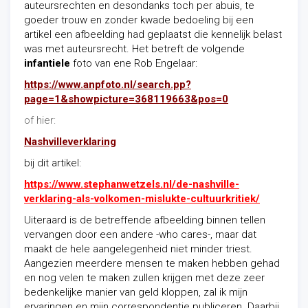
auteursrechten en desondanks toch per abuis, te
goeder trouw en zonder kwade bedoeling bij een
artikel een afbeelding had geplaatst die kennelijk belast
was met auteursrecht. Het betreft de volgende
infantiele
foto van ene Rob Engelaar:
https://www.anpfoto.nl/search.pp?
page=1&showpicture=368119663&pos=0
of hier:
Nashvilleverklaring
bij dit artikel:
https://www.stephanwetzels.nl/de-nashville-
verklaring-als-volkomen-mislukte-cultuurkritiek/
Uiteraard is de betreffende afbeelding binnen tellen
vervangen door een andere -who cares-, maar dat
maakt de hele aangelegenheid niet minder triest.
Aangezien meerdere mensen te maken hebben gehad
en nog velen te maken zullen krijgen met deze zeer
bedenkelijke manier van geld kloppen, zal ik mijn
ervaringen en mijn correspondentie publiceren. Daarbij