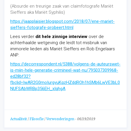
(Absurde en treurige zaak van claimfotografe Mariët
Sieffers aka Mariët S
yphilis
)
https://jaapplaisier.blogspot.com/2018/07/ene-mariet-
sieffers-fotografe-probeert.html
Lees verder
dit hele zinnige interview
over de
achterhaalde wetgeving die leidt tot misbruik van
immorele lieden als Mariët Sieffers en Rob Engelaars
ANP:
https://decorrespondent.nl/5388/volgens-de-auteurswet-
is-mijn-hele-generatie-crimineel-wat-nu/795037309968-
ed28bf32?
fbclid=IwAR2G0moIurgvuKqzHZddROh1hSMb6LwVE3bL0
NUFSAbWRBp356EH_xIqhgA
Actualiteit
/
Filosofie
/
Verwonderingen
-
06/19/2019