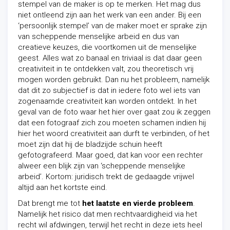
stempel van de maker is op te merken. Het mag dus
niet ontleend zijn aan het werk van een ander. Bij een
‘persoonlijk stempel’ van de maker moet er sprake zijn
van scheppende menselijke arbeid en dus van
creatieve keuzes, die voortkomen uit de menselijke
geest. Alles wat zo banaal en triviaal is dat daar geen
creativiteit in te ontdekken valt, zou theoretisch vrij
mogen worden gebruikt. Dan nu het probleem, namelijk
dat dit zo subjectief is dat in iedere foto wel iets van
zogenaamde creativiteit kan worden ontdekt. In het
geval van de foto waar het hier over gaat zou ik zeggen
dat een fotograaf zich zou moeten schamen indien hij
hier het woord creativiteit aan durft te verbinden, of het
moet zijn dat hij de bladzijde schuin heeft
gefotografeerd. Maar goed, dat kan voor een rechter
alweer een blijk zijn van ‘scheppende menselijke
arbeid’. Kortom: juridisch trekt de gedaagde vrijwel
altijd aan het kortste eind.
Dat brengt me tot
het laatste en vierde probleem
.
Namelijk het risico dat men rechtvaardigheid via het
recht wil afdwingen, terwijl het recht in deze iets heel