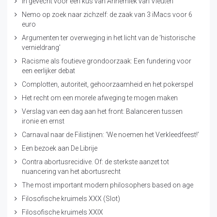
In gevecht voor een kus van Annemiek van Vleuten
Nemo op zoek naar zichzelf: de zaak van 3 iMacs voor 6
euro
Argumenten ter overweging in het licht van de ‘historische
vernieldrang’
Racisme als foutieve grondoorzaak: Een fundering voor
een eerlijker debat
Complotten, autoriteit, gehoorzaamheid en het pokerspel
Het recht om een morele afweging te mogen maken
Verslag van een dag aan het front: Balanceren tussen
ironie en ernst
Carnaval naar de Filistijnen: ‘We noemen het Verkleedfeest!’
Een bezoek aan De Librije
Contra abortusrecidive. Of: de sterkste aanzet tot
nuancering van het abortusrecht
The most important modern philosophers based on age
Filosofische kruimels XXX (Slot)
Filosofische kruimels XXIX