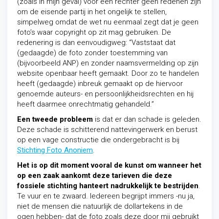
(zoals in mijn geval) voor een rechter geen redenen zijn
om de eisende partij in het ongelijk te stellen,
simpelweg omdat de wet nu eenmaal zegt dat je geen
foto’s waar copyright op zit mag gebruiken. De
redenering is dan eenvoudigweg: “Vaststaat dat
(gedaagde) de foto zonder toestemming van
(bijvoorbeeld ANP) en zonder naamsvermelding op zijn
website openbaar heeft gemaakt. Door zo te handelen
heeft (gedaagde) inbreuk gemaakt op de hiervoor
genoemde auteurs- en persoonlijkheidsrechten en hij
heeft daarmee onrechtmatig gehandeld.”
Een tweede probleem
is dat er dan schade is geleden.
Deze schade is schitterend nattevingerwerk en berust
op een vage constructie die ondergebracht is bij
Stichting Foto Anoniem
.
Het is op dit moment vooral de kunst om wanneer het
op een zaak aankomt deze tarieven die deze
fossiele stichting hanteert nadrukkelijk te bestrijden
.
Te vuur en te zwaard. Iedereen begrijpt immers -nu ja,
niet de mensen die natuurlijk de dollartekens in de
ogen hebben- dat de foto zoals deze door mij gebruikt