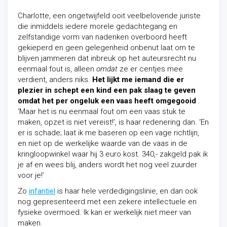
Charlotte, een ongetwijfeld ooit veelbelovende juriste
die inmiddels iedere morele gedachtegang en
zelfstandige vorm van nadenken overboord heeft
gekieperd en geen gelegenheid onbenut laat om te
blijven jammeren dat inbreuk op het auteursrecht nu
eenmaal fout is, alleen
omdat
ze er centjes mee
verdient, anders niks.
Het lijkt me iemand die er
plezier in schept een kind een pak slaag te geven
omdat het
per ongeluk
een vaas heeft omgegooid
.
‘Maar het is nu eenmaal fout om een vaas stuk te
maken, opzet is niet vereist!’, is haar redenering dan. ‘En
er is schade; laat ik me baseren op een vage richtlijn,
en niet op de werkelijke waarde van de vaas in de
kringloopwinkel waar hij 3 euro kost. 340,- zakgeld pak ik
je af en wees blij, anders wordt het nog veel zuurder
voor je!’
Zo
infantiel
is haar hele verdedigingslinie, en dan ook
nog gepresenteerd met een zekere intellectuele en
fysieke overmoed. Ik kan er werkelijk niet meer van
maken.