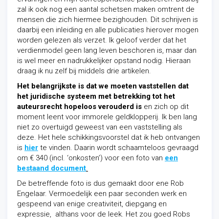
zal ik ook nog een aantal schetsen maken omtrent de
mensen die zich hiermee bezighouden. Dit schrijven is
daarbij een inleiding en alle publicaties hierover mogen
worden gelezen als verzet. Ik geloof verder dat het
verdienmodel geen lang leven beschoren is, maar dan
is wel meer en nadrukkelijker opstand nodig. Hieraan
draag ik nu zelf bij middels drie artikelen.
Het belangrijkste is dat we moeten vaststellen dat
het juridische systeem met betrekking tot het
auteursrecht hopeloos verouderd is
en zich op dit
moment leent voor immorele geldklopperij. Ik ben lang
niet zo overtuigd geweest van een vaststelling als
deze. Het hele schikkingsvoorstel dat ik heb ontvangen
is
hier
te vinden. Daarin wordt schaamteloos gevraagd
om € 340 (incl. ‘onkosten’) voor een foto van
een
bestaand document
.
De betreffende foto is dus gemaakt door ene Rob
Engelaar. Vermoedelijk een paar seconden werk en
gespeend van enige creativiteit, diepgang en
expressie, althans voor de leek. Het zou goed Robs