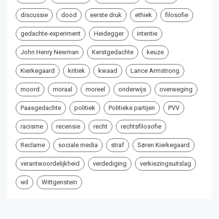
discussie
dood
eerste druk
ethiek
filosofie
gedachte-experiment
Heidegger
intentie
John Henry Newman
Kerstgedachte
keuze
Kierkegaard
kritiek
kwaad
Lance Armstrong
moord
moraal
moreel
onderwijs
overweging
Paasgedachte
politiek
Politieke partijen
PVV
racisme
recensie
recht
rechtsfilosofie
Reclame
sociale media
straf
Søren Kierkegaard
verantwoordelijkheid
verdediging
verkiezingsuitslag
wil
Wittgenstein