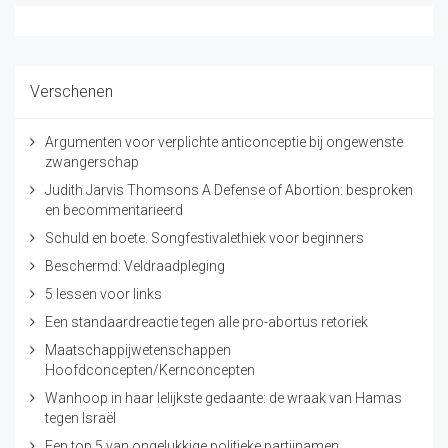
Verschenen
Argumenten voor verplichte anticonceptie bij ongewenste
zwangerschap
Judith Jarvis Thomsons A Defense of Abortion: besproken
en becommentarieerd
Schuld en boete. Songfestivalethiek voor beginners
Beschermd: Veldraadpleging
5 lessen voor links
Een standaardreactie tegen alle pro-abortus retoriek
Maatschappijwetenschappen
Hoofdconcepten/Kernconcepten
Wanhoop in haar lelijkste gedaante: de wraak van Hamas
tegen Israël
Een top 5 van ongelukkige politieke partijnamen