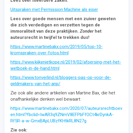
Lees over meerdere zaken:
Uitspraken met Permission Machine als eiser
Lees over goede mensen met een zuiver geweten
die zich verdedigen en verzetten tegen de
immoraliteit van deze praktijken.
Zonder
het
auteursrecht in twijfel te trekken dus!
https://www.martinebakx.com/2019/05/top-10-
kromspraken-over-fotos.html
https://www.kijkenietkope.nl/2019/02/afpersing-met-het-
wetboek-in-de-hand.html
https://www.tonverlind.nl/bloggers-pas-op-voor-de-
geldmakers-van-het-anp/
Zie ook alle andere artikelen van Martine Bax, die het
onafhankelijke denken wel bewaart:
https://www.martinebakx.com/2020/07/auteursrechtboev
en.html?fbclid=IwAR3q9ZNmV8EFPbFfOCt4krDynkA-
Rf5R-a-w-GmxBApLUBzfKHtkRL8N27g
Zie ook: