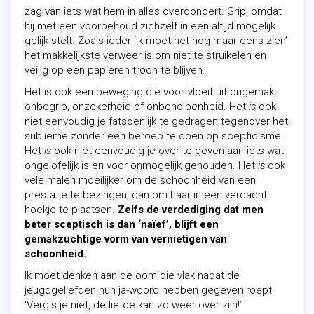
zag van iets wat hem in alles overdondert. Grip, omdat
hij met een voorbehoud zichzelf in een altijd mogelijk
gelijk stelt. Zoals ieder ‘ik moet het nog maar eens zien’
het makkelijkste verweer is om niet te struikelen en
veilig op een papieren troon te blijven.
Het is ook een beweging die voortvloeit uit ongemak,
onbegrip, onzekerheid of onbeholpenheid. Het
is
ook
niet eenvoudig je fatsoenlijk te gedragen tegenover het
sublieme zonder een beroep te doen op scepticisme.
Het
is
ook niet eenvoudig je over te geven aan iets wat
ongelofelijk is en voor onmogelijk gehouden. Het
is
ook
vele malen moeilijker om de schoonheid van een
prestatie te bezingen, dan om haar in een verdacht
hoekje te plaatsen.
Zelfs de verdediging dat men
beter sceptisch is dan ‘naïef’, blijft een
gemakzuchtige vorm van vernietigen van
schoonheid.
Ik moet denken aan de oom die vlak nadat de
jeugdgeliefden hun ja-woord hebben gegeven roept:
‘Vergis je niet, de liefde kan zo weer over zijn!’