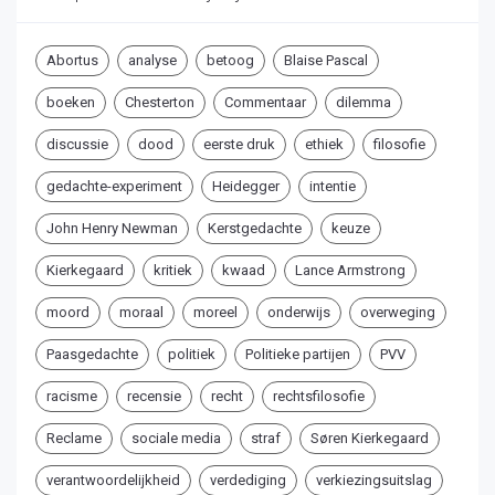
Abortus
analyse
betoog
Blaise Pascal
boeken
Chesterton
Commentaar
dilemma
discussie
dood
eerste druk
ethiek
filosofie
gedachte-experiment
Heidegger
intentie
John Henry Newman
Kerstgedachte
keuze
Kierkegaard
kritiek
kwaad
Lance Armstrong
moord
moraal
moreel
onderwijs
overweging
Paasgedachte
politiek
Politieke partijen
PVV
racisme
recensie
recht
rechtsfilosofie
Reclame
sociale media
straf
Søren Kierkegaard
verantwoordelijkheid
verdediging
verkiezingsuitslag