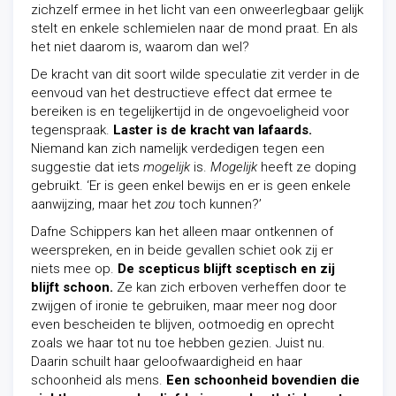
zichzelf ermee in het licht van een onweerlegbaar gelijk
stelt en enkele schlemielen naar de mond praat. En als
het niet daarom is, waarom dan wel?
De kracht van dit soort wilde speculatie zit verder in de
eenvoud van het destructieve effect dat ermee te
bereiken is en tegelijkertijd in de ongevoeligheid voor
tegenspraak.
Laster is de kracht van lafaards.
Niemand kan zich namelijk verdedigen tegen een
suggestie dat iets
mogelijk
is.
Mogelijk
heeft ze doping
gebruikt. ‘Er is geen enkel bewijs en er is geen enkele
aanwijzing, maar het
zou
toch kunnen?’
Dafne Schippers kan het alleen maar ontkennen of
weerspreken, en in beide gevallen schiet ook zij er
niets mee op.
De scepticus blijft sceptisch en zij
blijft schoon.
Ze kan zich erboven verheffen door te
zwijgen of ironie te gebruiken, maar meer nog door
even bescheiden te blijven, ootmoedig en oprecht
zoals we haar tot nu toe hebben gezien. Juist nu.
Daarin schuilt haar geloofwaardigheid en haar
schoonheid als mens.
Een schoonheid bovendien die