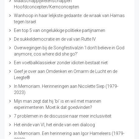
Maatschappijwetenschappen
Hoofdconcepten/Kernconcepten
Wanhoop in haar lelijkste gedaante: de wraak van Hamas
tegen Israël
Een top 5 van ongelukkige politieke partijnamen
De sukkeldemocratie en de val van Rutte IV
Overwegingen bij de Songfestivalzin ‘I don’t believe in God
anymore, cos where did she go?’
Een voetbalklassieker zonder idioten bestaat niet
Geef je over aan Omdenken en Omarm de Lucht en de
Leegte®
In Memoriam. Herinneringen aan Nicolette Siep (1979-
2023)
Mijn man zegt dat hij ‘bi’ is en wil met mannen
experimenteren. Moet ik dat goedvinden?
7 problemen in de discussie naar meer inclusiviteit
Het einde van VI, het einde van een dialoog
In Memoriam. Een herinnering aan Igor Hameleers (1979-