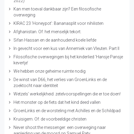
2022)
Kan men toeval dankbaar zijn? Een filosofische
overweging
KIRAC 23 ‘Honeypot’: Bananasplit voor nihilisten
Afghanistan. Of: het menselijk tekort.
Sifan Hassan en de aanhoudend koele liefde
In gevecht voor een kus van Annemiek van Vleuten. Part II
Filosofische overwegingen bij het kinderlied ‘Hansje Pansje
kevertje’
We hebben onze geheime ruimte nodig
De winst van D66, het verlies van GroenLinks en de
zoektocht naar identiteit
Wetzels’ werkelijkheid: zetelvoorspellingen die er toe doen!
Het monster op de fiets dat het kind deed vallen
GroenLinks en de worsteling met Achilles en de Schildpad
Kruisigem. Of: de voorbeeldige christen
Never shoot the messenger: een overweging naar
aanleiding van de moord op Samuel Paty