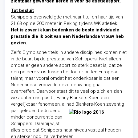
zichtbaar geworden liefde is voor de atletieksport.
Tot besluit
Schippers overweldigde met haar titel en haar tijd van
21.63 op de 200 meter in Peking tijdens WK atletiek.
Het is zover ik kan bedenken de beste individuele
prestatie die ik ooit van een Nederlandse vrouw heb
gezien.
Zelfs Olympische titels in andere disciplines komen niet
in de buurt bij de prestatie van Schippers. Niet alleen
omdat er geen andere sport zo sterk bezet is, dat ze
een polderdiva is tussen het louter buiten-Europese
talent, maar vooral omdat het ondenkbaar is dat een
Nederlandse vrouw dit deze eeuw nog gaat
overtreffen. Daarvoor staat dit te veel op zich en zien
we achter ons pas bij Fanny Blankers-Koen een
vergelijkbaar fenomeen, al had Blankers-Koen
zeventig
jaar geleden beduidend
minder concurrentie dan
Schippers. Daarbij wijst
alles erop dat Schippers haar niveau vast zal houden
en sterker nog, zal verbeteren.