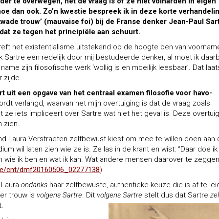
er te overwegen, het de vraag is of ze niet volharden in eigen
hoe dan ook.
Zo’n kwestie bespreek ik in deze korte verhandeli
kwade trouw’ (mauvaise foi) bij de Franse denker Jean-Paul Sar
at ze tegen het principiële aan schuurt.
reft het existentialisme uitstekend op de hoogte ben van voorname
k Sartre een redelijk door mij bestudeerde denker, al moet ik daarb
 name zijn filosofische werk ‘wollig is en moeilijk leesbaar’. Dat laat
 zijde.
ort uit een opgave van het centraal examen filosofie voor havo-
dt verlangd, waarvan het mijn overtuiging is dat de vraag zoals
e iets impliceert over Sartre wat niet het geval is. Deze overtui
n zien.
d Laura Verstraeten zelfbewust kiest om mee te willen doen aan 
ium wil laten zien wie ze is. Ze las in de krant en wist: “Daar doe ik
ien wie ik ben en wat ik kan. Wat andere mensen daarover te zegge
.be/cnt/dmf20160506_02277138
)
 Laura
ondanks
haar zelfbewuste, authentieke keuze die is af te le
er trouw is
volgens Sartre
. Dit
volgens Sartre
stelt dus dat Sartre
zel
t.