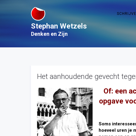
SCHRIJV
Stephan Wetzels
Denken en Zijn
Het aanhoudende gevecht tegen
Of: een a
opgave voo
Soms interesseer
hoeveel uren je 