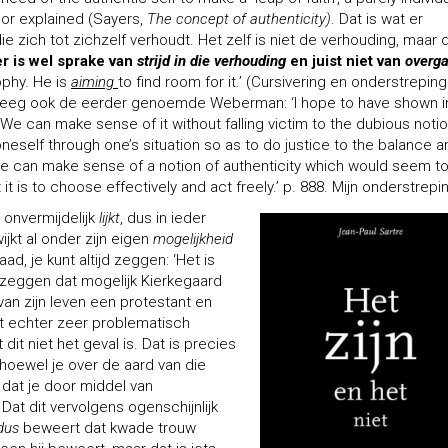
 or explained (Sayers,
The concept of
authenticity)
. Dat is wat er
e zich tot zichzelf verhoudt. Het zelf is niet de verhouding, maar 
r is wel sprake van
strijd in die verhouding
en juist niet van
overg
sophy. He is
aiming
to find room for it.’ (Cursivering en onderstreping
rweeg ook de eerder genoemde Weberman: ‘I hope to have shown in
 We can make sense of it without falling victim to the dubious notio
oneself through one’s situation so as to do justice to the balance a
e can make sense of a notion of authenticity which would seem t
 is to choose effectively and act freely.’ p. 888. Mijn onderstrepin
 onvermijdelijk
lijkt
, dus in ieder
ijkt al onder zijn eigen
mogelijkheid
ad, je kunt altijd zeggen: ‘Het is
t zeggen dat mogelijk Kierkegaard
van zijn leven een protestant en
dt echter zeer problematisch
it niet het geval is. Dat is precies
 hoewel je over de aard van die
 dat je door middel van
at dit vervolgens ogenschijnlijk
dus
beweert dat kwade trouw