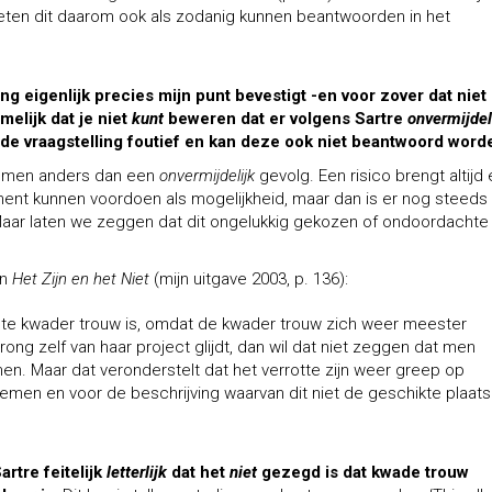
moeten dit daarom ook als zodanig kunnen beantwoorden in het
g eigenlijk precies mijn punt bevestigt -en voor zover dat niet
amelijk dat je niet
kunt
beweren dat er volgens Sartre
onvermijdel
 de vraagstelling foutief en kan deze ook niet beantwoord word
lkomen anders dan een
onvermijdelijk
gevolg. Een risico brengt altijd
ent kunnen voordoen als mogelijkheid, maar dan is er nog steeds
Maar laten we zeggen dat dit ongelukkig gekozen of ondoordachte
in
Het Zijn en het Niet
(mijn uitgave 2003, p. 136):
f te kwader trouw is, omdat de kwader trouw zich weer meester
ng zelf van haar project glijdt, dan wil dat niet zeggen dat men
en. Maar dat veronderstelt dat het verrotte zijn weer greep op
 noemen en voor de beschrijving waarvan dit niet de geschikte plaats
artre feitelijk
letterlijk
dat het
niet
gezegd is dat kwade trouw