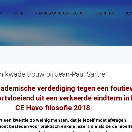
EN
ZIJN
KIERKEGAARD COLLECTIE
LEZINGEN
AD
 kwade trouw bij Jean-Paul Sartre
cademische verdediging tegen een foutie
rtvloeiend uit een verkeerde eindterm in 
CE Havo filosofie 2018
t een kwestie zo weinig mensen, dat je jezelf moet afvragen
moet besteden voor praktisch enkele lezers die als ze de moeit