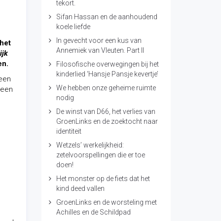
tekort.
Sifan Hassan en de aanhoudend
koele liefde
In gevecht voor een kus van
 het
Annemiek van Vleuten. Part II
ijk
en.
Filosofische overwegingen bij het
kinderlied ‘Hansje Pansje kevertje’
 een
We hebben onze geheime ruimte
 een
nodig
De winst van D66, het verlies van
GroenLinks en de zoektocht naar
identiteit
Wetzels’ werkelijkheid:
zetelvoorspellingen die er toe
doen!
Het monster op de fiets dat het
kind deed vallen
GroenLinks en de worsteling met
Achilles en de Schildpad