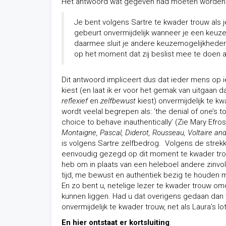
Het antwoord wat gegeven had moeten worden l
Je bent volgens Sartre te kwader trouw als je
gebeurt onvermijdelijk wanneer je een keuze
daarmee sluit je andere keuzemogelijkheden 
op het moment dat zij beslist mee te doen a
Dit antwoord impliceert dus dat ieder mens op 
kiest (en laat ik er voor het gemak van uitgaan 
reflexief
en
zelfbewust
kiest) onvermijdelijk te k
wordt veelal begrepen als: ‘the denial of one’s 
choice to behave inauthentically’ (Zie Mary Efros
Montaigne, Pascal, Diderot, Rousseau, Voltaire and
is volgens Sartre zelfbedrog. Volgens de strekk
eenvoudig gezegd op dit moment te kwader tro
heb om in plaats van een heleboel andere zinvo
tijd, me bewust en authentiek bezig te houden 
En zo bent u, netelige lezer te kwader trouw om
kunnen liggen. Had u dat overigens gedaan dan 
onvermijdelijk te kwader trouw, net als Laura’s lot
En hier ontstaat er kortsluiting
.