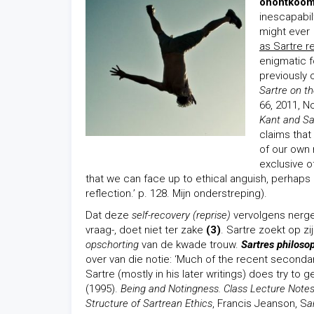
onontkoom
inescapabil
might ever 
as Sartre r
enigmatic f
previously 
Sartre on th
66, 2011, N
Kant and Sa
claims that 
of our own 
exclusive o
that we can face up to ethical anguish, perhaps 
reflection.’ p. 128. Mijn onderstreping).
Dat deze
self-recovery (reprise)
vervolgens nergen
vraag-, doet niet ter zake
(3)
. Sartre zoekt op zi
opschorting
van de kwade trouw.
Sartres philoso
over van die notie: ‘Much of the recent secondary
Sartre (mostly in his later writings) does try to 
(1995).
Being and Notingness. Class Lecture Note
Structure of Sartrean Ethics
, Francis Jeanson, S
a