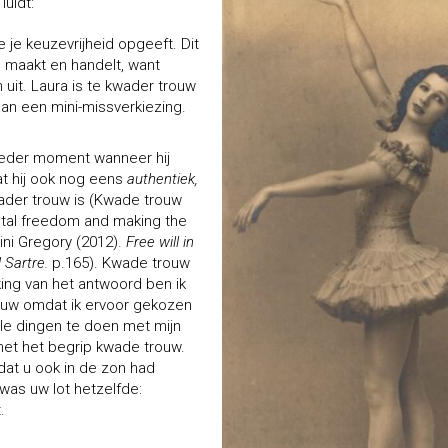
uidt:
 je keuzevrijheid opgeeft. Dit
 maakt en handelt, want
uit. Laura is te kwader trouw
an een mini-missverkiezing.
ieder moment wanneer hij
dat hij ook nog eens
authentiek,
wader trouw is (Kwade trouw
total freedom and making the
ini Gregory (2012).
Free will in
 Sartre.
p.165). Kwade trouw
ing van het antwoord ben ik
uw omdat ik ervoor gekozen
lle dingen te doen met mijn
met het begrip kwade trouw.
dat u ook in de zon had
was uw lot hetzelfde:
.