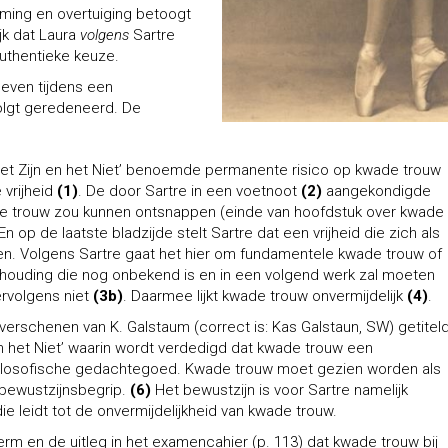
emming en overtuiging betoogt
jk dat Laura
volgens
Sartre
uthentieke keuze.
even tijdens een
olgt geredeneerd. De
Het Zijn en het Niet’ benoemde permanente risico op kwade trouw
 vrijheid
(1)
. De door Sartre in een voetnoot
(2)
aangekondigde
wade trouw zou kunnen ontsnappen (einde van hoofdstuk over kwade
 En op de laatste bladzijde stelt Sartre dat een vrijheid die zich als
uchten. Volgens Sartre gaat het hier om fundamentele kwade trouw of
ouding die nog onbekend is en in een volgend werk zal moeten
rvolgens niet
(3b)
. Daarmee lijkt kwade trouw onvermijdelijk
(4)
.
 verschenen van K. Galstaum (correct is: Kas Galstaun, SW) getitel
en het Niet’ waarin wordt verdedigd dat kwade trouw een
 filosofische gedachtegoed. Kwade trouw moet gezien worden als
bewustzijnsbegrip.
(6)
Het bewustzijn is voor Sartre namelijk
 die leidt tot de onvermijdelijkheid van kwade trouw.
erm en de uitleg in het examencahier (p. 113) dat kwade trouw bij