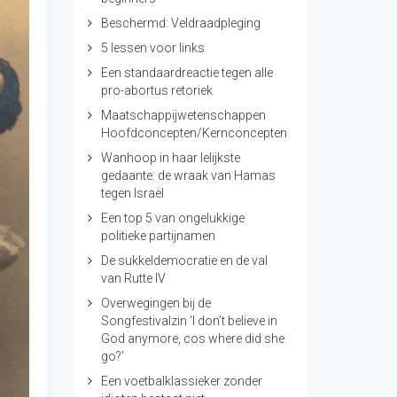
Beschermd: Veldraadpleging
5 lessen voor links
Een standaardreactie tegen alle
pro-abortus retoriek
Maatschappijwetenschappen
Hoofdconcepten/Kernconcepten
Wanhoop in haar lelijkste
gedaante: de wraak van Hamas
tegen Israël
Een top 5 van ongelukkige
politieke partijnamen
De sukkeldemocratie en de val
van Rutte IV
Overwegingen bij de
Songfestivalzin ‘I don’t believe in
God anymore, cos where did she
go?’
Een voetbalklassieker zonder