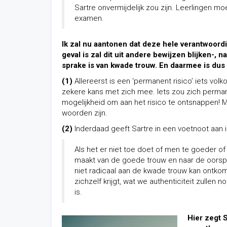
Sartre onvermijdelijk zou zijn. Leerlingen 
examen.
Ik zal nu aantonen dat deze hele verantwoordin
geval is zal dit uit andere bewijzen blijken-, n
sprake is van kwade trouw. En daarmee is dus
(1)
Allereerst is een ‘permanent risico’ iets vo
zekere kans met zich mee. Iets zou zich perman
mogelijkheid om aan het risico te ontsnappen! 
woorden zijn.
(2)
Inderdaad geeft Sartre in een voetnoot aan 
Als het er niet toe doet of men te goeder o
maakt van de goede trouw en naar de oorspro
niet radicaal aan de kwade trouw kan ontkom
zichzelf krijgt, wat we authenticiteit zullen
is.
Hier zegt S