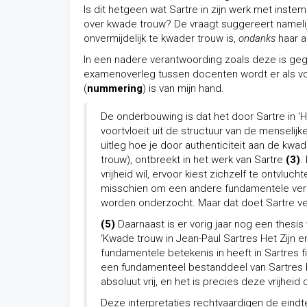
Is dit hetgeen wat Sartre in zijn werk met inst
over kwade trouw? De vraagt suggereert nameli
onvermijdelijk te kwader trouw is,
ondanks
haar a
In een nadere verantwoording zoals deze is geg
examenoverleg tussen docenten wordt er als v
(
nummering
) is van mijn hand.
De onderbouwing is dat het door Sartre in ‘
voortvloeit uit de structuur van de menselijke
uitleg hoe je door authenticiteit aan de k
trouw), ontbreekt in het werk van Sartre
(3)
.
vrijheid wil, ervoor kiest zichzelf te ontvl
misschien om een andere fundamentele verh
worden onderzocht. Maar dat doet Sartre ve
(5)
Daarnaast is er vorig jaar nog een thesis
‘Kwade trouw in Jean-Paul Sartres Het Zijn 
fundamentele betekenis in heeft in Sartres
een fundamenteel bestanddeel van Sartres 
absoluut vrij, en het is precies deze vrijheid
Deze interpretaties rechtvaardigen de eindt