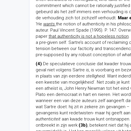
commitment which cannot be rationally justified
gebeurd als het zelf immers een verhouding is di
de verhouding zich tot zichzelf verhoudt.
Maar e
‘He
wants
the notion of authenticity in his philo
auteur. Paul Vincent Spade (1995). P. 147. Ove
paper
that authenticity is not a hopeless notion
.
a pre-given self. Sartre’s account of reclaiming 
tension between our facticity and transcendenc
pre-supposed by any robust conception of what it
(4)
De speculatieve conclusie dat kwader trouw
geval niet volgens Sartre
is
, is voorbarig en bezw
in plaats van zijn eerdere
stelligheid
. Want inderda
een kwestie van mogelijkheid’. Net zoals je kun
een atheïst is, John Henry Newman tot het eind 
Plato een democraat in hart en nieren. Het wor
wanneer een van deze auteurs zelf aangeeft dat d
wat Sartre doet: hij zit in zekere zin gevangen –
gevangenis kunt redetwisten- maar hij geeft aan
authenticiteit
aan kwade trouw kunt ontsnappen. D
ontbreekt in zijn werk
(3b)
, betekent niet dat hij