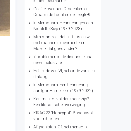
idioten bestaat niet
Geef je over aan Omdenken en
Omarm de Lucht en de Leegte®
In Memoriam. Herinneringen aan
Nicolette Siep (1979-2023)
Mijn man zegt dat hij ‘bi’ is en wil
met mannen experimenteren.
Moet ik dat goedvinden?
7 problemen in de discussie naar
meer inclusiviteit
Het einde van VI, het einde van een
dialoog
In Memoriam. Een herinnering
aan Igor Hameleers (1979-2022)
d
Kan men toeval dankbaar zijn?
Een filosofische overweging
KIRAC 23 ‘Honeypot’: Bananasplit
voor nihilisten
Afghanistan. Of: het menselijk