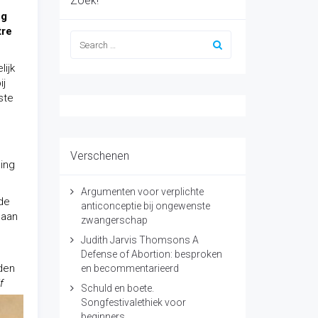
Zoek!
ng
tre
lijk
ij
ste
Verschenen
ging
Argumenten voor verplichte
de
anticonceptie bij ongewenste
 aan
zwangerschap
n
Judith Jarvis Thomsons A
Defense of Abortion: besproken
iden
en becommentarieerd
f
Schuld en boete.
Songfestivalethiek voor
beginners