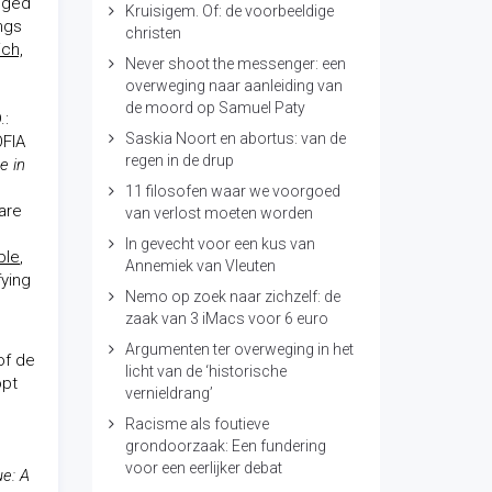
leged
Kruisigem. Of: de voorbeeldige
ngs
christen
ich,
Never shoot the messenger: een
overweging naar aanleiding van
de moord op Samuel Paty
.:
Saskia Noort en abortus: van de
OFIA
regen in de drup
e in
11 filosofen waar we voorgoed
ware
van verlost moeten worden
In gevecht voor een kus van
ble
,
Annemiek van Vleuten
fying
Nemo op zoek naar zichzelf: de
zaak van 3 iMacs voor 6 euro
Argumenten ter overweging in het
of de
licht van de ‘historische
opt
vernieldrang’
Racisme als foutieve
grondoorzaak: Een fundering
voor een eerlijker debat
e: A