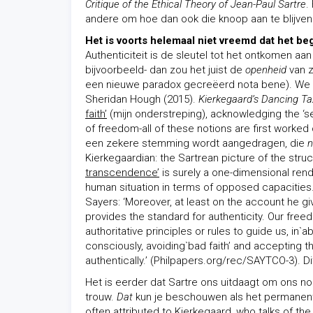
Critique of the Ethical Theory of Jean-Paul Sartre
.
andere om hoe dan ook die knoop aan te blijven 
Het is voorts helemaal niet vreemd dat het begr
Authenticiteit is de sleutel tot het ontkomen aan
bijvoorbeeld- dan zou het juist de
openheid
van z
een nieuwe paradox gecreëerd nota bene). We zie
Sheridan Hough (2015).
Kierkegaard’s Dancing Tax 
faith’
(mijn onderstreping), acknowledging the ‘sel
of freedom-all of these notions are first worked 
een zekere stemming wordt aangedragen, die
n
Kierkegaardian: the Sartrean picture of the struc
transcendence’
is surely a one-dimensional rendi
human situation in terms of opposed capacities.’
Sayers: ‘Moreover, at least on the account he gi
provides the standard for authenticity. Our free
authoritative principles or rules to guide us, in`
consciously, avoiding`bad faith’ and accepting the
authentically.’ (Philpapers.org/rec/SAYTCO-3). Di
Het is eerder dat Sartre ons uitdaagt om ons no
trouw.
Dat
kun je beschouwen als het permanente
often attributed to Kierkegaard, who talks of the 