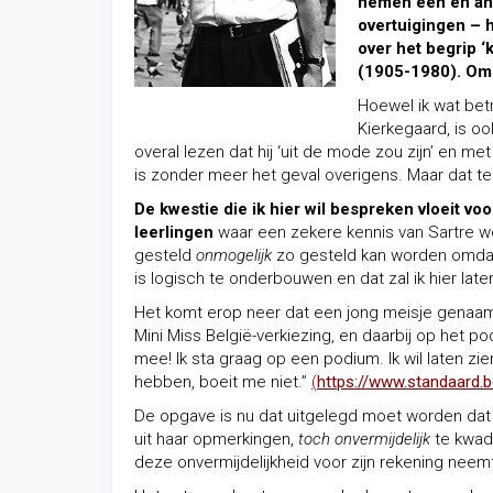
nemen een en and
overtuigingen – 
over het begrip ‘
(1905-1980). Omd
Hoewel ik wat bet
Kierkegaard, is oo
overal lezen dat hij ‘uit de mode zou zijn’ en met
is zonder meer het geval overigens. Maar dat ter
De kwestie die ik hier wil bespreken vloeit vo
leerlingen
waar een zekere kennis van Sartre wor
gesteld
onmogelijk
zo gesteld kan worden omdat z
is logisch te onderbouwen en dat zal ik hier late
Het komt erop neer dat een jong meisje genaam
Mini Miss België-verkiezing, en daarbij op het pod
mee! Ik sta graag op een podium. Ik wil laten z
hebben, boeit me niet.”
(
https://www.standaard
De opgave is nu dat uitgelegd moet worden dat
uit haar opmerkingen,
toch
onvermijdelijk
te kwad
deze onvermijdelijkheid voor zijn rekening neem