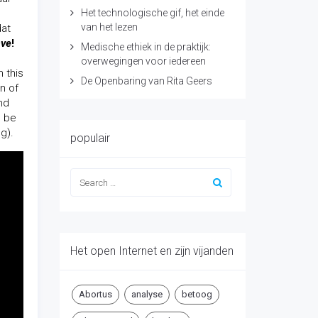
Het technologische gif, het einde
van het lezen
dat
ave
!
Medische ethiek in de praktijk:
overwegingen voor iedereen
 this
De Openbaring van Rita Geers
n of
nd
o be
g).
populair
Het open Internet en zijn vijanden
Abortus
analyse
betoog