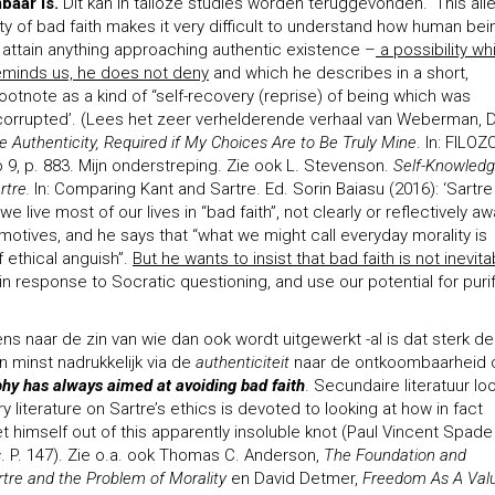
baar is.
Dit kan in talloze studies worden teruggevonden. ‘This al
ty of bad faith makes it very difficult to understand how human bei
attain anything approaching authentic existence –
a possibility wh
eminds us, he does not deny
and which he describes in a short,
ootnote as a kind of “self-recovery (reprise) of being which was
corrupted’. (Lees het zeer verhelderende verhaal van Weberman, D
e Authenticity, Required if My Choices Are to Be Truly Mine
. In: FILOZ
o 9, p. 883. Mijn onderstreping. Zie ook L. Stevenson.
Self-Knowledg
rtre.
In: Comparing Kant and Sartre. Ed. Sorin Baiasu (2016): ‘Sartre
we live most of our lives in “bad faith”, not clearly or reflectively a
motives, and he says that “what we might call everyday morality is
f ethical anguish”.
But he wants to insist that bad faith is not inevita
in response to Socratic questioning, and use our potential for puri
s naar de zin van wie dan ook wordt uitgewerkt -al is dat sterk de
jn minst nadrukkelijk via de
authenticiteit
naar de ontkoombaarheid 
phy has always aimed at avoiding bad faith
. Secundaire literatuur lo
 literature on Sartre’s ethics is devoted to looking at how in fact
get himself out of this apparently insoluble knot (Paul Vincent Spade
s
. P. 147). Zie o.a. ook Thomas C. Anderson,
The Foundation and
rtre and the Problem of Morality
en David Detmer,
Freedom As A Valu