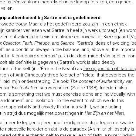
 Het is één zaak om theoretisch in de knoop te raken, een geheel
vallen.
ip authenticiteit bij Sartre niet is gedefinieerd.
 kwade trouw. Maar als het gedefinieerd zou zijn -in een ethiek
ijn karakter verliezen wat Sartre in heel zijn werk uitdraagt (en word
n dat vaker in het existentialisme en bovenal bij Kierkegaard (Vg
Collector: Faith, Finitude, and Silence
: ‘
Sartre’s ideas of avoiding ‘b
f’ as a condition always in the balance, and, above all, the import
out in Kierkegaard’s corpus.’ p. xi) dat door middel van spel en iron
ooit
als definitie is gegeven (‘Sartre’s work is also deeply
ture of the self (in L’Être et Le Néant) as
the opposition of ‘facticit
tion of Anti-Climacus’s three-fold set of ‘relata’ that describes the
 Ibid, mijn onderstreping. Zie ook:
The concept of authenticity
van
ves in
Existentialism and Humanism
(Sartre 1948), freedom also
dom is something that we must exercise alone and individually, with
abandonment’ and `isolation’. To the extent to which we do this
 responsibility and anxiety this brings with it, we are acting
t in strijd dus mogelijk met opvattingen in
Het Zijn en het Niet
).
oit neer te leggen bij een nooit eindigende strijd tegen de kwade
 risicovolle karakter en
dat
is de paradox (A similar philosophy is
need of the authentic self to make a `leap of faith’, a purely individ