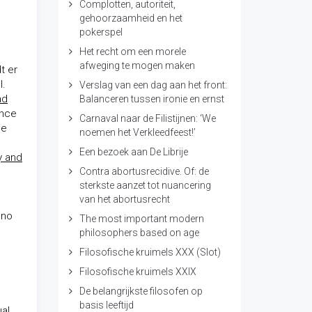
Complotten, autoriteit,
gehoorzaamheid en het
pokerspel
Het recht om een morele
afweging te mogen maken
t er
l.
Verslag van een dag aan het front:
ad
Balanceren tussen ironie en ernst
ance
Carnaval naar de Filistijnen: ‘We
ie
noemen het Verkleedfeest!’
Een bezoek aan De Librije
y and
Contra abortusrecidive. Of: de
sterkste aanzet tot nuancering
van het abortusrecht
 no
The most important modern
philosophers based on age
Filosofische kruimels XXX (Slot)
Filosofische kruimels XXIX
De belangrijkste filosofen op
basis leeftijd
ual