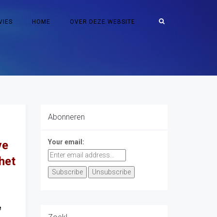
VIES
HOME
OVER DEZE WEBSITE
Abonneren
Your email:
ve
het
e