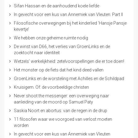
Sifan Hassan en de aanhoudend koele liefde
In gevecht voor een kus van Annemiek van Vleuten. Part II
Filosofische overwegingen bij het kinderlied ‘Hansje Pansje
kevertje’
We hebben onze geheime ruimte nodig
De winst van D66, het verlies van GroenLinks en de
zoektocht naar identiteit
Wetzels’ werkelijkheid: zetelvoorspellingen die er toe doen!
Het monster op de fiets dat het kind deed vallen
GroenLinks en de worsteling met Achilles en de Schildpad
Kruisigem. Of: de voorbeeldige christen
Never shoot the messenger: een overweging naar
aanleiding van de moord op Samuel Paty
Saskia Noort en abortus: van de regen in de drup
11 filosofen waar we voorgoed van verlost moeten
worden
In gevecht voor een kus van Annemiek van Vleuten