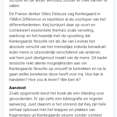
zichzelf en de ander verhoudt zonder er mee samen te
vallen.
De Franse denker Gilles Deleuze zag Kierkegaard in
1968 in Différence et répétition al als voorloper van het
differentiedenken. Keij borduurt daar op voort en
combineert existentiële thema’s zoals verveling,
wanhoop en het huwelijk met de opvatting dat
Kierkegaards filosofie net als die van Levinas het
absolute verschil van het menselijke individu benadrukt.
Ieder mens is uitzonderlijk verschillend van anderen,
wat hem juist deelgenoot maakt van de mens. Dit kader
tenslotte reikt allerlei mogelijkheden aan om
Kierkegaards filosofie op onszelf te betrekken en na te
gaan welke betekenis deze heeft voor mij. Hoe kan ik
handelen? Hoe zou ik leven? Wie ben ik?
Aanstoot
Zoals opgemerkt leest het boek als een inleiding voor
gevorderden. Er zijn zelfs een bibliografie en register
aanwezig. Juist daarom is het storend dat Keij zijn hele
verhaal opbouwt met het knippen en plakken van
fragmentjes uit Kierkegaards oeuvre zonder context.