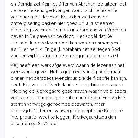
en Derrida zet Keij het Offer van Abraham zo uiteen, dat
de lezer telkens gedwongen wordt zich reflexief te
verhouden tot de tekst. Keijs demystificatie en
ontreligisering pakken hier goed uit, al rust een en
ander erg zwaar op Derrida’s interpretatie van Vrees en
beven in De gave van de dood. Het appèl dat Keij
uiteindelijk op de lezer doet kan worden samengevat
als: ‘Hier ben ik!’ En gelijk Abraham het zei tegen God,
zouden wij het vaker moeten zeggen tegen onszelf.
Keij heeft een werk afgeleverd waarin de lezer aan het
werk wordt gezet. Het is geen eenvoudig boek, maar
binnen het perspectievencircus die de filosofie kan zijn,
heeft Keij voor het Nederlandse taalgebied een aparte
inleiding op Kierkegaard geschreven, waarin vele lezers
veel verschillende dingen zullen ontdekken. Enerzijds 2
sterren vanwege genoemde bezwaren, maar
anderzijds 4 sterren vanwege de diepte die Keij in de
interpretatie weet te leggen. Kierkegaard zou dan
uitkomen op 3 1/2 ster.