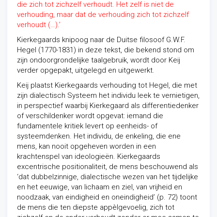
die zich tot zichzelf verhoudt. Het zelf is niet de
verhouding, maar dat de verhouding zich tot zichzelf
verhoudt (…).’
Kierkegaards knipoog naar de Duitse filosoof G.W.F.
Hegel (1770-1831) in deze tekst, die bekend stond om
zijn ondoorgrondelijke taalgebruik, wordt door Keij
verder opgepakt, uitgelegd en uitgewerkt.
Keij plaatst Kierkegaards verhouding tot Hegel, die met
zijn dialectisch Systeem het individu leek te vernietigen,
in perspectief waarbij Kierkegaard als differentiedenker
of verschildenker wordt opgevat: iemand die
fundamentele kritiek levert op eenheids- of
systeemdenken. Het individu, de enkeling, die ene
mens, kan nooit opgeheven worden in een
krachtenspel van ideologieën. Kierkegaards
excentrische positionaliteit, de mens beschouwend als
‘dat dubbelzinnige, dialectische wezen van het tijdelijke
en het eeuwige, van lichaam en ziel, van vrijheid en
noodzaak, van eindigheid en oneindigheid’ (p. 72) toont
de mens die ten diepste appèlgevoelig, zich tot