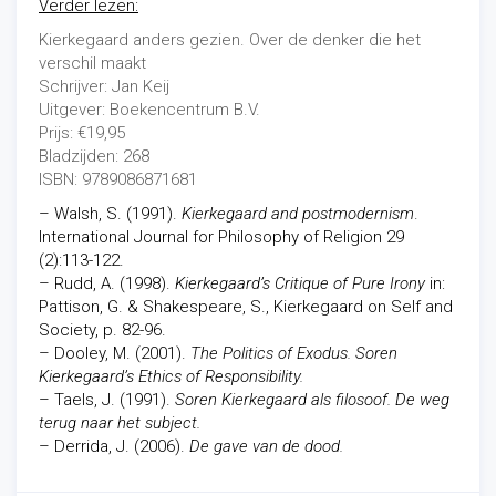
Verder lezen:
Kierkegaard anders gezien. Over de denker die het
verschil maakt
Schrijver: Jan Keij
Uitgever: Boekencentrum B.V.
Prijs: €19,95
Bladzijden: 268
ISBN: 9789086871681
– Walsh, S. (1991).
Kierkegaard and postmodernism
.
International Journal for Philosophy of Religion 29
(2):113-122.
– Rudd, A. (1998).
Kierkegaard’s Critique of Pure Irony
in:
Pattison, G. & Shakespeare, S., Kierkegaard on Self and
Society, p. 82-96.
– Dooley, M. (2001).
The Politics of Exodus. Soren
Kierkegaard’s Ethics of Responsibility.
– Taels, J. (1991).
Soren Kierkegaard als filosoof. De weg
terug naar het subject.
– Derrida, J. (2006).
De gave van de dood.