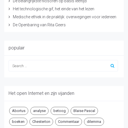
De belangrijkste filosofen op basis leeftijd
Het technologische gif, het einde van het lezen
Medische ethiek in de praktijk: overwegingen voor iedereen
De Openbaring van Rita Geers
populair
Het open Internet en zijn vijanden
Abortus
analyse
betoog
Blaise Pascal
boeken
Chesterton
Commentaar
dilemma