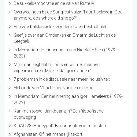
De sukkeldemocratie en de val van Rutte IV
Overwegingen bij de Songfestivalzin ‘I don’t believe in God
anymore, cos where did she go?’
Een voetbalklassieker zonder idioten bestaat niet
Geef je over aan Omdenken en Omarm de Lucht en de
Leegte®
In Memoriam. Herinneringen aan Nicolette Siep (1979-
2023)
Mijn man zegt dat hij ‘bi’ is en wil met mannen
experimenteren. Moet ik dat goedvinden?
7 problemen in de discussie naar meer inclusiviteit
Het einde van VI, het einde van een dialoog
In Memoriam. Een herinnering aan Igor Hameleers (1979-
2022)
Kan men toeval dankbaar zijn? Een filosofische
overweging
KIRAC 23 ‘Honeypot’: Bananasplit voor nihilisten
Afghanistan. Of: het menselijk tekort.