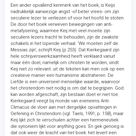
Een ander opvallend kenmerk van het boek, is Keijs
nadrukkelijk aanwezige angst -of beter vrees- om zijn
seculiere lezer te verliezen of voor het hoofd te stoten.
De door het boek verweven bewegingen van anti-
metafysering, waarmee Keij met veel moeite zijn
seculiere lezers tracht te behouden, zijn de zwakste
schakels in het lopende verhaal. ‘We moeten zelf de
Messias zijn’, schrijft Keij (p.253). Dat Kierkegaard zijn
hele schrijverswerkzaamheid heeft verklaard vanuit
maar één doel, namelijk om christen te worden, vindt
Keij niet zo relevant: uit de teksten kan men ook op een
creatieve manier een humanisme abstraheren. De
Liefde is een universeel menselijke waarde, waarvoor
het christendom niet nodig is om dat te begrijpen. God
kan worden afgeschaft, zijn bestaan doet er niet toe.
Kierkegaard veegt bij monde van eveneens Anti-
Climacus de vloer aan met dergelijke opvattingen in
Oefening in Christendom (vgl. Taels, 1991, p. 158), maar
Keij lijkt zich te verschuilen achter een hermeneutiek
die synoniem lijkt voor anything goes. En gek genoeg is
dat ook weer de kracht van het boek: het levert een