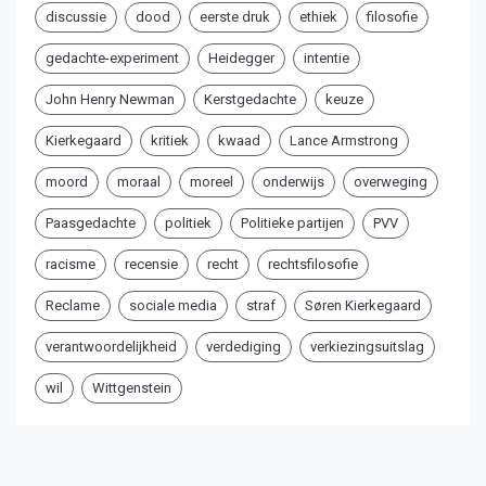
discussie
dood
eerste druk
ethiek
filosofie
gedachte-experiment
Heidegger
intentie
John Henry Newman
Kerstgedachte
keuze
Kierkegaard
kritiek
kwaad
Lance Armstrong
moord
moraal
moreel
onderwijs
overweging
Paasgedachte
politiek
Politieke partijen
PVV
racisme
recensie
recht
rechtsfilosofie
Reclame
sociale media
straf
Søren Kierkegaard
verantwoordelijkheid
verdediging
verkiezingsuitslag
wil
Wittgenstein