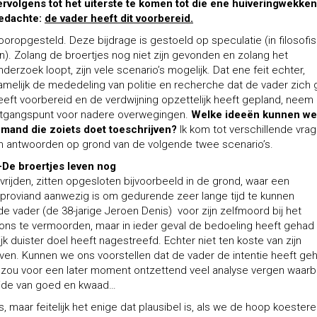
ervolgens tot het uiterste te komen tot die ene huiveringwekke
edachte:
de vader heeft dit voorbereid.
ooropgesteld. Deze bijdrage is gestoeld op speculatie (in filosofi
in). Zolang de broertjes nog niet zijn gevonden en zolang het
nderzoek loopt, zijn vele scenario’s mogelijk. Dat ene feit echter,
amelijk de mededeling van politie en recherche dat de vader zich
eeft voorbereid en de verdwijning opzettelijk heeft gepland, neem i
itgangspunt voor nadere overwegingen.
Welke ideeën kunnen we
emand die zoiets doet toeschrijven?
Ik kom tot verschillende vra
n antwoorden op grond van de volgende twee scenario’s.
-De broertjes leven nog
evrijden, zitten opgesloten bijvoorbeeld in de grond, waar een
proviand aanwezig is om gedurende zeer lange tijd te kunnen
de vader (de 38-jarige Jeroen Denis) voor zijn zelfmoord bij het
oons te vermoorden, maar in ieder geval de bedoeling heeft gehad
jk duister doel heeft nagestreefd. Echter niet ten koste van zijn
leven. Kunnen we ons voorstellen dat de vader de intentie heeft ge
ou voor een later moment ontzettend veel analyse vergen waarb
ijde van goed en kwaad…
, maar feitelijk het enige dat plausibel is, als we de hoop koester