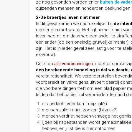
ze nog gevonden worden en er
buiten de vade
duizenden mensen en honderden deskundigen mak
2-De broertjes leven niet meer
In dit geval komen we nadrukkelijker bij
de inten
eerder dan met wraak. Het ligt namelijk niet vo
leven neemt, om daarmee een ander te straffen
een ander (op een oneindig gruwelijke manier),
zijn. Het is in ieder geval zeer lastig voor te 
ex-vrouw).
Gelet op
alle voorbereidingen
, moet er sprake z
een berekenende handeling is dat we daarbij a
vereist rationaliteit. We veronderstellen bovend
voorbereidt en vervolgens uitvoert daarbij cons
die voorbereidingen treft om een blad papier met 
leiden dat het papier zal verbranden. Iemand di
er aandacht voor komt (bijzaak?)
mensen zullen gaan zoeken (bijzaak?)
mensen verdriet hebben vanwege het gemis (
lijden bij nabestaanden wordt gemaximalisee
hebben, en juist die is hier ontnomen