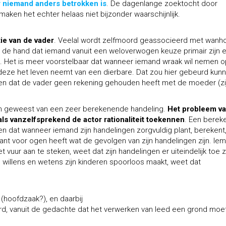
r niemand anders betrokken is
. De dagenlange zoektocht door
en het echter helaas niet bijzonder waarschijnlijk.
tie van de vader
. Veelal wordt zelfmoord geassocieerd met wanh
or de hand dat iemand vanuit een weloverwogen keuze primair zijn 
. Het is meer voorstelbaar dat wanneer iemand wraak wil nemen o
 deze het leven neemt van een dierbare. Dat zou hier gebeurd kun
stellen dat de vader geen rekening gehouden heeft met de moeder (zi
ijn geweest van een zeer berekenende handeling.
Het probleem v
ls vanzelfsprekend de actor rationaliteit toekennen
. Een berek
ien dat wanneer iemand zijn handelingen zorgvuldig plant, berekent
tant voor ogen heeft wat de gevolgen van zijn handelingen zijn. Ie
vuur aan te steken, weet dat zijn handelingen er uiteindelijk toe z
e willens en wetens zijn kinderen spoorloos maakt, weet dat
hoofdzaak?), en daarbij
rd, vanuit de gedachte dat het verwerken van leed een grond moe