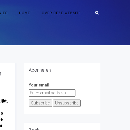
VIES
HOME
OVER DEZE WEBSITE
Abonneren
n
Your email:
ijkt,
zo
ze
m