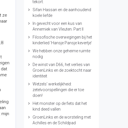
tekort.
Sifan Hassan en de aanhoudend
t ze
koele liefde
haar
In gevecht voor een kus van
Annemiek van Vleuten. Part II
Filosofische overwegingen bij het
ij
kinderlied ‘Hansje Pansje kevertje’
We hebben onze geheime ruimte
t
nodig
eigen
De winst van D66, het verlies van
 dat
GroenLinks en de zoektocht naar
isme
identiteit
Wetzels’ werkelijkheid:
n
zetelvoorspellingen die er toe
doen!
eling
Het monster op de fiets dat het
aan
kind deed vallen
t mijn
GroenLinks en de worsteling met
Achilles en de Schildpad