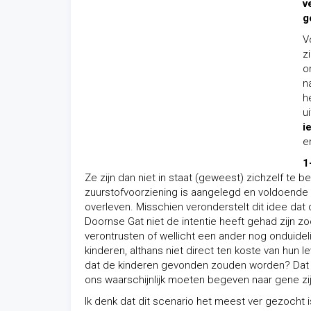
v
g
V
z
o
n
h
u
i
e
1
Ze zijn dan niet in staat (geweest) zichzelf te b
zuurstofvoorziening is aangelegd en voldoende 
overleven. Misschien veronderstelt dit idee dat 
Doornse Gat niet de intentie heeft gehad zijn z
verontrusten of wellicht een ander nog onduideli
kinderen, althans niet direct ten koste van hun 
dat de kinderen gevonden zouden worden? Dat z
ons waarschijnlijk moeten begeven naar gene z
Ik denk dat dit scenario het meest ver gezocht is