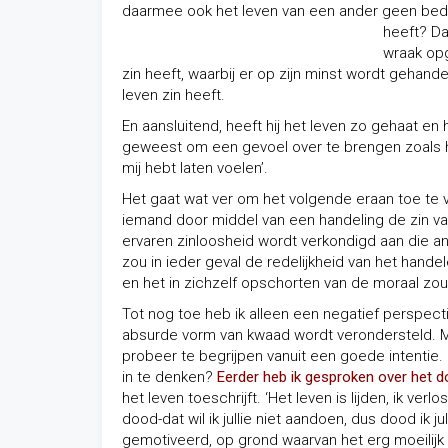
daarmee ook het leven van een ander geen bedo
heeft? Da
wraak opg
zin heeft, waarbij er op zijn minst wordt gehande
leven zin heeft.
En aansluitend, heeft hij het leven zo gehaat en h
geweest om een gevoel over te brengen zoals hij z
mij hebt laten voelen’.
Het gaat wat ver om het volgende eraan toe te 
iemand door middel van een handeling de zin va
ervaren zinloosheid wordt verkondigd aan die an
zou in ieder geval de redelijkheid van het handel
en het in zichzelf opschorten van de moraal z
Tot nog toe heb ik alleen een negatief perspect
absurde vorm van kwaad wordt verondersteld. Ma
probeer te begrijpen vanuit een goede intentie.
in te denken?
Eerder heb ik gesproken over het 
het leven toeschrijft. ‘Het leven is lijden, ik verl
dood-dat wil ik jullie niet aandoen, dus dood ik j
gemotiveerd, op grond waarvan het erg moeilij