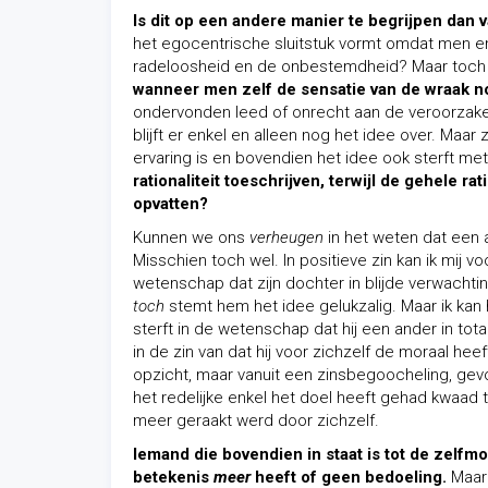
Is dit op een andere manier te begrijpen dan
het egocentrische sluitstuk vormt omdat men enk
radeloosheid en de onbestemdheid? Maar toch d
wanneer men zelf de sensatie van de wraak no
ondervonden leed of onrecht aan de veroorzak
blijft er enkel en alleen nog het idee over. Maar
ervaring is en bovendien het idee ook sterft me
rationaliteit toeschrijven, terwijl de gehele rat
opvatten?
Kunnen we ons
verheugen
in het weten dat een 
Misschien toch wel. In positieve zin kan ik mij vo
wetenschap dat zijn dochter in blijde verwachti
toch
stemt hem het idee gelukzalig. Maar ik kan h
sterft in de wetenschap dat hij een ander in tota
in de zin van dat hij voor zichzelf de moraal he
opzicht, maar vanuit een zinsbegoocheling, gevo
het redelijke enkel het doel heeft gehad kwaad te
meer geraakt werd door zichzelf.
Iemand die bovendien in staat is tot de zelfm
betekenis
meer
heeft of geen bedoeling.
Maar 