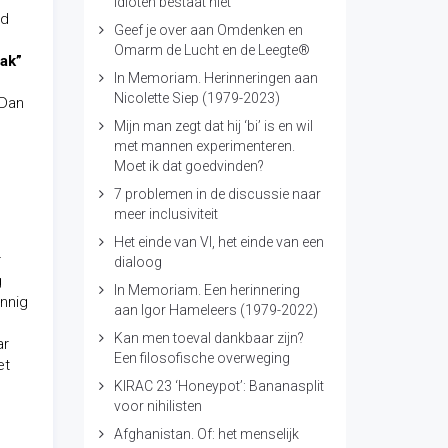
idioten bestaat niet
rd
Geef je over aan Omdenken en
Omarm de Lucht en de Leegte®
ak”
In Memoriam. Herinneringen aan
Nicolette Siep (1979-2023)
 Dan
Mijn man zegt dat hij ‘bi’ is en wil
met mannen experimenteren.
Moet ik dat goedvinden?
7 problemen in de discussie naar
meer inclusiviteit
Het einde van VI, het einde van een
r
dialoog
g
In Memoriam. Een herinnering
innig
aan Igor Hameleers (1979-2022)
Kan men toeval dankbaar zijn?
ar
Een filosofische overweging
et
KIRAC 23 ‘Honeypot’: Bananasplit
voor nihilisten
Afghanistan. Of: het menselijk