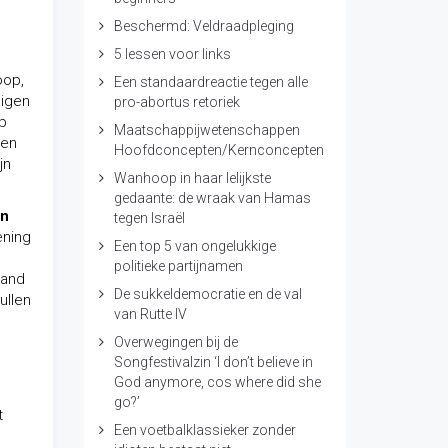
Beschermd: Veldraadpleging
5 lessen voor links
oop,
Een standaardreactie tegen alle
eigen
pro-abortus retoriek
p
Maatschappijwetenschappen
nen
Hoofdconcepten/Kernconcepten
jn
Wanhoop in haar lelijkste
gedaante: de wraak van Hamas
an
tegen Israël
ening
Een top 5 van ongelukkige
,
politieke partijnamen
mand
De sukkeldemocratie en de val
ullen
van Rutte IV
Overwegingen bij de
Songfestivalzin ‘I don’t believe in
God anymore, cos where did she
go?’
t
Een voetbalklassieker zonder