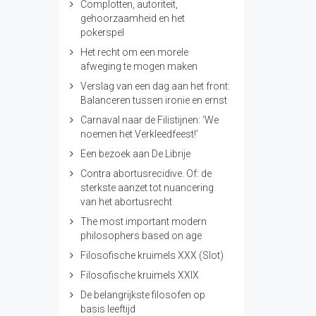
Complotten, autoriteit,
gehoorzaamheid en het
pokerspel
Het recht om een morele
afweging te mogen maken
Verslag van een dag aan het front:
Balanceren tussen ironie en ernst
Carnaval naar de Filistijnen: ‘We
noemen het Verkleedfeest!’
Een bezoek aan De Librije
Contra abortusrecidive. Of: de
sterkste aanzet tot nuancering
van het abortusrecht
The most important modern
philosophers based on age
Filosofische kruimels XXX (Slot)
Filosofische kruimels XXIX
De belangrijkste filosofen op
basis leeftijd