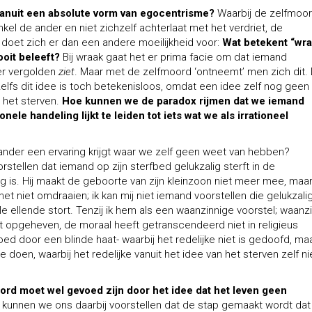
 vanuit een absolute vorm van egocentrisme?
Waarbij de zelfmoo
el de ander en niet zichzelf achterlaat met het verdriet, de
oet zich er dan een andere moeilijkheid voor:
Wat betekent “wra
oit beleeft?
Bij wraak gaat het er prima facie om dat iemand
er vergolden
ziet
. Maar met de zelfmoord ‘ontneemt’ men zich dit.
 zelfs dit idee is toch betekenisloos, omdat een idee zelf nog geen
t het sterven.
Hoe kunnen we de paradox rijmen dat we iemand
ionele handeling lijkt te leiden tot iets wat we als irrationeel
ander een ervaring krijgt waar we zelf geen weet van hebben?
orstellen dat iemand op zijn sterfbed gelukzalig sterft in de
ng is. Hij maakt de geboorte van zijn kleinzoon niet meer mee, maa
et niet omdraaien; ik kan mij niet iemand voorstellen die gelukzali
le ellende stort. Tenzij ik hem als een waanzinnige voorstel; waanz
eft opgeheven, de moraal heeft getranscendeerd niet in religieus
ed door een blinde haat- waarbij het redelijke niet is gedoofd, ma
 doen, waarbij het redelijke vanuit het idee van het sterven zelf ni
oord moet wel gevoed zijn door het idee dat het leven geen
kunnen we ons daarbij voorstellen dat de stap gemaakt wordt dat