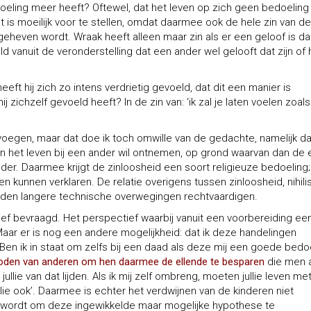
eling meer heeft? Oftewel, dat het leven op zich geen bedoeling
t is moeilijk voor te stellen, omdat daarmee ook de hele zin van de
eheven wordt. Wraak heeft alleen maar zin als er een geloof is da
ld vanuit de veronderstelling dat een ander wel gelooft dat zijn of 
eeft hij zich zo intens verdrietig gevoeld, dat dit een manier is
ichzelf gevoeld heeft? In de zin van: ‘ik zal je laten voelen zoals j
voegen, maar dat doe ik toch omwille van de gedachte, namelijk da
n het leven bij een ander wil ontnemen, op grond waarvan dan de 
der. Daarmee krijgt de zinloosheid een soort religieuze bedoeling;
en kunnen verklaren. De relatie overigens tussen zinloosheid, nihil
ouden langere technische overwegingen rechtvaardigen.
ief bevraagd. Het perspectief waarbij vanuit een voorbereiding ee
ar er is nog een andere mogelijkheid: dat ik deze handelingen
 Ben ik in staat om zelfs bij een daad als deze mij een goede bedo
doden van anderen om hen daarmee de ellende te besparen
die men 
os jullie van dat lijden. Als ik mij zelf ombreng, moeten jullie leven me
ullie ook’. Daarmee is echter het verdwijnen van de kinderen niet
k wordt om deze ingewikkelde maar mogelijke hypothese te