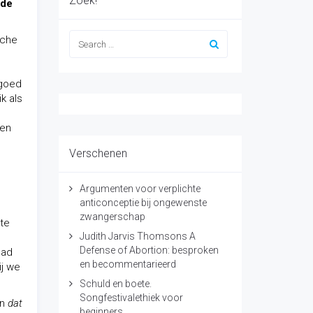
Zoek!
nde
sche
 goed
k als
gen
Verschenen
Argumenten voor verplichte
anticonceptie bij ongewenste
zwangerschap
 te
Judith Jarvis Thomsons A
Defense of Abortion: besproken
had
en becommentarieerd
ij we
Schuld en boete.
Songfestivalethiek voor
en
dat
beginners