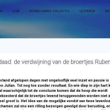
EN
ZIJN
KIERKEGAARD COLLECTIE
LEZINGEN
AD
aad: de verdwijning van de broertjes Rube
rland afgelopen dagen met ongelooflijk veel inzet en passie is
Julian. Tot nog toe zonder resultaat. En wie diep in zijn
hart k
al waarschijnlijk tot de conclusie komen dat de hoop die wordt
ekoesterd dat de broertjes levend teruggevonden worden niet 
eel groot is. Het idee van de mogelijke vondst van twee levenlo
ichamen zal ons een rilling bezorgen gevolgd door berusting, o