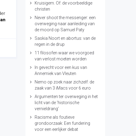
Kruisigem. Of: de voorbeeldige
christen
der
Never shoot the messenger: een
dan
overweging naar aanleiding van
de moord op Samuel Paty
Saskia Noort en abortus: van de
regen in de drup
11 filosofen waar we voorgoed
van verlost moeten worden
In gevecht voor een kus van
Annemiek van Vleuten
Nemo op zoek naar zichzelf: de
zaak van 3 iMacs voor 6 euro
Argumenten ter overweging in het
licht van de ‘historische
vernieldrang’
Racisme als foutieve
grondoorzaak: Een fundering
voor een eerlijker debat