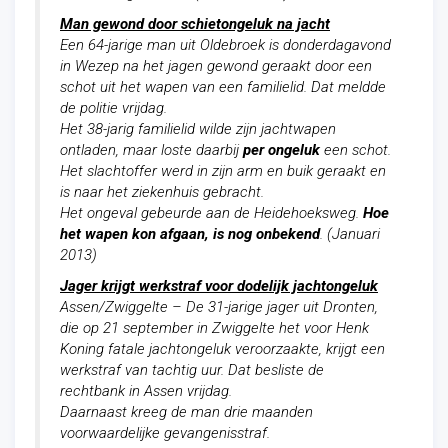
Man gewond door schietongeluk na jacht
Een 64-jarige man uit Oldebroek is donderdagavond
in Wezep na het jagen gewond geraakt door een
schot uit het wapen van een familielid. Dat meldde
de politie vrijdag.
Het 38-jarig familielid wilde zijn jachtwapen
ontladen, maar loste daarbij
per ongeluk
een schot.
Het slachtoffer werd in zijn arm en buik geraakt en
is naar het ziekenhuis gebracht.
Het ongeval gebeurde aan de Heidehoeksweg.
Hoe
het wapen kon afgaan, is nog onbekend
. (Januari
2013)
Jager krijgt werkstraf voor dodelijk jachtongeluk
Assen/Zwiggelte – De 31-jarige jager uit Dronten,
die op 21 september in Zwiggelte het voor Henk
Koning fatale jachtongeluk veroorzaakte, krijgt een
werkstraf van tachtig uur. Dat besliste de
rechtbank in Assen vrijdag.
Daarnaast kreeg de man drie maanden
voorwaardelijke gevangenisstraf.