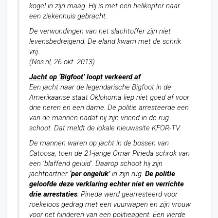
kogel in zijn maag. Hij is met een helikopter naar
een ziekenhuis gebracht.
De verwondingen van het slachtoffer zijn niet
levensbedreigend. De eland kwam met de schrik
vrij.
(Nos.nl, 26 okt. 2013)
Jacht op ‘Bigfoot’ loopt verkeerd af
Een jacht naar de legendarische Bigfoot in de
Amerikaanse staat Oklohoma liep niet goed af voor
drie heren en een dame. De politie arresteerde een
van de mannen nadat hij zijn vriend in de rug
schoot. Dat meldt de lokale nieuwssite KFOR-TV.
De mannen waren op jacht in de bossen van
Catoosa, toen de 21-jarige Omar Pineda schrok van
een ‘blaffend geluid’. Daarop schoot hij zijn
jachtpartner
‘per ongeluk’
in zijn rug.
De politie
geloofde deze verklaring echter niet en verrichte
drie arrestaties
. Pineda werd gearresteerd voor
roekeloos gedrag met een vuurwapen en zijn vrouw
voor het hinderen van een politieagent. Een vierde