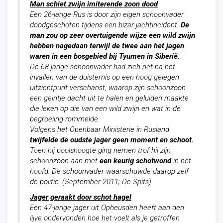
Man schiet zwijn imiterende zoon dood
Een 26-jarige Rus is door zijn eigen schoonvader
doodgeschoten tijdens een bizar jachtincident.
De
man zou op zeer overtuigende wijze een wild zwijn
hebben nagedaan terwijl de twee aan het jagen
waren in een bosgebied bij Tyumen in Siberië.
De 68-jarige schoonvader had zich net na het
invallen van de duisternis op een hoog gelegen
uitzichtpunt verschanst, waarop zijn schoonzoon
een geintje dacht uit te halen en geluiden maakte
die leken op die van een wild zwijn en wat in de
begroeiing rommelde.
Volgens het Openbaar Ministerie in Rusland
twijfelde de oudste jager geen moment en schoot.
Toen hij poolshoogte ging nemen trof hij zijn
schoonzoon aan met
een keurig schotwond
in het
hoofd. De schoonvader waarschuwde daarop zelf
de politie. (September 2011; De Spits)
Jager geraakt door schot hagel
Een 47-jarige jager uit Opheusden heeft aan den
lijve ondervonden hoe het voelt als je getroffen