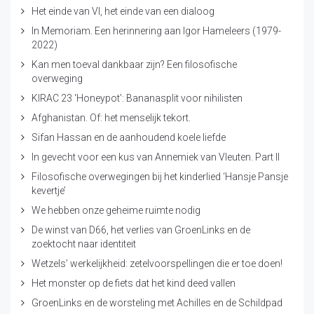
Het einde van VI, het einde van een dialoog
In Memoriam. Een herinnering aan Igor Hameleers (1979-
2022)
Kan men toeval dankbaar zijn? Een filosofische
overweging
KIRAC 23 ‘Honeypot’: Bananasplit voor nihilisten
Afghanistan. Of: het menselijk tekort.
Sifan Hassan en de aanhoudend koele liefde
In gevecht voor een kus van Annemiek van Vleuten. Part II
Filosofische overwegingen bij het kinderlied ‘Hansje Pansje
kevertje’
We hebben onze geheime ruimte nodig
De winst van D66, het verlies van GroenLinks en de
zoektocht naar identiteit
Wetzels’ werkelijkheid: zetelvoorspellingen die er toe doen!
Het monster op de fiets dat het kind deed vallen
GroenLinks en de worsteling met Achilles en de Schildpad