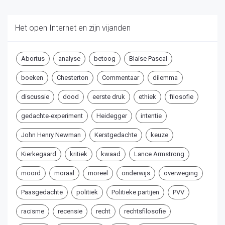
Het open Internet en zijn vijanden
Abortus
analyse
betoog
Blaise Pascal
boeken
Chesterton
Commentaar
dilemma
discussie
dood
eerste druk
ethiek
filosofie
gedachte-experiment
Heidegger
intentie
John Henry Newman
Kerstgedachte
keuze
Kierkegaard
kritiek
kwaad
Lance Armstrong
moord
moraal
moreel
onderwijs
overweging
Paasgedachte
politiek
Politieke partijen
PVV
racisme
recensie
recht
rechtsfilosofie