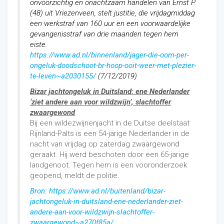
onvoorzichtig en onachtzaam handelen van Ernst P.
(48) uit Vriezenveen, stelt justitie, die vrijdagmiddag
een werkstraf van 160 uur en een voorwaardelijke
gevangenisstraf van drie maanden tegen hem
eiste.
https://www.ad.nl/binnenland/jager-die-oom-per-
ongeluk-doodschoot-br-hoop-ooit-weer-met-plezier-
te-leven~a2030155/
(7/12/2019)
Bizar jachtongeluk in Duitsland: ene Nederlander
‘ziet andere aan voor wildzwijn’, slachtoffer
zwaargewond
Bij een wildezwijnenjacht in de Duitse deelstaat
Rijnland-Palts is een 54-jarige Nederlander in de
nacht van vrijdag op zaterdag zwaargewond
geraakt. Hij werd beschoten door een 65-jarige
landgenoot. Tegen hem is een vooronderzoek
geopend, meldt de politie.
Bron: https://www.ad.nl/buitenland/bizar-
jachtongeluk-in-duitsland-ene-nederlander-ziet-
andere-aan-voor-wildzwijn-slachtoffer-
zwaargewond~a270f85a/