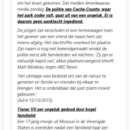
om het leven gekomen. Dat melden Amerikaanse
media zondag.
De politie van Cache County, waar
het park onder valt, gaat uit van een ongeluk. Er is
daarom geen aanklacht ingediend.
De jongen zat verscholen in een terreinwagen toen
het geweer van een vriend die naast hem zat
ineens afging. Het slachtoffer overleed ter plaatse.
Zijn naam is nog niet bekendgemaakt omdat de
politie eerst alle familieleden wil inlichten. ‘Zij zijn er
natuurlijk kapot van’, aldus plaatsvervangend sheriff
Matt Bilodeau, tegen ABC News.
‘Het uitstapje was bedoeld om van de natuur te
genieten en familie en vrienden bij elkaar te
brengen. Het is ondenkbaar dat juist zoiets moest
gebeuren.’
(Ad.nl 12/10/2015)
Tiener VS per ongeluk gedood door kogel
familielid
Een 17-jarig meisje uit Missouri in de Verenigde
Staten is overleden nadat een familielid haar per