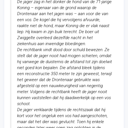
De jager zag in het donker de hond van de 71-jarige
Koning – eigenaar van de grond waarop de
Drontenaar aan het jagen was – aan voor die van
een vos. De kogel die hij vervolgens afvuurde,
raakte niet de hond, maar Koning die er vlak naast
liep. Hij kwam in zijn buik terecht. De boer uit
Zwiggelte overleed diezelfde nacht in het
ziekenhuis aan inwendige bloedingen.
De rechtbank vindt dood door schuld bewezen. Ze
stelt dat de jager nooit had mogen schieten, omdat
hij vanwege de duisternis de afstand tot zijn doelwit
niet goed kon bepalen. Die afstand bleek tijdens
een reconstructie 350 meter te zijn geweest, terwijl
het geweer dat de Drontenaar gebruikte was
afgesteld op een nauwkeurigheid van negentig
meter. Volgens de rechtbank heeft de jager nooit
kunnen vaststellen dat hij daadwerkelijk op een vos
schoot.
De jager verklaarde tijdens de rechtszaak dat hij
kort voor het ongeluk een vos had aangeschoten,
maar dat het dier was gevlucht. Toen hij enkele
seconden later weer ogen zag oplichten in de