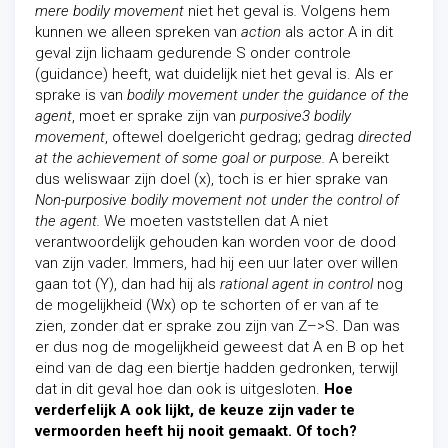
mere bodily movement
niet het geval is
.
Volgens hem
kunnen we alleen spreken van
action
als actor A in dit
geval zijn lichaam gedurende S onder controle
(guidance) heeft, wat duidelijk niet het geval is. Als er
sprake is van
bodily movement under the guidance of the
agent
, moet er sprake zijn van
purposive
3
bodily
movement
, oftewel doelgericht gedrag; gedrag
directed
at the achievement of some goal or purpose.
A bereikt
dus weliswaar zijn doel (x), toch is er hier sprake van
Non-purposive bodily movement not under the control of
the agent.
We moeten vaststellen dat A niet
verantwoordelijk gehouden kan worden voor de dood
van zijn vader. Immers, had hij een uur later over willen
gaan tot (Y), dan had hij als
rational agent in control
nog
de mogelijkheid (Wx) op te schorten of er van af te
zien, zonder dat er sprake zou zijn van Z–>S. Dan was
er dus nog de mogelijkheid geweest dat A en B op het
eind van de dag een biertje hadden gedronken, terwijl
dat in dit geval hoe dan ook is uitgesloten.
Hoe
verderfelijk A ook lijkt, de keuze zijn vader te
vermoorden heeft hij nooit gemaakt. Of toch?