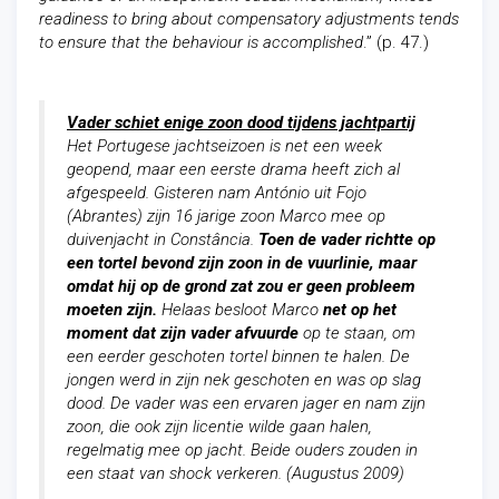
readiness to bring about compensatory adjustments tends
to ensure that the behaviour is accomplished
.” (p. 47.)
Vader schiet enige zoon dood tijdens jachtpartij
Het Portugese jachtseizoen is net een week
geopend, maar een eerste drama heeft zich al
afgespeeld. Gisteren nam António uit Fojo
(Abrantes) zijn 16 jarige zoon Marco mee op
duivenjacht in Constância.
Toen de vader richtte op
een tortel bevond zijn zoon in de vuurlinie, maar
omdat hij op de grond zat zou er geen probleem
moeten zijn.
Helaas besloot Marco
net op het
moment dat zijn vader afvuurde
op te staan, om
een eerder geschoten tortel binnen te halen. De
jongen werd in zijn nek geschoten en was op slag
dood. De vader was een ervaren jager en nam zijn
zoon, die ook zijn licentie wilde gaan halen,
regelmatig mee op jacht. Beide ouders zouden in
een staat van shock verkeren.
(Augustus 2009)