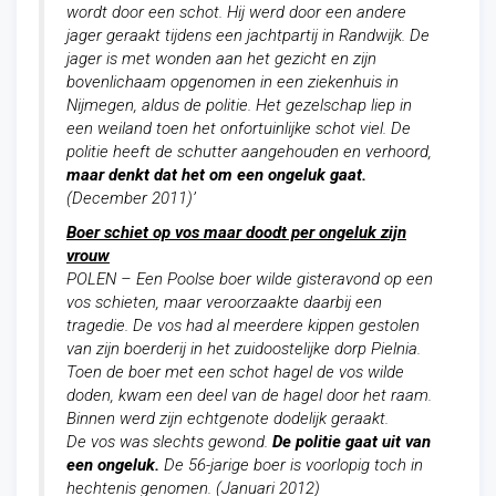
wordt door een schot. Hij werd door een andere
jager geraakt tijdens een jachtpartij in Randwijk. De
jager is met wonden aan het gezicht en zijn
bovenlichaam opgenomen in een ziekenhuis in
Nijmegen, aldus de politie. Het gezelschap liep in
een weiland toen het onfortuinlijke schot viel. De
politie heeft de schutter aangehouden en verhoord,
maar denkt dat het om een ongeluk gaat.
(December 2011)’
Boer schiet op vos maar doodt per ongeluk zijn
vrouw
POLEN – Een Poolse boer wilde gisteravond op een
vos schieten, maar veroorzaakte daarbij een
tragedie. De vos had al meerdere kippen gestolen
van zijn boerderij in het zuidoostelijke dorp Pielnia.
Toen de boer met een schot hagel de vos wilde
doden, kwam een deel van de hagel door het raam.
Binnen werd zijn echtgenote dodelijk geraakt.
De vos was slechts gewond.
De politie gaat uit van
een ongeluk.
De 56-jarige boer is voorlopig toch in
hechtenis genomen. (Januari 2012)