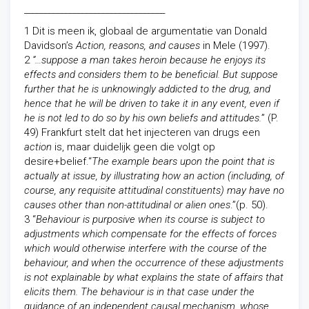
__________________________________
1 Dit is meen ik, globaal de argumentatie van Donald
Davidson’s
Action, reasons, and causes
in Mele (1997).
2
“…suppose a man takes heroin because he enjoys its
effects and considers them to be beneficial. But suppose
further that he is unknowingly addicted to the drug, and
hence that he will be driven to take it in any event, even if
he is not led to do so by his own beliefs and attitudes.
” (P.
49) Frankfurt stelt dat het injecteren van drugs een
action
is, maar duidelijk geen die volgt op
desire+belief.“
The example bears upon the point that is
actually at issue, by illustrating how an action (including, of
course, any requisite attitudinal constituents) may have no
causes other than non-attitudinal or alien ones
.”(p. 50).
3 “
Behaviour is purposive when its course is subject to
adjustments which compensate for the effects of forces
which would otherwise interfere with the course of the
behaviour, and when the occurrence of these adjustments
is not explainable by what explains the state of affairs that
elicits them. The behaviour is in that case under the
guidance of an independent causal mechanism, whose