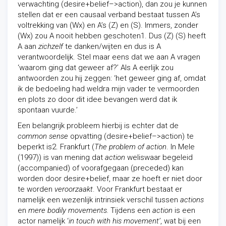
verwachting (desire+belief–>action), dan zou je kunnen
stellen dat er een causaal verband bestaat tussen A’s
voltrekking van (Wx) en A’s (Z) en (S). Immers, zonder
(Wx) zou A nooit hebben geschoten1. Dus (Z) (S) heeft
A aan
zichzelf
te danken/wijten en dus is A
verantwoordelijk. Stel maar eens dat we aan A vragen
‘waarom ging dat geweer af?’ Als A eerlijk zou
antwoorden zou hij zeggen: ‘het geweer ging af, omdat
ik de bedoeling had weldra mijn vader te vermoorden
en plots zo door dit idee bevangen werd dat ik
spontaan vuurde.’
Een belangrijk probleem hierbij is echter dat de
common sense
opvatting (desire+belief–>action) te
beperkt is2. Frankfurt (
The problem of action
. In Mele
(1997)) is van mening dat
action
weliswaar begeleid
(accompanied) of voorafgegaan (preceded) kan
worden door desire+belief, maar ze hoeft er niet door
te worden
veroorzaakt
. Voor Frankfurt bestaat er
namelijk een wezenlijk intrinsiek verschil tussen
actions
en
mere bodily movements.
Tijdens een
action
is een
actor namelijk ‘
in touch with his movement’
, wat bij een