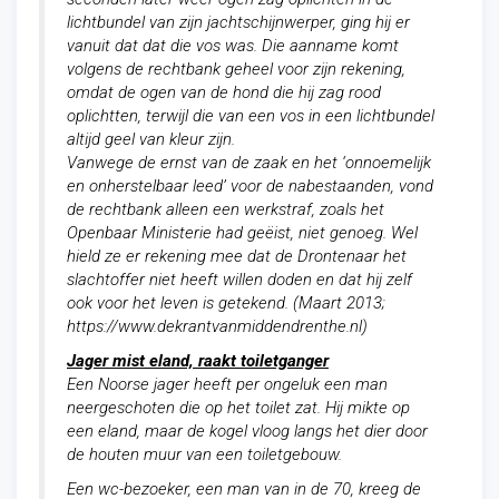
lichtbundel van zijn jachtschijnwerper, ging hij er
vanuit dat dat die vos was. Die aanname komt
volgens de rechtbank geheel voor zijn rekening,
omdat de ogen van de hond die hij zag rood
oplichtten, terwijl die van een vos in een lichtbundel
altijd geel van kleur zijn.
Vanwege de ernst van de zaak en het ‘onnoemelijk
en onherstelbaar leed’ voor de nabestaanden, vond
de rechtbank alleen een werkstraf, zoals het
Openbaar Ministerie had geëist, niet genoeg. Wel
hield ze er rekening mee dat de Drontenaar het
slachtoffer niet heeft willen doden en dat hij zelf
ook voor het leven is getekend.
(Maart 2013;
https://www.dekrantvanmiddendrenthe.nl)
Jager mist eland, raakt toiletganger
Een Noorse jager heeft per ongeluk een man
neergeschoten die op het toilet zat. Hij mikte op
een eland, maar de kogel vloog langs het dier door
de houten muur van een toiletgebouw.
Een wc-bezoeker, een man van in de 70, kreeg de