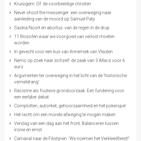
Kruisigem. Of: de voorbeeldige christen
Never shoot the messenger: een overweging naar
aanleiding van de moord op Samuel Paty
Saskia Noort en abortus: van de regen in de drup
11 filosofen waar we voorgoed van verlost moeten
worden
In gevecht voor een kus van Annemiek van Vleuten
Nemo op zoek naar zichzelf: de zaak van 3 iMacs voor 6
euro
Argumenten ter overweging in het licht van de ‘historische
vernieldrang’
Racisme als foutieve grondoorzaak: Een fundering voor
een eerlijker debat
Complotten, autoriteit, gehoorzaamheid en het pokerspel
Het recht om een morele afweging te mogen maken
Verslag van een dag aan het front: Balanceren tussen
ironie en ernst
Carnaval naar de Filistijnen: ‘We noemen het Verkleedfeest!’