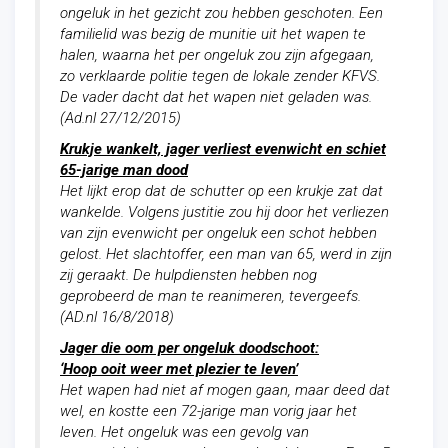
ongeluk in het gezicht zou hebben geschoten.
Een
familielid was bezig de munitie uit het wapen te
halen, waarna het per ongeluk zou zijn afgegaan,
zo verklaarde politie tegen de lokale zender KFVS.
De vader dacht dat het wapen niet geladen was.
(Ad.nl 27/12/2015)
Krukje wankelt, jager verliest evenwicht en schiet
65-jarige man dood
Het lijkt erop dat de schutter op een krukje zat dat
wankelde. Volgens justitie zou hij door het verliezen
van zijn evenwicht per ongeluk een schot hebben
gelost. Het slachtoffer, een man van 65, werd in zijn
zij geraakt. De hulpdiensten hebben nog
geprobeerd de man te reanimeren, tevergeefs.
(AD.nl 16/8/2018)
Jager die oom per ongeluk doodschoot:
‘Hoop ooit weer met plezier te leven’
Het wapen had niet af mogen gaan, maar deed dat
wel, en kostte een 72-jarige man vorig jaar het
leven. Het ongeluk was een gevolg van