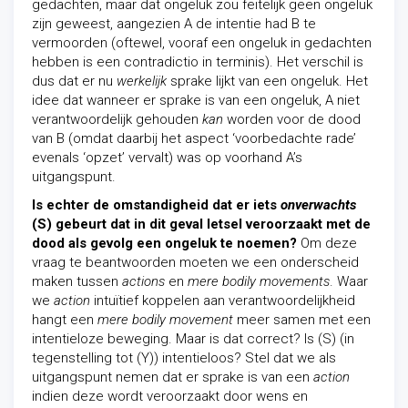
gedachten, maar dat ongeluk zou feitelijk geen ongeluk
zijn geweest, aangezien A de intentie had B te
vermoorden (oftewel, vooraf een ongeluk in gedachten
hebben is een contradictio in terminis). Het verschil is
dus dat er nu
werkelijk
sprake lijkt van een ongeluk. Het
idee dat wanneer er sprake is van een ongeluk, A niet
verantwoordelijk gehouden
kan
worden voor de dood
van B (omdat daarbij het aspect ‘voorbedachte rade’
evenals ‘opzet’ vervalt) was op voorhand A’s
uitgangspunt.
Is echter de omstandigheid dat er iets
onverwachts
(S) gebeurt dat in dit geval letsel veroorzaakt met de
dood als gevolg een ongeluk te noemen?
Om deze
vraag te beantwoorden moeten we een onderscheid
maken tussen
actions
en
mere bodily movements
. Waar
we
action
intuïtief koppelen aan verantwoordelijkheid
hangt een
mere bodily movement
meer samen met een
intentieloze beweging. Maar is dat correct? Is (S) (in
tegenstelling tot (Y)) intentieloos? Stel dat we als
uitgangspunt nemen dat er sprake is van een
action
indien deze wordt veroorzaakt door wens en