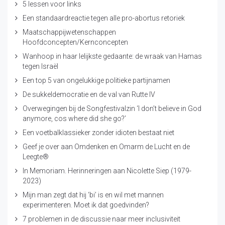
5 lessen voor links
Een standaardreactie tegen alle pro-abortus retoriek
Maatschappijwetenschappen
Hoofdconcepten/Kernconcepten
Wanhoop in haar lelijkste gedaante: de wraak van Hamas
tegen Israël
Een top 5 van ongelukkige politieke partijnamen
De sukkeldemocratie en de val van Rutte IV
Overwegingen bij de Songfestivalzin ‘I don’t believe in God
anymore, cos where did she go?’
Een voetbalklassieker zonder idioten bestaat niet
Geef je over aan Omdenken en Omarm de Lucht en de
Leegte®
In Memoriam. Herinneringen aan Nicolette Siep (1979-
2023)
Mijn man zegt dat hij ‘bi’ is en wil met mannen
experimenteren. Moet ik dat goedvinden?
7 problemen in de discussie naar meer inclusiviteit