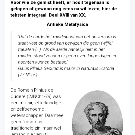
Voor wie ze gemist heeft, er nooit tegenaan is
gelopen of gewoon nog eens na wil lezen, hier de
teksten integraal. Deel XVIII van XX.
Antieke Metafysica
‘Dat de aarde het middelpunt van het universum is
staat vast op grond van bewijzen die geen twijfel
toelaten (…). Als de aarde namelijk niet in het
midden stond zouden er geen even lange dagen en
nachten kunnen bestaan.’
Gaius Plinius Secundus maior in Naturalis Historia
(77 NChr.)
De Romein Plinius de
Oudere (23NChr.-79) was
een militair, letterkundige
en zelfbenoemd
wetenschapper. Daarmee
geen filosoof in
traditionele zin, maar wel
iemand die vanuit