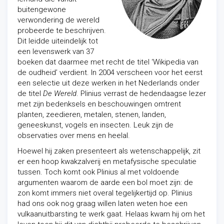
buitengewone
verwondering de wereld
probeerde te beschrijven.
Dit leidde uiteindelijk tot
een levenswerk van 37
boeken dat daarmee met recht de titel ‘Wikipedia van
de oudheid’ verdient. In 2004 verscheen voor het eerst
een selectie uit deze werken in het Nederlands onder
de titel
De Wereld
. Plinius verrast de hedendaagse lezer
met zijn bedenksels en beschouwingen omtrent
planten, zeedieren, metalen, stenen, landen,
geneeskunst, vogels en insecten. Leuk zijn de
observaties over mens en heelal.
Hoewel hij zaken presenteert als wetenschappelijk, zit
er een hoop kwakzalverij en metafysische speculatie
tussen. Toch komt ook Plinius al met voldoende
argumenten waarom de aarde een bol moet zijn: de
zon komt immers niet overal tegelijkertijd op. Plinius
had ons ook nog graag willen laten weten hoe een
vulkaanuitbarsting te werk gaat. Helaas kwam hij om het