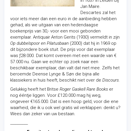
in 1637 in Leiden bij
Jan Maire.
Descartes zal het
voor iets meer dan een euro in de aanbieding hebben
gehad, als we uitgaan van een hedendaagse
boekenprijs van 30,- voor een mooi gebonden
exemplaar. Antiquair Anton Gerits (1930) vermeldt in zijn
Op dubbelspoor en Pilatusbaan
(2000) dat hij in 1969 op
dit bijzondere boek stuit. De prijs voor dat exemplaar
was ƒ28.000. Dat komt overeen met een waarde van €
57.000 nu. Gaan we echter op zoek naar een
beschikbaar exemplaar, dan valt dat niet mee. Zelfs het
beroemde Deense Lynge & Søn die bijna alle
klassiekers in huis heeft, beschikt niet over de
Discours
.
Gelukkig heeft het Britse
Roger Gaskell Rare Books
er
nog ééntje liggen. Voor £120.000 mag hij weg,
ongeveer €165.000. Dat is een hoop geld, voor die ene
waarheid, die ik u ook wel gratis wil verklappen: denkt u?
Wees dan zeker van uw bestaan.
__________