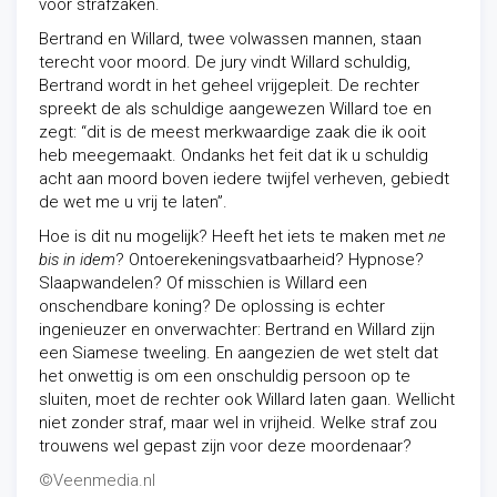
voor strafzaken.
Bertrand en Willard, twee volwassen mannen, staan
terecht voor moord. De jury vindt Willard schuldig,
Bertrand wordt in het geheel vrijgepleit. De rechter
spreekt de als schuldige aangewezen Willard toe en
zegt: “dit is de meest merkwaardige zaak die ik ooit
heb meegemaakt. Ondanks het feit dat ik u schuldig
acht aan moord boven iedere twijfel verheven, gebiedt
de wet me u vrij te laten”.
Hoe is dit nu mogelijk? Heeft het iets te maken met
ne
bis in idem
? Ontoerekeningsvatbaarheid? Hypnose?
Slaapwandelen? Of misschien is Willard een
onschendbare koning? De oplossing is echter
ingenieuzer en onverwachter: Bertrand en Willard zijn
een Siamese tweeling. En aangezien de wet stelt dat
het onwettig is om een onschuldig persoon op te
sluiten, moet de rechter ook Willard laten gaan. Wellicht
niet zonder straf, maar wel in vrijheid. Welke straf zou
trouwens wel gepast zijn voor deze moordenaar?
©Veenmedia.nl