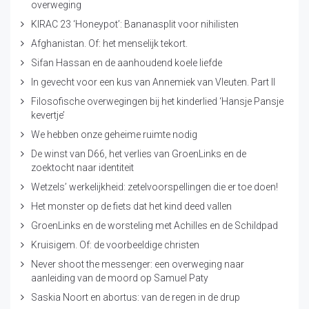
overweging
KIRAC 23 ‘Honeypot’: Bananasplit voor nihilisten
Afghanistan. Of: het menselijk tekort.
Sifan Hassan en de aanhoudend koele liefde
In gevecht voor een kus van Annemiek van Vleuten. Part II
Filosofische overwegingen bij het kinderlied ‘Hansje Pansje
kevertje’
We hebben onze geheime ruimte nodig
De winst van D66, het verlies van GroenLinks en de
zoektocht naar identiteit
Wetzels’ werkelijkheid: zetelvoorspellingen die er toe doen!
Het monster op de fiets dat het kind deed vallen
GroenLinks en de worsteling met Achilles en de Schildpad
Kruisigem. Of: de voorbeeldige christen
Never shoot the messenger: een overweging naar
aanleiding van de moord op Samuel Paty
Saskia Noort en abortus: van de regen in de drup