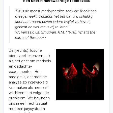
Een uiterst merkwaardige rechtszaak
‘Dit is de meest merkwaardige zaak die ik ooit heb
meegemaakt. Ondanks het feit dat ik u schuldig
acht aan moord boven iedere twijfel verheven,
gebiedt de wet me u vrij te laten.’
Vrij vertaald uit: Smullyan, R.M. (1978). What’s the
name of this book?
De (rechts)filosofie
biedt veel lekenvermaak
als het gaat om raadsels
en gedachte-
experimenten. Het
aardige is, dat men de
analyse zo ingewikkeld
kan maken als men zelf
wil. Neem het volgende
probleem. We bevinden
ons in een rechtsstaat
met een jurysysteem