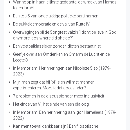
Wanhoop in haar lelijkste gedaante: de wraak van Hamas
tegen Israël
Een top 5 van ongelukkige politieke partijnamen
De sukkeldemocratie en de val van Rutte IV
Overwegingen bij de Songfestivalzin ‘I don’t believe in God
anymore, cos where did she go?’
Een voetbalklassieker zonder idioten bestaat niet
Geef je over aan Omdenken en Omarm de Lucht en de
Leegte®
In Memoriam. Herinneringen aan Nicolette Siep (1979-
2023)
Mijn man zegt dat hij ‘bi’ is en wil met mannen
experimenteren. Moet ik dat goedvinden?
7 problemen in de discussie naar meer inclusiviteit
Het einde van VI, het einde van een dialoog
In Memoriam. Een herinnering aan Igor Hameleers (1979-
2022)
Kan men toeval dankbaar zijn? Een filosofische