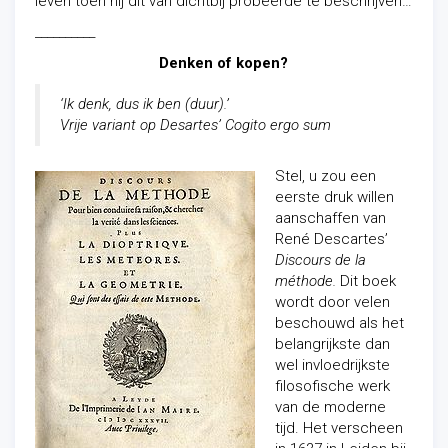
leven toen hij dit van dichtbij probeerde te beschrijven…
__________
Denken of kopen?
‘Ik denk, dus ik ben (duur).’
Vrije variant op Desartes’ Cogito ergo sum
Stel, u zou een
eerste druk willen
aanschaffen van
René Descartes’
Discours de la
méthode.
Dit boek
wordt door velen
beschouwd als het
belangrijkste dan
wel invloedrijkste
filosofische werk
van de moderne
tijd. Het verscheen