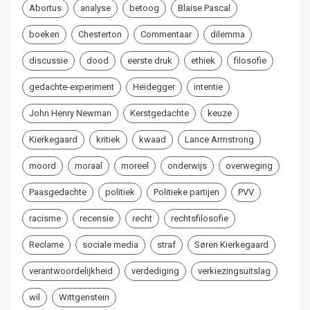
Abortus
analyse
betoog
Blaise Pascal
boeken
Chesterton
Commentaar
dilemma
discussie
dood
eerste druk
ethiek
filosofie
gedachte-experiment
Heidegger
intentie
John Henry Newman
Kerstgedachte
keuze
Kierkegaard
kritiek
kwaad
Lance Armstrong
moord
moraal
moreel
onderwijs
overweging
Paasgedachte
politiek
Politieke partijen
PVV
racisme
recensie
recht
rechtsfilosofie
Reclame
sociale media
straf
Søren Kierkegaard
verantwoordelijkheid
verdediging
verkiezingsuitslag
wil
Wittgenstein