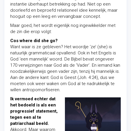
instantie überhaupt betrekking op had. Niet op een
doorleefd en beproefd relationeel idee kennelijk, maar
hooguit op een leeg en vervangbaar concept.
Maar goed, het wordt eigenlijk nog ingewikkelder met
de zin die erop volgt:
Cos where did she go?
Want waar is ze gebleven? Het woordje ‘ze’ (she) is
natuurlijk grammaticaal opvallend. Ook in het Engels is
God ‘een mannelijk’ woord. De Bijbel bevat ongeveer
170 verwijzingen naar God als de ‘Vader’. En iemand kan
noodzakelijkerwijs geen vader zijn, tenzij hij mannelijk is.
Aan de andere kant: God is Geest (Joh. 4:24), dus we
moeten ook weer waken om God al te nadrukkelijk te
willen antropomorfiseren.
Ik vermoed echter dat
het bedoeld is als een
progressief statement,
tegen een al te
patriarchaal
beeld.
Akkoord. Maar waarom