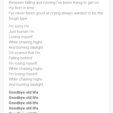
Between falling and running I’ve been trying to get on
my feet in time
I’ve never been good at crying always wanted to be the
tough type
I’m sorry I’m
Just human I’m
Losing myself
While chasing highs
And burning daylight
I’m scared that I’m
Falling behind
I’m losing myself
While chasing highs
I’m losing myself
While chasing highs
And burning daylight
Goodbye old life
Goodbye old life
Goodbye old life
Goodbye old life