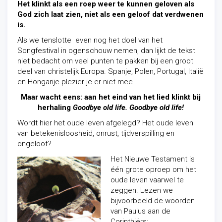
Het klinkt als een roep weer te kunnen geloven als
God zich laat zien, niet als een geloof dat verdwenen
is.
Als we tenslotte even nog het doel van het
Songfestival in ogenschouw nemen, dan lijkt de tekst
niet bedacht om veel punten te pakken bij een groot
deel van christelijk Europa. Spanje, Polen, Portugal, Italië
en Hongarije plezier je er niet mee.
Maar wacht eens: aan het eind van het lied klinkt bij
herhaling
Goodbye old life.
Goodbye old life!
Wordt hier het oude leven afgelegd? Het oude leven
van betekenisloosheid, onrust, tijdverspilling en
ongeloof?
Het Nieuwe Testament is
één grote oproep om het
oude leven vaarwel te
zeggen. Lezen we
bijvoorbeeld de woorden
van Paulus aan de
Corinthiërs: