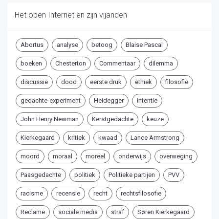
Het open Internet en zijn vijanden
Abortus
analyse
betoog
Blaise Pascal
boeken
Chesterton
Commentaar
dilemma
discussie
dood
eerste druk
ethiek
filosofie
gedachte-experiment
Heidegger
intentie
John Henry Newman
Kerstgedachte
keuze
Kierkegaard
kritiek
kwaad
Lance Armstrong
moord
moraal
moreel
onderwijs
overweging
Paasgedachte
politiek
Politieke partijen
PVV
racisme
recensie
recht
rechtsfilosofie
Reclame
sociale media
straf
Søren Kierkegaard