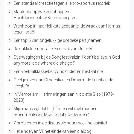
Een standaardreactie tegen alle pro-abortus retoriek
Maatschappijwetenschappen
Hoofdconcepten/Kernconcepten
Wanhoop in haar lelijkste gedaante: de wraak van Hamas
tegen Israël
Een top 5 van ongelukkige politieke partijnamen
De sukkeldemocratie en de val van Rutte IV
Overwegingen bij de Songfestivalzin ‘I don’t believe in God
anymore, cos where did she go?’
Een voetbalklassieker zonder idioten bestaat niet
Geef je over aan Omdenken en Omarm de Lucht en de
Leegte®
In Memoriam. Herinneringen aan Nicolette Siep (1979-
2023)
Mijn man zegt dat hij ‘bi’ is en wil met mannen
experimenteren. Moet ik dat goedvinden?
7 problemen in de discussie naar meer inclusiviteit
Het einde van VI, het einde van een dialoog