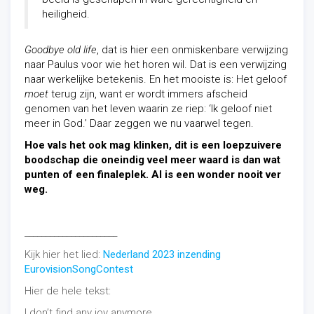
heiligheid.
Goodbye old life
, dat is hier een onmiskenbare verwijzing
naar Paulus voor wie het horen wil. Dat is een verwijzing
naar werkelijke betekenis. En het mooiste is: Het geloof
moet
terug zijn, want er wordt immers afscheid
genomen van het leven waarin ze riep: ‘Ik geloof niet
meer in God.’ Daar zeggen we nu vaarwel tegen.
Hoe vals het ook mag klinken, dit is een loepzuivere
boodschap die oneindig veel meer waard is dan wat
punten of een finaleplek. Al is een wonder nooit ver
weg.
______________________
Kijk hier het lied:
Nederland 2023 inzending
EurovisionSongContest
Hier de hele tekst:
I don’t find any joy anymore