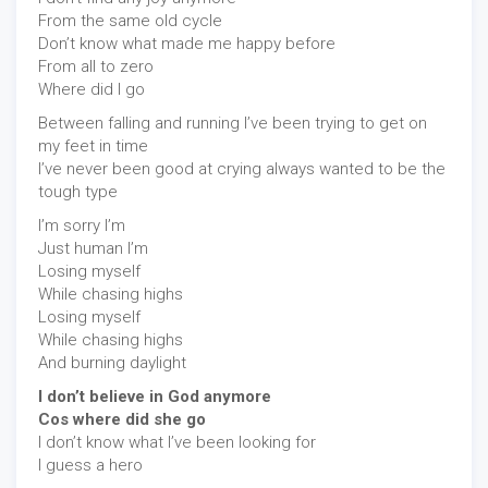
From the same old cycle
Don’t know what made me happy before
From all to zero
Where did I go
Between falling and running I’ve been trying to get on
my feet in time
I’ve never been good at crying always wanted to be the
tough type
I’m sorry I’m
Just human I’m
Losing myself
While chasing highs
Losing myself
While chasing highs
And burning daylight
I don’t believe in God anymore
Cos where did she go
I don’t know what I’ve been looking for
I guess a hero