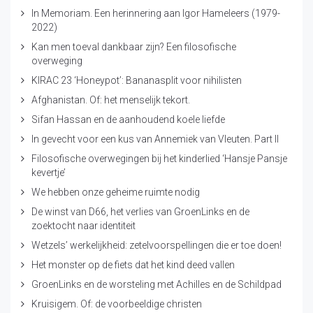
In Memoriam. Een herinnering aan Igor Hameleers (1979-
2022)
Kan men toeval dankbaar zijn? Een filosofische
overweging
KIRAC 23 ‘Honeypot’: Bananasplit voor nihilisten
Afghanistan. Of: het menselijk tekort.
Sifan Hassan en de aanhoudend koele liefde
In gevecht voor een kus van Annemiek van Vleuten. Part II
Filosofische overwegingen bij het kinderlied ‘Hansje Pansje
kevertje’
We hebben onze geheime ruimte nodig
De winst van D66, het verlies van GroenLinks en de
zoektocht naar identiteit
Wetzels’ werkelijkheid: zetelvoorspellingen die er toe doen!
Het monster op de fiets dat het kind deed vallen
GroenLinks en de worsteling met Achilles en de Schildpad
Kruisigem. Of: de voorbeeldige christen