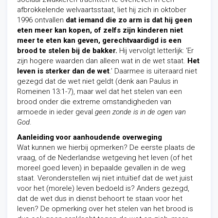
afbrokkelende welvaartsstaat, liet
hij zich in oktober
1996 ontvallen
dat iemand die zo arm is dat hij geen
eten meer kan kopen, of zelfs zijn kinderen niet
meer te eten kan geven, gerechtvaardigd is een
brood te stelen bij de bakker.
Hij vervolgt letterlijk: ‘Er
zijn hogere waarden dan alleen wat in de wet staat.
Het
leven is sterker dan de wet
.’ Daarmee is uiteraard niet
gezegd dat de wet niet geldt (denk aan Paulus in
Romeinen 13:1-7), maar wel dat het stelen van een
brood onder die extreme omstandigheden van
armoede in ieder geval
geen zonde is in de ogen van
God
.
Aanleiding voor aanhoudende overweging
Wat kunnen we hierbij opmerken? De eerste plaats de
vraag, of de Nederlandse wetgeving het leven (of het
moreel goed leven) in bepaalde gevallen in de weg
staat. Veronderstellen wij niet intuïtief dat de wet juist
voor het (morele) leven bedoeld is? Anders gezegd,
dat de wet dus in dienst behoort te staan voor het
leven? De opmerking over het stelen van het brood is