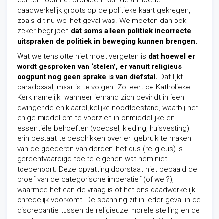
echter nooit het probleem van de armoede
daadwerkelijk groots op de politieke kaart gekregen,
zoals dit nu wel het geval was. We moeten dan ook
zeker begrijpen
dat soms alleen politiek incorrecte
uitspraken de politiek in beweging kunnen brengen.
Wat we tenslotte niet moet vergeten is
dat hoewel er
wordt gesproken van ‘stelen’, er vanuit religieus
oogpunt nog geen sprake is van diefstal.
Dat lijkt
paradoxaal, maar is te volgen. Zo leert de Katholieke
Kerk namelijk wanneer iemand zich bevindt in ‘een
dwingende en klaarblijkelijke noodtoestand, waarbij het
enige middel om te voorzien in onmiddellijke en
essentiële behoeften (voedsel, kleding, huisvesting)
erin bestaat te beschikken over en gebruik te maken
van de goederen van derden’ het dus (religieus) is
gerechtvaardigd toe te eigenen wat hem niet
toebehoort. Deze opvatting doorstaat niet bepaald de
proef van de categorische imperatief (of wel?),
waarmee het dan de vraag is of het ons daadwerkelijk
onredelijk voorkomt. De spanning zit in ieder geval in de
discrepantie tussen de religieuze morele stelling en de