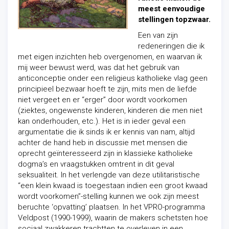
meest eenvoudige
stellingen topzwaar.
Een van zijn
redeneringen die ik
met eigen inzichten heb overgenomen, en waarvan ik
mij weer bewust werd, was dat het gebruik van
anticonceptie onder een religieus katholieke vlag geen
principieel bezwaar hoeft te zijn, mits men de liefde
niet vergeet en er “erger” door wordt voorkomen
(ziektes, ongewenste kinderen, kinderen die men niet
kan onderhouden, etc.). Het is in ieder geval een
argumentatie die ik sinds ik er kennis van nam, altijd
achter de hand heb in discussie met mensen die
oprecht geïnteresseerd zijn in klassieke katholieke
dogma’s en vraagstukken omtrent in dit geval
seksualiteit. In het verlengde van deze utilitaristische
“een klein kwaad is toegestaan indien een groot kwaad
wordt voorkomen”-stelling kunnen we ook zijn meest
beruchte ‘opvatting’ plaatsen. In het VPRO-programma
Veldpost (1990-1999), waarin de makers schetsten hoe
sociaal zwakkeren trachtten te overleven in een