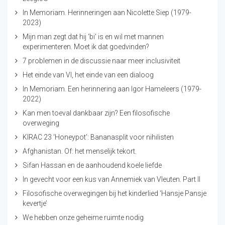
In Memoriam. Herinneringen aan Nicolette Siep (1979-
2023)
Mijn man zegt dat hij ‘bi’ is en wil met mannen
experimenteren. Moet ik dat goedvinden?
7 problemen in de discussie naar meer inclusiviteit
Het einde van VI, het einde van een dialoog
In Memoriam. Een herinnering aan Igor Hameleers (1979-
2022)
Kan men toeval dankbaar zijn? Een filosofische
overweging
KIRAC 23 ‘Honeypot’: Bananasplit voor nihilisten
Afghanistan. Of: het menselijk tekort.
Sifan Hassan en de aanhoudend koele liefde
In gevecht voor een kus van Annemiek van Vleuten. Part II
Filosofische overwegingen bij het kinderlied ‘Hansje Pansje
kevertje’
We hebben onze geheime ruimte nodig