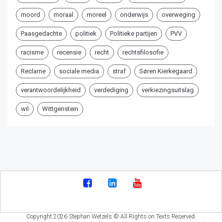
moord
moraal
moreel
onderwijs
overweging
Paasgedachte
politiek
Politieke partijen
PVV
racisme
recensie
recht
rechtsfilosofie
Reclame
sociale media
straf
Søren Kierkegaard
verantwoordelijkheid
verdediging
verkiezingsuitslag
wil
Wittgenstein
Copyright 2026 Stephan Wetzels © All Rights on Texts Reserved.