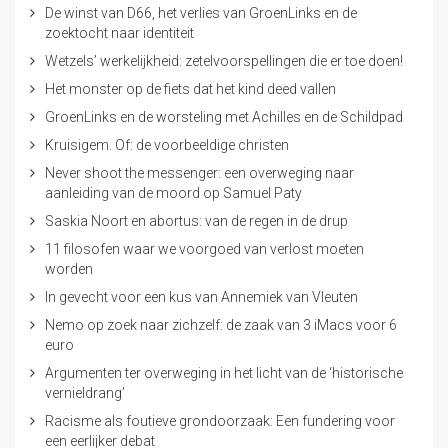
De winst van D66, het verlies van GroenLinks en de
zoektocht naar identiteit
Wetzels’ werkelijkheid: zetelvoorspellingen die er toe doen!
Het monster op de fiets dat het kind deed vallen
GroenLinks en de worsteling met Achilles en de Schildpad
Kruisigem. Of: de voorbeeldige christen
Never shoot the messenger: een overweging naar
aanleiding van de moord op Samuel Paty
Saskia Noort en abortus: van de regen in de drup
11 filosofen waar we voorgoed van verlost moeten
worden
In gevecht voor een kus van Annemiek van Vleuten
Nemo op zoek naar zichzelf: de zaak van 3 iMacs voor 6
euro
Argumenten ter overweging in het licht van de ‘historische
vernieldrang’
Racisme als foutieve grondoorzaak: Een fundering voor
een eerlijker debat