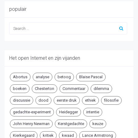
populair
Het open Internet en zijn vijanden
Abortus
analyse
betoog
Blaise Pascal
boeken
Chesterton
Commentaar
dilemma
discussie
dood
eerste druk
ethiek
filosofie
gedachte-experiment
Heidegger
intentie
John Henry Newman
Kerstgedachte
keuze
Kierkegaard
kritiek
kwaad
Lance Armstrong