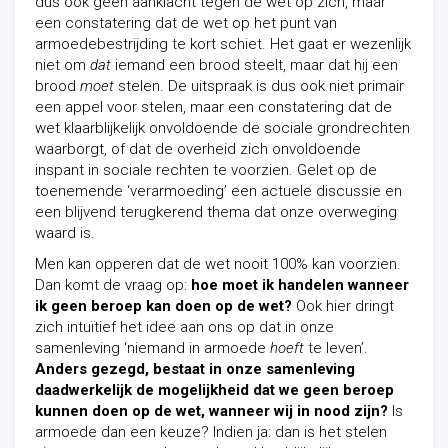
dus ook geen aanklacht tegen de wet op zich, maar
een constatering dat de wet op het punt van
armoedebestrijding te kort schiet. Het gaat er wezenlijk
niet om
dat
iemand een brood steelt, maar dat hij een
brood
moet
stelen. De uitspraak is dus ook niet primair
een appel voor stelen, maar een constatering dat de
wet klaarblijkelijk onvoldoende de sociale grondrechten
waarborgt, of dat de overheid zich onvoldoende
inspant in sociale rechten te voorzien. Gelet op de
toenemende ‘verarmoeding’ een actuele discussie en
een blijvend terugkerend thema dat onze overweging
waard is.
Men kan opperen dat de wet nooit 100% kan voorzien.
Dan komt de vraag op:
hoe moet ik handelen wanneer
ik geen beroep kan doen op de wet?
Ook hier dringt
zich intuïtief het idee aan ons op dat in onze
samenleving ‘niemand in armoede
hoeft
te leven’.
Anders gezegd, bestaat in onze samenleving
daadwerkelijk de mogelijkheid dat we geen beroep
kunnen doen op de wet, wanneer wij in nood zijn?
Is
armoede dan een keuze? Indien ja: dan is het stelen