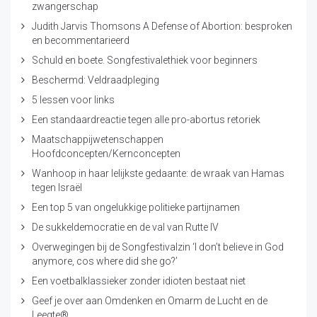
zwangerschap
Judith Jarvis Thomsons A Defense of Abortion: besproken
en becommentarieerd
Schuld en boete. Songfestivalethiek voor beginners
Beschermd: Veldraadpleging
5 lessen voor links
Een standaardreactie tegen alle pro-abortus retoriek
Maatschappijwetenschappen
Hoofdconcepten/Kernconcepten
Wanhoop in haar lelijkste gedaante: de wraak van Hamas
tegen Israël
Een top 5 van ongelukkige politieke partijnamen
De sukkeldemocratie en de val van Rutte IV
Overwegingen bij de Songfestivalzin ‘I don’t believe in God
anymore, cos where did she go?’
Een voetbalklassieker zonder idioten bestaat niet
Geef je over aan Omdenken en Omarm de Lucht en de
Leegte®