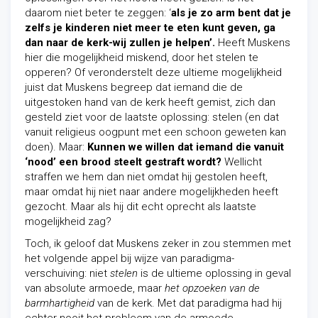
daarom niet beter te zeggen: ‘
als je zo arm bent dat je
zelfs je kinderen niet meer te eten kunt geven, ga
dan naar de kerk-wij zullen je helpen’.
Heeft Muskens
hier die mogelijkheid miskend, door het stelen te
opperen? Of veronderstelt deze ultieme mogelijkheid
juist dat Muskens begreep dat iemand die de
uitgestoken hand van de kerk heeft gemist, zich dan
gesteld ziet voor de laatste oplossing: stelen (en dat
vanuit religieus oogpunt met een schoon geweten kan
doen). Maar:
Kunnen we willen dat iemand die
vanuit
‘nood’
een brood steelt gestraft wordt?
Wellicht
straffen we hem dan niet omdat hij gestolen heeft,
maar omdat hij niet naar andere mogelijkheden heeft
gezocht. Maar als hij dit echt oprecht als laatste
mogelijkheid zag?
Toch, ik geloof dat Muskens zeker in zou stemmen met
het volgende appel bij wijze van paradigma-
verschuiving: niet
stelen
is de ultieme oplossing in geval
van absolute armoede, maar
het opzoeken van de
barmhartigheid
van de kerk. Met dat paradigma had hij