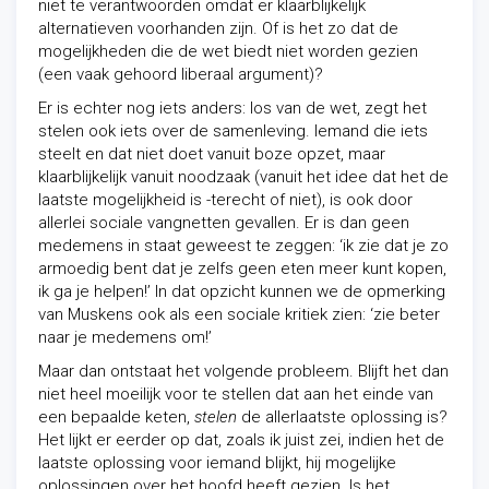
niet te verantwoorden omdat er klaarblijkelijk
alternatieven voorhanden zijn. Of is het zo dat de
mogelijkheden die de wet biedt niet worden gezien
(een vaak gehoord liberaal argument)?
Er is echter nog iets anders: los van de wet, zegt het
stelen ook iets over de samenleving. Iemand die iets
steelt en dat niet doet vanuit boze opzet, maar
klaarblijkelijk vanuit noodzaak (vanuit het idee dat het de
laatste mogelijkheid is -terecht of niet), is ook door
allerlei sociale vangnetten gevallen. Er is dan geen
medemens in staat geweest te zeggen: ‘ik zie dat je zo
armoedig bent dat je zelfs geen eten meer kunt kopen,
ik ga je helpen!’ In dat opzicht kunnen we de opmerking
van Muskens ook als een sociale kritiek zien: ‘zie beter
naar je medemens om!’
Maar dan ontstaat het volgende probleem. Blijft het dan
niet heel moeilijk voor te stellen dat aan het einde van
een bepaalde keten,
stelen
de allerlaatste oplossing is?
Het lijkt er eerder op dat, zoals ik juist zei, indien het de
laatste oplossing voor iemand blijkt, hij mogelijke
oplossingen over het hoofd heeft gezien. Is het