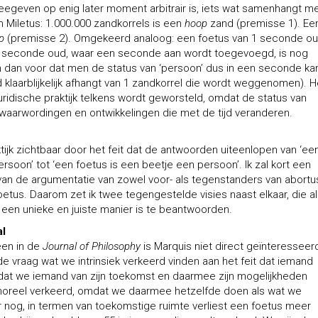
eegeven op enig later moment arbitrair is, iets wat samenhangt m
n Miletus: 1.000.000 zandkorrels is een
hoop
zand (premisse 1). Ee
p
(premisse 2). Omgekeerd analoog: een foetus van 1 seconde oud
n seconde oud, waar een seconde aan wordt toegevoegd, is nog
 dan voor dat men de status van ‘persoon’ dus in een seconde ka
klaarblijkelijk afhangt van 1 zandkorrel die wordt weggenomen). He
uridische praktijk telkens wordt geworsteld, omdat de status van
gewaarwordingen en ontwikkelingen die met de tijd veranderen.
tijk zichtbaar door het feit dat de antwoorden uiteenlopen van ‘ee
rsoon’ tot ‘een foetus is een beetje een persoon’. Ik zal kort een
an de argumentatie van zowel voor- als tegenstanders van abortu
oetus. Daarom zet ik twee tegengestelde visies naast elkaar, die al
 een unieke en juiste manier is te beantwoorden.
al
heen in de
Journal of Philosophy
is Marquis niet direct geïnteresseerd
e vraag wat we intrinsiek verkeerd vinden aan het feit dat iemand
is dat we iemand van zijn toekomst en daarmee zijn mogelijkheden
moreel verkeerd, omdat we daarmee hetzelfde doen als wat we
r nog, in termen van toekomstige ruimte verliest een foetus meer