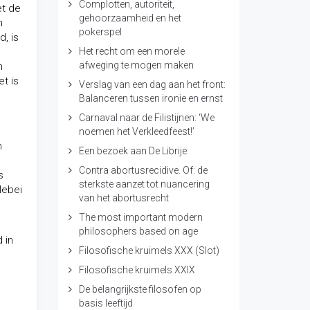
Complotten, autoriteit,
et de
gehoorzaamheid en het
n
pokerspel
, is
Het recht om een morele
afweging te mogen maken
n
t is
Verslag van een dag aan het front:
Balanceren tussen ironie en ernst
Carnaval naar de Filistijnen: ‘We
noemen het Verkleedfeest!’
n
Een bezoek aan De Librije
Contra abortusrecidive. Of: de
s
sterkste aanzet tot nuancering
lebei
van het abortusrecht
The most important modern
philosophers based on age
 in
Filosofische kruimels XXX (Slot)
Filosofische kruimels XXIX
De belangrijkste filosofen op
basis leeftijd