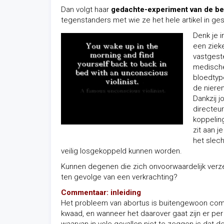
Dan volgt haar
gedachte-experiment van de be
tegenstanders met wie ze het hele artikel in gesp
Denk je i
een zieke
vastgest
medische 
bloedtyp
de nieren
Dankzij j
directeur
koppelin
zit aan 
het slech
veilig losgekoppeld kunnen worden.
Kunnen degenen die zich onvoorwaardelijk ver
ten gevolge van een verkrachting?
Commentaar: inleiding
Het probleem van abortus is buitengewoon com
kwaad, en wanneer het daarover gaat zijn er per