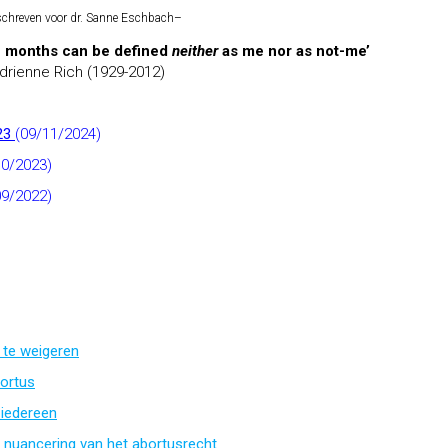
chreven voor dr. Sanne Eschbach
–
ine months can be defined
neither
as me nor as not-me’
drienne Rich (1929-2012)
023
(09/11/2024)
10/2023)
09/2022)
 te weigeren
ortus
 iedereen
t nuancering van het abortusrecht