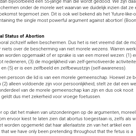
 dan bijvoorbeeld een 55-jarige man die wordt gedood. We zijn da
schermen onder de morele wet waarvan we duidelijk inzien dat ze
ekomst tegemoet zien. Dit is ook wel bekend als het ‘future-like-o
taining the single most powerful argument against abortion’ (Boon
l Status of Abortion
vooral zichzelf willen beschermen. Dus het is niet vreemd dat de m
 niets over de bescherming van niet morele wezens. Warren werk
t kan worden opgemaakt of er sprake is van een moreel wezen: (1) er
 redeneren, (3) de mogelijkheid van zelf-gemotiveerde activiteiten
en (5) er is een zelfbeeld en zelfbewustzijn (self-awareness).
ijk een persoon die lid is van een morele gemeenschap. Hoewel ze b
(2) alleen voldoende zijn voor persoonlijkheid, stelt ze dat een w
onderdeel van de morele gemeenschap kan zijn en dus ook nooit
 geldt dus met zekerheid voor vroege foetussen.
hter op dat het maken van uitzonderingen op de argumenten, moreel
m ervoor kiest te laten zien dat abortus toegestaan is, zelfs als 
 worden opgemerkt dat haar allerlaatste zin van het artikel een
 that we have only been pretending throughout that the fetus is a