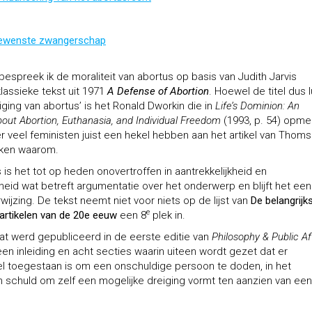
ngewenste zwangerschap
 bespreek ik de moraliteit van abortus op basis van Judith Jarvis
assieke tekst uit 1971
A Defense of Abortion
. Hoewel de titel dus l
ging van abortus’ is het Ronald Dworkin die in
Life’s Dominion: An
ut Abortion, Euthanasia, and Individual Freedom
(1993, p. 54) opme
r veel feministen juist een hekel hebben aan het artikel van Thoms
ijken waarom.
is het tot op heden onovertroffen in aantrekkelijkheid en
heid wat betreft argumentatie over het onderwerp en blijft het een
wijzing. De tekst neemt niet voor niets op de lijst van
De belangrijk
e
 artikelen van de 20e eeuw
een 8
plek in.
dat werd gepubliceerd in de eerste editie van
Philosophy & Public Af
een inleiding en acht secties waarin uiteen wordt gezet dat er
l toegestaan is om een onschuldige persoon te doden, in het
n schuld om zelf een mogelijke dreiging vormt ten aanzien van een