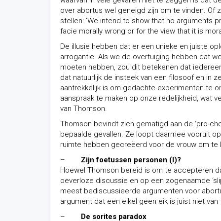
waarvan in vele gevallen niet te zeggen is dat d
over abortus wel geneigd zijn om te vinden. Of zo
stellen: ‘We intend to show that no arguments pr
facie morally wrong or for the view that it is moral
De illusie hebben dat er een unieke en juiste o
arrogantie. Als we de overtuiging hebben dat w
moeten hebben, zou dit betekenen dat iedereen d
dat natuurlijk de insteek van een filosoof en in
aantrekkelijk is om gedachte-experimenten te o
aanspraak te maken op onze redelijkheid, wat v
van Thomson.
Thomson bevindt zich gematigd aan de ‘pro-choi
bepaalde gevallen. Ze loopt daarmee vooruit op
ruimte hebben gecreëerd voor de vrouw om te kie
–
Zijn foetussen personen (I)?
Hoewel Thomson bereid is om te accepteren dat
oeverloze discussie en op een zogenaamde ‘slippe
meest bediscussieerde argumenten voor abortus 
argument dat een eikel geen eik is juist niet va
–
De sorites paradox