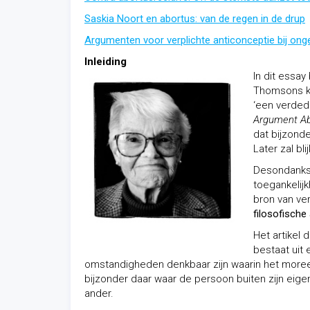
Saskia Noort en abortus: van de regen in de drup
Argumenten voor verplichte anticonceptie bij o
Inleiding
In dit essay
Thomsons kl
‘een verdedi
Argument Abo
dat bijzonde
Later zal bl
Desondanks 
toegankelijk
bron van ver
filosofische
Het artikel 
bestaat uit 
omstandigheden denkbaar zijn waarin het moree
bijzonder daar waar de persoon buiten zijn eige
ander.