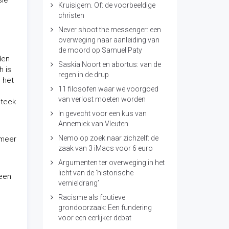
sie
Kruisigem. Of: de voorbeeldige
christen
Never shoot the messenger: een
overweging naar aanleiding van
de moord op Samuel Paty
den
Saskia Noort en abortus: van de
h is
regen in de drup
m het
11 filosofen waar we voorgoed
van verlost moeten worden
steek
In gevecht voor een kus van
Annemiek van Vleuten
Nemo op zoek naar zichzelf: de
 meer
zaak van 3 iMacs voor 6 euro
Argumenten ter overweging in het
licht van de ‘historische
 een
vernieldrang’
Racisme als foutieve
grondoorzaak: Een fundering
voor een eerlijker debat