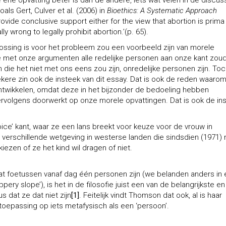
e ene opvatting beter is dan de andere, iets wat velen in de discus
als Gert, Culver et al. (2006) in
Bioethics: A Systematic Approach
ovide conclusive support either for the view that abortion is prima
ly wrong to legally prohibit abortion.’(p. 65).
plossing is voor het probleem zou een voorbeeld zijn van morele
e met onze argumenten alle redelijke personen aan onze kant zou
ie het niet met ons eens zou zijn, onredelijke personen zijn. Toc
 zekere zin ook de insteek van dit essay. Dat is ook de reden waaro
ntwikkelen, omdat deze in het bijzonder de bedoeling hebben
ervolgens doorwerkt op onze morele opvattingen. Dat is ook de in
ce’ kant, waar ze een lans breekt voor keuze voor de vrouw in
 verschillende wetgeving in westerse landen die sindsdien (1971)
zen of ze het kind wil dragen of niet.
 foetussen vanaf dag één personen zijn (we belanden anders in
ry slope’), is het in de filosofie juist een van de belangrijkste en
dat ze dat niet zijn
[1]
. Feitelijk vindt Thomson dat ook, al is haar
n toepassing op iets metafysisch als een ‘persoon’.