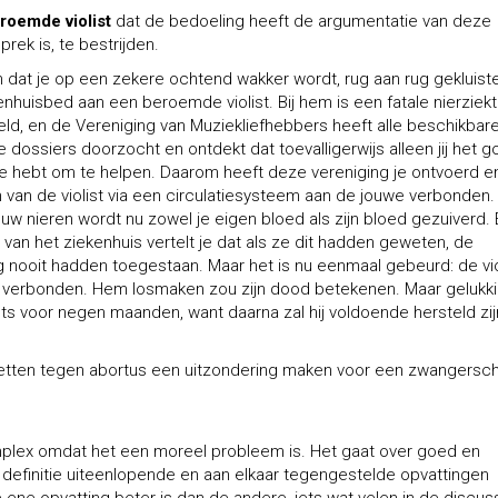
roemde violist
dat de bedoeling heeft de argumentatie van deze
rek is, te bestrijden.
n dat je op een zekere ochtend wakker wordt, rug aan rug gekluiste
nhuisbed aan een beroemde violist. Bij hem is een fatale nierziek
eld, en de Vereniging van Muziekliefhebbers heeft alle beschikbar
dossiers doorzocht en ontdekt dat toevalligerwijs alleen jij het 
e hebt om te helpen. Daarom heeft deze vereniging je ontvoerd en
 van de violist via een circulatiesysteem aan de jouwe verbonden.
ouw nieren wordt nu zowel je eigen bloed als zijn bloed gezuiverd.
 van het ziekenhuis vertelt je dat als ze dit hadden geweten, de
g nooit hadden toegestaan. Maar het is nu eenmaal gebeurd: de vio
je verbonden. Hem losmaken zou zijn dood betekenen. Maar gelukki
ts voor negen maanden, want daarna zal hij voldoende hersteld zij
zetten tegen abortus een uitzondering maken voor een zwangersc
plex omdat het een moreel probleem is. Het gaat over goed en
 definitie uiteenlopende en aan elkaar tegengestelde opvattingen