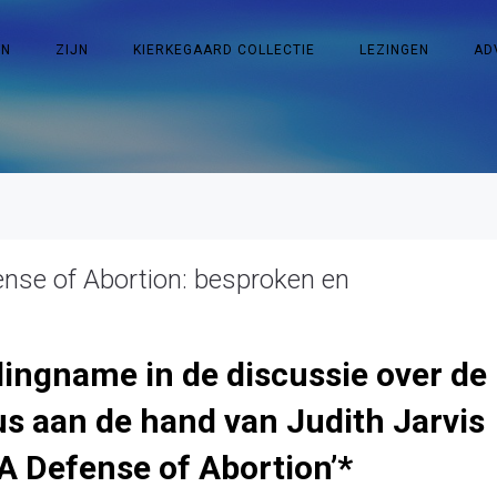
EN
ZIJN
KIERKEGAARD COLLECTIE
LEZINGEN
AD
nse of Abortion: besproken en
llingname in de discussie over de
us aan de hand van Judith Jarvis
 Defense of Abortion’*