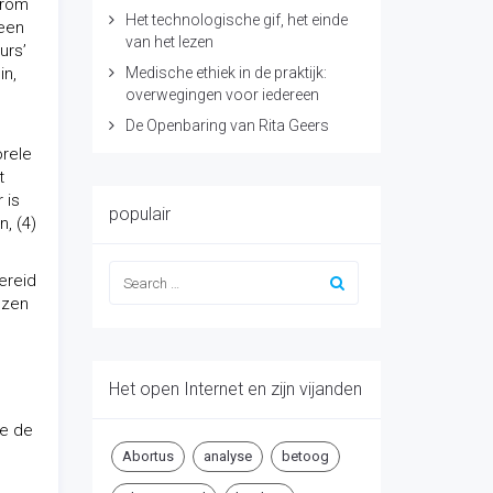
arom
Het technologische gif, het einde
 een
van het lezen
urs’
in,
Medische ethiek in de praktijk:
overwegingen voor iedereen
De Openbaring van Rita Geers
orele
t
 is
populair
, (4)
ereid
ezen
Het open Internet en zijn vijanden
we de
Abortus
analyse
betoog