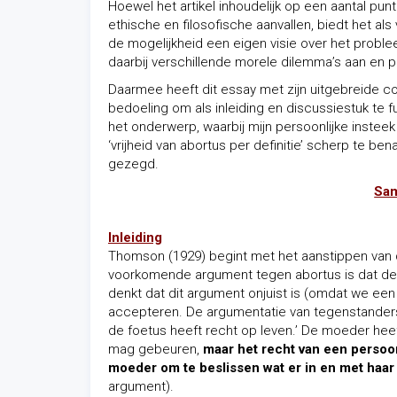
Hoewel het artikel inhoudelijk op een aantal pun
ethische en filosofische aanvallen, biedt het a
de mogelijkheid een eigen visie over het problee
daarbij verschillende morele dilemma’s aan en p
Daarmee heeft dit essay met zijn uitgebreide c
bedoeling om als inleiding en discussiestuk te 
het onderwerp, waarbij mijn persoonlijke instee
‘vrijheid van abortus per definitie’ scherp te be
gezegd.
Sam
Inleiding
Thomson (1929) begint met het aanstippen van
voorkomende argument tegen abortus is dat de
denkt dat dit argument onjuist is (omdat we een 
accepteren. De argumentatie van tegenstanders 
de foetus heeft recht op leven.’ De moeder heef
mag gebeuren,
maar het recht van een persoon
moeder om te beslissen wat er in en met haar
argument).