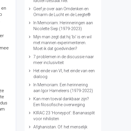
idioten bestaat niet
e en
Geef je over aan Omdenken en
ip
Omarm de Lucht en de Leegte®
.
In Memoriam. Herinneringen aan
Nicolette Siep (1979-2023)
er
Mijn man zegt dat hij ‘bi’ is en wil
met mannen experimenteren.
armee
Moet ik dat goedvinden?
7 problemen in de discussie naar
meer inclusiviteit
Het einde van VI, het einde van een
dialoog
In Memoriam. Een herinnering
ze
aan Igor Hameleers (1979-2022)
 te
Kan men toeval dankbaar zijn?
 dus
Een filosofische overweging
aam
KIRAC 23 ‘Honeypot’: Bananasplit
voor nihilisten
Afghanistan. Of: het menselijk