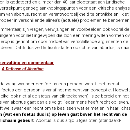
ten is gedateerd en al meer dan 40 jaar blootstaat aan juridische,
ls vertrekpunt genoeg aanknopingspunten voor een kritische analys
m van abortus, recht en verantwoordelijkheid te ontwikkelen. Ik st
robeer in verschillende alinea’s (actuele) problemen te benoemen
ommentaar, zijn vragen, verwijzingen en voorbeelden ook vooral de
fungeren voor niet ingewijden die zich een mening willen vormen ov
k erop is gericht om door middel van verschillende argumenten de
naderen. Dat ik dus zelf kritisch sta ten opzichte van abortus, is da
envatting en commentaar
A Defense of Abortion
 de vraag wanneer een foetus een persoon wordt. Het meest
 foetus een persoon is vanaf het moment van conceptie. Hoewel 
eikel ook niet al de status van eik toekennen), is ze bereid om het
van abortus gaat dan als volgt: ‘Ieder mens heeft recht op leven,
t weliswaar een recht om te beslissen wat er met en in haar lich
 (wat een foetus dus is) op leven gaat boven het recht van de
 lichaam gebeurt
. Abortus is dus altijd uitgesloten (standaard-