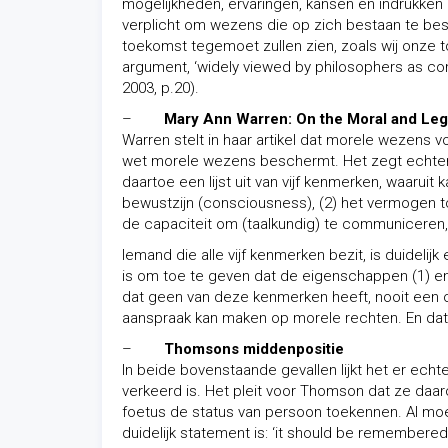
mogelijkheden, ervaringen, kansen en indrukken
verplicht om wezens die op zich bestaan te be
toekomst tegemoet zullen zien, zoals wij onze to
argument, ‘widely viewed by philosophers as con
2003, p.20).
–
Mary Ann Warren: On the Moral and Lega
Warren stelt in haar artikel dat morele wezens 
wet morele wezens beschermt. Het zegt echter
daartoe een lijst uit van vijf kenmerken, waarui
bewustzijn (consciousness), (2) het vermogen tot
de capaciteit om (taalkundig) te communiceren, 
Iemand die alle vijf kenmerken bezit, is duidel
is om toe te geven dat de eigenschappen (1) en 
dat geen van deze kenmerken heeft, nooit een 
aanspraak kan maken op morele rechten. En dat
–
Thomsons middenpositie
In beide bovenstaande gevallen lijkt het er ec
verkeerd is. Het pleit voor Thomson dat ze daaro
foetus de status van persoon toekennen. Al moet
duidelijk statement is: ‘it should be remembered