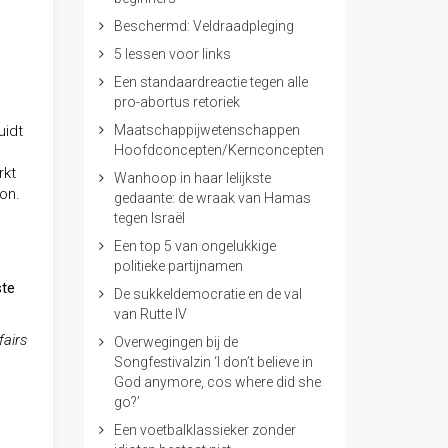
Beschermd: Veldraadpleging
5 lessen voor links
Een standaardreactie tegen alle
pro-abortus retoriek
uidt
Maatschappijwetenschappen
Hoofdconcepten/Kernconcepten
rkt
Wanhoop in haar lelijkste
on.
gedaante: de wraak van Hamas
tegen Israël
Een top 5 van ongelukkige
politieke partijnamen
ste
De sukkeldemocratie en de val
van Rutte IV
fairs
Overwegingen bij de
Songfestivalzin ‘I don’t believe in
God anymore, cos where did she
go?’
Een voetbalklassieker zonder