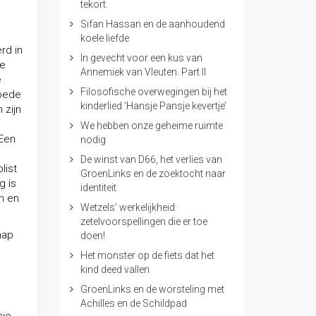
tekort.
Sifan Hassan en de aanhoudend
koele liefde
rd in
In gevecht voor een kus van
te
Annemiek van Vleuten. Part II
e
Filosofische overwegingen bij het
goede
kinderlied ‘Hansje Pansje kevertje’
 zijn
We hebben onze geheime ruimte
 Een
nodig
De winst van D66, het verlies van
list
GroenLinks en de zoektocht naar
g is
identiteit
n en
Wetzels’ werkelijkheid:
zetelvoorspellingen die er toe
hap
doen!
Het monster op de fiets dat het
kind deed vallen
GroenLinks en de worsteling met
Achilles en de Schildpad