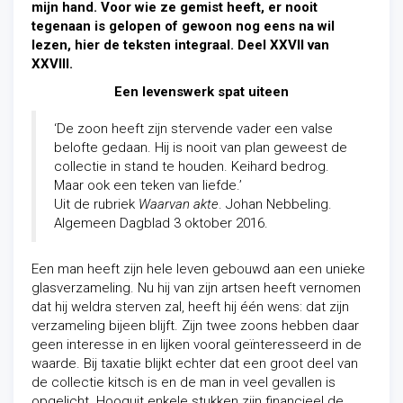
mijn hand. Voor wie ze gemist heeft, er nooit
tegenaan is gelopen of gewoon nog eens na wil
lezen, hier de teksten integraal. Deel XXVII van
XXVIII.
Een levenswerk spat uiteen
‘De zoon heeft zijn stervende vader een valse
belofte gedaan. Hij is nooit van plan geweest de
collectie in stand te houden. Keihard bedrog.
Maar ook een teken van liefde.’
Uit de rubriek
Waarvan akte
. Johan Nebbeling.
Algemeen Dagblad 3 oktober 2016.
Een man heeft zijn hele leven gebouwd aan een unieke
glasverzameling. Nu hij van zijn artsen heeft vernomen
dat hij weldra sterven zal, heeft hij één wens: dat zijn
verzameling bijeen blijft. Zijn twee zoons hebben daar
geen interesse in en lijken vooral geïnteresseerd in de
waarde. Bij taxatie blijkt echter dat een groot deel van
de collectie kitsch is en de man in veel gevallen is
opgelicht. Hooguit enkele stukken zijn financieel de