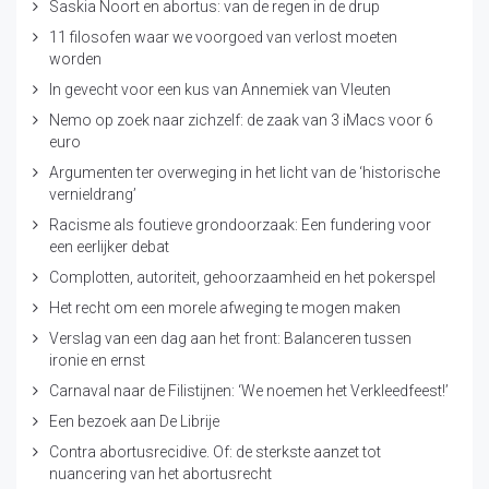
Saskia Noort en abortus: van de regen in de drup
11 filosofen waar we voorgoed van verlost moeten
worden
In gevecht voor een kus van Annemiek van Vleuten
Nemo op zoek naar zichzelf: de zaak van 3 iMacs voor 6
euro
Argumenten ter overweging in het licht van de ‘historische
vernieldrang’
Racisme als foutieve grondoorzaak: Een fundering voor
een eerlijker debat
Complotten, autoriteit, gehoorzaamheid en het pokerspel
Het recht om een morele afweging te mogen maken
Verslag van een dag aan het front: Balanceren tussen
ironie en ernst
Carnaval naar de Filistijnen: ‘We noemen het Verkleedfeest!’
Een bezoek aan De Librije
Contra abortusrecidive. Of: de sterkste aanzet tot
nuancering van het abortusrecht