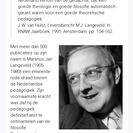
Nederland verlost van de gedachte, dat een
goede theologie en goede filosofie automatisch
garant waren voor een goede theoretische
pedagogiek.’
J.W. van Hulst,
Levensbericht M.J. Langeveld
. In:
KNAW Jaarboek, 1991, Amsterdam, pp. 154-162.
Met meer dan 500
publicaties op zijn
naam is Martinus Jan
Langeveld (1905-
1989) een eminente
rode draad binnen
de Nederlandse
pedagogiek. Zijn
voornaamste kracht
was dat hij de
pedagogiek
definitief wist te
ontmantelen van de
filosofie.