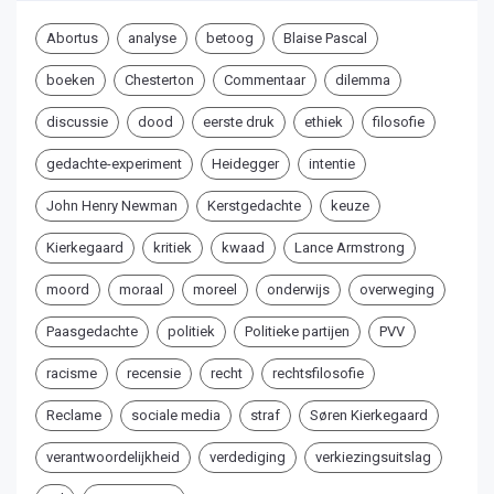
Abortus
analyse
betoog
Blaise Pascal
boeken
Chesterton
Commentaar
dilemma
discussie
dood
eerste druk
ethiek
filosofie
gedachte-experiment
Heidegger
intentie
John Henry Newman
Kerstgedachte
keuze
Kierkegaard
kritiek
kwaad
Lance Armstrong
moord
moraal
moreel
onderwijs
overweging
Paasgedachte
politiek
Politieke partijen
PVV
racisme
recensie
recht
rechtsfilosofie
Reclame
sociale media
straf
Søren Kierkegaard
verantwoordelijkheid
verdediging
verkiezingsuitslag