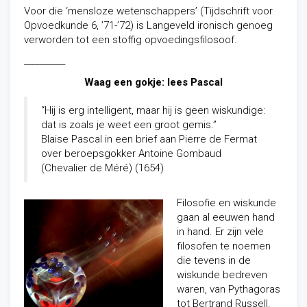
Voor die ‘mensloze wetenschappers’ (Tijdschrift voor
Opvoedkunde 6, ’71-’72) is Langeveld ironisch genoeg
verworden tot een stoffig opvoedingsfilosoof.
__________
Waag een gokje: lees Pascal
“Hij is erg intelligent, maar hij is geen wiskundige:
dat is zoals je weet een groot gemis.”
Blaise Pascal in een brief aan Pierre de Fermat
over beroepsgokker Antoine Gombaud
(Chevalier de Méré) (1654)
Filosofie en wiskunde
gaan al eeuwen hand
in hand. Er zijn vele
filosofen te noemen
die tevens in de
wiskunde bedreven
waren, van Pythagoras
tot Bertrand Russell.