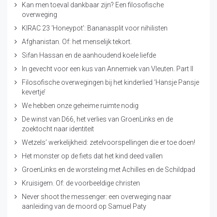
Kan men toeval dankbaar zijn? Een filosofische
overweging
KIRAC 23 ‘Honeypot’: Bananasplit voor nihilisten
Afghanistan. Of: het menselijk tekort.
Sifan Hassan en de aanhoudend koele liefde
In gevecht voor een kus van Annemiek van Vleuten. Part II
Filosofische overwegingen bij het kinderlied ‘Hansje Pansje
kevertje’
We hebben onze geheime ruimte nodig
De winst van D66, het verlies van GroenLinks en de
zoektocht naar identiteit
Wetzels’ werkelijkheid: zetelvoorspellingen die er toe doen!
Het monster op de fiets dat het kind deed vallen
GroenLinks en de worsteling met Achilles en de Schildpad
Kruisigem. Of: de voorbeeldige christen
Never shoot the messenger: een overweging naar
aanleiding van de moord op Samuel Paty