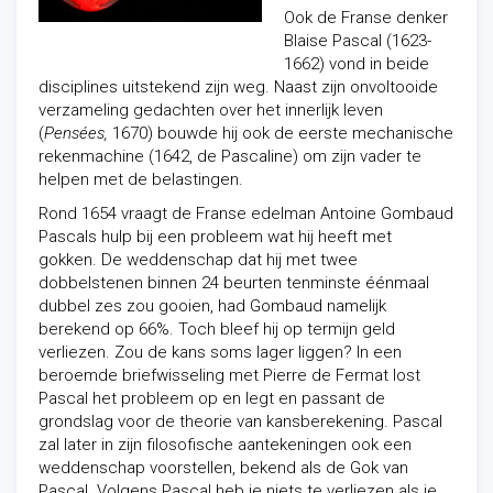
Ook de Franse denker
Blaise Pascal (1623-
1662) vond in beide
disciplines uitstekend zijn weg. Naast zijn onvoltooide
verzameling gedachten over het innerlijk leven
(
Pensées,
1670) bouwde hij ook de eerste mechanische
rekenmachine (1642, de Pascaline) om zijn vader te
helpen met de belastingen.
Rond 1654 vraagt de Franse edelman Antoine Gombaud
Pascals hulp bij een probleem wat hij heeft met
gokken. De weddenschap dat hij met twee
dobbelstenen binnen 24 beurten tenminste éénmaal
dubbel zes zou gooien, had Gombaud namelijk
berekend op 66%. Toch bleef hij op termijn geld
verliezen. Zou de kans soms lager liggen? In een
beroemde briefwisseling met Pierre de Fermat lost
Pascal het probleem op en legt en passant de
grondslag voor de theorie van kansberekening. Pascal
zal later in zijn filosofische aantekeningen ook een
weddenschap voorstellen, bekend als de Gok van
Pascal. Volgens Pascal heb je niets te verliezen als je