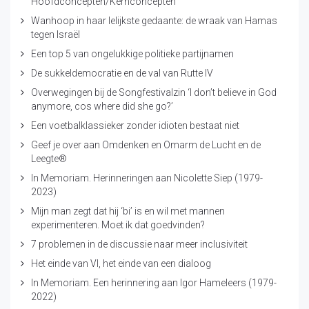
Hoofdconcepten/Kernconcepten
Wanhoop in haar lelijkste gedaante: de wraak van Hamas
tegen Israël
Een top 5 van ongelukkige politieke partijnamen
De sukkeldemocratie en de val van Rutte IV
Overwegingen bij de Songfestivalzin ‘I don’t believe in God
anymore, cos where did she go?’
Een voetbalklassieker zonder idioten bestaat niet
Geef je over aan Omdenken en Omarm de Lucht en de
Leegte®
In Memoriam. Herinneringen aan Nicolette Siep (1979-
2023)
Mijn man zegt dat hij ‘bi’ is en wil met mannen
experimenteren. Moet ik dat goedvinden?
7 problemen in de discussie naar meer inclusiviteit
Het einde van VI, het einde van een dialoog
In Memoriam. Een herinnering aan Igor Hameleers (1979-
2022)