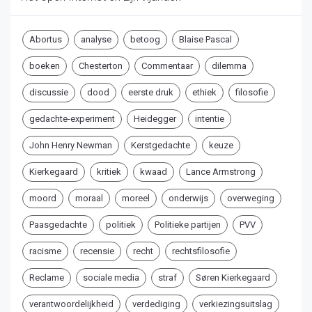
Abortus
analyse
betoog
Blaise Pascal
boeken
Chesterton
Commentaar
dilemma
discussie
dood
eerste druk
ethiek
filosofie
gedachte-experiment
Heidegger
intentie
John Henry Newman
Kerstgedachte
keuze
Kierkegaard
kritiek
kwaad
Lance Armstrong
moord
moraal
moreel
onderwijs
overweging
Paasgedachte
politiek
Politieke partijen
PVV
racisme
recensie
recht
rechtsfilosofie
Reclame
sociale media
straf
Søren Kierkegaard
verantwoordelijkheid
verdediging
verkiezingsuitslag