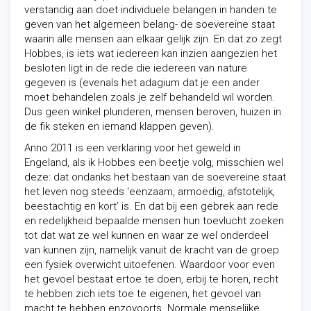
verstandig aan doet individuele belangen in handen te
geven van het algemeen belang- de soevereine staat
waarin alle mensen aan elkaar gelijk zijn. En dat zo zegt
Hobbes, is iets wat iedereen kan inzien aangezien het
besloten ligt in de rede die iedereen van nature
gegeven is (evenals het adagium dat je een ander
moet behandelen zoals je zelf behandeld wil worden.
Dus geen winkel plunderen, mensen beroven, huizen in
de fik steken en iemand klappen geven).
Anno 2011 is een verklaring voor het geweld in
Engeland, als ik Hobbes een beetje volg, misschien wel
deze: dat ondanks het bestaan van de soevereine staat
het leven nog steeds ‘eenzaam, armoedig, afstotelijk,
beestachtig en kort’ is. En dat bij een gebrek aan rede
en redelijkheid bepaalde mensen hun toevlucht zoeken
tot dat wat ze wel kunnen en waar ze wel onderdeel
van kunnen zijn, namelijk vanuit de kracht van de groep
een fysiek overwicht uitoefenen. Waardoor voor even
het gevoel bestaat ertoe te doen, erbij te horen, recht
te hebben zich iets toe te eigenen, het gevoel van
macht te hebben enzovoorts. Normale menselijke