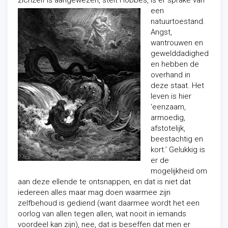
zichzelf is aangewezen, stelt Hobbes, is er sprake v
an
een
natuurtoestand.
Angst,
wantrouwen en
gewelddadighed
en hebben de
overhand in
deze staat. Het
leven is hier
‘eenzaam,
armoedig,
afstotelijk,
beestachtig en
kort.’ Gelukkig is
er de
mogelijkheid om
aan deze ellende te ontsnappen, en dat is niet dat
iedereen alles maar mag doen waarmee zijn
zelfbehoud is gediend (want daarmee wordt het een
oorlog van allen tegen allen, wat nooit in iemands
voordeel kan zijn), nee, dat is beseffen dat men er