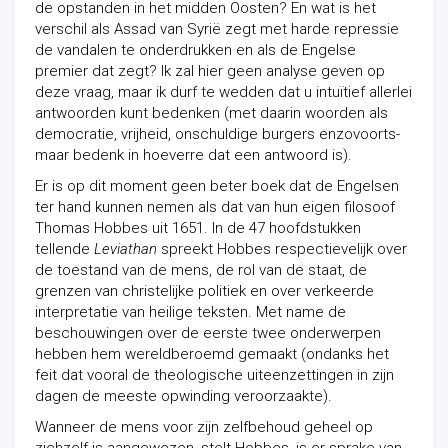
de opstanden in het midden Oosten? En wat is het
verschil als Assad van Syrië zegt met harde repressie
de vandalen te onderdrukken en als de Engelse
premier dat zegt? Ik zal hier geen analyse geven op
deze vraag, maar ik durf te wedden dat u intuïtief allerlei
antwoorden kunt bedenken (met daarin woorden als
democratie, vrijheid, onschuldige burgers enzovoorts-
maar bedenk in hoeverre dat een antwoord is).
Er is op dit moment geen beter boek dat de Engelsen
ter hand kunnen nemen als dat van hun eigen filosoof
Thomas Hobbes uit 1651. In de 47 hoofdstukken
tellende
Leviathan
spreekt Hobbes respectievelijk over
de toestand van de mens, de rol van de staat, de
grenzen van christelijke politiek en over verkeerde
interpretatie van heilige teksten. Met name de
beschouwingen over de eerste twee onderwerpen
hebben hem wereldberoemd gemaakt (ondanks het
feit dat vooral de theologische uiteenzettingen in zijn
dagen de meeste opwinding veroorzaakte).
Wanneer de mens voor zijn zelfbehoud geheel op