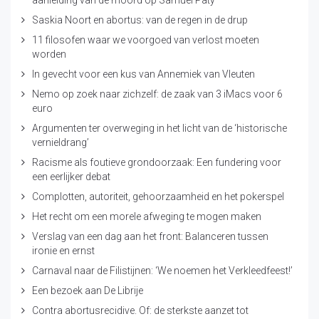
aanleiding van de moord op Samuel Paty
Saskia Noort en abortus: van de regen in de drup
11 filosofen waar we voorgoed van verlost moeten
worden
In gevecht voor een kus van Annemiek van Vleuten
Nemo op zoek naar zichzelf: de zaak van 3 iMacs voor 6
euro
Argumenten ter overweging in het licht van de ‘historische
vernieldrang’
Racisme als foutieve grondoorzaak: Een fundering voor
een eerlijker debat
Complotten, autoriteit, gehoorzaamheid en het pokerspel
Het recht om een morele afweging te mogen maken
Verslag van een dag aan het front: Balanceren tussen
ironie en ernst
Carnaval naar de Filistijnen: ‘We noemen het Verkleedfeest!’
Een bezoek aan De Librije
Contra abortusrecidive. Of: de sterkste aanzet tot