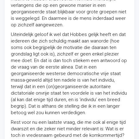
verlangens die op een gewone manier in een
georganiseerde staat blijkbaar voor grote groepen niet
is weggelegd. En daarmee is de mens inderdaad weer
op zichzelf aangewezen.
Uiteindelijk geloof ik wel dat Hobbes gelijk heeft en dat
iedereen die zich schuldig maakt aan wanorde (hoe
soms ook begrijpelijk de motivatie die daaraan ten
grondslag ligt ook is), zichzelf er geen enkel plezier
mee doet. En dat is dan toch stiekem een antwoord op
de vraag van de eerste alinea. Dat in een
georganiseerde westerse democratische vrije staat
massa-geweld altijd ten nadele is van het individu,
terwijl dat in een (on)georganiseerde autoritaire
dictatoriale onvrije staat ten voordele is van het individu
(al kan dat enige tijd duren, en is ‘individu’ een breed
begrip). Dat is althans de stelling die ik in een langer
betoog wel zou kunnen verdedigen.
Rest voor nu een laatste vraag, die me ook al enige tijd
dwarszit en die zeker niet minder relevant is: Wat is er
toch in vredesnaam gebeurd met de komkommertijd?