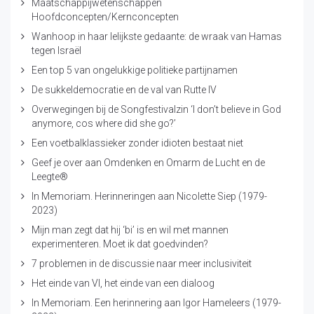
Maatschappijwetenschappen
Hoofdconcepten/Kernconcepten
Wanhoop in haar lelijkste gedaante: de wraak van Hamas
tegen Israël
Een top 5 van ongelukkige politieke partijnamen
De sukkeldemocratie en de val van Rutte IV
Overwegingen bij de Songfestivalzin ‘I don’t believe in God
anymore, cos where did she go?’
Een voetbalklassieker zonder idioten bestaat niet
Geef je over aan Omdenken en Omarm de Lucht en de
Leegte®
In Memoriam. Herinneringen aan Nicolette Siep (1979-
2023)
Mijn man zegt dat hij ‘bi’ is en wil met mannen
experimenteren. Moet ik dat goedvinden?
7 problemen in de discussie naar meer inclusiviteit
Het einde van VI, het einde van een dialoog
In Memoriam. Een herinnering aan Igor Hameleers (1979-