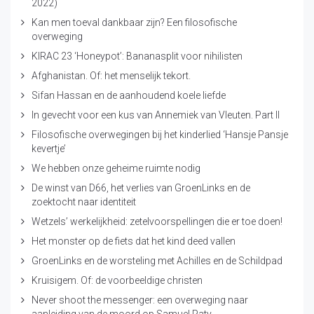
2022)
Kan men toeval dankbaar zijn? Een filosofische
overweging
KIRAC 23 ‘Honeypot’: Bananasplit voor nihilisten
Afghanistan. Of: het menselijk tekort.
Sifan Hassan en de aanhoudend koele liefde
In gevecht voor een kus van Annemiek van Vleuten. Part II
Filosofische overwegingen bij het kinderlied ‘Hansje Pansje
kevertje’
We hebben onze geheime ruimte nodig
De winst van D66, het verlies van GroenLinks en de
zoektocht naar identiteit
Wetzels’ werkelijkheid: zetelvoorspellingen die er toe doen!
Het monster op de fiets dat het kind deed vallen
GroenLinks en de worsteling met Achilles en de Schildpad
Kruisigem. Of: de voorbeeldige christen
Never shoot the messenger: een overweging naar