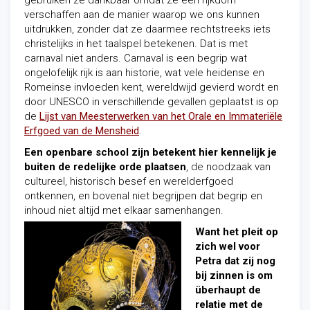
gebruiken ze dankbaar omdat ze een rijkdom
verschaffen aan de manier waarop we ons kunnen
uitdrukken, zonder dat ze daarmee rechtstreeks iets
christelijks in het taalspel betekenen. Dat is met
carnaval niet anders. Carnaval is een begrip wat
ongelofelijk rijk is aan historie, wat vele heidense en
Romeinse invloeden kent, wereldwijd gevierd wordt en
door UNESCO in verschillende gevallen geplaatst is op
de
Lijst van Meesterwerken van het Orale en Immateriële
Erfgoed van de Mensheid
.
Een openbare school zijn betekent hier kennelijk je
buiten de redelijke orde plaatsen
, de noodzaak van
cultureel, historisch besef en werelderfgoed
ontkennen, en bovenal niet begrijpen dat begrip en
inhoud niet altijd met elkaar samenhangen.
Want het pleit op
zich wel voor
Petra dat zij nog
bij zinnen is
om
überhaupt
de
relatie met de