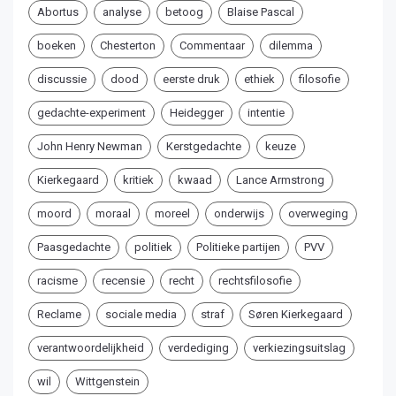
Abortus
analyse
betoog
Blaise Pascal
boeken
Chesterton
Commentaar
dilemma
discussie
dood
eerste druk
ethiek
filosofie
gedachte-experiment
Heidegger
intentie
John Henry Newman
Kerstgedachte
keuze
Kierkegaard
kritiek
kwaad
Lance Armstrong
moord
moraal
moreel
onderwijs
overweging
Paasgedachte
politiek
Politieke partijen
PVV
racisme
recensie
recht
rechtsfilosofie
Reclame
sociale media
straf
Søren Kierkegaard
verantwoordelijkheid
verdediging
verkiezingsuitslag
wil
Wittgenstein