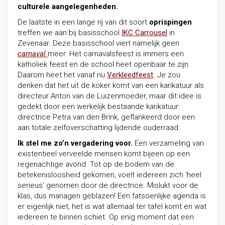
culturele aangelegenheden.
De laatste in een lange rij van dit soort
oprispingen
treffen we aan bij basisschool
IKC Carrousel
in
Zevenaar. Deze basisschool viert namelijk geen
carnaval
meer. Het carnavalsfeest is immers een
katholiek feest en de school heet openbaar te zijn.
Daarom heet het vanaf nu
Verkleedfeest
. Je zou
denken dat het uit de koker komt van een karikatuur als
directeur Anton van de Luizenmoeder, maar dit idee is
gedekt door een werkelijk bestaande karikatuur:
directrice Petra van den Brink, geflankeerd door een
aan totale zelfoverschatting lijdende ouderraad.
Ik stel me zo’n vergadering voor.
Een verzameling van
existentieel verveelde mensen komt bijeen op een
regenachtige avond. Tot op de bodem van de
betekenisloosheid gekomen, voelt iedereen zich ‘heel
serieus’ genomen door de directrice. Mislukt voor de
klas, dus managen geblazen! Een fatsoenlijke agenda is
er eigenlijk niet, het is wat allemaal ter tafel komt en wat
iedereen te binnen schiet. Op enig moment dat een