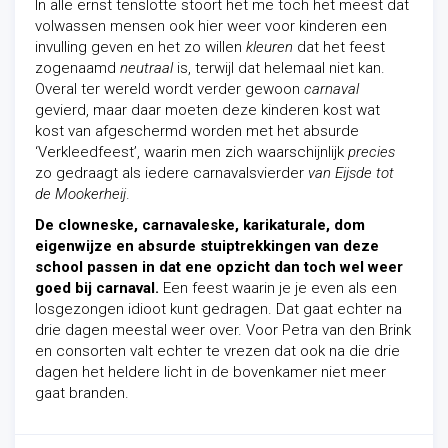
In alle ernst tenslotte stoort het me toch het meest dat
volwassen mensen ook hier weer voor kinderen een
invulling geven en het zo willen
kleuren
dat het feest
zogenaamd
neutraal
is, terwijl dat helemaal niet kan.
Overal ter wereld wordt verder gewoon
carnaval
gevierd, maar daar moeten deze kinderen kost wat
kost van afgeschermd worden met het absurde
‘Verkleedfeest’, waarin men zich waarschijnlijk
precies
zo gedraagt als iedere carnavalsvierder
van
Eijsde tot
de Mookerheij
.
De clowneske, carnavaleske, karikaturale, dom
eigenwijze en absurde stuiptrekkingen van deze
school passen in dat ene opzicht dan toch wel weer
goed bij carnaval.
Een feest waarin je je even als een
losgezongen idioot kunt gedragen. Dat gaat echter na
drie dagen meestal weer over. Voor Petra van den Brink
en consorten valt echter te vrezen dat ook na die drie
dagen het heldere licht in de bovenkamer niet meer
gaat branden.