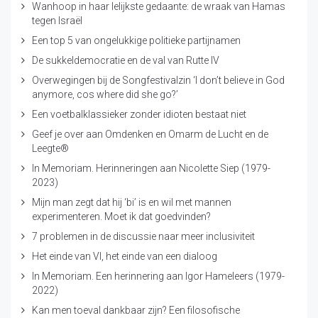
Wanhoop in haar lelijkste gedaante: de wraak van Hamas
tegen Israël
Een top 5 van ongelukkige politieke partijnamen
De sukkeldemocratie en de val van Rutte IV
Overwegingen bij de Songfestivalzin ‘I don’t believe in God
anymore, cos where did she go?’
Een voetbalklassieker zonder idioten bestaat niet
Geef je over aan Omdenken en Omarm de Lucht en de
Leegte®
In Memoriam. Herinneringen aan Nicolette Siep (1979-
2023)
Mijn man zegt dat hij ‘bi’ is en wil met mannen
experimenteren. Moet ik dat goedvinden?
7 problemen in de discussie naar meer inclusiviteit
Het einde van VI, het einde van een dialoog
In Memoriam. Een herinnering aan Igor Hameleers (1979-
2022)
Kan men toeval dankbaar zijn? Een filosofische