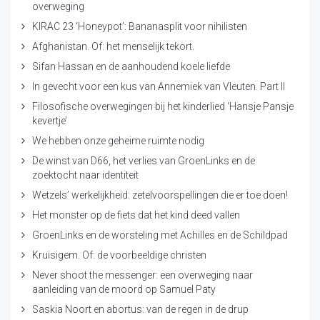
overweging
KIRAC 23 ‘Honeypot’: Bananasplit voor nihilisten
Afghanistan. Of: het menselijk tekort.
Sifan Hassan en de aanhoudend koele liefde
In gevecht voor een kus van Annemiek van Vleuten. Part II
Filosofische overwegingen bij het kinderlied ‘Hansje Pansje
kevertje’
We hebben onze geheime ruimte nodig
De winst van D66, het verlies van GroenLinks en de
zoektocht naar identiteit
Wetzels’ werkelijkheid: zetelvoorspellingen die er toe doen!
Het monster op de fiets dat het kind deed vallen
GroenLinks en de worsteling met Achilles en de Schildpad
Kruisigem. Of: de voorbeeldige christen
Never shoot the messenger: een overweging naar
aanleiding van de moord op Samuel Paty
Saskia Noort en abortus: van de regen in de drup