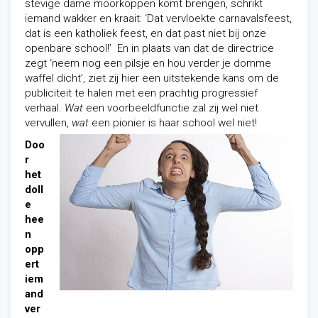
stevige dame moorkoppen komt brengen, schrikt
iemand wakker en kraait: ‘Dat vervloekte carnavalsfeest,
dat is een katholiek feest, en dat past niet bij onze
openbare school!’ En in plaats van dat de directrice
zegt ‘neem nog een pilsje en hou verder je domme
waffel dicht’, ziet zij hier een uitstekende kans om de
publiciteit te halen met een prachtig progressief
verhaal.
Wat
een voorbeeldfunctie zal zij wel niet
vervullen,
wat
een pionier is haar school wel niet!
Doo
r
het
doll
e
hee
n
opp
ert
iem
and
ver