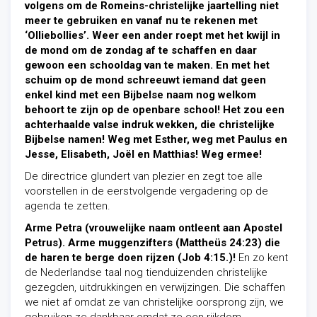
volgens om de Romeins-christelijke jaartelling niet
meer te gebruiken en vanaf nu te rekenen met
‘Olliebollies’. Weer een ander roept met het kwijl in
de mond om de zondag af te schaffen en daar
gewoon een schooldag van te maken. En met het
schuim op de mond schreeuwt iemand dat geen
enkel kind met een Bijbelse naam nog welkom
behoort te zijn op de openbare school! Het zou een
achterhaalde valse indruk wekken, die christelijke
Bijbelse namen! Weg met Esther, weg met Paulus en
Jesse, Elisabeth, Joël en Matthias! Weg ermee!
De directrice glundert van plezier en zegt toe alle
voorstellen in de eerstvolgende vergadering op de
agenda te zetten.
Arme Petra (vrouwelijke naam ontleent aan Apostel
Petrus). Arme muggenzifters (Mattheüs 24:23) die
de haren te berge doen rijzen (Job 4:15.)!
En zo kent
de Nederlandse taal nog tienduizenden christelijke
gezegden, uitdrukkingen en verwijzingen. Die schaffen
we niet af omdat ze van christelijke oorsprong zijn, we