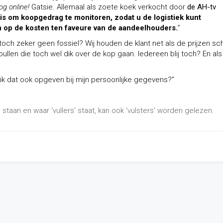
og online!
Gatsie. Allemaal als zoete koek verkocht door
de AH-tv
 is om koopgedrag te monitoren, zodat u de logistiek kunt
 op de kosten ten faveure van de aandeelhouders.
”
nt toch zeker geen fossiel? Wij houden de klant net als de prijzen sc
llen die toch wel dik over de kop gaan. Iedereen blij toch? En als
ik dat ook opgeven bij mijn persoonlijke gegevens?”
staan en waar ‘vullers’ staat, kan ook ‘vulsters’ worden gelezen.