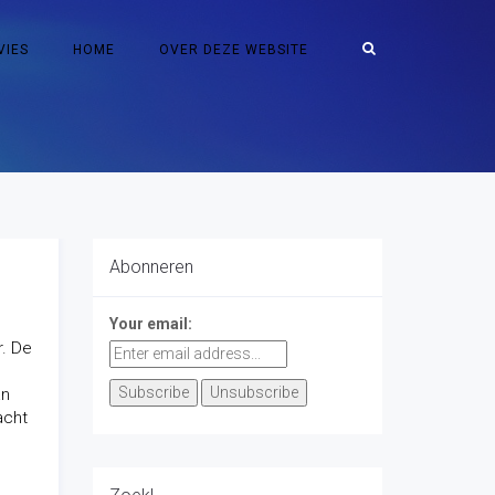
VIES
HOME
OVER DEZE WEBSITE
Abonneren
Your email:
r. De
an
acht