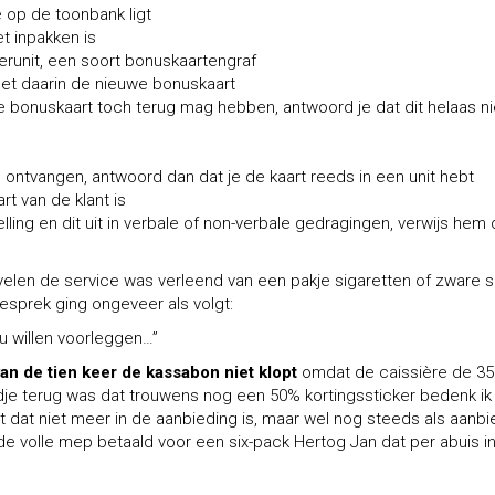
e op de toonbank ligt
et inpakken is
runit, een soort bonuskaartengraf
met daarin de nieuwe bonuskaart
ude bonuskaart toch terug mag hebben, antwoord je dat dit helaas ni
te ontvangen, antwoord dan dat je de kaart reeds in een unit hebt
t van de klant is
telling en dit uit in verbale of non-verbale gedragingen, verwijs hem
 velen de service was verleend van een pakje sigaretten of zware s
sprek ging ongeveer als volgt:
u willen voorleggen…”
an de tien keer de kassabon niet klopt
omdat de caissière de 3
ijdje terug was dat trouwens nog een 50% kortingssticker bedenk i
t dat niet meer in de aanbieding is, maar wel nog steeds als aanbi
de volle mep betaald voor een six-pack Hertog Jan dat per abuis in