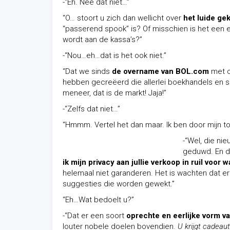
-“Eh. Nee dat niet…”
“O… stoort u zich dan wellicht over
het luide ge
“passerend spook” is? Of misschien is het een e
wordt aan de kassa’s?”
-“Nou…eh…dat is het ook niet.”
“Dat we sinds
de overname van BOL.com
met o
hebben gecreëerd die allerlei boekhandels en s
meneer, dat is de markt! Jaja!”
-“Zelfs dat niet…”
“Hmmm. Vertel het dan maar. Ik ben door mijn t
-“Wel, die ni
geduwd. En da
ik mijn privacy aan jullie verkoop in ruil voor w
helemaal niet garanderen. Het is wachten dat er
suggesties die worden gewekt.”
“Eh…Wat bedoelt u?”
-“Dat er een soort
oprechte en eerlijke vorm v
louter nobele doelen bovendien.
U krijgt cadeaut