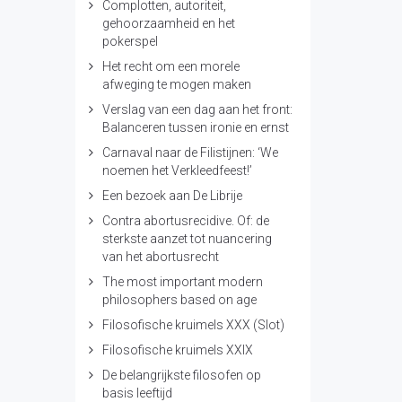
Complotten, autoriteit,
gehoorzaamheid en het
pokerspel
Het recht om een morele
afweging te mogen maken
Verslag van een dag aan het front:
Balanceren tussen ironie en ernst
Carnaval naar de Filistijnen: ‘We
noemen het Verkleedfeest!’
Een bezoek aan De Librije
Contra abortusrecidive. Of: de
sterkste aanzet tot nuancering
van het abortusrecht
The most important modern
philosophers based on age
Filosofische kruimels XXX (Slot)
Filosofische kruimels XXIX
De belangrijkste filosofen op
basis leeftijd