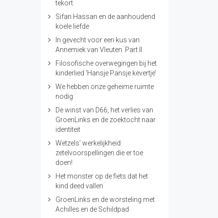
tekort.
Sifan Hassan en de aanhoudend
koele liefde
In gevecht voor een kus van
Annemiek van Vleuten. Part II
Filosofische overwegingen bij het
kinderlied ‘Hansje Pansje kevertje’
We hebben onze geheime ruimte
nodig
De winst van D66, het verlies van
GroenLinks en de zoektocht naar
identiteit
Wetzels’ werkelijkheid:
zetelvoorspellingen die er toe
doen!
Het monster op de fiets dat het
kind deed vallen
GroenLinks en de worsteling met
Achilles en de Schildpad