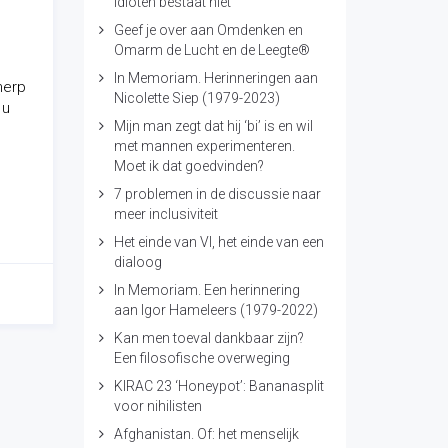
idioten bestaat niet
Geef je over aan Omdenken en
Omarm de Lucht en de Leegte®
In Memoriam. Herinneringen aan
herp
Nicolette Siep (1979-2023)
 u
Mijn man zegt dat hij ‘bi’ is en wil
met mannen experimenteren.
Moet ik dat goedvinden?
7 problemen in de discussie naar
meer inclusiviteit
Het einde van VI, het einde van een
dialoog
In Memoriam. Een herinnering
aan Igor Hameleers (1979-2022)
Kan men toeval dankbaar zijn?
Een filosofische overweging
KIRAC 23 ‘Honeypot’: Bananasplit
voor nihilisten
Afghanistan. Of: het menselijk