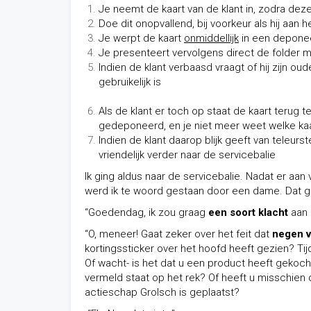
Je neemt de kaart van de klant in, zodra dez
Doe dit onopvallend, bij voorkeur als hij aan h
Je werpt de kaart
onmiddellijk
in een deponee
Je presenteert vervolgens direct de folder 
Indien de klant verbaasd vraagt of hij zijn o
gebruikelijk is
Als de klant er toch op staat de kaart terug 
gedeponeerd, en je niet meer weet welke kaar
Indien de klant daarop blijk geeft van teleurs
vriendelijk verder naar de servicebalie
Ik ging aldus naar de servicebalie. Nadat er aan
werd ik te woord gestaan door een dame. Dat ge
“Goedendag, ik zou graag
een soort klacht
aan 
“O, meneer! Gaat zeker over het feit dat
negen v
kortingssticker over het hoofd heeft gezien? T
Of wacht- is het dat u een product heeft gekoch
vermeld staat op het rek? Of heeft u misschien 
actieschap Grolsch is geplaatst?