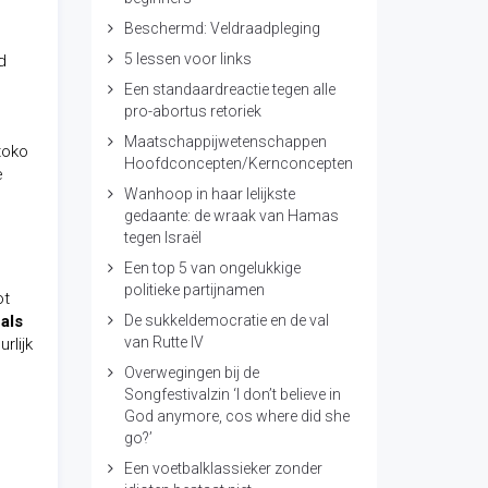
Beschermd: Veldraadpleging
5 lessen voor links
d
Een standaardreactie tegen alle
pro-abortus retoriek
Maatschappijwetenschappen
toko
Hoofdconcepten/Kernconcepten
e
Wanhoop in haar lelijkste
gedaante: de wraak van Hamas
tegen Israël
Een top 5 van ongelukkige
politieke partijnamen
ot
,
als
De sukkeldemocratie en de val
van Rutte IV
rlijk
Overwegingen bij de
Songfestivalzin ‘I don’t believe in
God anymore, cos where did she
go?’
Een voetbalklassieker zonder