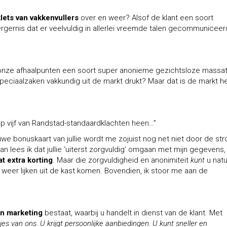
klets van vakkenvullers
over en weer? Alsof de klant een soort
rgernis dat er veelvuldig in allerlei vreemde talen gecommuniceer
nze afhaalpunten een soort super anonieme gezichtsloze massa
peciaalzaken vakkundig uit de markt drukt? Maar dat is de markt h
op vijf van Randstad-standaardklachten heen…”
euwe bonuskaart van
jullie wordt me zojuist nog net niet door de str
n lees ik dat jullie ‘uiterst zorgvuldig’ omgaan met mijn gegevens
at extra korting
. Maar die zorgvuldigheid en anonimiteit
kunt
u natuu
 weer lijken uit de kast komen. Bovendien, ik stoor me aan de
an marketing
bestaat, waarbij u handelt in dienst van de klant. Met
jes van ons. U krijgt persoonlijke aanbiedingen. U kunt sneller en