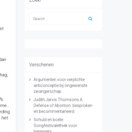
Zoek!
et
 dan
Verschenen
hag,
Argumenten voor verplichte
anticonceptie bij ongewenste
zwangerschap
5%
Judith Jarvis Thomsons A
k me…
Defense of Abortion: besproken
eding
en becommentarieerd
 het
Schuld en boete.
Songfestivalethiek voor
beginners