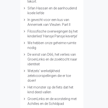
tekort.
Sifan Hassan en de aanhoudend
koele liefde
In gevecht voor een kus van
Annemiek van Vleuten. Part II
Filosofische overwegingen bij het
kinderlied ‘Hansje Pansje kevertje’
We hebben onze geheime ruimte
nodig
De winst van D66, het verlies van
GroenLinks en de zoektocht naar
identiteit
Wetzels’ werkelijkheid:
zetelvoorspellingen die er toe
doen!
Het monster op de fiets dat het
kind deed vallen
GroenLinks en de worsteling met
Achilles en de Schildpad