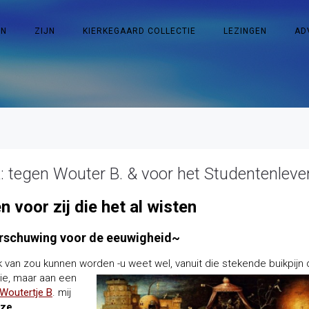
EN
ZIJN
KIERKEGAARD COLLECTIE
LEZINGEN
AD
: tegen Wouter B. & voor het Studentenleve
 voor zij die het al wisten
rschuwing voor de eeuwigheid~
k van zou kunnen worden -u weet wel, vanuit die stekende buikpijn 
rie, maar aan een
Woutertje B
. mij
eze