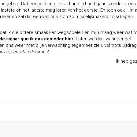
sgebral. Dat eenheid en plezier hand in hand gaan, zonder vrees
aatste en het laatste mag leren van het eerste. En toch ook – in a
anrekenen zal dat één van ons zich zo misselijkmakend misdragen
zodat ik die bittere smaak kan wegspoelen en mijn maag weer wat t
e sigaar gun ik ook eenieder hier!
Laten we dan, wanneer het
n ons weer met blije verwachting tegemoet zien, vol trots uitdra
olae, sed vitae discimus!
Ik heb ge