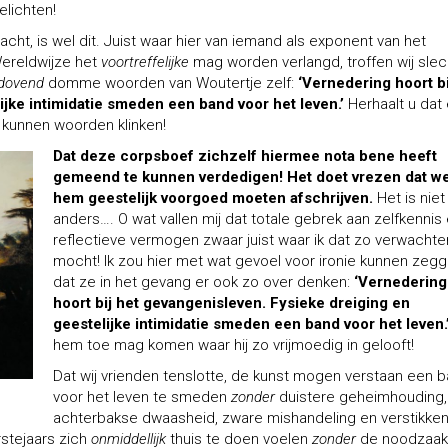
elichten!
acht, is wel dit. Juist waar hier van iemand als exponent van het
ereldwijze het
voortreffelijke
mag worden verlangd, troffen wij slec
dovend
domme woorden van Woutertje zelf:
‘Vernedering hoort bi
ijke intimidatie smeden een band voor het leven.’
Herhaalt u dat
l kunnen woorden klinken!
Dat deze corpsboef zichzelf hiermee nota bene heeft
gemeend te kunnen verdedigen! Het doet vrezen dat w
hem geestelijk voorgoed moeten afschrijven.
Het is niet
anders…. O wat vallen mij dat totale gebrek aan zelfkennis
reflectieve vermogen zwaar juist waar ik dat zo verwachte
mocht! Ik zou hier met wat gevoel voor ironie kunnen zeg
dat ze in het gevang er ook zo over denken:
‘Vernedering
hoort bij het gevangenisleven. Fysieke dreiging en
geestelijke intimidatie smeden een band voor het leven.
hem toe mag komen waar hij zo vrijmoedig in gelooft!
Dat wij vrienden tenslotte, de kunst mogen verstaan een 
voor het leven te smeden
zonder
duistere geheimhouding,
achterbakse dwaasheid, zware mishandeling en verstikke
rstejaars zich
onmiddellijk
thuis te doen voelen
zonder
de noodzaak