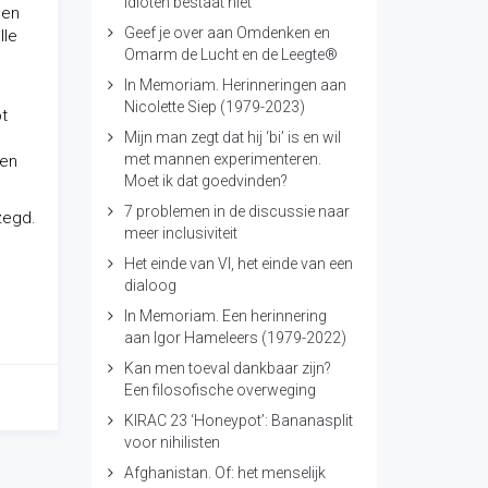
idioten bestaat niet
 en
Geef je over aan Omdenken en
lle
Omarm de Lucht en de Leegte®
In Memoriam. Herinneringen aan
Nicolette Siep (1979-2023)
ot
Mijn man zegt dat hij ‘bi’ is en wil
met mannen experimenteren.
gen
Moet ik dat goedvinden?
7 problemen in de discussie naar
zegd.
meer inclusiviteit
Het einde van VI, het einde van een
dialoog
In Memoriam. Een herinnering
aan Igor Hameleers (1979-2022)
Kan men toeval dankbaar zijn?
Een filosofische overweging
KIRAC 23 ‘Honeypot’: Bananasplit
voor nihilisten
Afghanistan. Of: het menselijk