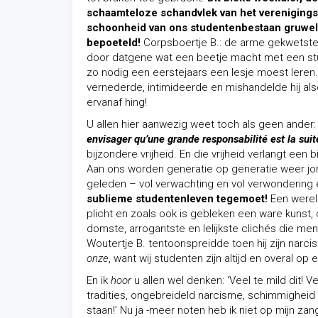
schaamteloze schandvlek van het verenigings
schoonheid van ons studentenbestaan gruwel
bepoeteld!
Corpsboertje B.: de arme gekwetste 
door datgene wat een beetje macht met een st
zo nodig een eerstejaars een lesje moest leren.
vernederde, intimideerde en mishandelde hij al
ervanaf hing!
U allen hier aanwezig weet toch als geen ander
envisager qu’une grande responsabilité est la suit
bijzondere vrijheid. En die vrijheid verlangt een
Aan ons worden generatie op generatie weer jon
geleden – vol verwachting en vol verwonderin
sublieme studentenleven tegemoet!
Een wereld
plicht en zoals ook is gebleken een ware kuns
domste, arrogantste en lelijkste clichés die me
Woutertje B. tentoonspreidde toen hij zijn narc
onze
, want wij studenten zijn altijd en overal op 
En ik
hoor
u allen wel denken: ‘Veel te mild dit! 
tradities, ongebreideld narcisme, schimmighei
staan!’ Nu ja -meer noten heb ik niet op mijn zan