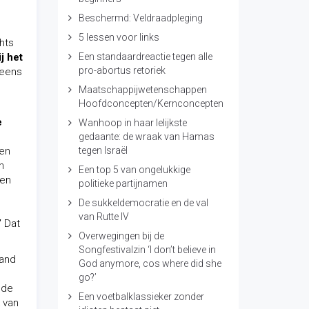
Beschermd: Veldraadpleging
5 lessen voor links
hts
j het
Een standaardreactie tegen alle
pro-abortus retoriek
 eens
Maatschappijwetenschappen
Hoofdconcepten/Kernconcepten
e
Wanhoop in haar lelijkste
gedaante: de wraak van Hamas
 en
tegen Israël
n
Een top 5 van ongelukkige
gen
politieke partijnamen
De sukkeldemocratie en de val
van Rutte IV
’
Dat
Overwegingen bij de
Songfestivalzin ‘I don’t believe in
band
God anymore, cos where did she
go?’
nde
Een voetbalklassieker zonder
 van