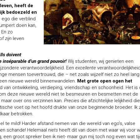
leven, heeft de
ijk bedoezeld en
ego die verblind
umpert doen kan,
 En zo
sof
zijn
leven
:
Ils doivent
e inséparable d’un grand pouvoir!
Wij studenten, wij genieten een
 bijzondere verantwoordelijkheid. Een
excellente
verantwoordelijkheid
ge mensen toevertrouwd, die – net zoals wijzelf niet zo heel lang
g een nieuwe wereld binnenwandelen.
Met grote open ogen het
 van ontwikkeling, verdieping, vriendschap en schoonheid. Het is
t, om deze nieuwe wereld niet te besmeuren en besmetten met de
n maar over ons verzinnen kan.
Precies
die afzichtelijke lelijkheid die
istische voet op het hoofd drukte van onze beginnende broeder. Ik
elkaar betrokken.
Veel te mild! Harder afstand nemen van die wereld van ego’s, valse
d en schande! Helemaal
niets
heeft dit van doen met waar wij voor w
g, een groot spreker ben ik niet- maar gun mij toch nog even wat ti