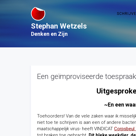
SCHRIJV
Stephan Wetzels
Denken en Zijn
Een geïmproviseerde toespraak
Uitgesproken
~En een waa
Toehoorders! Van de vele zaken waar ik misselij
niet toe te schrijven is aan een of andere bacte
maatschappelijk
virus- heeft VINDICAT
Corpsbeul 
tot braken toe gebracht.
Dit bleke weekdier, d