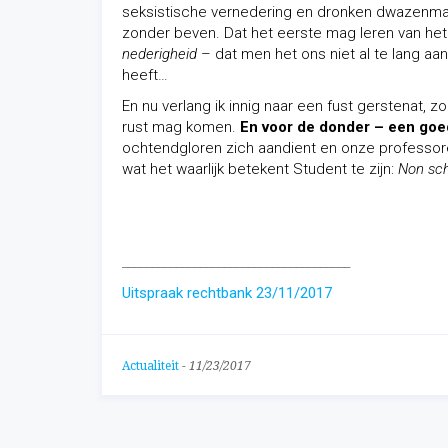
seksistische vernedering en dronken dwazenman
zonder beven. Dat het eerste mag leren van het l
nederigheid
– dat men het ons niet al te lang a
heeft…
En nu verlang ik innig naar een fust gerstenat, 
rust mag komen.
En voor de donder – een goed
ochtendgloren zich aandient en onze professore
wat het waarlijk betekent Student te zijn:
Non sch
______________________________________
Uitspraak rechtbank 23/11/2017
Actualiteit
-
11/23/2017