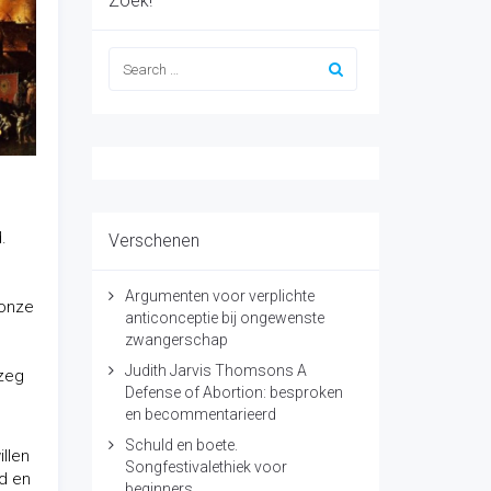
Zoek!
.
Verschenen
Argumenten voor verplichte
 onze
anticonceptie bij ongewenste
zwangerschap
Judith Jarvis Thomsons A
 zeg
Defense of Abortion: besproken
en becommentarieerd
Schuld en boete.
illen
Songfestivalethiek voor
jd en
beginners