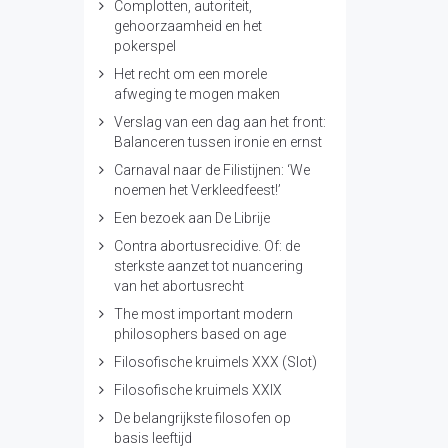
Complotten, autoriteit,
gehoorzaamheid en het
pokerspel
Het recht om een morele
afweging te mogen maken
Verslag van een dag aan het front:
Balanceren tussen ironie en ernst
Carnaval naar de Filistijnen: ‘We
noemen het Verkleedfeest!’
Een bezoek aan De Librije
Contra abortusrecidive. Of: de
sterkste aanzet tot nuancering
van het abortusrecht
The most important modern
philosophers based on age
Filosofische kruimels XXX (Slot)
Filosofische kruimels XXIX
De belangrijkste filosofen op
basis leeftijd