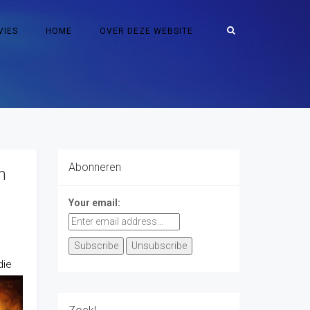
VIES
HOME
OVER DEZE WEBSITE
Abonneren
n
Your email:
die