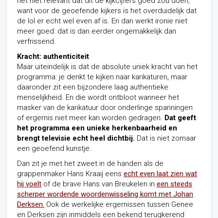
het niet relevant dat dit de kijkcijfers goed zou doen,
want voor de geoefende kijkers is het overduidelijk dat
de lol er echt wel even af is. En dan werkt ironie niet
meer goed: dat is dan eerder ongemakkelijk dan
verfrissend.
Kracht: authenticiteit
Maar uiteindelijk is dat de absolute uniek kracht van het
programma: je denkt te kijken naar karikaturen, maar
daaronder zit een bijzondere laag authentieke
menselijkheid. En die wordt ontbloot wanneer het
masker van de karikatuur door onderlinge spanningen
of ergernis niet meer kan worden gedragen.
Dat geeft
het programma een unieke herkenbaarheid en
brengt televisie echt heel dichtbij.
Dat is niet zomaar
een geoefend kunstje.
Dan zit je met het zweet in de handen als de
grappenmaker Hans Kraaij eens
echt even laat zien wat
hij voelt
of de brave Hans van Breukelen in
een steeds
scherper wordende woordenwisseling komt met Johan
Derksen.
Ook de werkelijke ergernissen tussen Genee
en Derksen zijn inmiddels een bekend terugkerend