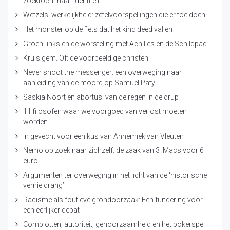
zoektocht naar identiteit
Wetzels’ werkelijkheid: zetelvoorspellingen die er toe doen!
Het monster op de fiets dat het kind deed vallen
GroenLinks en de worsteling met Achilles en de Schildpad
Kruisigem. Of: de voorbeeldige christen
Never shoot the messenger: een overweging naar
aanleiding van de moord op Samuel Paty
Saskia Noort en abortus: van de regen in de drup
11 filosofen waar we voorgoed van verlost moeten
worden
In gevecht voor een kus van Annemiek van Vleuten
Nemo op zoek naar zichzelf: de zaak van 3 iMacs voor 6
euro
Argumenten ter overweging in het licht van de ‘historische
vernieldrang’
Racisme als foutieve grondoorzaak: Een fundering voor
een eerlijker debat
Complotten, autoriteit, gehoorzaamheid en het pokerspel