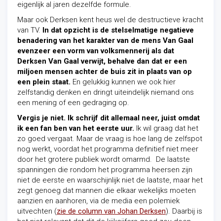
eigenlijk al jaren dezelfde formule.
Maar ook Derksen kent heus wel de destructieve kracht
van TV.
In dat opzicht is de stelselmatige negatieve
benadering van het karakter van de mens Van Gaal
evenzeer een vorm van volksmennerij als dat
Derksen Van Gaal verwijt, behalve dan dat er een
miljoen mensen achter de buis zit in plaats van op
een plein staat.
En gelukkig kunnen we ook hier
zelfstandig denken en dringt uiteindelijk niemand ons
een mening of een gedraging op.
V
ergis je niet. Ik schrijf dit allemaal neer, juist omdat
ik een fan ben van het eerste uur.
Ik wil graag dat het
zo goed vergaat. Maar
de vraag is hoe lang de zelfspot
nog werkt, voordat het programma definitief
niet meer
door het grotere publiek wordt omarmd. De laatste
spanningen die rondom het programma heersen zijn
niet de eerste en waarschijnlijk niet de laatste, maar het
zegt genoeg dat mannen die elkaar wekelijks moeten
aanzien en aanhoren, via de media een polemiek
uitvechten (
zie de column van Johan Derksen
). Daarbij is