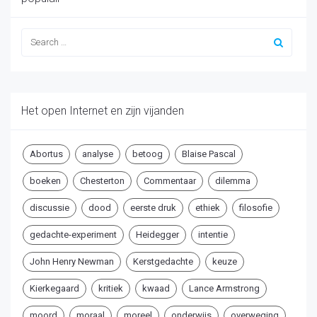
Het open Internet en zijn vijanden
Abortus
analyse
betoog
Blaise Pascal
boeken
Chesterton
Commentaar
dilemma
discussie
dood
eerste druk
ethiek
filosofie
gedachte-experiment
Heidegger
intentie
John Henry Newman
Kerstgedachte
keuze
Kierkegaard
kritiek
kwaad
Lance Armstrong
moord
moraal
moreel
onderwijs
overweging