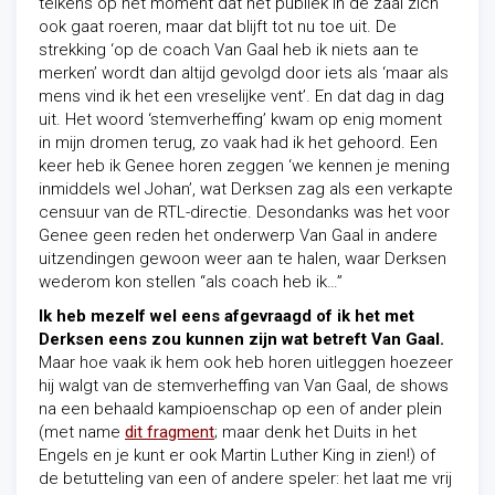
telkens op het moment dat het publiek in de zaal zich
ook gaat roeren, maar dat blijft tot nu toe uit. De
strekking ‘op de coach Van Gaal heb ik niets aan te
merken’ wordt dan altijd gevolgd door iets als ‘maar als
mens vind ik het een vreselijke vent’. En dat dag in dag
uit. Het woord ‘stemverheffing’ kwam op enig moment
in mijn dromen terug, zo vaak had ik het gehoord. Een
keer heb ik Genee horen zeggen ‘we kennen je mening
inmiddels wel Johan’, wat Derksen zag als een verkapte
censuur van de RTL-directie. Desondanks was het voor
Genee geen reden het onderwerp Van Gaal in andere
uitzendingen gewoon weer aan te halen, waar Derksen
wederom kon stellen “als coach heb ik…”
Ik heb mezelf wel eens afgevraagd of ik het met
Derksen eens zou kunnen zijn wat betreft Van Gaal.
Maar hoe vaak ik hem ook heb horen uitleggen hoezeer
hij walgt van de stemverheffing van Van Gaal, de shows
na een behaald kampioenschap op een of ander plein
(met name
dit fragment
; maar denk het Duits in het
Engels en je kunt er ook Martin Luther King in zien!) of
de betutteling van een of andere speler: het laat me vrij