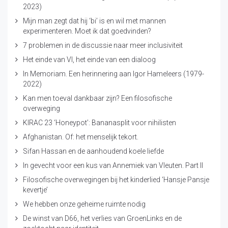
2023)
Mijn man zegt dat hij ‘bi’ is en wil met mannen
experimenteren. Moet ik dat goedvinden?
7 problemen in de discussie naar meer inclusiviteit
Het einde van VI, het einde van een dialoog
In Memoriam. Een herinnering aan Igor Hameleers (1979-
2022)
Kan men toeval dankbaar zijn? Een filosofische
overweging
KIRAC 23 ‘Honeypot’: Bananasplit voor nihilisten
Afghanistan. Of: het menselijk tekort.
Sifan Hassan en de aanhoudend koele liefde
In gevecht voor een kus van Annemiek van Vleuten. Part II
Filosofische overwegingen bij het kinderlied ‘Hansje Pansje
kevertje’
We hebben onze geheime ruimte nodig
De winst van D66, het verlies van GroenLinks en de