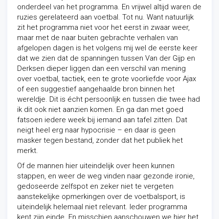
onderdeel van het programma. En vrijwel altijd waren de
ruzies gerelateerd aan voetbal. Tot nu. Want natuurlijk
zit het programma niet voor het eerst in zwaar weer,
maar met de naar buiten gebrachte verhalen van
afgelopen dagen is het volgens mij wel de eerste keer
dat we zien dat de spanningen tussen Van der Gijp en
Derksen dieper liggen dan een verschil van mening
over voetbal, tactiek, een te grote voorliefde voor Ajax
of een suggestief aangehaalde bron binnen het
wereldje. Dit is écht persoonlijk en tussen die twee had
ik dit ook niet aanzien komen. En ga dan met goed
fatsoen iedere week bij iemand aan tafel zitten. Dat
neigt heel erg naar hypocrisie – en daar is geen
masker tegen bestand, zonder dat het publiek het
merkt.
Of de mannen hier uiteindelijk over heen kunnen
stappen, en weer de weg vinden naar gezonde ironie,
gedoseerde zelfspot en zeker niet te vergeten
aanstekelijke opmerkingen over de voetbalsport, is
uiteindelijk helemaal niet relevant. Ieder programma
kent zijn einde. En misschien aanschouwen we hier het