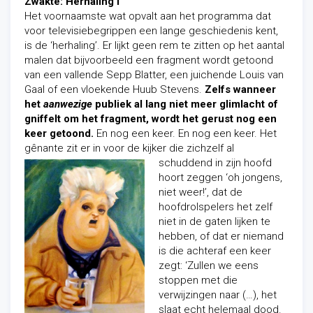
Zwakte: Herhaling I
Het voornaamste wat opvalt aan het programma dat
voor televisiebegrippen een lange geschiedenis kent,
is de ‘herhaling’. Er lijkt geen rem te zitten op het aantal
malen dat bijvoorbeeld een fragment wordt getoond
van een vallende Sepp Blatter, een juichende Louis van
Gaal of een vloekende Huub Stevens.
Zelfs wanneer
het
aanwezige
publiek al lang niet meer glimlacht of
gniffelt om het fragment, wordt het gerust nog een
keer getoond.
En nog een keer. En nog een keer. Het
gênante zit er in voor de kijker die zichzelf al
schuddend in zijn
hoofd
hoort zeggen ‘oh jongens,
niet weer!’, dat de
hoofdrolspelers het zelf
niet in de gaten lijken te
hebben, of dat er niemand
is die achteraf een keer
zegt: ‘Zullen we eens
stoppen met die
verwijzingen naar (…), het
slaat echt helemaal dood.