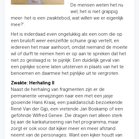
De mensen weten het nu
wel, het is niet grappig
meer- het is een zwaktebod, wat willen we er eigenlijk
mee?’.
Het is inderdaad even ongelukkig als een oom die op
een bruiloft
weer
eenzelfde schuine grap vertelt, en
iedereen het maar aanhoort, omdat niemand de moeite
wil of durft te nemen hem er op aan te spreken dat het
niet zo geslaagd is: te pijnlijk. Een duidelijk geval van
een pijnlijke scene laten uitsterven in plaats van het te
benoemen en daarmee het pijnlijke uit te vergroten.
Zwakte: Herhaling II
Naast de herhaling van fragmenten zijn er de
permanente verwijzingen naar een met een jasje
gooiende Hans Kraaij, een paaldansclub bezoekende
René Van der Gijp, een vretende Jan Boskamp of een
geföhnde Wilfred Genee. Die dragen niet alleen sterk
bij aan de karikaturisering van het programma, maar
zorgt er ook voor dat kijker meer en meer afstand
neemt van de personages. Want een kijker houdt van