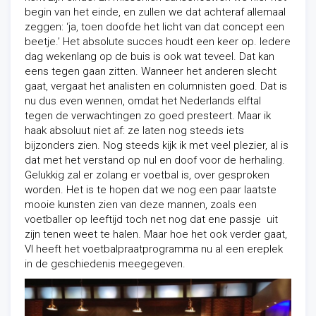
begin van het einde, en zullen we dat achteraf allemaal
zeggen: ‘ja, toen doofde het licht van dat concept een
beetje.’ Het absolute succes houdt een keer op. Iedere
dag wekenlang op de buis is ook wat teveel. Dat kan
eens tegen gaan zitten. Wanneer het anderen slecht
gaat, vergaat het analisten en columnisten goed. Dat is
nu dus even wennen, omdat het Nederlands elftal
tegen de verwachtingen zo goed presteert. Maar ik
haak absoluut niet af: ze laten nog steeds iets
bijzonders zien. Nog steeds kijk ik met veel plezier, al is
dat met het verstand op nul en doof voor de herhaling.
Gelukkig zal er zolang er voetbal is, over gesproken
worden. Het is te hopen dat we nog een paar laatste
mooie kunsten zien van deze mannen, zoals een
voetballer op leeftijd toch net nog dat ene passje uit
zijn tenen weet te halen. Maar hoe het ook verder gaat,
VI heeft het voetbalpraatprogramma nu al een ereplek
in de geschiedenis meegegeven.