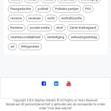
Paasgedachte
politiek
Politieke partijen
PVV
racisme
recensie
recht
rechtsfilosofie
Reclame
sociale media
straf
Søren Kierkegaard
verantwoordelijkheid
verdediging
verkiezingsuitslag
wil
Wittgenstein
Copyright 2026 Stephan Wetzels © All Rights on Texts Reserved.
Bezoek aan dit persoonlijke archief is gehouden aan de voorwaarden te vinden
onder "Over deze website"