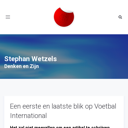
Toggle
navigation
Stephan Wetzels
Denken en Zijn
Een eerste en laatste blik op Voetbal
International
Het zal niet meevallen om een artikel te schrijven