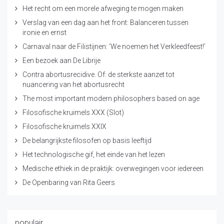
Het recht om een morele afweging te mogen maken
Verslag van een dag aan het front: Balanceren tussen
ironie en ernst
Carnaval naar de Filistijnen: ‘We noemen het Verkleedfeest!’
Een bezoek aan De Librije
Contra abortusrecidive. Of: de sterkste aanzet tot
nuancering van het abortusrecht
The most important modern philosophers based on age
Filosofische kruimels XXX (Slot)
Filosofische kruimels XXIX
De belangrijkste filosofen op basis leeftijd
Het technologische gif, het einde van het lezen
Medische ethiek in de praktijk: overwegingen voor iedereen
De Openbaring van Rita Geers
populair