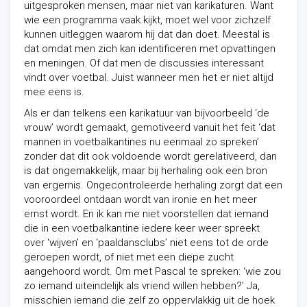
uitgesproken mensen, maar niet van karikaturen. Want
wie een programma vaak kijkt, moet wel voor zichzelf
kunnen uitleggen waarom hij dat dan doet. Meestal is
dat omdat men zich kan identificeren met opvattingen
en meningen. Of dat men de discussies interessant
vindt over voetbal. Juist wanneer men het er niet altijd
mee eens is.
Als er dan telkens een karikatuur van bijvoorbeeld ‘de
vrouw’ wordt gemaakt, gemotiveerd vanuit het feit ‘dat
mannen in voetbalkantines nu eenmaal zo spreken’
zonder dat dit ook voldoende wordt gerelativeerd, dan
is dat ongemakkelijk, maar bij herhaling ook een bron
van ergernis. Ongecontroleerde herhaling zorgt dat een
vooroordeel ontdaan wordt van ironie en het meer
ernst wordt. En ik kan me niet voorstellen dat iemand
die in een voetbalkantine iedere keer weer spreekt
over ‘wijven’ en ‘paaldansclubs’ niet eens tot de orde
geroepen wordt, of niet met een diepe zucht
aangehoord wordt. Om met Pascal te spreken: ‘wie zou
zo iemand uiteindelijk als vriend willen hebben?’ Ja,
misschien iemand die zelf zo oppervlakkig uit de hoek