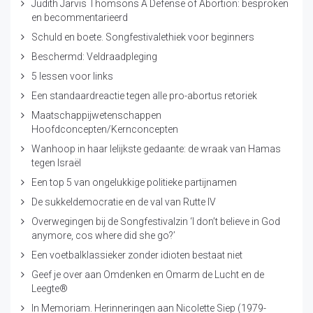
Judith Jarvis Thomsons A Defense of Abortion: besproken
en becommentarieerd
Schuld en boete. Songfestivalethiek voor beginners
Beschermd: Veldraadpleging
5 lessen voor links
Een standaardreactie tegen alle pro-abortus retoriek
Maatschappijwetenschappen
Hoofdconcepten/Kernconcepten
Wanhoop in haar lelijkste gedaante: de wraak van Hamas
tegen Israël
Een top 5 van ongelukkige politieke partijnamen
De sukkeldemocratie en de val van Rutte IV
Overwegingen bij de Songfestivalzin ‘I don’t believe in God
anymore, cos where did she go?’
Een voetbalklassieker zonder idioten bestaat niet
Geef je over aan Omdenken en Omarm de Lucht en de
Leegte®
In Memoriam. Herinneringen aan Nicolette Siep (1979-