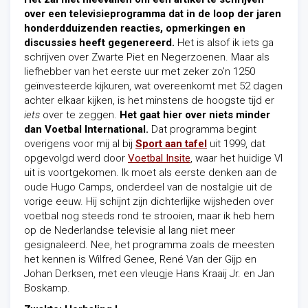
over een televisieprogramma dat in de loop der jaren
honderdduizenden reacties, opmerkingen en
discussies heeft gegenereerd.
Het is alsof ik iets ga
schrijven over Zwarte Piet en Negerzoenen. Maar als
liefhebber van het eerste uur met zeker zo’n 1250
geïnvesteerde kijkuren, wat overeenkomt met 52 dagen
achter elkaar kijken, is het minstens de hoogste tijd er
iets
over te zeggen.
Het gaat hier over niets minder
dan Voetbal International.
Dat programma begint
overigens voor mij al bij
Sport aan tafel
uit 1999, dat
opgevolgd werd door
Voetbal Insite
, waar het huidige VI
uit is voortgekomen. Ik moet als eerste denken aan de
oude Hugo Camps, onderdeel van de nostalgie uit de
vorige eeuw. Hij schijnt zijn dichterlijke wijsheden over
voetbal nog steeds rond te strooien, maar ik heb hem
op de Nederlandse televisie al lang niet meer
gesignaleerd. Nee, het programma zoals de meesten
het kennen is Wilfred Genee, René Van der Gijp en
Johan Derksen, met een vleugje Hans Kraaij Jr. en Jan
Boskamp.