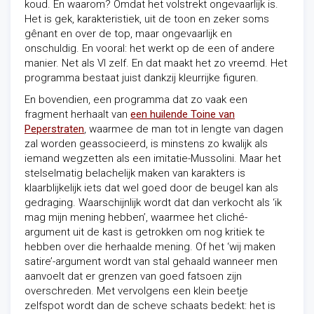
koud. En waarom? Omdat het volstrekt ongevaarlijk is.
Het is gek, karakteristiek, uit de toon en zeker soms
gênant en over de top, maar ongevaarlijk en
onschuldig. En vooral: het werkt op de een of andere
manier. Net als VI zelf. En dat maakt het zo vreemd. Het
programma bestaat juist dankzij kleurrijke figuren.
En bovendien, een programma dat zo vaak een
fragment herhaalt van
een huilende Toine van
Peperstraten
, waarmee de man tot in lengte van dagen
zal worden geassocieerd, is minstens zo kwalijk als
iemand wegzetten als een imitatie-Mussolini. Maar het
stelselmatig belachelijk maken van karakters is
klaarblijkelijk iets dat wel goed door de beugel kan als
gedraging. Waarschijnlijk wordt dat dan verkocht als ‘ik
mag mijn mening hebben’, waarmee het cliché-
argument uit de kast is getrokken om nog kritiek te
hebben over die herhaalde mening. Of het ‘wij maken
satire’-argument wordt van stal gehaald wanneer men
aanvoelt dat er grenzen van goed fatsoen zijn
overschreden. Met vervolgens een klein beetje
zelfspot wordt dan de scheve schaats bedekt: het is