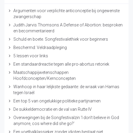
Argumenten voor verplichte anticonceptie bij ongewenste
zwangerschap
Judith Jarvis Thomsons A Defense of Abortion: besproken
en becommentarieerd
Schuld en boete. Songfestivalethiek voor beginners
Beschermd: Veldraadpleging
5 lessen voor links
Een standaardreactie tegen alle pro-abortus retoriek
Maatschappijwetenschappen
Hoofdconcepten/Kernconcepten
Wanhoop in haar lelijkste gedaante: de wraak van Hamas
tegen Israël
Een top 5 van ongelukkige politieke partijnamen
De sukkeldemocratie en de val van Rutte IV
Overwegingen bij de Songfestivalzin ‘I don’t believe in God
anymore, cos where did she go?’
Een voetbalklassieker zonder idioten bestaat niet