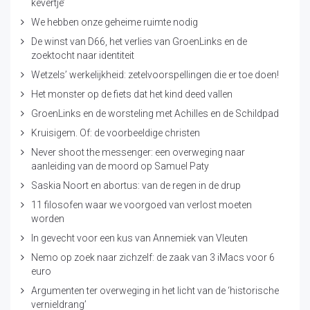
kevertje’
We hebben onze geheime ruimte nodig
De winst van D66, het verlies van GroenLinks en de
zoektocht naar identiteit
Wetzels’ werkelijkheid: zetelvoorspellingen die er toe doen!
Het monster op de fiets dat het kind deed vallen
GroenLinks en de worsteling met Achilles en de Schildpad
Kruisigem. Of: de voorbeeldige christen
Never shoot the messenger: een overweging naar
aanleiding van de moord op Samuel Paty
Saskia Noort en abortus: van de regen in de drup
11 filosofen waar we voorgoed van verlost moeten
worden
In gevecht voor een kus van Annemiek van Vleuten
Nemo op zoek naar zichzelf: de zaak van 3 iMacs voor 6
euro
Argumenten ter overweging in het licht van de ‘historische
vernieldrang’