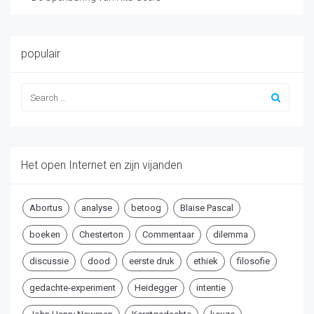
populair
Het open Internet en zijn vijanden
Abortus
analyse
betoog
Blaise Pascal
boeken
Chesterton
Commentaar
dilemma
discussie
dood
eerste druk
ethiek
filosofie
gedachte-experiment
Heidegger
intentie