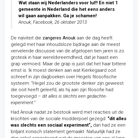
Wat staan wij Nederlanders voor lul!! En niet 1
gemeente in Nederland die het eens anders
wil gaan aanpakken. Ga je schamen!
Anouk, Facebook, 26 oktober 2013
De naïviteit die
zangeres Anouk
aan de dag heeft
gelegd met haar inhoudsloze bijdrage aan de meest
vervelende discussie van de afgelopen tien jaren is zo
grotesk in haar wereldvreemdheid, dat je haast een
grap vermoed. Maar de grap is juist dat het haar bittere
ernst is. Ik moest denken aan wat Kierkegaard ooit
schreef in zijn dagboeken over Hegels filosofische
systeem: “Hegel zou de grootste denker zijn geweest
die ooit heeft geleefd, als hij aan zijn filosofie had
toegevoegd –
dit alles is slechts een gedachte-
experiment.
”
Had Anouk nadat ze bestook werd met reacties uit de
krochten van de sociale modderpoel gezegd:
“dit alles
was slechts een sociaal experiment”,
dan had ze een
briljant ironisch statement gemaakt. Natuurlijk had ze