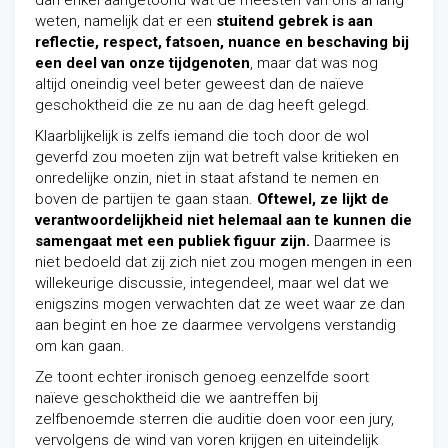
dan enkel aangetoond wat de meesten van ons al lang
weten, namelijk dat er een
stuitend gebrek is aan
reflectie, respect, fatsoen, nuance en beschaving bij
een deel van onze tijdgenoten
, maar dat was nog
altijd oneindig veel beter geweest dan de naïeve
geschoktheid die ze nu aan de dag heeft gelegd.
Klaarblijkelijk is zelfs iemand die toch door de wol
geverfd zou moeten zijn wat betreft valse kritieken en
onredelijke onzin, niet in staat afstand te nemen en
boven de partijen te gaan staan.
Oftewel, ze lijkt de
verantwoordelijkheid niet helemaal aan te kunnen die
samengaat met een publiek figuur zijn.
Daarmee is
niet bedoeld dat zij zich niet zou mogen mengen in een
willekeurige discussie, integendeel, maar wel dat we
enigszins mogen verwachten dat ze weet waar ze dan
aan begint en hoe ze daarmee vervolgens verstandig
om kan gaan.
Ze toont echter ironisch genoeg eenzelfde soort
naïeve geschoktheid die we aantreffen bij
zelfbenoemde sterren die auditie doen voor een jury,
vervolgens de wind van voren krijgen en uiteindelijk