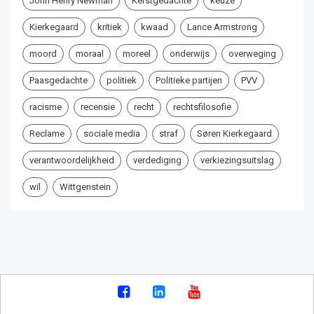
John Henry Newman
Kerstgedachte
keuze
Kierkegaard
kritiek
kwaad
Lance Armstrong
moord
moraal
moreel
onderwijs
overweging
Paasgedachte
politiek
Politieke partijen
PVV
racisme
recensie
recht
rechtsfilosofie
Reclame
sociale media
straf
Søren Kierkegaard
verantwoordelijkheid
verdediging
verkiezingsuitslag
wil
Wittgenstein