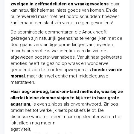
zwelgen in zelfmedelijden en wraakgevoelens
: daar
kan natuurlijk helemaal niets goeds van komen. En de
buitenwereld maar met het hoofd schudden: hoezeer
kan iemand een slaaf zijn van zijn eigen gevoelens!
De abominabele commentaren die Anouk heeft
gekregen zijn natuurlijk geenszins te vergelijken met de
doorgaans verstandige opmerkingen van juryleden,
maar haar reactie is wel identiek aan die van de
afgewezen popstar-wannabees. Vanuit haar gekwetste
emoties heeft ze gezind op wraak en wonderwel
gemeend zich te moeten opwerpen als
hoeder van de
moraal
, maar dan wel eentje met middeleeuwse
maatstaven.
Haar oog-om-oog, tand-om-tand methode, waarbij ze
allerlei kleine domme visjes te kijk zet in haar grote
aquarium,
is even zinloos als onverantwoord. Zinloos
omdat het tot werkelijk
niets
positiefs leidt. De
discussie wordt er alleen maar nog slechter van en het
lokt alleen nog meer n
egativiteit,