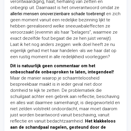
verontwaardiging, haat, herhaling van zetten en
onbegrip uit. Daarnaast is het onverantwoord omdat ze
allerlei mensen onoverzienbare schade toebrengt
en zich
geen moment vanuit een redelijke bezinning lijkt te
hebben gerealiseerd welke sneeuwbaleffecten ze
veroorzaakt (evenmin als haar “belagers”, waarmee ze
exact dezelfde fout begaat die ze hen juist verwijt).
Laat ik het nog anders zeggen: welk doel heeft ze nu
eigenlijk gehad met haar handelen -als we haar dat op
een rustig moment in alle redelijkheid voorleggen?
Dit is natuurlijk geen commentaar om het
onbeschaafde onbesproken te laten, integendeel!
Maar de manier waarop je schaamteloosheid
bespreekbaar maakt is in ieder geval niet door
domheid te
kijk te zetten. De problematiek die
schuilgaat achter een gebrek aan reflectie, beschaving
en alles wat daarmee samenhangt, is diepgeworteld en
niet zelden volstrekt ondoordacht, maar moet daarom
juist worden beantwoord vanuit beschaving, vanuit
reflectie en vanuit bedachtzaamheid.
Het klakkeloos
aan de schandpaal nagelen, gesteund door de