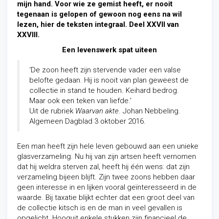
mijn hand. Voor wie ze gemist heeft, er nooit
tegenaan is gelopen of gewoon nog eens na wil
lezen, hier de teksten integraal. Deel XXVII van
XXVIII.
Een levenswerk spat uiteen
‘De zoon heeft zijn stervende vader een valse
belofte gedaan. Hij is nooit van plan geweest de
collectie in stand te houden. Keihard bedrog.
Maar ook een teken van liefde.’
Uit de rubriek
Waarvan akte
. Johan Nebbeling.
Algemeen Dagblad 3 oktober 2016.
Een man heeft zijn hele leven gebouwd aan een unieke
glasverzameling. Nu hij van zijn artsen heeft vernomen
dat hij weldra sterven zal, heeft hij één wens: dat zijn
verzameling bijeen blijft. Zijn twee zoons hebben daar
geen interesse in en lijken vooral geïnteresseerd in de
waarde. Bij taxatie blijkt echter dat een groot deel van
de collectie kitsch is en de man in veel gevallen is
opgelicht. Hooguit enkele stukken zijn financieel de