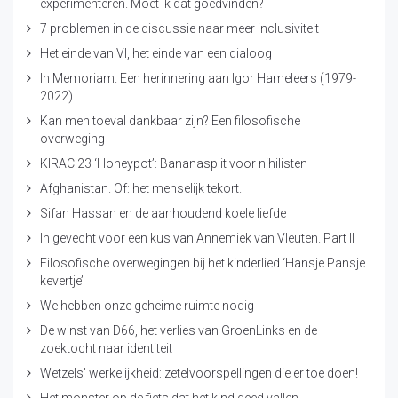
experimenteren. Moet ik dat goedvinden?
7 problemen in de discussie naar meer inclusiviteit
Het einde van VI, het einde van een dialoog
In Memoriam. Een herinnering aan Igor Hameleers (1979-
2022)
Kan men toeval dankbaar zijn? Een filosofische
overweging
KIRAC 23 ‘Honeypot’: Bananasplit voor nihilisten
Afghanistan. Of: het menselijk tekort.
Sifan Hassan en de aanhoudend koele liefde
In gevecht voor een kus van Annemiek van Vleuten. Part II
Filosofische overwegingen bij het kinderlied ‘Hansje Pansje
kevertje’
We hebben onze geheime ruimte nodig
De winst van D66, het verlies van GroenLinks en de
zoektocht naar identiteit
Wetzels’ werkelijkheid: zetelvoorspellingen die er toe doen!