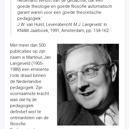
Nederland verlost van de gedachte, dat een
goede theologie en goede filosofie automatisch
garant waren voor een goede theoretische
pedagogiek.’
J.W. van Hulst,
Levensbericht M.J. Langeveld
. In:
KNAW Jaarboek, 1991, Amsterdam, pp. 154-162.
Met meer dan 500
publicaties op zijn
naam is Martinus Jan
Langeveld (1905-
1989) een eminente
rode draad binnen
de Nederlandse
pedagogiek. Zijn
voornaamste kracht
was dat hij de
pedagogiek
definitief wist te
ontmantelen van de
filosofie.