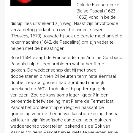
Ook de Franse denker
Blaise Pascal (1623-
1662) vond in beide
disciplines uitstekend zijn weg. Naast zijn onvoltooide
verzameling gedachten over het innerlijk leven
(
Pensées,
1670) bouwde hij ook de eerste mechanische
rekenmachine (1642, de Pascaline) om zijn vader te
helpen met de belastingen.
Rond 1654 vraagt de Franse edelman Antoine Gombaud
Pascals hulp bij een probleem wat hij heeft met
gokken. De weddenschap dat hij met twee
dobbelstenen binnen 24 beurten tenminste éénmaal
dubbel zes zou gooien, had Gombaud namelijk
berekend op 66%. Toch bleef hij op termijn geld
verliezen. Zou de kans soms lager liggen? In een
beroemde briefwisseling met Pierre de Fermat lost
Pascal het probleem op en legt en passant de
grondslag voor de theorie van kansberekening. Pascal
zal later in zijn filosofische aantekeningen ook een
weddenschap voorstellen, bekend als de Gok van
Pascal. Volgens Pascal heb je niets te verliezen als je