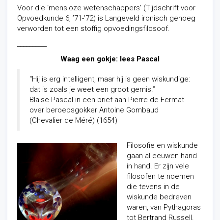
Voor die ‘mensloze wetenschappers’ (Tijdschrift voor
Opvoedkunde 6, ’71-’72) is Langeveld ironisch genoeg
verworden tot een stoffig opvoedingsfilosoof.
__________
Waag een gokje: lees Pascal
“Hij is erg intelligent, maar hij is geen wiskundige:
dat is zoals je weet een groot gemis.”
Blaise Pascal in een brief aan Pierre de Fermat
over beroepsgokker Antoine Gombaud
(Chevalier de Méré) (1654)
Filosofie en wiskunde
gaan al eeuwen hand
in hand. Er zijn vele
filosofen te noemen
die tevens in de
wiskunde bedreven
waren, van Pythagoras
tot Bertrand Russell.