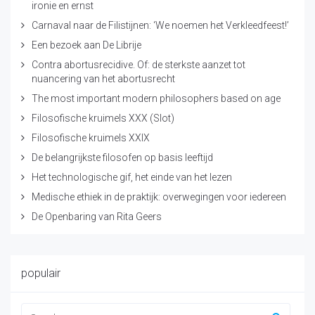
ironie en ernst
Carnaval naar de Filistijnen: ‘We noemen het Verkleedfeest!’
Een bezoek aan De Librije
Contra abortusrecidive. Of: de sterkste aanzet tot
nuancering van het abortusrecht
The most important modern philosophers based on age
Filosofische kruimels XXX (Slot)
Filosofische kruimels XXIX
De belangrijkste filosofen op basis leeftijd
Het technologische gif, het einde van het lezen
Medische ethiek in de praktijk: overwegingen voor iedereen
De Openbaring van Rita Geers
populair