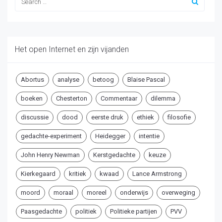
Het open Internet en zijn vijanden
Abortus
analyse
betoog
Blaise Pascal
boeken
Chesterton
Commentaar
dilemma
discussie
dood
eerste druk
ethiek
filosofie
gedachte-experiment
Heidegger
intentie
John Henry Newman
Kerstgedachte
keuze
Kierkegaard
kritiek
kwaad
Lance Armstrong
moord
moraal
moreel
onderwijs
overweging
Paasgedachte
politiek
Politieke partijen
PVV