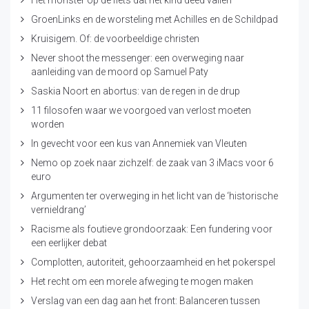
Het monster op de fiets dat het kind deed vallen
GroenLinks en de worsteling met Achilles en de Schildpad
Kruisigem. Of: de voorbeeldige christen
Never shoot the messenger: een overweging naar
aanleiding van de moord op Samuel Paty
Saskia Noort en abortus: van de regen in de drup
11 filosofen waar we voorgoed van verlost moeten
worden
In gevecht voor een kus van Annemiek van Vleuten
Nemo op zoek naar zichzelf: de zaak van 3 iMacs voor 6
euro
Argumenten ter overweging in het licht van de ‘historische
vernieldrang’
Racisme als foutieve grondoorzaak: Een fundering voor
een eerlijker debat
Complotten, autoriteit, gehoorzaamheid en het pokerspel
Het recht om een morele afweging te mogen maken
Verslag van een dag aan het front: Balanceren tussen