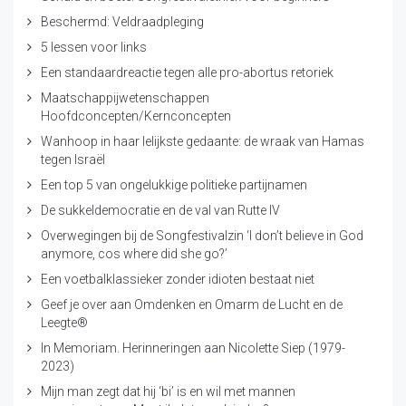
Beschermd: Veldraadpleging
5 lessen voor links
Een standaardreactie tegen alle pro-abortus retoriek
Maatschappijwetenschappen
Hoofdconcepten/Kernconcepten
Wanhoop in haar lelijkste gedaante: de wraak van Hamas
tegen Israël
Een top 5 van ongelukkige politieke partijnamen
De sukkeldemocratie en de val van Rutte IV
Overwegingen bij de Songfestivalzin ‘I don’t believe in God
anymore, cos where did she go?’
Een voetbalklassieker zonder idioten bestaat niet
Geef je over aan Omdenken en Omarm de Lucht en de
Leegte®
In Memoriam. Herinneringen aan Nicolette Siep (1979-
2023)
Mijn man zegt dat hij ‘bi’ is en wil met mannen