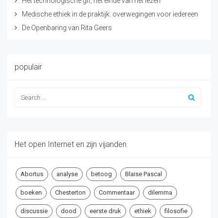
Het technologische gif, het einde van het lezen
Medische ethiek in de praktijk: overwegingen voor iedereen
De Openbaring van Rita Geers
populair
Het open Internet en zijn vijanden
Abortus
analyse
betoog
Blaise Pascal
boeken
Chesterton
Commentaar
dilemma
discussie
dood
eerste druk
ethiek
filosofie