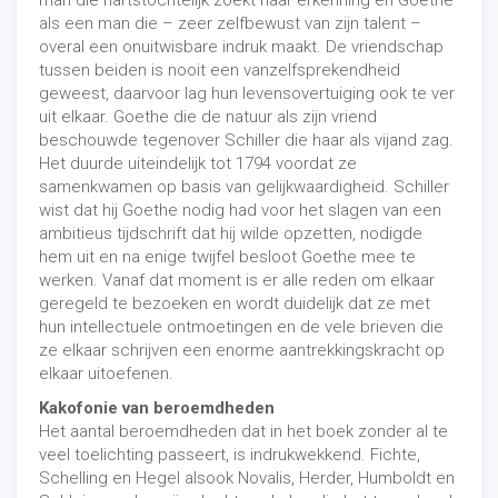
man die hartstochtelijk zoekt naar erkenning en Goethe
als een man die – zeer zelfbewust van zijn talent –
overal een onuitwisbare indruk maakt. De vriendschap
tussen beiden is nooit een vanzelfsprekendheid
geweest, daarvoor lag hun levensovertuiging ook te ver
uit elkaar. Goethe die de natuur als zijn vriend
beschouwde tegenover Schiller die haar als vijand zag.
Het duurde uiteindelijk tot 1794 voordat ze
samenkwamen op basis van gelijkwaardigheid. Schiller
wist dat hij Goethe nodig had voor het slagen van een
ambitieus tijdschrift dat hij wilde opzetten, nodigde
hem uit en na enige twijfel besloot Goethe mee te
werken. Vanaf dat moment is er alle reden om elkaar
geregeld te bezoeken en wordt duidelijk dat ze met
hun intellectuele ontmoetingen en de vele brieven die
ze elkaar schrijven een enorme aantrekkingskracht op
elkaar uitoefenen.
Kakofonie van beroemdheden
Het aantal beroemdheden dat in het boek zonder al te
veel toelichting passeert, is indrukwekkend. Fichte,
Schelling en Hegel alsook Novalis, Herder, Humboldt en