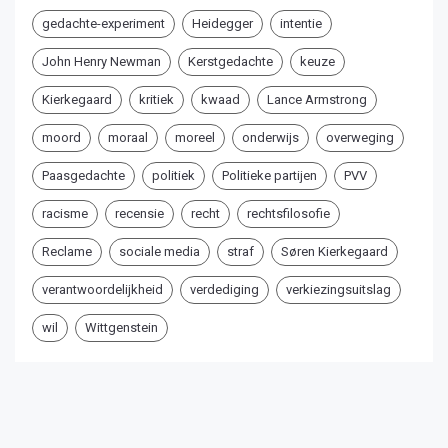
gedachte-experiment
Heidegger
intentie
John Henry Newman
Kerstgedachte
keuze
Kierkegaard
kritiek
kwaad
Lance Armstrong
moord
moraal
moreel
onderwijs
overweging
Paasgedachte
politiek
Politieke partijen
PVV
racisme
recensie
recht
rechtsfilosofie
Reclame
sociale media
straf
Søren Kierkegaard
verantwoordelijkheid
verdediging
verkiezingsuitslag
wil
Wittgenstein