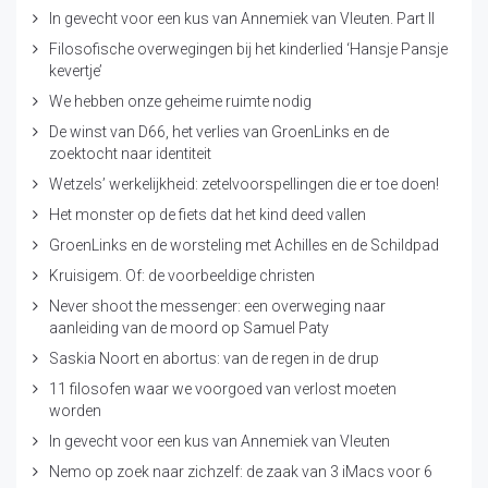
In gevecht voor een kus van Annemiek van Vleuten. Part II
Filosofische overwegingen bij het kinderlied ‘Hansje Pansje
kevertje’
We hebben onze geheime ruimte nodig
De winst van D66, het verlies van GroenLinks en de
zoektocht naar identiteit
Wetzels’ werkelijkheid: zetelvoorspellingen die er toe doen!
Het monster op de fiets dat het kind deed vallen
GroenLinks en de worsteling met Achilles en de Schildpad
Kruisigem. Of: de voorbeeldige christen
Never shoot the messenger: een overweging naar
aanleiding van de moord op Samuel Paty
Saskia Noort en abortus: van de regen in de drup
11 filosofen waar we voorgoed van verlost moeten
worden
In gevecht voor een kus van Annemiek van Vleuten
Nemo op zoek naar zichzelf: de zaak van 3 iMacs voor 6