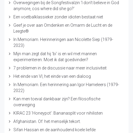
Overwegingen bij de Songfestivalzin ‘I don’t believe in God
anymore, cos where did she go?’
Een voetbalklassieker zonder idioten bestaat niet
Geef je over aan Omdenken en Omarm de Lucht en de
Leegte®
In Memoriam. Herinneringen aan Nicolette Siep (1979-
2023)
Mijn man zegt dat hij ‘bi’ is en wil met mannen
experimenteren. Moet ik dat goedvinden?
7 problemen in de discussie naar meer inclusiviteit
Het einde van VI, het einde van een dialoog
In Memoriam. Een herinnering aan Igor Hameleers (1979-
2022)
Kan men toeval dankbaar zijn? Een filosofische
overweging
KIRAC 23 ‘Honeypot’: Bananasplit voor nihilisten
Afghanistan. Of: het menselijk tekort.
Sifan Hassan en de aanhoudend koele liefde