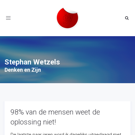
Toggle
navigation
Stephan Wetzels
Denken en Zijn
98% van de mensen weet de
oplossing niet!
De laatste paar jaren word ik dagelijks uitgedaagd met