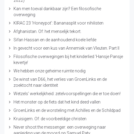
2022)
Kan men toeval dankbaar zijn? Een filosofische
overweging
KIRAC 23 ‘Honeypot’: Bananasplit voor nihilisten
Afghanistan. Of: het menselijk tekort.
Sifan Hassan en de aanhoudend koele liefde
In gevecht voor een kus van Annemiek van Vleuten. Part II
Filosofische overwegingen bij het kinderlied ‘Hansje Pansje
kevertje’
We hebben onze geheime ruimte nodig
De winst van D66, het verlies van GroenLinks en de
zoektocht naar identiteit
Wetzels’ werkelijkheid: zetelvoorspellingen die er toe doen!
Het monster op de fiets dat het kind deed vallen
GroenLinks en de worsteling met Achilles en de Schildpad
Kruisigem. Of: de voorbeeldige christen
Never shoot the messenger: een overweging naar
aanleiding van de moord op Samuel Paty