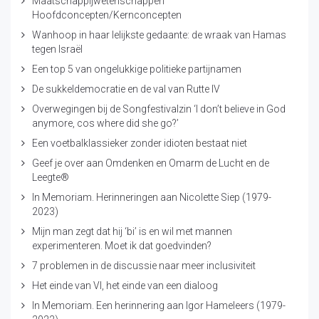
Maatschappijwetenschappen
Hoofdconcepten/Kernconcepten
Wanhoop in haar lelijkste gedaante: de wraak van Hamas
tegen Israël
Een top 5 van ongelukkige politieke partijnamen
De sukkeldemocratie en de val van Rutte IV
Overwegingen bij de Songfestivalzin ‘I don’t believe in God
anymore, cos where did she go?’
Een voetbalklassieker zonder idioten bestaat niet
Geef je over aan Omdenken en Omarm de Lucht en de
Leegte®
In Memoriam. Herinneringen aan Nicolette Siep (1979-
2023)
Mijn man zegt dat hij ‘bi’ is en wil met mannen
experimenteren. Moet ik dat goedvinden?
7 problemen in de discussie naar meer inclusiviteit
Het einde van VI, het einde van een dialoog
In Memoriam. Een herinnering aan Igor Hameleers (1979-