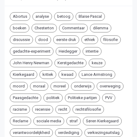
Abortus
analyse
betoog
Blaise Pascal
boeken
Chesterton
Commentaar
dilemma
discussie
dood
eerste druk
ethiek
filosofie
gedachte-experiment
Heidegger
intentie
John Henry Newman
Kerstgedachte
keuze
Kierkegaard
kritiek
kwaad
Lance Armstrong
moord
moraal
moreel
onderwijs
overweging
Paasgedachte
politiek
Politieke partijen
PVV
racisme
recensie
recht
rechtsfilosofie
Reclame
sociale media
straf
Søren Kierkegaard
verantwoordelijkheid
verdediging
verkiezingsuitslag