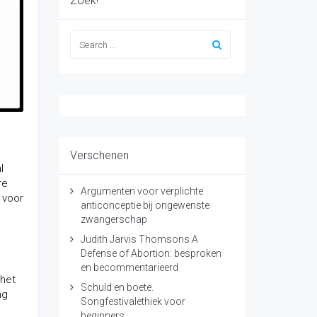
Zoek!
Verschenen
l
re
Argumenten voor verplichte
 voor
anticonceptie bij ongewenste
zwangerschap
Judith Jarvis Thomsons A
Defense of Abortion: besproken
en becommentarieerd
 het
Schuld en boete.
ng
Songfestivalethiek voor
beginners