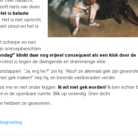
er over nadacht,
eeft niets van doen
 Het is belaste
. Het is niet oprecht,
 niet zinvol en het is
et scherpe en niet
zijn omroepberichten
ag!” klinkt daar nog vrijwel consequent als een klok door de
protest is tegen de dwingende en drammerige elite.
itstappen. “Ja, erg he?” zei hij. “Alsof ze allemaal gek zijn geworde
e niet gek maken!” riep hij, en beende vastberaden verder.
ze me er niet onder krijgen.
Ik wil niet gek worden!
Ik ben echter 
n in de openbare ruimte. Blik op oneindig. Oren dicht.
Dan hebben ze gewonnen…
 begroeting