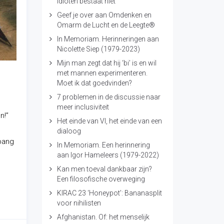
idioten bestaat niet
Geef je over aan Omdenken en
Omarm de Lucht en de Leegte®
In Memoriam. Herinneringen aan
Nicolette Siep (1979-2023)
Mijn man zegt dat hij ‘bi’ is en wil
met mannen experimenteren.
Moet ik dat goedvinden?
7 problemen in de discussie naar
meer inclusiviteit
n!”
Het einde van VI, het einde van een
dialoog
bang
In Memoriam. Een herinnering
aan Igor Hameleers (1979-2022)
Kan men toeval dankbaar zijn?
Een filosofische overweging
KIRAC 23 ‘Honeypot’: Bananasplit
voor nihilisten
Afghanistan. Of: het menselijk