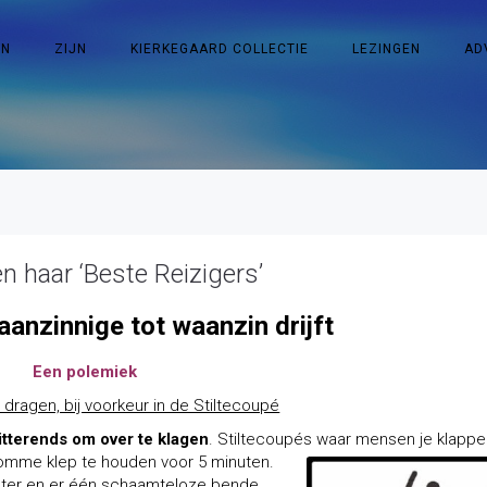
EN
ZIJN
KIERKEGAARD COLLECTIE
LEZINGEN
AD
en haar ‘Beste Reizigers’
aanzinnige tot waanzin drijft
Een polemiek
 dragen, bij voorkeur in de Stiltecoupé
tterends om over te klagen
. Stiltecoupés waar mensen je klappe
n domme klep te houden voor 5 minuten.
inter en er één schaamteloze bende