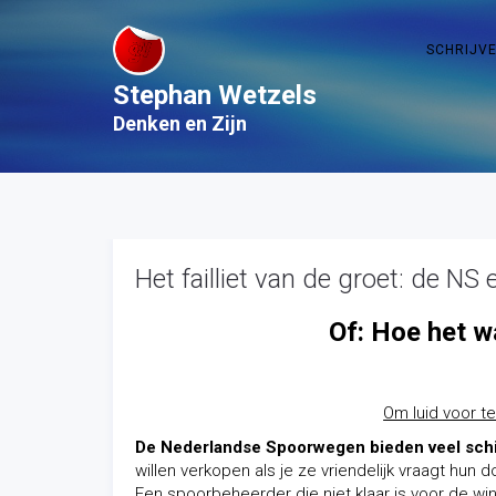
SCHRIJV
Stephan Wetzels
Denken en Zijn
Het failliet van de groet: de NS 
Of: Hoe het w
Om luid voor te
De Nederlandse Spoorwegen bieden veel schi
willen verkopen als je ze vriendelijk vraagt hu
Een spoorbeheerder die niet klaar is voor de w