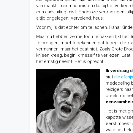
van maakt. Treinmachinisten die bij het verkeer
een aansluiting mist. Eindeloze vertragingen, alti
altijd ongelegen. Vervelend, heus!
Voor mij is dat echter om te lachen. Haha! Kind
Maar nu hebben ze me toch te pakken lijkt het. 
te brengen, moet ik bekennen dat ik begin te k
vermannen, maar het gaat niet. Zoals Grote Broe
knieën kreeg, begin ik mezelf te verliezen. Laat
het ernstig neemt. Het is oprecht.
Ik verdraag 
niet
die afgrij
mededeling be
reizigers naa
breekt mij he
eenzaamhei
Het is met gr
kapotte wisse
eerst moest i
waar het hele