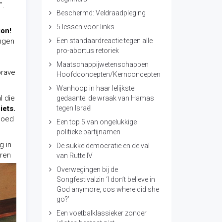
”.
Beschermd: Veldraadpleging
5 lessen voor links
ion!
ingen
Een standaardreactie tegen alle
pro-abortus retoriek
Maatschappijwetenschappen
brave
Hoofdconcepten/Kernconcepten
Wanhoop in haar lelijkste
l die
gedaante: de wraak van Hamas
iets.
tegen Israël
goed
Een top 5 van ongelukkige
politieke partijnamen
g in
De sukkeldemocratie en de val
oren
van Rutte IV
Overwegingen bij de
Songfestivalzin ‘I don’t believe in
God anymore, cos where did she
go?’
Een voetbalklassieker zonder