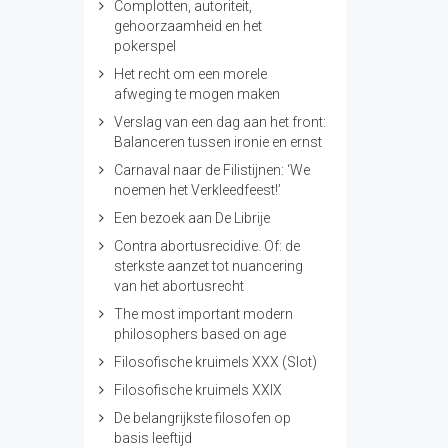
Complotten, autoriteit,
gehoorzaamheid en het
pokerspel
Het recht om een morele
afweging te mogen maken
Verslag van een dag aan het front:
Balanceren tussen ironie en ernst
Carnaval naar de Filistijnen: ‘We
noemen het Verkleedfeest!’
Een bezoek aan De Librije
Contra abortusrecidive. Of: de
sterkste aanzet tot nuancering
van het abortusrecht
The most important modern
philosophers based on age
Filosofische kruimels XXX (Slot)
Filosofische kruimels XXIX
De belangrijkste filosofen op
basis leeftijd