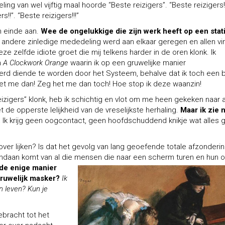
ing van wel vijftig maal hoorde “Beste reizigers”. “Beste reizigers!
s!!”. “Beste reizigers!!!”
 einde aan.
Wee de ongelukkige die zijn werk heeft op een stat
 andere zinledige mededeling werd aan elkaar geregen en allen v
ze zelfde idiote groet die mij telkens harder in de oren klonk. Ik
n
A Clockwork Orange
waarin ik op een gruwelijke manier
erd diende te worden door het Systeem, behalve dat ik toch een 
et me dan! Zeg het me dan toch! Hoe stop ik deze waanzin!
izigers” klonk, heb ik schichtig en vlot om me heen gekeken naar a
e opperste lelijkheid van de vreselijkste herhaling.
Maar ik zie n
.
Ik krijg geen oogcontact, geen hoofdschuddend knikje wat alles 
ver lijken? Is dat het gevolg van lang geoefende totale afzonderin
vandaan komt van al die mensen die naar een
scherm turen en hun 
 de enige manier
gruwelijk masker?
Ik
n leven? Kun je
bracht tot het