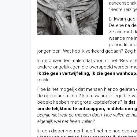
aaneenschakel
“Beste reiziger
Er kwam geen
De ene na de
ze aan met de
waande me i
geconditione
jongen ben. Wat heb ik verkeerd gedaan? Zeg h
In de duizenden malen dat voor mij het “Beste re
andere ongelukkigen die overspoeld worden met d
Ik zie geen vertwijfeling, ik zie geen wanhoop
maakt.
Hoe is het mogelijk dat mensen hier zo gelaten o
de openbare ruimte? Is dat waar die lege blik 
bedekt hebben met grote koptelefoons?
Is dat
om de lelijkheid te ontsnappen, middels een 
begrijp niet wat de mensen doen. Hoe vullen ze hu
eigenlijk wel het leven vullen?
In een dieper moment heeft het me nog even ge