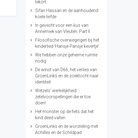
tekort.
Sifan Hassan en de aanhoudend
koele liefde
In gevecht voor een kus van
Annemiek van Vleuten. Part II
Filosofische overwegingen bij het
kinderlied ‘Hansje Pansje kevertje’
We hebben onze geheime ruimte
nodig
De winst van D66, het verlies van
GroenLinks en de zoektocht naar
identiteit
Wetzels’ werkelijkheid:
zetelvoorspellingen die er toe
doen!
Het monster op de fiets dat het
kind deed vallen
GroenLinks en de worsteling met
Achilles en de Schildpad