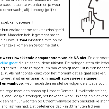
de spoor staan te wachten en je weer
jd onverwacht, altijd onbegrijpelijk en
erspel, kan gebeuren!
In hun zoektocht me tot krankzinnigheid
raken. Maanden heb ik getracht me te
r in Orwells
1984
Winston Smith op de
 ik ter zake komen en
beloof
me dat u
de weerzinwekkende computerstem van de NS niet.
En dan voora
selijke groet
die ze aanhoudend uitkotst. De belegen stem die iede
gint met “Beste reizigers” en dan vervolgt met “Dit is een bericht
r (…)”. Als het toontje klinkt voor het moment dat ze gaat spreken,
t zweet al uit en
ontwaar ik in mijzelf agressieve neigingen,
d en wanhoop
. Heb medelijden en stel de volgende situatie voor:
ote regelmaat een chaos op Utrecht Centraal. Uitvallende treinen,
ls, onduidelijke storingen, het bekende werk. Onlangs en niet voor
k een half uur wachten op Utrecht vanwege zo’n onduidelijke stori
 land last van had. Dat betekende dat ik in 30 minuten tijd een