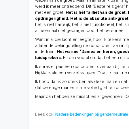
wezen van de groet. Maar naarmate ik daar lang
werd ik meer ontredderd. Dit “Beste reizigers” h
met een groet.
Het is het failliet van de groet.
opdringerigheid. Het is de absolute anti-groet
het is niet hartelijk, het is niet functioneel, het is
al helemaal niet gedragen door het personeel.
Want in al die lucht en leegte, hoor ik telkens m
aflatende belangstelling de conducteur aan in 
in de trein.
Het warme “Dames en heren, goedend
luidsprekers.
En dan vooral omdat het een stil 
Ik sprak er pas een conducteur over aan bij het u
Hij klonk als een verzetsstrijder. “Nou, ik laat m
Ik hoop dat ik zo sterk ben als deze man en dat 
dat de enige manier is me volledig af te zondere
Maar dan hebben ze misschien al gewonnen. 
__________________________
Lees ook:
Nadere bedenkingen bij genderneutrale