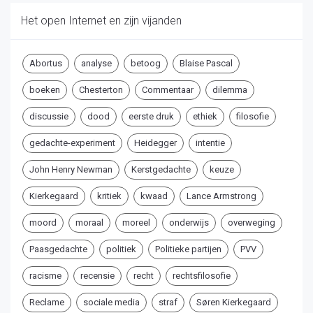
Het open Internet en zijn vijanden
Abortus
analyse
betoog
Blaise Pascal
boeken
Chesterton
Commentaar
dilemma
discussie
dood
eerste druk
ethiek
filosofie
gedachte-experiment
Heidegger
intentie
John Henry Newman
Kerstgedachte
keuze
Kierkegaard
kritiek
kwaad
Lance Armstrong
moord
moraal
moreel
onderwijs
overweging
Paasgedachte
politiek
Politieke partijen
PVV
racisme
recensie
recht
rechtsfilosofie
Reclame
sociale media
straf
Søren Kierkegaard