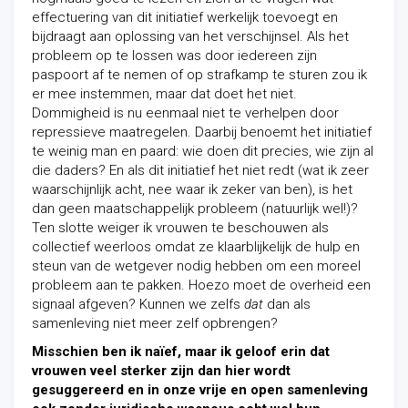
effectuering van dit initiatief werkelijk toevoegt en
bijdraagt aan oplossing van het verschijnsel. Als het
probleem op te lossen was door iedereen zijn
paspoort af te nemen of op strafkamp te sturen zou ik
er mee instemmen, maar dat doet het niet.
Dommigheid is nu eenmaal niet te verhelpen door
repressieve maatregelen. Daarbij benoemt het initiatief
te weinig man en paard: wie doen dit precies, wie zijn al
die daders? En als dit initiatief het niet redt (wat ik zeer
waarschijnlijk acht, nee waar ik zeker van ben), is het
dan geen maatschappelijk probleem (natuurlijk wel!)?
Ten slotte weiger ik vrouwen te beschouwen als
collectief weerloos omdat ze klaarblijkelijk de hulp en
steun van de wetgever nodig hebben om een moreel
probleem aan te pakken. Hoezo moet de overheid een
signaal afgeven? Kunnen we zelfs
dat
dan als
samenleving niet meer zelf opbrengen?
Misschien ben ik naïef, maar ik geloof erin dat
vrouwen veel sterker zijn dan hier wordt
gesuggereerd en in onze vrije en open samenleving