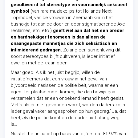
gecultiveerd tot stereotype en voornamelijk seksueel
symbool
(van rare muziekclips tot Hollands Next
Topmodel, van de vrouwen in Zeemanbikini in het
bushokje tot aan de door en door stigmatiserende Axe-
reclames, etc, etc.)
geeft wel aan dat het een breder
en hardnekkiger fenomeen is dan alleen de
onaangepaste mannetjes die zich seksistisch en
intimiderend gedragen.
Zolang een samenleving dit
soort stereotypes blijft cultiveren, is ieder initiatief
dweilen met de kraan open.
Maar goed. Als ik het juist begrijp, willen de
initiatiefnemers dat een vrouw in het geval van
bijvoorbeeld nasissen de politie belt, waarna er een
agent ter plaatse moet komen, die dan bewijs gaat
verzamelen dat er een onbekend iemand heeft gesist.
‘Zelfs als dit niet gevonden wordt, worden daders zo in
ieder geval vaker aangesproken op hun gedrag.’ Ja, dat
heet,
als
de politie komt en de dader niet allang weg
is…
Nu stelt het initiatief op basis van cijfers dat 81-97% van