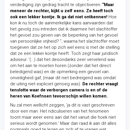
verdediging zijn gedrag tracht te objectiveren:
“Maar
meneer de rechter, kijkt u zelf eens. Ze
heeft
toch
ook een lekker kontje. Ik ga dat niet ontkennen!
Hoe
kon ik nu toch de aanmerkelijke kans aanvaarden dat
het gevolg zou intreden dat ik daarmee het slachtoffer
het gevoel zou geven van de beperking van het gevoel
van persoonlijke vrijheid? ”, waarna het slachtoffer moet
toegeven dat ze het op zich wel eens is met de stelling
dat ze een lekker kontje heeft. Toch zegt haar juridisch
adviseur: ‘(…) dat het desondanks zeer vervelend was
om het aan te moeten horen (zonder dat het direct
beledigend was) en de opmerking een gevoel van
onveiligheid gaf, (maar dit niet bedreigend was omdat
de uiting niet expliciet genoeg was).
De rechter vraagt
tenslotte waar de verborgen camera is en of de
heren van Koefnoen tevoorschijn willen komen.
Nu zal men wellicht zeggen, ‘ja dit is vast geschreven
door een man. Het ridiculiseren van het fenomeen
toont maar weer eens aan dat het vanuit die hoek niet
serieus wordt genomen.’ Maar dan raad ik aan dit alles
nogmaals goed te lezen en zich af te vragen wat