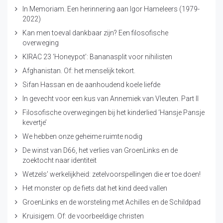
In Memoriam. Een herinnering aan Igor Hameleers (1979-
2022)
Kan men toeval dankbaar zijn? Een filosofische
overweging
KIRAC 23 ‘Honeypot’: Bananasplit voor nihilisten
Afghanistan. Of: het menselijk tekort.
Sifan Hassan en de aanhoudend koele liefde
In gevecht voor een kus van Annemiek van Vleuten. Part II
Filosofische overwegingen bij het kinderlied ‘Hansje Pansje
kevertje’
We hebben onze geheime ruimte nodig
De winst van D66, het verlies van GroenLinks en de
zoektocht naar identiteit
Wetzels’ werkelijkheid: zetelvoorspellingen die er toe doen!
Het monster op de fiets dat het kind deed vallen
GroenLinks en de worsteling met Achilles en de Schildpad
Kruisigem. Of: de voorbeeldige christen