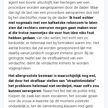
agent een boete uitschrijft, kan hiertegen wel een
procedure worden aangespannen door de dader. Maar
dan ligt de last van een procedure aanspannen dus niet
bij het slachtoffer, maar bij de dader.’
Ik hoef echter
niet nogmaals met een kafkaëske rekensom te laten
zien dat rechters overuren mogen gaan maken voor
al die trotse mannetjes die voor hun idee niks fout
hebben gedaan
, van niks weten, het echt niet zo
bedoelde, er helemaal niet bij betrokken waren etc. Het
aantal boetes dat zal worden geseponeerd lijkt me
daarbij vanuit juridisch oogpunt immens groot. Bij de
geringste twijfel aan de strafbaarheid van een
verdachte, dient de verdachte immers te worden
vrijgesproken.
Het allergrootste bezwaar is waarschijnlijk nog wel,
dat door het strafbaar stellen van “straatintimidatie”
het probleem helemaal niet verdwijnt, maar zelfs zou
kunnen verergeren.
Naast het feit dat de politie erbij
roepen de zaak kan doen escaleren, het sociale gewin
voor de vrouw in kwestie op dit moment volstrekt
onduidelijk is, het de samenleving klauwen met geld