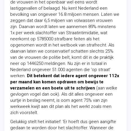
de vrouwen in het openbaar wel eens wordt
lastiggevallen of belaagd. Nu kent Nederland een
bevolking van ongeveer 16.8 miljoen mensen. Laten we
zeggen dat daar 6,5 miljoen van volwassen vrouwen
zijn. Daarvan wordt laten we aannemen 89% minstens
1x per week slachtoffer van Straatintimidatie, wat
neerkomt op 5785000 strafbare feiten als het
opgenomen wordt in het wetboek van strafrecht. Als
daarvan laten we conservatief schatten slechts 25%
van de vrouwen de politie belt, komt dit in de praktijk
neer op 1446250 meldingen. Nu zijn er in totaal in
Nederland ongeveer 51.000 agenten die ‘op straat’
werken.
Dit betekent dat iedere agent ongeveer 112x
per maand kan komen opdraven om bewijs te
verzamelen en een boete uit te schrijven
(aan welke
gevlogen vogel dan ook). Als dit alles ongeveer een
uurtje in beslag neemt, is oom agent 75% van zijn
werkweek kwijt aan dit plan als het werkt zoals men
zich voorstelt.
Gelukkig stelt het initiatief: ‘Er hoeft dus geen aangifte
gedaan te worden door het slachtoffer. Wanneer de