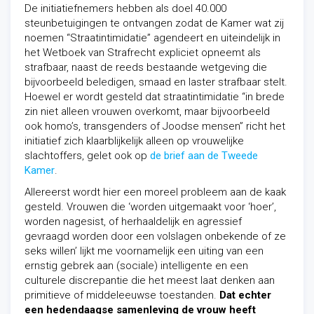
De initiatiefnemers hebben als doel 40.000
steunbetuigingen te ontvangen zodat de Kamer wat zij
noemen “Straatintimidatie” agendeert en uiteindelijk in
het Wetboek van Strafrecht expliciet opneemt als
strafbaar, naast de reeds bestaande wetgeving die
bijvoorbeeld beledigen, smaad en laster strafbaar stelt.
Hoewel er wordt gesteld dat straatintimidatie “in brede
zin niet alleen vrouwen overkomt, maar bijvoorbeeld
ook homo’s, transgenders of Joodse mensen” richt het
initiatief zich klaarblijkelijk alleen op vrouwelijke
slachtoffers, gelet ook op
de brief aan de Tweede
Kamer
.
Allereerst wordt hier een moreel probleem aan de kaak
gesteld. Vrouwen die ‘worden uitgemaakt voor ‘hoer’,
worden nagesist, of herhaaldelijk en agressief
gevraagd worden door een volslagen onbekende of ze
seks willen’ lijkt me voornamelijk een uiting van een
ernstig gebrek aan (sociale) intelligente en een
culturele discrepantie die het meest laat denken aan
primitieve of middeleeuwse toestanden.
Dat echter
een hedendaagse samenleving de vrouw heeft