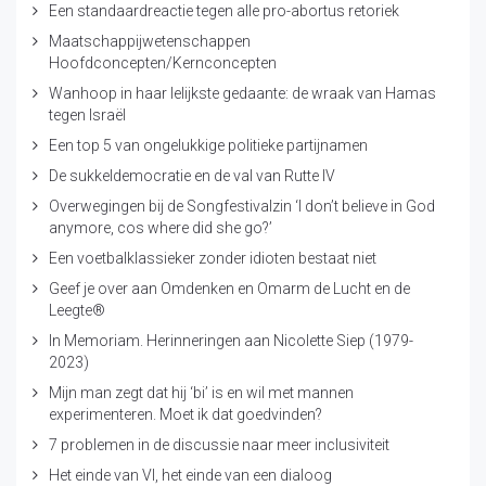
Een standaardreactie tegen alle pro-abortus retoriek
Maatschappijwetenschappen
Hoofdconcepten/Kernconcepten
Wanhoop in haar lelijkste gedaante: de wraak van Hamas
tegen Israël
Een top 5 van ongelukkige politieke partijnamen
De sukkeldemocratie en de val van Rutte IV
Overwegingen bij de Songfestivalzin ‘I don’t believe in God
anymore, cos where did she go?’
Een voetbalklassieker zonder idioten bestaat niet
Geef je over aan Omdenken en Omarm de Lucht en de
Leegte®
In Memoriam. Herinneringen aan Nicolette Siep (1979-
2023)
Mijn man zegt dat hij ‘bi’ is en wil met mannen
experimenteren. Moet ik dat goedvinden?
7 problemen in de discussie naar meer inclusiviteit
Het einde van VI, het einde van een dialoog