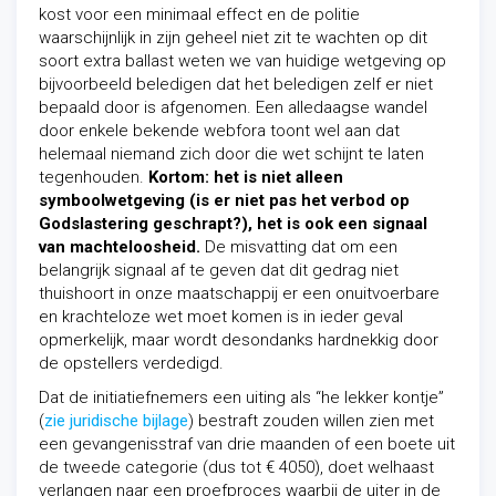
kost voor een minimaal effect en de politie
waarschijnlijk in zijn geheel niet zit te wachten op dit
soort extra ballast weten we van huidige wetgeving op
bijvoorbeeld beledigen dat het beledigen zelf er niet
bepaald door is afgenomen. Een alledaagse wandel
door enkele bekende webfora toont wel aan dat
helemaal niemand zich door die wet schijnt te laten
tegenhouden.
Kortom: het is niet alleen
symboolwetgeving (is er niet pas het verbod op
Godslastering geschrapt?), het is ook een signaal
van machteloosheid.
De misvatting dat om een
belangrijk signaal af te geven dat dit gedrag niet
thuishoort in onze maatschappij er een onuitvoerbare
en krachteloze wet moet komen is in ieder geval
opmerkelijk, maar wordt desondanks hardnekkig door
de opstellers verdedigd.
Dat de initiatiefnemers een uiting als “he lekker kontje”
(
zie juridische bijlage
) bestraft zouden willen zien met
een gevangenisstraf van drie maanden of een boete uit
de tweede categorie (dus tot € 4050), doet welhaast
verlangen naar een proefproces waarbij de uiter in de