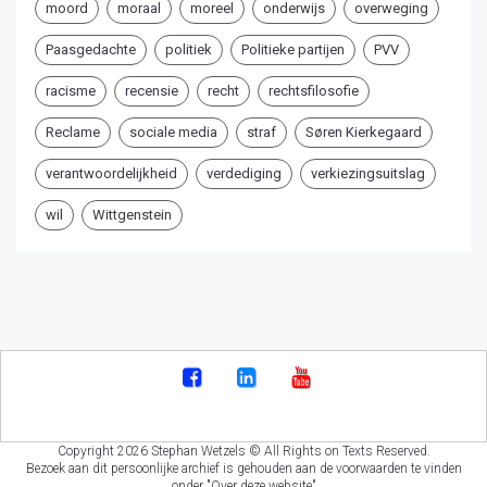
moord
moraal
moreel
onderwijs
overweging
Paasgedachte
politiek
Politieke partijen
PVV
racisme
recensie
recht
rechtsfilosofie
Reclame
sociale media
straf
Søren Kierkegaard
verantwoordelijkheid
verdediging
verkiezingsuitslag
wil
Wittgenstein
Copyright 2026 Stephan Wetzels © All Rights on Texts Reserved.
Bezoek aan dit persoonlijke archief is gehouden aan de voorwaarden te vinden
onder "Over deze website"