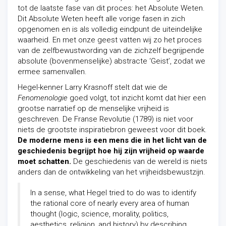
tot de laatste fase van dit proces: het Absolute Weten.
Dit Absolute Weten heeft alle vorige fasen in zich
opgenomen en is als volledig eindpunt de uiteindelijke
waarheid. En met onze geest vatten wij zo het proces
van de zelfbewustwording van de zichzelf begrijpende
absolute (bovenmenselijke) abstracte ‘Geist’, zodat we
ermee samenvallen.
Hegel-kenner Larry Krasnoff stelt dat wie de
Fenomenologie
goed volgt, tot inzicht komt dat hier een
grootse narratief op de menselijke vrijheid is
geschreven. De Franse Revolutie (1789) is niet voor
niets de grootste inspiratiebron geweest voor dit boek.
De moderne mens is een mens die in het licht van de
geschiedenis begrijpt hoe hij zijn vrijheid op waarde
moet schatten.
De geschiedenis van de wereld is niets
anders dan de ontwikkeling van het vrijheidsbewustzijn.
In a sense, what Hegel tried to do was to identify
the rational core of nearly every area of human
thought (logic, science, morality, politics,
aesthetics, religion, and history) by describing