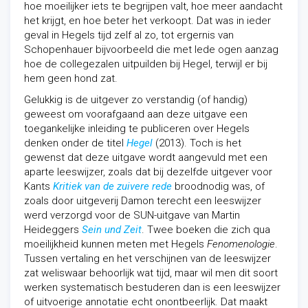
hoe moeilijker iets te begrijpen valt, hoe meer aandacht
het krijgt, en hoe beter het verkoopt. Dat was in ieder
geval in Hegels tijd zelf al zo, tot ergernis van
Schopenhauer bijvoorbeeld die met lede ogen aanzag
hoe de collegezalen uitpuilden bij Hegel, terwijl er bij
hem geen hond zat.
Gelukkig is de uitgever zo verstandig (of handig)
geweest om voorafgaand aan deze uitgave een
toegankelijke inleiding te publiceren over Hegels
denken onder de titel
Hegel
(2013). Toch is het
gewenst dat deze uitgave wordt aangevuld met een
aparte leeswijzer, zoals dat bij dezelfde uitgever voor
Kants
Kritiek van de zuivere rede
broodnodig was, of
zoals door uitgeverij Damon terecht een leeswijzer
werd verzorgd voor de SUN-uitgave van Martin
Heideggers
Sein und Zeit
. Twee boeken die zich qua
moeilijkheid kunnen meten met Hegels
Fenomenologie
.
Tussen vertaling en het verschijnen van de leeswijzer
zat weliswaar behoorlijk wat tijd, maar wil men dit soort
werken systematisch bestuderen dan is een leeswijzer
of uitvoerige annotatie echt onontbeerlijk. Dat maakt