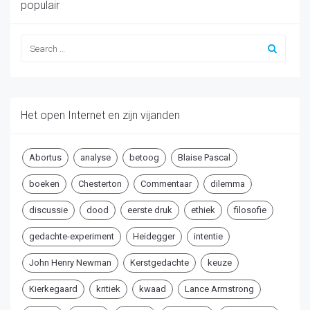
populair
Het open Internet en zijn vijanden
Abortus
analyse
betoog
Blaise Pascal
boeken
Chesterton
Commentaar
dilemma
discussie
dood
eerste druk
ethiek
filosofie
gedachte-experiment
Heidegger
intentie
John Henry Newman
Kerstgedachte
keuze
Kierkegaard
kritiek
kwaad
Lance Armstrong