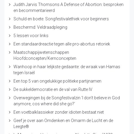
Judith Jarvis Thomsons A Defense of Abortion: besproken
en becommentarieerd
Schuld en boete. Songfestivalethiek voor beginners
Beschermd: Veldraadpleging
5 lessen voor links
Een standaardreactie tegen alle pro-abortus retoriek
Maatschappijwetenschappen
Hoofdconcepten/Kernconcepten
Wanhoop in haar lelijkste gedaante: de wraak van Hamas
tegen Israël
Een top 5 van ongelukkige politieke partijnamen
De sukkeldemocratie en de val van Rutte IV
Overwegingen bij de Songfestivalzin ‘I don’t believe in God
anymore, cos where did she go?’
Een voetbalklassieker zonder idioten bestaat niet
Geef je over aan Omdenken en Omarm de Lucht en de
Leegte®