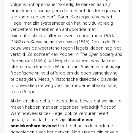
volgens Schopenhauer ‘volledig te danken aan zijn
omgekochte aanhangers die met het duistere gezwam
alle kanten op konden’. Søren Kierkegaard verweet
Hegel met zijn systeemdenken het individu volledig
verpletterd te hebben en antwoordde met
existentialistische alternatieven in onder meer
Of/Of
(1843) en
Stadia op de levensweg
(1845). Ook in de 20e
eeuw was de weerstand tegen Hegels ideeën nog niet
verstild. Zo schreef Karl Popper in
The Open Society and
Its Enemies
(1945) dat Hegel niets meer was dan een
stroman van Friedrich Wilhelm van Pruisen en dat hij zijn
filosofische vrijheid offerde om de open samenleving
te bestrijden. Met zijn ‘historische dialectiek’ plaveide
hij bovendien de weg voor het moderne absolutisme,
aldus Popper.
Al die kritiek is echter het sterkste bewijs dat we hier te
maken hebben met een bijzonder invloedrijk filosoof.
Want hoeveel kritiek Hegel ook te verduren heeft
gehad, feit is dat hij met zijn
filosofie een
onmiskenbare invloed
heeft gehad in de moderne
geschiedenis van het denken. Nog steeds zijn er vele