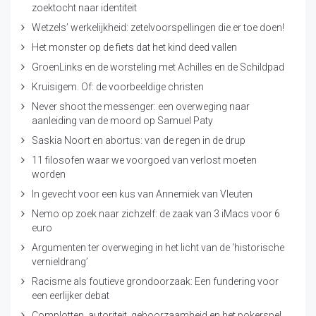
zoektocht naar identiteit
Wetzels’ werkelijkheid: zetelvoorspellingen die er toe doen!
Het monster op de fiets dat het kind deed vallen
GroenLinks en de worsteling met Achilles en de Schildpad
Kruisigem. Of: de voorbeeldige christen
Never shoot the messenger: een overweging naar
aanleiding van de moord op Samuel Paty
Saskia Noort en abortus: van de regen in de drup
11 filosofen waar we voorgoed van verlost moeten
worden
In gevecht voor een kus van Annemiek van Vleuten
Nemo op zoek naar zichzelf: de zaak van 3 iMacs voor 6
euro
Argumenten ter overweging in het licht van de ‘historische
vernieldrang’
Racisme als foutieve grondoorzaak: Een fundering voor
een eerlijker debat
Complotten, autoriteit, gehoorzaamheid en het pokerspel