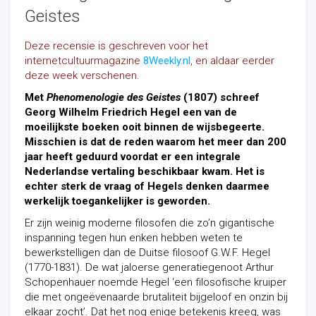
Geistes
Deze recensie is geschreven voor het
internetcultuurmagazine
8Weekly.nl
, en aldaar eerder
deze week verschenen.
Met
Phenomenologie des Geistes
(1807) schreef
Georg Wilhelm Friedrich Hegel een van de
moeilijkste boeken ooit binnen de wijsbegeerte.
Misschien is dat de reden waarom het meer dan 200
jaar heeft geduurd voordat er een integrale
Nederlandse vertaling beschikbaar kwam. Het is
echter sterk de vraag of Hegels denken daarmee
werkelijk toegankelijker is geworden.
Er zijn weinig moderne filosofen die zo’n gigantische
inspanning tegen hun
enken hebben weten te
bewerkstelligen dan de Duitse filosoof G.W.F. Hegel
(1770-1831). De wat jaloerse generatiegenoot Arthur
Schopenhauer noemde Hegel ‘een filosofische kruiper
die met ongeëvenaarde brutaliteit bijgeloof en onzin bij
elkaar zocht’. Dat het nog enige betekenis kreeg, was