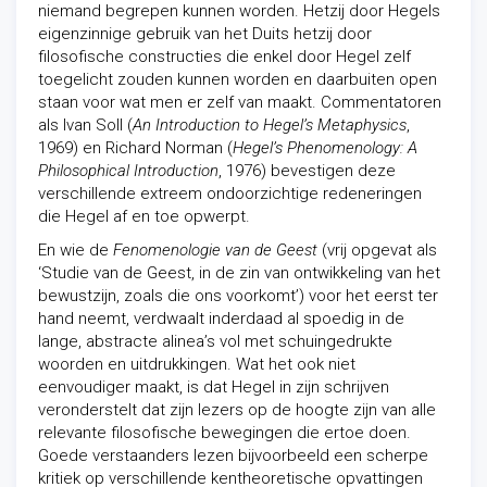
niemand begrepen kunnen worden. Hetzij door Hegels
eigenzinnige gebruik van het Duits hetzij door
filosofische constructies die enkel door Hegel zelf
toegelicht zouden kunnen worden en daarbuiten open
staan voor wat men er zelf van maakt. Commentatoren
als Ivan Soll (
An Introduction to Hegel’s Metaphysics
,
1969) en Richard Norman (
Hegel’s Phenomenology: A
Philosophical Introduction
, 1976) bevestigen deze
verschillende extreem ondoorzichtige redeneringen
die Hegel af en toe opwerpt.
En wie de
Fenomenologie van de Geest
(vrij opgevat als
‘Studie van de Geest, in de zin van ontwikkeling van het
bewustzijn, zoals die ons voorkomt’) voor het eerst ter
hand neemt, verdwaalt inderdaad al spoedig in de
lange, abstracte alinea’s vol met schuingedrukte
woorden en uitdrukkingen. Wat het ook niet
eenvoudiger maakt, is dat Hegel in zijn schrijven
veronderstelt dat zijn lezers op de hoogte zijn van alle
relevante filosofische bewegingen die ertoe doen.
Goede verstaanders lezen bijvoorbeeld een scherpe
kritiek op verschillende kentheoretische opvattingen