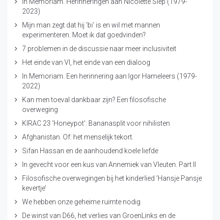
In Memoriam. Herinneringen aan Nicolette Siep (1979-
2023)
Mijn man zegt dat hij ‘bi’ is en wil met mannen
experimenteren. Moet ik dat goedvinden?
7 problemen in de discussie naar meer inclusiviteit
Het einde van VI, het einde van een dialoog
In Memoriam. Een herinnering aan Igor Hameleers (1979-
2022)
Kan men toeval dankbaar zijn? Een filosofische
overweging
KIRAC 23 ‘Honeypot’: Bananasplit voor nihilisten
Afghanistan. Of: het menselijk tekort.
Sifan Hassan en de aanhoudend koele liefde
In gevecht voor een kus van Annemiek van Vleuten. Part II
Filosofische overwegingen bij het kinderlied ‘Hansje Pansje
kevertje’
We hebben onze geheime ruimte nodig
De winst van D66, het verlies van GroenLinks en de