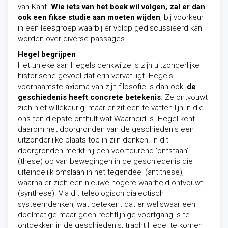
van Kant.
Wie iets van het boek wil volgen, zal er dan
ook een fikse studie aan moeten wijden
, bij voorkeur
in een leesgroep waarbij er volop gediscussieerd kan
worden over diverse passages.
Hegel begrijpen
Het unieke aan Hegels denkwijze is zijn uitzonderlijke
historische gevoel dat erin vervat ligt. Hegels
voornaamste axioma van zijn filosofie is dan ook:
de
geschiedenis heeft concrete betekenis
. Ze ontvouwt
zich niet willekeurig, maar er zit een te vatten lijn in die
ons ten diepste onthult wat Waarheid is. Hegel kent
daarom het doorgronden van de geschiedenis een
uitzonderlijke plaats toe in zijn denken. In dit
doorgronden merkt hij een voortdurend ‘ontstaan’
(these) op van bewegingen in de geschiedenis die
uiteindelijk omslaan in het tegendeel (antithese),
waarna er zich een nieuwe hogere waarheid ontvouwt
(synthese). Via dit teleologisch dialectisch
systeemdenken, wat betekent dat er weliswaar een
doelmatige maar geen rechtlijnige voortgang is te
ontdekken in de geschiedenis, tracht Hegel te komen