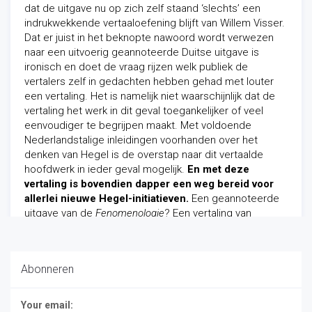
dat de uitgave nu op zich zelf staand ‘slechts’ een
indrukwekkende vertaaloefening blijft van Willem Visser.
Dat er juist in het beknopte nawoord wordt verwezen
naar een uitvoerig geannoteerde Duitse uitgave is
ironisch en doet de vraag rijzen welk publiek de
vertalers zelf in gedachten hebben gehad met louter
een vertaling. Het is namelijk niet waarschijnlijk dat de
vertaling het werk in dit geval toegankelijker of veel
eenvoudiger te begrijpen maakt. Met voldoende
Nederlandstalige inleidingen voorhanden over het
denken van Hegel is de overstap naar dit vertaalde
hoofdwerk in ieder geval mogelijk.
En met deze
vertaling is bovendien dapper een weg bereid voor
allerlei nieuwe Hegel-initiatieven.
Een geannoteerde
uitgave van de
Fenomenologie
? Een vertaling van
Grundlinien der Philosophie des Rechts
misschien? De
toekomst zal het ons leren.
Abonneren
Filosofie
/
Recensie
-
06/09/2013
Your email: