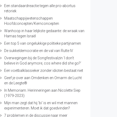
Een standaardreactie tegen alle pro-abortus
retoriek
Maatschappijwetenschappen
Hoofdconcepten/Kernconcepten
Wanhoop in haar lelijkste gedaante: de wraak van
Hamas tegen Israël
Een top 5 van ongelukkige politieke partijnamen
De sukkeldemocratie en de val van Rutte IV
Overwegingen bij de Songfestivalzin ‘I don’t
believe in God anymore, cos where did she go?’
Een voetbalklassieker zonder idioten bestaat niet
Geef je over aan Omdenken en Omarm de Lucht
en de Leegte®
In Memoriam. Herinneringen aan Nicolette Siep
(1979-2023)
Mijn man zegt dat hij ‘bi’ is en wil met mannen
experimenteren. Moet ik dat goedvinden?
7 problemen in de discussie naar meer