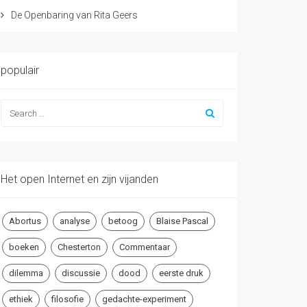
De Openbaring van Rita Geers
populair
Het open Internet en zijn vijanden
Abortus
analyse
betoog
Blaise Pascal
boeken
Chesterton
Commentaar
dilemma
discussie
dood
eerste druk
ethiek
filosofie
gedachte-experiment