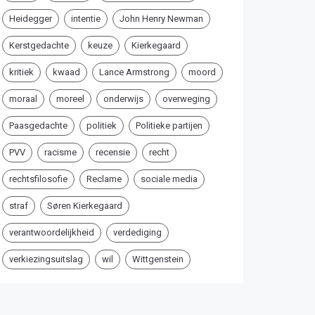
Heidegger
intentie
John Henry Newman
Kerstgedachte
keuze
Kierkegaard
kritiek
kwaad
Lance Armstrong
moord
moraal
moreel
onderwijs
overweging
Paasgedachte
politiek
Politieke partijen
PVV
racisme
recensie
recht
rechtsfilosofie
Reclame
sociale media
straf
Søren Kierkegaard
verantwoordelijkheid
verdediging
verkiezingsuitslag
wil
Wittgenstein