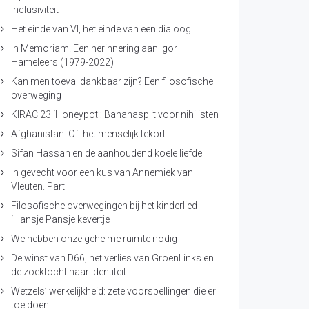
inclusiviteit
Het einde van VI, het einde van een dialoog
In Memoriam. Een herinnering aan Igor
Hameleers (1979-2022)
Kan men toeval dankbaar zijn? Een filosofische
overweging
KIRAC 23 ‘Honeypot’: Bananasplit voor nihilisten
Afghanistan. Of: het menselijk tekort.
Sifan Hassan en de aanhoudend koele liefde
In gevecht voor een kus van Annemiek van
Vleuten. Part II
Filosofische overwegingen bij het kinderlied
‘Hansje Pansje kevertje’
We hebben onze geheime ruimte nodig
De winst van D66, het verlies van GroenLinks en
de zoektocht naar identiteit
Wetzels’ werkelijkheid: zetelvoorspellingen die er
toe doen!