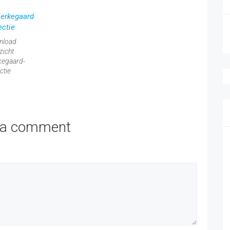
nload
zicht
kegaard-
ctie
 a comment