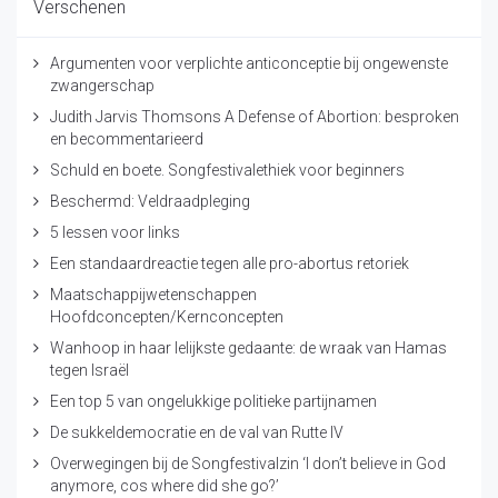
Verschenen
Argumenten voor verplichte anticonceptie bij ongewenste
zwangerschap
Judith Jarvis Thomsons A Defense of Abortion: besproken
en becommentarieerd
Schuld en boete. Songfestivalethiek voor beginners
Beschermd: Veldraadpleging
5 lessen voor links
Een standaardreactie tegen alle pro-abortus retoriek
Maatschappijwetenschappen
Hoofdconcepten/Kernconcepten
Wanhoop in haar lelijkste gedaante: de wraak van Hamas
tegen Israël
Een top 5 van ongelukkige politieke partijnamen
De sukkeldemocratie en de val van Rutte IV
Overwegingen bij de Songfestivalzin ‘I don’t believe in God
anymore, cos where did she go?’