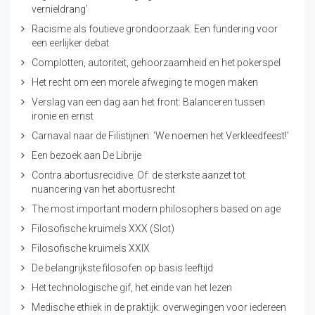
vernieldrang’
Racisme als foutieve grondoorzaak: Een fundering voor
een eerlijker debat
Complotten, autoriteit, gehoorzaamheid en het pokerspel
Het recht om een morele afweging te mogen maken
Verslag van een dag aan het front: Balanceren tussen
ironie en ernst
Carnaval naar de Filistijnen: ‘We noemen het Verkleedfeest!’
Een bezoek aan De Librije
Contra abortusrecidive. Of: de sterkste aanzet tot
nuancering van het abortusrecht
The most important modern philosophers based on age
Filosofische kruimels XXX (Slot)
Filosofische kruimels XXIX
De belangrijkste filosofen op basis leeftijd
Het technologische gif, het einde van het lezen
Medische ethiek in de praktijk: overwegingen voor iedereen