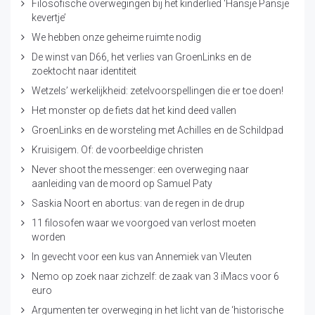
Filosofische overwegingen bij het kinderlied ‘Hansje Pansje
kevertje’
We hebben onze geheime ruimte nodig
De winst van D66, het verlies van GroenLinks en de
zoektocht naar identiteit
Wetzels’ werkelijkheid: zetelvoorspellingen die er toe doen!
Het monster op de fiets dat het kind deed vallen
GroenLinks en de worsteling met Achilles en de Schildpad
Kruisigem. Of: de voorbeeldige christen
Never shoot the messenger: een overweging naar
aanleiding van de moord op Samuel Paty
Saskia Noort en abortus: van de regen in de drup
11 filosofen waar we voorgoed van verlost moeten
worden
In gevecht voor een kus van Annemiek van Vleuten
Nemo op zoek naar zichzelf: de zaak van 3 iMacs voor 6
euro
Argumenten ter overweging in het licht van de ‘historische