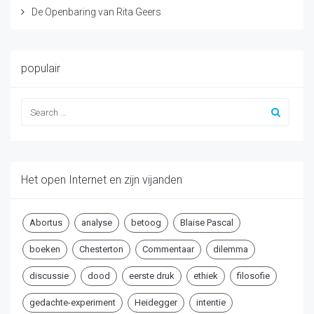
De Openbaring van Rita Geers
populair
Het open Internet en zijn vijanden
Abortus
analyse
betoog
Blaise Pascal
boeken
Chesterton
Commentaar
dilemma
discussie
dood
eerste druk
ethiek
filosofie
gedachte-experiment
Heidegger
intentie