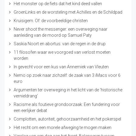
Het monster op de fiets dat het kind deed vallen
GroenLinks en de worsteling met Achilles en de Schildpad
Kruisigem. Of: de voorbeeldige christen
Never shoot the messenger: een overweging naar
aanleiding van de moord op Samuel Paty
Saskia Noort en abortus: van de regen in de drup
11 filosofen waar we voorgoed van verlost moeten
worden
In gevecht voor een kus van Annemiek van Vleuten
Nemo op zoek naar zichzelf: de zaak van 3 iMacs voor 6
euro
Argumenten ter overweging in het licht van de ‘historische
vernieldrang’
Racisme als foutieve grondoorzaak: Een fundering voor
een eerlijker debat
Complotten, autoriteit, gehoorzaamheid en het pokerspel
Het recht om een morele afweging te mogen maken