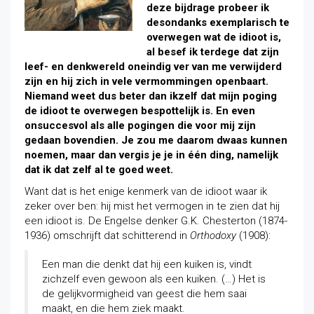
deze bijdrage probeer ik
desondanks exemplarisch te
overwegen wat de idioot is,
al besef ik terdege dat zijn
leef- en denkwereld oneindig ver van me verwijderd
zijn en hij zich in vele vermommingen openbaart.
Niemand weet dus beter dan ikzelf dat mijn poging
de idioot te overwegen bespottelijk is. En even
onsuccesvol als alle pogingen die voor mij zijn
gedaan bovendien. Je zou me daarom dwaas kunnen
noemen, maar dan vergis je je in één ding, namelijk
dat ik dat zelf al te goed weet.
Want dat is het enige kenmerk van de idioot waar ik
zeker over ben: hij mist het vermogen in te zien dat hij
een idioot is. De Engelse denker G.K. Chesterton (1874-
1936) omschrijft dat schitterend in
Orthodoxy
(1908):
Een man die denkt dat hij een kuiken is, vindt
zichzelf even gewoon als een kuiken. (…) Het is
de gelijkvormigheid van geest die hem saai
maakt, en die hem ziek maakt.