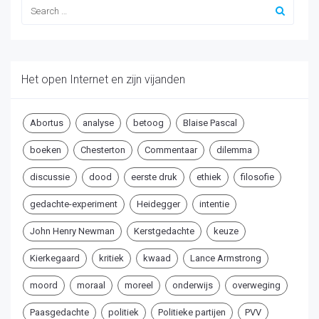
Het open Internet en zijn vijanden
Abortus
analyse
betoog
Blaise Pascal
boeken
Chesterton
Commentaar
dilemma
discussie
dood
eerste druk
ethiek
filosofie
gedachte-experiment
Heidegger
intentie
John Henry Newman
Kerstgedachte
keuze
Kierkegaard
kritiek
kwaad
Lance Armstrong
moord
moraal
moreel
onderwijs
overweging
Paasgedachte
politiek
Politieke partijen
PVV