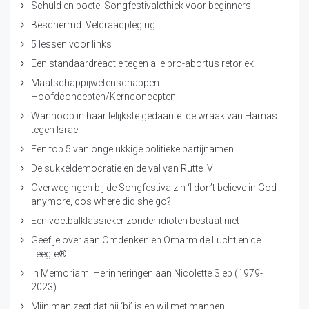
Schuld en boete. Songfestivalethiek voor beginners
Beschermd: Veldraadpleging
5 lessen voor links
Een standaardreactie tegen alle pro-abortus retoriek
Maatschappijwetenschappen
Hoofdconcepten/Kernconcepten
Wanhoop in haar lelijkste gedaante: de wraak van Hamas
tegen Israël
Een top 5 van ongelukkige politieke partijnamen
De sukkeldemocratie en de val van Rutte IV
Overwegingen bij de Songfestivalzin ‘I don’t believe in God
anymore, cos where did she go?’
Een voetbalklassieker zonder idioten bestaat niet
Geef je over aan Omdenken en Omarm de Lucht en de
Leegte®
In Memoriam. Herinneringen aan Nicolette Siep (1979-
2023)
Mijn man zegt dat hij ‘bi’ is en wil met mannen