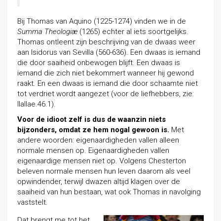
Bij Thomas van Aquino (1225-1274) vinden we in de
Summa Theologiæ
(1265) echter al iets soortgelijks.
Thomas ontleent zijn beschrijving van de dwaas weer
aan Isidorus van Sevilla (560-636). Een dwaas is iemand
die door saaiheid onbewogen blijft. Een dwaas is
iemand die zich niet bekommert wanneer hij gewond
raakt. En een dwaas is iemand die door schaamte niet
tot verdriet wordt
aangezet (voor de liefhebbers, zie:
IIaIIae.46.1).
Voor de idioot zelf is dus de waanzin niets
bijzonders, omdat ze hem nogal gewoon is.
Met
andere woorden: eigenaardigheden vallen alleen
normale mensen op. Eigenaardigheden vallen
eigenaardige mensen niet op. Volgens Chesterton
beleven normale mensen hun leven daarom als veel
opwindender, terwijl dwazen altijd klagen over de
saaiheid van hun bestaan, wat ook Thomas in navolging
vaststelt.
Dat brengt me tot het