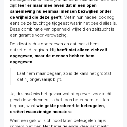
zijn:
leer er maar mee leven dat in een open
samenleving nu eenmaal mensen bezwijken onder
de vrijheid die deze geeft.
Met in hun nadeel ook nog
eens de zelfzuchtige tijdgeest waarin het beeld alles is.
Deze combinatie van openheid, vrijheid en zelfzucht is
een garantie voor verdwazing.
De idioot is dus opgegeven en dat maakt hem
ontzettend tragisch.
Hij heeft niet alleen zichzelf
opgegeven, maar de mensen hebben hem
opgegeven.
Laat hem maar begaan, zo is de kans het grootst
dat hij ongevaarlijk blijft.
Ja, dus
ondanks
het gevaar wat hij oplevert voor in dit
geval de wielrenners, is het toch beter hem te laten
begaan, want
wie gekte probeert te beteugelen,
creëert waanzinnige monsters.
Want een gek wil zich nooit laten beteugelen, hij
is
immers niet gek. Het beteugelende idee:
dat
maakt