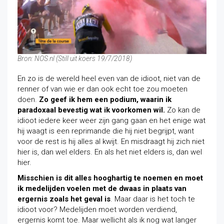
Bron: NOS.nl (Still uit koers 19/7/2018)
En zo is de wereld heel even van de idioot, niet van de
renner of van wie er dan ook echt toe zou moeten
doen.
Zo geef ik hem een podium, waarin ik
paradoxaal bevestig wat ik voorkomen wil.
Zo kan de
idioot iedere keer weer zijn gang gaan en het enige wat
hij waagt is een reprimande die hij niet begrijpt, want
voor de rest is hij alles al kwijt. En misdraagt hij zich niet
hier is, dan wel elders. En als het niet elders is, dan wel
hier.
Misschien is dit alles hooghartig te noemen en moet
ik medelijden voelen
met de dwaas
in plaats van
ergernis zoals het geval is
. Maar daar is het toch te
idioot voor? Medelijden moet worden verdiend,
ergernis komt toe. Maar wellicht als ik nog wat langer