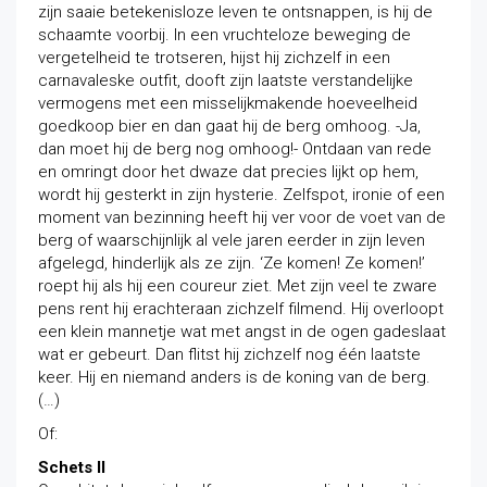
zijn saaie betekenisloze leven te ontsnappen, is hij de
schaamte voorbij. In een vruchteloze beweging de
vergetelheid te trotseren, hijst hij zichzelf in een
carnavaleske outfit, dooft zijn laatste verstandelijke
vermogens met een misselijkmakende hoeveelheid
goedkoop bier en dan gaat hij de berg omhoog. -Ja,
dan moet hij de berg nog omhoog!- Ontdaan van rede
en omringt door het dwaze dat precies lijkt op hem,
wordt hij gesterkt in zijn hysterie. Zelfspot, ironie of een
moment van bezinning heeft hij ver voor de voet van de
berg of waarschijnlijk al vele jaren eerder in zijn leven
afgelegd, hinderlijk als ze zijn. ‘Ze komen! Ze komen!’
roept hij als hij een coureur ziet. Met zijn veel te zware
pens rent hij erachteraan zichzelf filmend. Hij overloopt
een klein mannetje wat met angst in de ogen gadeslaat
wat er gebeurt. Dan flitst hij zichzelf nog één laatste
keer. Hij en niemand anders is de koning van de berg.
(…)
Of:
Schets II