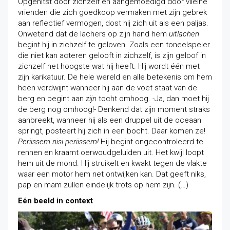
Opgehitst door zichzelf en aangemoedigd door vileine
vrienden die zich goedkoop vermaken met zijn gebrek
aan reflectief vermogen, dost hij zich uit als een paljas.
Onwetend dat de lachers op zijn hand hem
uitlachen
begint hij in zichzelf te geloven. Zoals een toneelspeler
die niet kan acteren gelooft in zichzelf, is zijn geloof in
zichzelf het hoogste wat hij heeft. Hij wordt één met
zijn karikatuur. De hele wereld en alle betekenis om hem
heen verdwijnt wanneer hij aan de voet staat van de
berg en begint aan
zijn
tocht omhoog. -Ja, dan moet hij
de berg nog omhoog!- Denkend dat zijn moment straks
aanbreekt, wanneer hij als een druppel uit de oceaan
springt, posteert hij zich in een bocht. Daar komen ze!
Periissem nisi periissem!
Hij begint ongecontroleerd te
rennen en kraamt oerwoudgeluiden uit. Het kwijl loopt
hem uit de mond. Hij struikelt en kwakt tegen de vlakte
waar een motor hem net ontwijken kan. Dat geeft niks,
pap en mam zullen eindelijk trots op hem zijn. (…)
Eén beeld in context