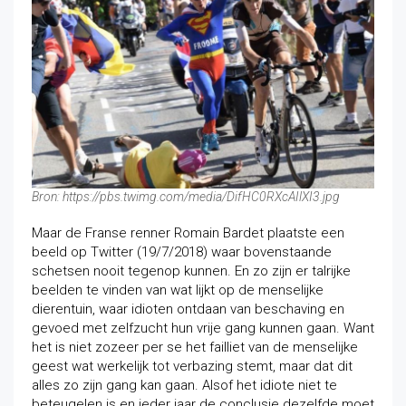
Bron: https://pbs.twimg.com/media/DifHC0RXcAIlXI3.jpg
Maar de Franse renner Romain Bardet plaatste een
beeld op Twitter (19/7/2018) waar bovenstaande
schetsen nooit tegenop kunnen. En zo zijn er talrijke
beelden te vinden van wat lijkt op de
menselijke
dierentuin, waar idioten ontdaan van beschaving en
gevoed met zelfzucht hun vrije gang kunnen gaan. Want
het is niet zozeer per se het failliet van de menselijke
geest wat werkelijk tot verbazing stemt, maar dat dit
alles zo zijn gang kan gaan. Alsof het idiote niet te
beteugelen is en ieder jaar de conclusie dezelfde moet