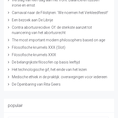
Verslag van een dag aan het front: Balanceren tussen
ironie en ernst
Carnaval naar de Filistijnen: ‘We noemen het Verkleedfeest!’
Een bezoek aan De Librije
Contra abortusrecidive. Of: de sterkste aanzet tot
nuancering van het abortusrecht
The most important modern philosophers based on age
Filosofische kruimels XXX (Slot)
Filosofische kruimels XXIX
De belangrijkste filosofen op basis leeftijd
Het technologische gif, het einde van het lezen
Medische ethiek in de praktijk: overwegingen voor iedereen
De Openbaring van Rita Geers
populair