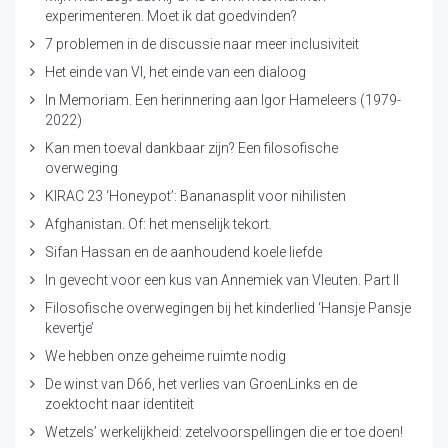
experimenteren. Moet ik dat goedvinden?
7 problemen in de discussie naar meer inclusiviteit
Het einde van VI, het einde van een dialoog
In Memoriam. Een herinnering aan Igor Hameleers (1979-
2022)
Kan men toeval dankbaar zijn? Een filosofische
overweging
KIRAC 23 ‘Honeypot’: Bananasplit voor nihilisten
Afghanistan. Of: het menselijk tekort.
Sifan Hassan en de aanhoudend koele liefde
In gevecht voor een kus van Annemiek van Vleuten. Part II
Filosofische overwegingen bij het kinderlied ‘Hansje Pansje
kevertje’
We hebben onze geheime ruimte nodig
De winst van D66, het verlies van GroenLinks en de
zoektocht naar identiteit
Wetzels’ werkelijkheid: zetelvoorspellingen die er toe doen!