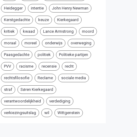
Heidegger
intentie
John Henry Newman
Kerstgedachte
keuze
Kierkegaard
kritiek
kwaad
Lance Armstrong
moord
moraal
moreel
onderwijs
overweging
Paasgedachte
politiek
Politieke partijen
PVV
racisme
recensie
recht
rechtsfilosofie
Reclame
sociale media
straf
Søren Kierkegaard
verantwoordelijkheid
verdediging
verkiezingsuitslag
wil
Wittgenstein