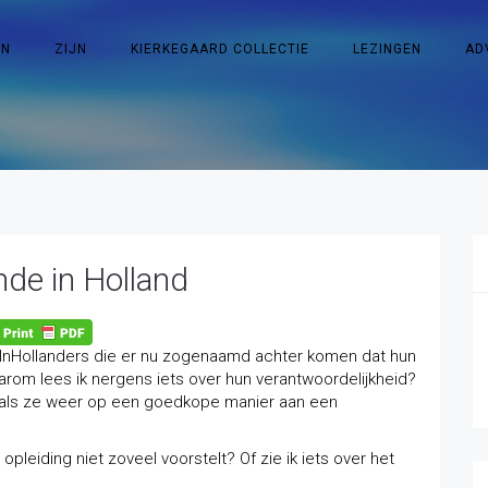
EN
ZIJN
KIERKEGAARD COLLECTIE
LEZINGEN
AD
nde in Holland
e InHollanders die er nu zogenaamd achter komen dat hun
arom lees ik nergens iets over hun verantwoordelijkheid?
n als ze weer op een goedkope manier aan een
opleiding niet zoveel voorstelt? Of zie ik iets over het