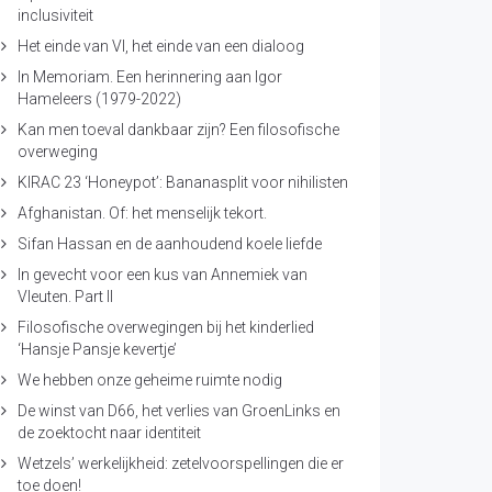
inclusiviteit
Het einde van VI, het einde van een dialoog
In Memoriam. Een herinnering aan Igor
Hameleers (1979-2022)
Kan men toeval dankbaar zijn? Een filosofische
overweging
KIRAC 23 ‘Honeypot’: Bananasplit voor nihilisten
Afghanistan. Of: het menselijk tekort.
Sifan Hassan en de aanhoudend koele liefde
In gevecht voor een kus van Annemiek van
Vleuten. Part II
Filosofische overwegingen bij het kinderlied
‘Hansje Pansje kevertje’
We hebben onze geheime ruimte nodig
De winst van D66, het verlies van GroenLinks en
de zoektocht naar identiteit
Wetzels’ werkelijkheid: zetelvoorspellingen die er
toe doen!