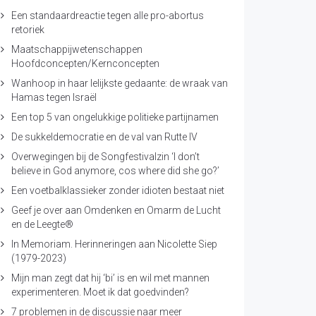
Een standaardreactie tegen alle pro-abortus
retoriek
Maatschappijwetenschappen
Hoofdconcepten/Kernconcepten
Wanhoop in haar lelijkste gedaante: de wraak van
Hamas tegen Israël
Een top 5 van ongelukkige politieke partijnamen
De sukkeldemocratie en de val van Rutte IV
Overwegingen bij de Songfestivalzin ‘I don’t
believe in God anymore, cos where did she go?’
Een voetbalklassieker zonder idioten bestaat niet
Geef je over aan Omdenken en Omarm de Lucht
en de Leegte®
In Memoriam. Herinneringen aan Nicolette Siep
(1979-2023)
Mijn man zegt dat hij ‘bi’ is en wil met mannen
experimenteren. Moet ik dat goedvinden?
7 problemen in de discussie naar meer