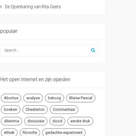
De Openbaring van Rita Geers
populair
Het open Internet en zijn vijanden
Abortus
analyse
betoog
Blaise Pascal
boeken
Chesterton
Commentaar
dilemma
discussie
dood
eerste druk
ethiek
filosofie
gedachte-experiment