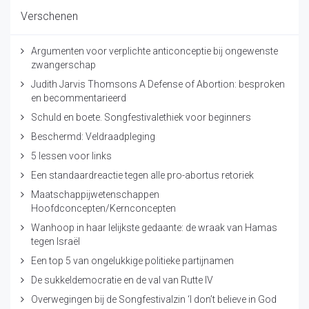
Verschenen
Argumenten voor verplichte anticonceptie bij ongewenste
zwangerschap
Judith Jarvis Thomsons A Defense of Abortion: besproken
en becommentarieerd
Schuld en boete. Songfestivalethiek voor beginners
Beschermd: Veldraadpleging
5 lessen voor links
Een standaardreactie tegen alle pro-abortus retoriek
Maatschappijwetenschappen
Hoofdconcepten/Kernconcepten
Wanhoop in haar lelijkste gedaante: de wraak van Hamas
tegen Israël
Een top 5 van ongelukkige politieke partijnamen
De sukkeldemocratie en de val van Rutte IV
Overwegingen bij de Songfestivalzin ‘I don’t believe in God