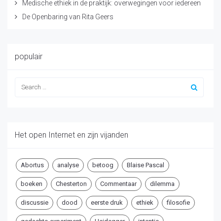
Medische ethiek in de praktijk: overwegingen voor iedereen
De Openbaring van Rita Geers
populair
Het open Internet en zijn vijanden
Abortus
analyse
betoog
Blaise Pascal
boeken
Chesterton
Commentaar
dilemma
discussie
dood
eerste druk
ethiek
filosofie