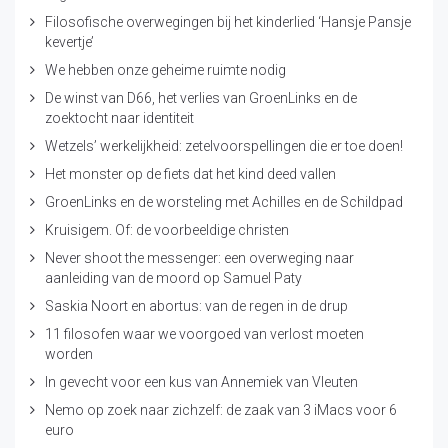
Filosofische overwegingen bij het kinderlied ‘Hansje Pansje
kevertje’
We hebben onze geheime ruimte nodig
De winst van D66, het verlies van GroenLinks en de
zoektocht naar identiteit
Wetzels’ werkelijkheid: zetelvoorspellingen die er toe doen!
Het monster op de fiets dat het kind deed vallen
GroenLinks en de worsteling met Achilles en de Schildpad
Kruisigem. Of: de voorbeeldige christen
Never shoot the messenger: een overweging naar
aanleiding van de moord op Samuel Paty
Saskia Noort en abortus: van de regen in de drup
11 filosofen waar we voorgoed van verlost moeten
worden
In gevecht voor een kus van Annemiek van Vleuten
Nemo op zoek naar zichzelf: de zaak van 3 iMacs voor 6
euro