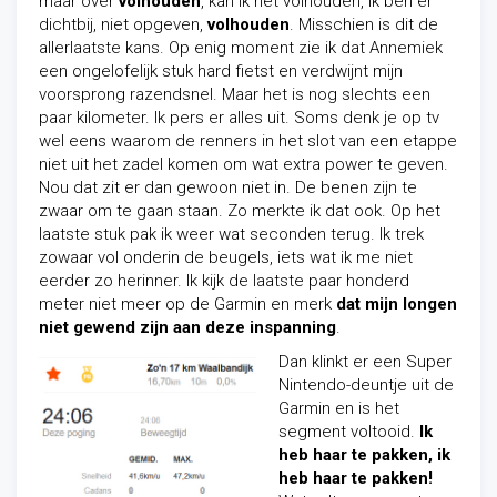
maar over
volhouden
, kan ik het volhouden, ik ben er
dichtbij, niet opgeven,
volhouden
. Misschien is dit de
allerlaatste kans. Op enig moment zie ik dat Annemiek
een ongelofelijk stuk hard fietst en verdwijnt mijn
voorsprong razendsnel. Maar het is nog slechts een
paar kilometer. Ik pers er alles uit. Soms denk je op tv
wel eens waarom de renners in het slot van een etappe
niet uit het zadel komen om wat extra power te geven.
Nou dat zit er dan gewoon niet in. De benen zijn te
zwaar om te gaan staan. Zo merkte ik dat ook. Op het
laatste stuk pak ik weer wat seconden terug. Ik trek
zowaar vol onderin de beugels, iets wat ik me niet
eerder zo herinner. Ik kijk de laatste paar honderd
meter niet meer op de Garmin en merk
dat mijn longen
niet gewend zijn aan deze inspanning
.
Dan klinkt er een Super
Nintendo-deuntje uit de
Garmin en is het
segment voltooid.
Ik
heb haar te pakken, ik
heb haar te pakken!