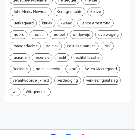
gedachte-experiment
Heidegger
intentie
John Henry Newman
Kerstgedachte
keuze
Kierkegaard
kritiek
kwaad
Lance Armstrong
moord
moraal
moreel
onderwijs
overweging
Paasgedachte
politiek
Politieke partijen
PVV
racisme
recensie
recht
rechtsfilosofie
Reclame
sociale media
straf
Søren Kierkegaard
verantwoordelijkheid
verdediging
verkiezingsuitslag
wil
Wittgenstein