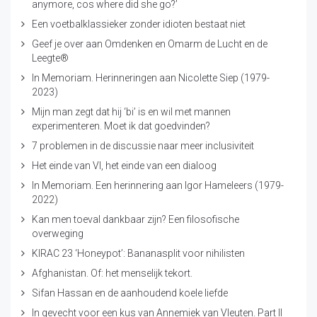
anymore, cos where did she go?’
Een voetbalklassieker zonder idioten bestaat niet
Geef je over aan Omdenken en Omarm de Lucht en de
Leegte®
In Memoriam. Herinneringen aan Nicolette Siep (1979-
2023)
Mijn man zegt dat hij ‘bi’ is en wil met mannen
experimenteren. Moet ik dat goedvinden?
7 problemen in de discussie naar meer inclusiviteit
Het einde van VI, het einde van een dialoog
In Memoriam. Een herinnering aan Igor Hameleers (1979-
2022)
Kan men toeval dankbaar zijn? Een filosofische
overweging
KIRAC 23 ‘Honeypot’: Bananasplit voor nihilisten
Afghanistan. Of: het menselijk tekort.
Sifan Hassan en de aanhoudend koele liefde
In gevecht voor een kus van Annemiek van Vleuten. Part II