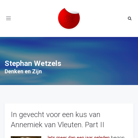
Toggle
navigation
Stephan Wetzels
Denken en Zijn
In gevecht voor een kus van
Annemiek van Vleuten. Part II
Iets meer dan een jaar geleden
begon