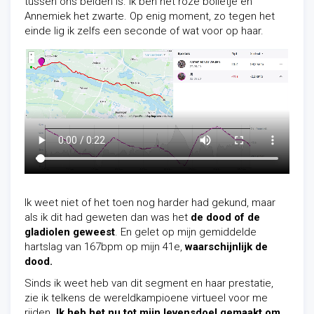
tussen ons beiden is. Ik ben het roze bolletje en
Annemiek het zwarte. Op enig moment, zo tegen het
einde lig ik zelfs een seconde of wat voor op haar.
Ik weet niet of het toen nog harder had gekund, maar
als ik dit had geweten dan was het
de dood of de
gladiolen geweest
. En gelet op mijn gemiddelde
hartslag van 167bpm op mijn 41e,
waarschijnlijk de
dood.
Sinds ik weet heb van dit segment en haar prestatie,
zie ik telkens de wereldkampioene virtueel voor me
rijden.
Ik heb het nu tot mijn levensdoel gemaakt om