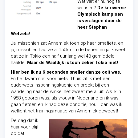
Wat valt er nu nog te
wensen?
De kersverse
Olympisch kampioen
is verslagen door de
heer Stephan
Wetzels!
Ja, misschien zat Annemiek toen op haar omafiets, en
ja, misschien had ze al 150km in de benen en ja ik weet
dat ze in Tokio een half uur lang wel 43 gemiddeld
haalde.
Maar de Waaldijk is toch zeker Tokio niet!
Hier ben ik nu 6 seconden sneller dan ze ooit was.
En het kwam niet voor niets. Thuis zit ik met een
ouderwets inspanningskuchje en breekt bij een
wandeling naar de winkel het zweet me al uit. Als ik in
1988 geboren was, als vrouw in Nederland en ik was
gaan fietsen en ik had deze conditie, nou….dan was ik
wellicht het trainingsmaatje van Annemiek geweest!
De dag dat ik
haar voor blijf
op dat