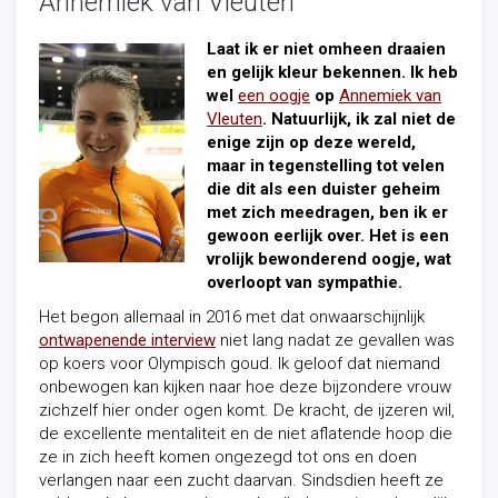
Annemiek van Vleuten
Laat ik er niet omheen draaien
en gelijk kleur bekennen. Ik heb
wel
een oogje
op
Annemiek van
Vleuten
. Natuurlijk, ik zal niet de
enige zijn op deze wereld,
maar in tegenstelling tot velen
die dit als een duister geheim
met zich meedragen, ben ik er
gewoon eerlijk over. Het is een
vrolijk bewonderend oogje, wat
overloopt van sympathie.
Het begon allemaal in 2016 met dat onwaarschijnlijk
ontwapenende interview
niet lang nadat ze gevallen was
op koers voor Olympisch goud. Ik geloof dat niemand
onbewogen kan kijken naar hoe deze bijzondere vrouw
zichzelf
hier
onder ogen komt. De kracht, de ijzeren wil,
de excellente mentaliteit en de niet aflatende hoop die
ze in zich heeft komen ongezegd tot ons en doen
verlangen naar een zucht daarvan. Sindsdien heeft ze