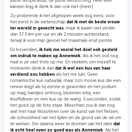
juiste temperatuur, de juiste windrichting. Heel veel
kansen krijg ik denk ik dan ook niet (meer).
Zo probeerde ik het afgelopen week nog eens, voor
het eerst in de wetenschap
dat ik met de beste vrouw
ter wereld in gevecht was
, maar ik kwam niet verder
dan 37.5 km per uur en dik 2 minuten achterstand,
terwijl ik voor mijn gevoel het maximale eruit perste.
En bovendien,
ik heb me vooral het doel ook gesteld
om indruk te maken op Annemiek
. Als ik het ooit nog
haal is ze vast trots op me. En stiekem, om mezelf te
motiveren denk ik dan
dat ik wel een kus
van haar
verdiend zou hebben
als het me lukt. Geen
romantische kus natuurlijk, maar zo’n mooie kus die een
renner krijgt als hij eerste is geworden en het podium
op mag, handjes omhoog, bloemen erbij, een
knuffelbeer en een kus op de wang. 3 seconden, zodat
het goed op de foto staat.
Misschien zou ik dan nog
wat met haar filosoferen over de kunst van het fietsen,
de schoonheid van het lijden en de grond van de wil om
te winnen. Om daarna weer te dromen van het idee
dat
ik echt heel even zo goed was als Annemiek
.
Als het