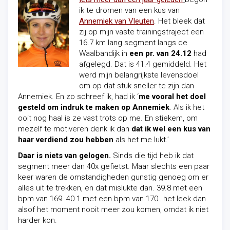
ik te dromen van een kus van
Annemiek van Vleuten
. Het bleek dat
zij op mijn vaste trainingstraject een
16.7 km lang segment langs de
Waalbandijk in
een pr. van 24.12
had
afgelegd. Dat is 41.4 gemiddeld. Het
werd mijn belangrijkste levensdoel
om op dat stuk sneller te zijn dan
Annemiek. En zo schreef ik, had ik ‘
me vooral het doel
gesteld om indruk te maken op Annemiek
. Als ik het
ooit nog haal is ze vast trots op me. En stiekem, om
mezelf te motiveren denk ik dan
dat ik wel een kus van
haar verdiend zou hebben
als het me lukt.’
Daar is niets van gelogen.
Sinds die tijd heb ik dat
segment meer dan 40x gefietst. Maar slechts een paar
keer waren de omstandigheden gunstig genoeg om er
alles uit te trekken, en dat mislukte dan. 39.8 met een
bpm van 169. 40.1 met een bpm van 170…het leek dan
alsof het moment nooit meer zou komen, omdat ik niet
harder kon.