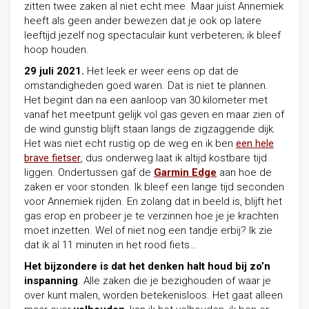
zitten twee zaken al niet echt mee. Maar juist Annemiek
heeft als geen ander bewezen dat je ook op latere
leeftijd jezelf nog spectaculair kunt verbeteren; ik bleef
hoop houden.
29 juli 2021.
Het leek er weer eens op dat de
omstandigheden goed waren. Dat is niet te plannen.
Het begint dan na een aanloop van 30 kilometer met
vanaf het meetpunt gelijk vol gas geven en maar zien of
de wind gunstig blijft staan langs de zigzaggende dijk.
Het was niet echt rustig op de weg en ik ben
een hele
brave fietser
, dus onderweg laat ik altijd kostbare tijd
liggen. Ondertussen gaf de
Garmin Edge
aan hoe de
zaken er voor stonden. Ik bleef een lange tijd seconden
voor Annemiek rijden. En zolang dat in beeld is, blijft het
gas erop en probeer je te verzinnen hoe je je krachten
moet inzetten. Wel of niet nog een tandje erbij? Ik zie
dat ik al 11 minuten in het rood fiets…
Het bijzondere is dat het denken halt houd bij zo’n
inspanning
. Alle zaken die je bezighouden of waar je
over kunt malen, worden betekenisloos. Het gaat alleen