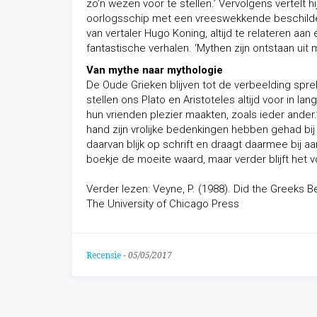
zo’n wezen voor te stellen.’ Vervolgens vertelt h
oorlogsschip met een vreeswekkende beschilderi
van vertaler Hugo Koning, altijd te relateren a
fantastische verhalen. ‘Mythen zijn ontstaan uit 
Van mythe naar mythologie
De Oude Grieken blijven tot de verbeelding sprek
stellen ons Plato en Aristoteles altijd voor in
hun vrienden plezier maakten, zoals ieder ander
hand zijn vrolijke bedenkingen hebben gehad bij 
daarvan blijk op schrift en draagt daarmee bij 
boekje de moeite waard, maar verder blijft het v
Verder lezen: Veyne, P. (1988). Did the Greeks Be
The University of Chicago Press
Recensie
-
05/05/2017