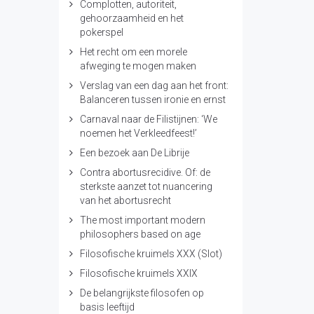
Complotten, autoriteit,
gehoorzaamheid en het
pokerspel
Het recht om een morele
afweging te mogen maken
Verslag van een dag aan het front:
Balanceren tussen ironie en ernst
Carnaval naar de Filistijnen: ‘We
noemen het Verkleedfeest!’
Een bezoek aan De Librije
Contra abortusrecidive. Of: de
sterkste aanzet tot nuancering
van het abortusrecht
The most important modern
philosophers based on age
Filosofische kruimels XXX (Slot)
Filosofische kruimels XXIX
De belangrijkste filosofen op
basis leeftijd