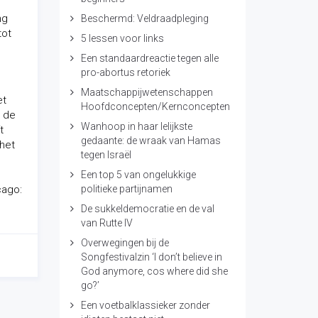
ng
Beschermd: Veldraadpleging
tot
5 lessen voor links
Een standaardreactie tegen alle
pro-abortus retoriek
Maatschappijwetenschappen
et
Hoofdconcepten/Kernconcepten
n de
Wanhoop in haar lelijkste
t
gedaante: de wraak van Hamas
 het
tegen Israël
Een top 5 van ongelukkige
cago:
politieke partijnamen
De sukkeldemocratie en de val
van Rutte IV
Overwegingen bij de
Songfestivalzin ‘I don’t believe in
God anymore, cos where did she
go?’
Een voetbalklassieker zonder