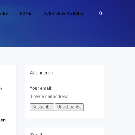
VIES
HOME
OVER DEZE WEBSITE
Abonneren
ek
Your email:
hen