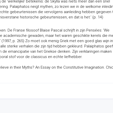
ij de ‘werkelijke’ betekenis: de Skylla was niets meer dan een snel
ng. Palaiphatos neigt mythen, zo lezen we in de welkome inleidi
an echte gebeurtenissen die vervolgens aanleiding hebben gegeven 
misverstane historische gebeurtenissen, en dat is het.’ (p. 14)
en. De Franse filosoof Blaise Pascal schrijft in zijn Pensées: ‘We
 lange academische gewaden, maar het waren geschikte kerels die m
.’ (1997, p. 265) Zo moet ook menig Griek met een goed glas wijn i
alle sterke verhalen die zijn tijd hebben gekleurd. Palaiphatos geef
aan de emancipatie van het Griekse denken. Zijn verklaringen maken
ooral stof voor de classicus en echte liefhebber.
lieve in their Myths? An Essay on the Constitutive Imagination. Chi