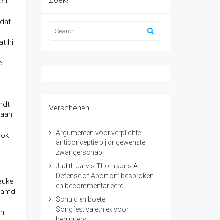
Zoek!
ten
 dat
t hij
e
rdt
Verschenen
 aan
Argumenten voor verplichte
ook
anticonceptie bij ongewenste
zwangerschap
Judith Jarvis Thomsons A
Defense of Abortion: besproken
leuke
en becommentarieerd
naamd
Schuld en boete.
Songfestivalethiek voor
ch
beginners