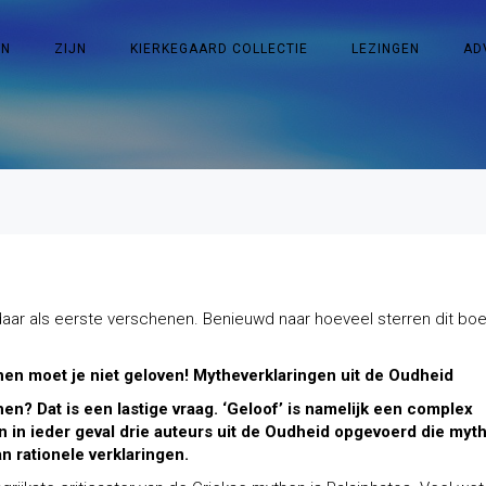
EN
ZIJN
KIERKEGAARD COLLECTIE
LEZINGEN
AD
aar als eerste verschenen. Benieuwd naar hoeveel sterren dit bo
hen moet je niet geloven! Mytheverklaringen uit de Oudheid
n? Dat is een lastige vraag. ‘Geloof’ is namelijk een complex
n in ieder geval drie auteurs uit de Oudheid opgevoerd die myt
n rationele verklaringen.