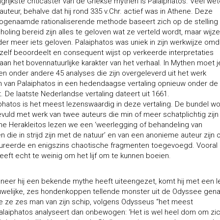
rijkste criticaster van de Griekse mythen is Palaiphatos. Veel we
uteur, behalve dat hij rond 335 v.Chr. actief was in Athene. Deze
ogenaamde rationaliserende methode baseert zich op de stelling
ling bereid zijn alles te geloven wat ze verteld wordt, maar wijze
r meer iets geloven. Palaiphatos was uniek in zijn werkwijze omda
elf beoordeelt en consequent wijst op verkeerde interpretaties
aan het bovennatuurlijke karakter van het verhaal. In Mythen moet j
en onder andere 45 analyses die zijn overgeleverd uit het werk
n van Palaiphatos in een hedendaagse vertaling opnieuw onder de
 De laatste Nederlandse vertaling dateert uit 1661.
phatos is het meest lezenswaardig in deze vertaling. De bundel wo
vuld met werk van twee auteurs die min of meer schatplichtig zijn
ne Herakleitos lezen we een ‘weerlegging of behandeling van
en die in strijd zijn met de natuur’ en van een anonieme auteur zijn 
ureerde en enigszins chaotische fragmenten toegevoegd. Vooral
eft echt te weinig om het lijf om te kunnen boeien.
nneer hij een bekende mythe heeft uiteengezet, komt hij met een 
chuwelijke, zes hondenkoppen tellende monster uit de Odyssee ge
kte ze zes man van zijn schip, volgens Odysseus “het meest
Palaiphatos analyseert dan onbewogen: ‘Het is wel heel dom om zi