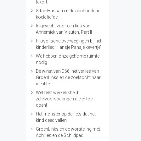
tekort.
Sifan Hassan en de aanhoudend
koele liefde
In gevecht voor een kus van
Annemiek van Vleuten. Part II
Filosofische overwegingen bij het
kinderlied ‘Hansje Pansje kevertje’
We hebben onze geheime ruimte
nodig
De winst van D66, het verlies van
GroenLinks en de zoektocht naar
identiteit
Wetzels’ werkelijkheid:
zetelvoorspellingen die er toe
doen!
Het monster op de fiets dat het
kind deed vallen
GroenLinks en de worsteling met
Achilles en de Schildpad