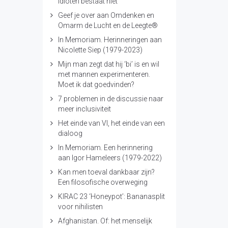
idioten bestaat niet
Geef je over aan Omdenken en
Omarm de Lucht en de Leegte®
In Memoriam. Herinneringen aan
Nicolette Siep (1979-2023)
Mijn man zegt dat hij ‘bi’ is en wil
met mannen experimenteren.
Moet ik dat goedvinden?
7 problemen in de discussie naar
meer inclusiviteit
Het einde van VI, het einde van een
dialoog
In Memoriam. Een herinnering
aan Igor Hameleers (1979-2022)
Kan men toeval dankbaar zijn?
Een filosofische overweging
KIRAC 23 ‘Honeypot’: Bananasplit
voor nihilisten
Afghanistan. Of: het menselijk