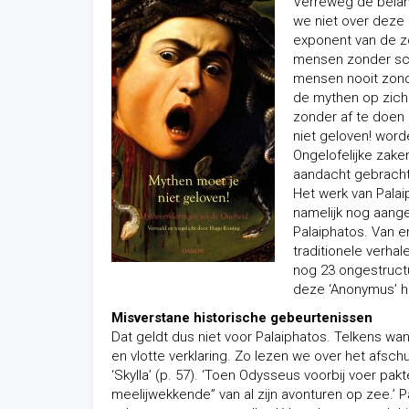
Verreweg de belang
we niet over deze a
exponent van de z
mensen zonder scho
mensen nooit zonde
de mythen op zichz
zonder af te doen 
niet geloven! word
Ongelofelijke zake
aandacht gebracht.
Het werk van Palai
namelijk nog aange
Palaiphatos. Van e
traditionele verhal
nog 23 ongestruct
deze ‘Anonymus’ he
Misverstane historische gebeurtenissen
Dat geldt dus niet voor Palaiphatos. Telkens wa
en vlotte verklaring. Zo lezen we over het afs
‘Skylla’ (p. 57). ‘Toen Odysseus voorbij voer pa
meelijwekkende” van al zijn avonturen op zee.’ 