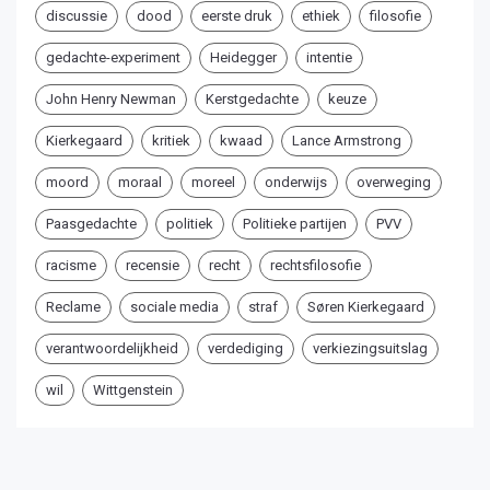
discussie
dood
eerste druk
ethiek
filosofie
gedachte-experiment
Heidegger
intentie
John Henry Newman
Kerstgedachte
keuze
Kierkegaard
kritiek
kwaad
Lance Armstrong
moord
moraal
moreel
onderwijs
overweging
Paasgedachte
politiek
Politieke partijen
PVV
racisme
recensie
recht
rechtsfilosofie
Reclame
sociale media
straf
Søren Kierkegaard
verantwoordelijkheid
verdediging
verkiezingsuitslag
wil
Wittgenstein