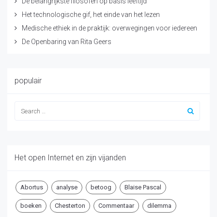
De belangrijkste filosofen op basis leeftijd
Het technologische gif, het einde van het lezen
Medische ethiek in de praktijk: overwegingen voor iedereen
De Openbaring van Rita Geers
populair
Het open Internet en zijn vijanden
Abortus
analyse
betoog
Blaise Pascal
boeken
Chesterton
Commentaar
dilemma