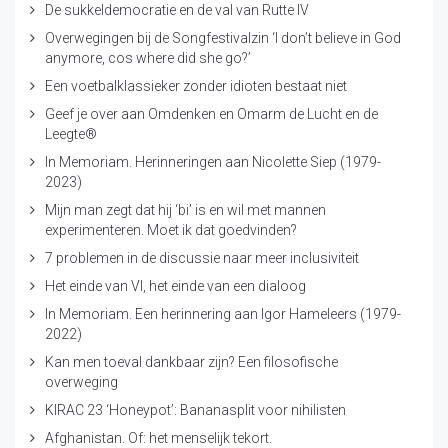
De sukkeldemocratie en de val van Rutte IV
Overwegingen bij de Songfestivalzin ‘I don’t believe in God
anymore, cos where did she go?’
Een voetbalklassieker zonder idioten bestaat niet
Geef je over aan Omdenken en Omarm de Lucht en de
Leegte®
In Memoriam. Herinneringen aan Nicolette Siep (1979-
2023)
Mijn man zegt dat hij ‘bi’ is en wil met mannen
experimenteren. Moet ik dat goedvinden?
7 problemen in de discussie naar meer inclusiviteit
Het einde van VI, het einde van een dialoog
In Memoriam. Een herinnering aan Igor Hameleers (1979-
2022)
Kan men toeval dankbaar zijn? Een filosofische
overweging
KIRAC 23 ‘Honeypot’: Bananasplit voor nihilisten
Afghanistan. Of: het menselijk tekort.