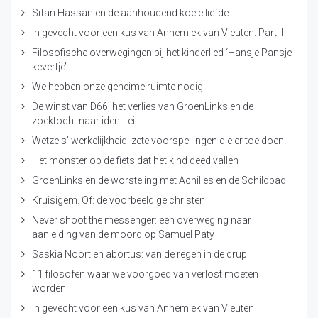
Sifan Hassan en de aanhoudend koele liefde
In gevecht voor een kus van Annemiek van Vleuten. Part II
Filosofische overwegingen bij het kinderlied ‘Hansje Pansje
kevertje’
We hebben onze geheime ruimte nodig
De winst van D66, het verlies van GroenLinks en de
zoektocht naar identiteit
Wetzels’ werkelijkheid: zetelvoorspellingen die er toe doen!
Het monster op de fiets dat het kind deed vallen
GroenLinks en de worsteling met Achilles en de Schildpad
Kruisigem. Of: de voorbeeldige christen
Never shoot the messenger: een overweging naar
aanleiding van de moord op Samuel Paty
Saskia Noort en abortus: van de regen in de drup
11 filosofen waar we voorgoed van verlost moeten
worden
In gevecht voor een kus van Annemiek van Vleuten