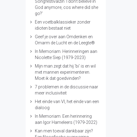
Songfestivalzin ‘I don’t believe in
God anymore, cos where did she
go?’
Een voetbalklassieker zonder
idioten bestaat niet
Geef je over aan Omdenken en
Omarm de Lucht en de Leegte®
In Memoriam. Herinneringen aan
Nicolette Siep (1979-2023)
Mijn man zegt dat hij ‘bi’ is en wil
met mannen experimenteren.
Moet ik dat goedvinden?
7 problemen in de discussie naar
meer inclusiviteit
Het einde van VI, het einde van een
dialoog
In Memoriam. Een herinnering
aan Igor Hameleers (1979-2022)
Kan men toeval dankbaar zijn?