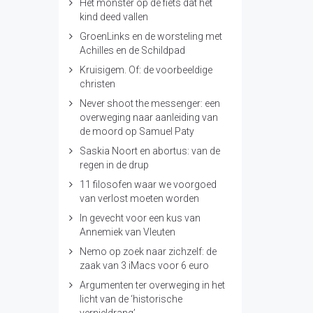
Het monster op de fiets dat het
kind deed vallen
GroenLinks en de worsteling met
Achilles en de Schildpad
Kruisigem. Of: de voorbeeldige
christen
Never shoot the messenger: een
overweging naar aanleiding van
de moord op Samuel Paty
Saskia Noort en abortus: van de
regen in de drup
11 filosofen waar we voorgoed
van verlost moeten worden
In gevecht voor een kus van
Annemiek van Vleuten
Nemo op zoek naar zichzelf: de
zaak van 3 iMacs voor 6 euro
Argumenten ter overweging in het
licht van de ‘historische