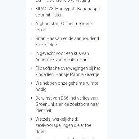
Een filosofische overweging
KIRAC 23 ‘Honeypot’: Bananasplit
voor nihilisten
Afghanistan. Of: het menselijk
tekort.
Sifan Hassan en de aanhoudend
koele liefde
In gevecht voor een kus van
Annemiek van Vleuten. Part II
Filosofische overwegingen bij het
kinderlied ‘Hansje Pansje kevertje’
We hebben onze geheime ruimte
nodig
De winst van D66, het verlies van
GroenLinks en de zoektocht naar
identiteit
Wetzels’ werkelijkheid:
zetelvoorspellingen die er toe
doen!