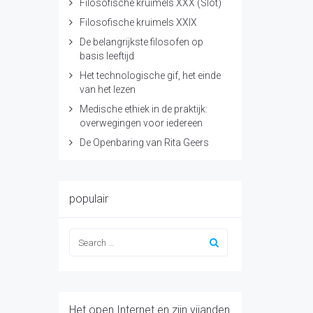
Filosofische kruimels XXX (Slot)
Filosofische kruimels XXIX
De belangrijkste filosofen op
basis leeftijd
Het technologische gif, het einde
van het lezen
Medische ethiek in de praktijk:
overwegingen voor iedereen
De Openbaring van Rita Geers
populair
Het open Internet en zijn vijanden