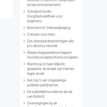
Defense of Abortion: besproken
en becommentarieerd
Schuld en boete.
Songfestivalethiek voor
beginners
Beschermd: Veldraadpleging
5 lessen voor links
Een standaardreactie tegen alle
pro-abortus retoriek
Maatschappijwetenschappen
Hoofdconcepten/Kernconcepten
Wanhoop in haar lelijkste
gedaante: de wraak van Hamas
tegen Israël
Een top 5 van ongelukkige
politieke partijnamen
De sukkeldemocratie en de val
van Rutte IV
Overwegingen bij de